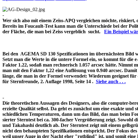
-
Wer sich also mit einem Zeiss-APQ vergleichen möchte, riskiert,
Bereits im Foucault-Test kann man die Unterschiede bei der Pol
der Fläche, die man bei Zeiss vergeblich sucht.
Ein Beispiel w
Bei den AGEMA SD 130 Spezificationen im übernächsten Bild wir
Setzt man die Werte in die untere Formel ein, so kommt für die 
Faktor 1.22, sodaß man rechnerisch 1.057 arcsec hätte. Nimmt m
man mit den Faktor 1,22 eine Auflösung von 0.940 arcsec. Damit 
länge, die man in der Formel verwendet: Wiederum geeignet für
für Sternfreunde, 2. Auflage 1998, Seite 14 .
Siehe auch . . .
-
Die theoretischen Aussagen des Designers, also die computer-bere
erzielte Qualität selbst. Da geht es zunächst um eine exakte und s
schiedlichen Temperaturen, dann um das Bild, das man beim Fouc
sierter Sterntest bei ca. 300-facher Vergrößerung zeigt. Sowohl 
und Takahashi deutlich ab. Der Sterntest zeigt mit einem gelbg
nicht den behaupteten Spezifikationen entspricht. Der Fokus de
weil unser Auge in der Nacht eher "rotblind" ist, und somit 