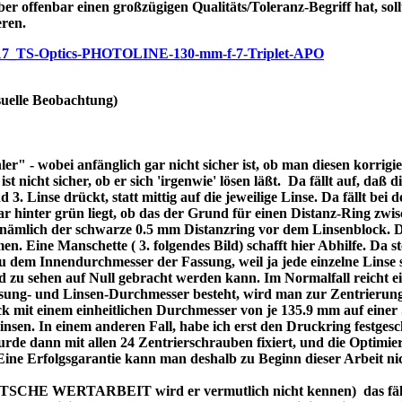
ber offenbar einen großzügigen Qualitäts/Toleranz-Begriff hat, soll
eren.
/p7717_TS-Optics-PHOTOLINE-130-mm-f-7-Triplet-APO
uelle Beobachtung)
r" - wobei anfänglich gar nicht sicher ist, ob man diesen korrigi
nicht sicher, ob er sich 'irgenwie' lösen läßt. Da fällt auf, daß di
3. Linse drückt, statt mittig auf die jeweilige Linse. Da fällt bei
bar hinter grün liegt, ob das der Grund für einen Distanz-Ring zw
re nämlich der schwarze 0.5 mm Distanzring vor dem Linsenblock. 
n. Eine Manschette ( 3. folgendes Bild) schafft hier Abhilfe. Da ste
dem Innendurchmesser der Fassung, weil ja jede einzelne Linse se
d zu sehen auf Null gebracht werden kann. Im Normalfall reicht 
assung- und Linsen-Durchmesser besteht, wird man zur Zentrierung
 mit einem einheitlichen Durchmesser von je 135.9 mm auf einer 
 Linsen. In einem anderen Fall, habe ich erst den Druckring festges
de dann mit allen 24 Zentrierschrauben fixiert, und die Optimier
 Eine Erfolgsgarantie kann man deshalb zu Beginn dieser Arbeit ni
DEUTSCHE WERTARBEIT wird er vermutlich nicht kennen) das fällt