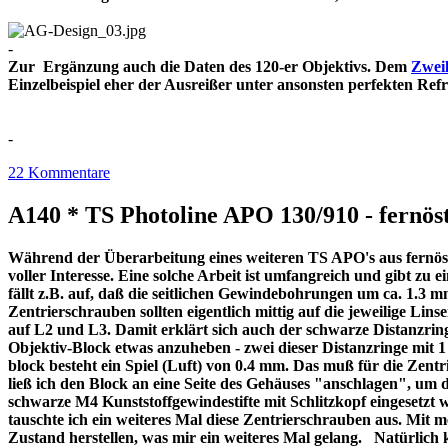
-
Zur Ergänzung auch die Daten des 120-er Objektivs. Dem
Zweil
Einzelbeispiel eher der Ausreißer unter ansonsten perfekt
-
22 Kommentare
A140 * TS Photoline APO 130/910 - fernöst
Während der Überarbeitung eines weiteren TS APO's aus fernöstl
voller Interesse. Eine solche Arbeit ist umfangreich und gibt z
fällt z.B. auf, daß die seitlichen Gewindebohrungen um ca. 1.3 m
Zentrierschrauben sollten eigentlich mittig auf die jeweilige Lins
auf L2 und L3. Damit erklärt sich auch der schwarze Distanzri
Objektiv-Block etwas anzuheben - zwei dieser Distanzringe mit
block besteht ein Spiel (Luft) von 0.4 mm. Das muß für die Zentr
ließ ich den Block an eine Seite des Gehäuses "anschlagen", um 
schwarze M4 Kunststoffgewindestifte mit Schlitzkopf eingesetzt 
tauschte ich ein weiteres Mal diese Zentrierschrauben aus. Mit 
Zustand herstellen, was mir ein weiteres Mal gelang. Natürlich 