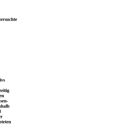
tersuchte
h
ivs
eitig
en
sen-
shalb
d
er
pteten