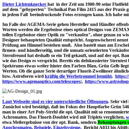
Dieter Lichtenknecker
hat in der Zeit um 1980-90 seine Flatfie
auf dem "gehyperten" Technikal Pan Film 2415 aus der Praxis g
in jedem Fall beeindruckende Fotos erzeugen kann. Ich habe mir d
Im Falle der AGEMA-Serie gehen Hersteller und Händler offenbar
Worten werden die Ergebnisse eines optical Designs von ZEMA
tollen Ergebnisse einer Optik zu "verkaufen", ohne genau zu wiss
Designer behaupteten Qualität entspricht. Augenwischerei nennt 
Prüfung am Himmel bestehen muß. Also bastelt man am Erschein
firmen- und händlerseitig, und die umsatz-orientierten Verkäufe
Sternfreund hat deshalb so ein Teil gekauft, und auf der opt. Bank
wie das Design es verspricht. Bereits ein defokussierter Sterntes
Spektrums etwas weiter hinter den Farben Blau, Grün Gelb liegt
Werten. Ob die ganze Serie derartiger Fluorit-Zweilinser ähnlic
bzw. Astroforen wird
kräftig die Werbetrommel bemüht
.
https:
https://www.agemaoptics.com/telescopes/
,
https://www.astrosho
-
Laut Webseite sind es vier unterschiedliche Öffnungen
. Sehr viel
Zunächst wird bestätigt, daß im Fokus der Hauptfarbe Grün 546.
man in einer Art Poly-Strehl die opt. Qualität mit so renommi
Achromaten. Das Fluorit-Doublet wird mit Triplets verglichen,
w
etwa Meßergebnisse von der opt. Bank, sondern
Behauptungen d
Apochromaten, Beispiele, Einzelsysteme,
Bericht A033 bi