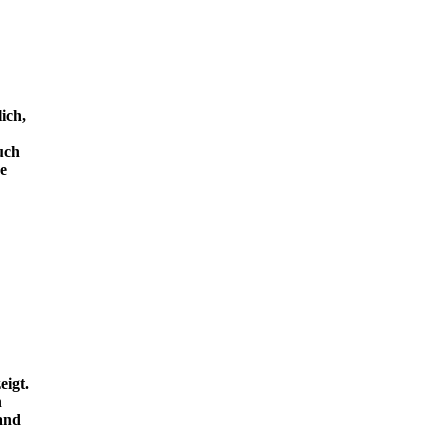
ich,
uch
e
eigt.
n
and