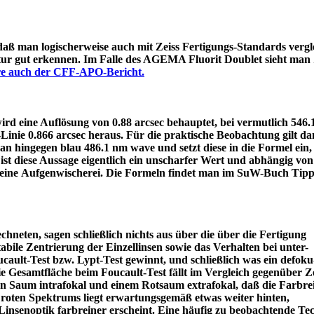
 daß man logischerweise auch mit Zeiss Fertigungs-Standards vergle
itur gut erkennen. Im Falle des AGEMA Fluorit Doublet sieht man
äre auch der CFF-APO-Bericht.
d eine Auflösung von 0.88 arcsec behauptet, bei vermutlich 546
e-Linie 0.866 arcsec heraus. Für die praktische Beobachtung gilt 
an hingegen blau 486.1 nm wave und setzt diese in die Formel ein
ist diese Aussage eigentlich ein unscharfer Wert und abhängig von
 eine Aufgenwischerei. Die Formeln findet man im SuW-Buch Tipp
chneten, sagen schließlich nichts aus über die über die Fertigung
tabile Zentrierung der Einzellinsen sowie das Verhalten bei unter-
ault-Test bzw. Lypt-Test gewinnt, und schließlich was ein defoku
die Gesamtfläche beim Foucault-Test fällt im Vergleich gegenüber Z
rün Saum intrafokal und einem Rotsaum extrafokal, daß die Farbre
s roten Spektrums liegt erwartungsgemäß etwas weiter hinten,
eine Linsenoptik farbreiner erscheint. Eine häufig zu beobacht