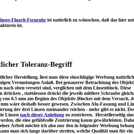
inser-Fluorit-Fernrohr
ist natürlich zu wünschen, daß das hier un
en Refraktoren ist.
licher Toleranz-Begriff
icher Herstellung, liest man diese einschlägige Werbung natürlic
u einigen Vermutungen Anlaß. Bei genauerer Betrachtung des Objekt
m nach oben versetzt sind, verglichen mit dem Linsenblock. Diese
en drücken , stattdessen drückt die jeweils mittlere Schraube gleichz
ng von 0.5 mm am Beginn des Objektiv-Blockes mit dem Versuch, d
 1 mm wäre deshalb besser gewesen. Zwischen Alu-Fassung und Lin
ierung der drei Linsen zueinander reichen - mehr gibt es nicht. De
die Linsen
nach dieser Anleitung
zu zentrieren. Herstellerseitig sin
worden, die eine gefühlvolle Zentrierung kaum gewährleisten. Dah
meiner Arbeit möchte ich also nur den in folgender Werbung behau
kann man sich lange darüber streiten, welche Qualität man für ein