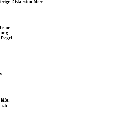
ierige Diskussion über
t eine
tung
 Regel
iv
läßt.
lich