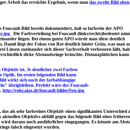
iger Arbeit das erreichte Ergebnis, wenn man
das zweite Bild oben
 Foucault-Bild bereits dokumentiert, daß so farbrein der APO
er.jpg
Die Farbverteilung bei Foucault (links/rechts)bedeutet näml
einander liegen. Bei einem guten APO würde man diese deutlich
n. Damit liegt der Fokus von Rot deutlich hinter Grün, was man a
 Linsen zueinander sich dieser Sachverhalt verbessern läßt, hab
rschiedlich dicke Abstandsringe bräuchte. Distanzplättchen kann
 Objektiv ist. Je deutlicher zwei Farben
ine Optik. Im ersten folgenden Bild kann
Bild wirkt sich noch der farbabhängige
ln" übrigbleiben. Perfekt wäre der Foucault-
e.
http://rohr.aiax.de/foucault-bilderNeu.jpg
das als sehr farbreines Objektiv einen signifikanten Unterschied z
aktuellen Objektivs abfällt gegen das folgende Bild eines frühere
s wird daraus noch ausführlicher eingegangen. Es könnte am Abst
bstandsringe falsch eingesetzt wurden.