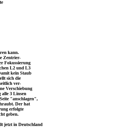
te
eren kann.
e Zentrier-
 der Fokussierung
ischen L2 und L3
Damit kein Staub
llt sich die
itlich ver-
eine Verschiebung
 alle 3 Linsen
Seite "anschlagen",
chraubt. Der hat
ung erfolgte
cht geben.
 jetzt in Deutschland