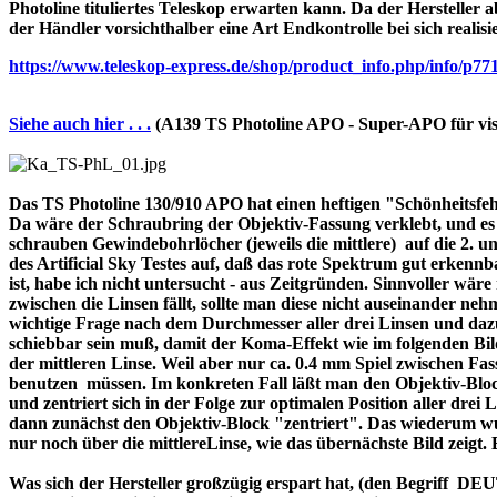
Photoline tituliertes Teleskop erwarten kann. Da der Hersteller a
der Händler vorsichthalber eine Art Endkontrolle bei sich realisi
https://www.teleskop-express.de/shop/product_info.php/info
Siehe auch hier . . .
(A139 TS Photoline APO - Super-APO für vis
Das TS Photoline 130/910 APO hat einen heftigen "Schönheitsfehle
Da wäre der Schraubring der Objektiv-Fassung verklebt, und es ist 
schrauben Gewindebohrlöcher (jeweils die mittlere) auf die 2. und 
des Artificial Sky Testes auf, daß das rote Spektrum gut erkenn
ist, habe ich nicht untersucht - aus Zeitgründen. Sinnvoller wä
zwischen die Linsen fällt, sollte man diese nicht auseinander nehme
wichtige Frage nach dem Durchmesser aller drei Linsen und dazu 
schiebbar sein muß, damit der Koma-Effekt wie im folgenden Bil
der mittleren Linse. Weil aber nur ca. 0.4 mm Spiel zwischen F
benutzen müssen. Im konkreten Fall läßt man den Objektiv-Block
und zentriert sich in der Folge zur optimalen Position aller drei
dann zunächst den Objektiv-Block "zentriert". Das wiederum wur
nur noch über die mittlereLinse, wie das übernächste Bild zeigt.
Was sich der Hersteller großzügig erspart hat, (den Begriff 