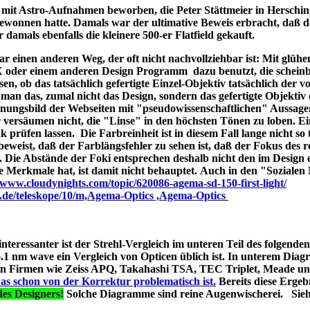
ld mit Astro-Aufnahmen beworben, die Peter Stättmeier in Herschi
ewonnen hatte. Damals war der ultimative Beweis erbracht, daß 
amals ebenfalls die kleinere 500-er Flatfield gekauft.
 einen anderen Weg, der oft nicht nachvollziehbar ist: Mit glüh
X oder einem anderen Design Programm dazu benutzt, die schein
en, ob das tatsächlich gefertigte Einzel-Objektiv tatsächlich der 
man das, zumal nicht das Design, sondern das gefertigte Objektiv 
ungsbild der Webseiten mit "pseudowissenschaftlichen" Aussage
r versäumen nicht, die "Linse" in den höchsten Tönen zu loben. E
 prüfen lassen. Die Farbreinheit ist in diesem Fall lange nicht so t
t beweist, daß der Farblängsfehler zu sehen ist, daß der Fokus des r
. Die Abstände der Foki entsprechen deshalb nicht den im Design 
he Merkmale hat, ist damit nicht behauptet. Auch in den "Soziale
//www.cloudynights.com/topic/620086-agema-sd-150-first-light/
p.de/teleskope/10/m,Agema-Optics ,Agema-Optics
 interessanter ist der Strehl-Vergleich im unteren Teil des folgend
1 nm wave ein Vergleich von Opticen üblich ist. In unterem Diag
erten Firmen wie Zeiss APQ, Takahashi TSA, TEC Triplet, Meade 
as schon von der Korrektur problematisch ist.
Bereits diese Ergebn
es Designers!
Solche Diagramme sind reine Augenwischerei. Sie
s A040;