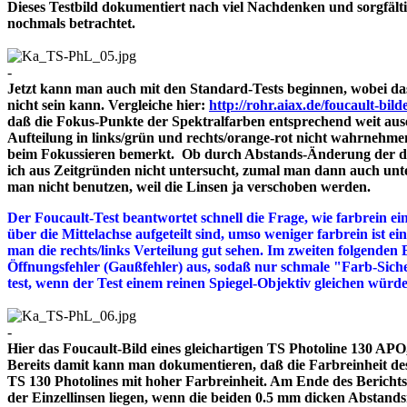
Dieses Testbild dokumentiert nach viel Nachdenken und sorgfält
nochmals betrachtet.
-
Jetzt kann man auch mit den Standard-Tests beginnen, wobei das
nicht sein kann. Vergleiche hier:
http://rohr.aiax.de/foucault-bild
daß die Fokus-Punkte der Spektralfarben entsprechend weit aus
Aufteilung in links/grün und rechts/orange-rot nicht wahrnehme
beim Fokussieren bemerkt. Ob durch Abstands-Änderung der drei
ich aus Zeitgründen nicht untersucht, zumal man dann auch unte
man nicht benutzen, weil die Linsen ja verschoben werden.
Der Foucault-Test beantwortet schnell die Frage, wie farbrein ein
über die Mittelachse aufgeteilt sind, umso weniger farbrein ist e
man die rechts/links Verteilung gut sehen. Im zweiten folgenden 
Öffnungsfehler (Gaußfehler) aus, sodaß nur schmale "Farb-Siche
test, wenn der Test einem reinen Spiegel-Objektiv gleichen würd
-
Hier das Foucault-Bild eines gleichartigen TS Photoline 130 APO, 
Bereits damit kann man dokumentieren, daß die Farbreinheit des 
TS 130 Photolines mit hoher Farbreinheit. Am Ende des Bericht
der Einzellinsen liegen, wenn die beiden 0.5 mm dicken A