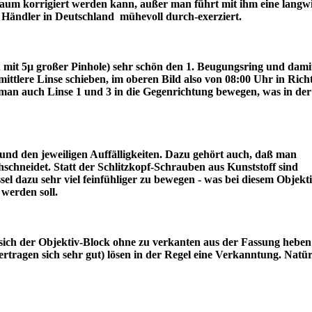
r kaum korrigiert werden kann, außer man führt mit ihm eine langw
ter Händler in Deutschland mühevoll durch-exerziert.
ch mit 5µ großer Pinhole) sehr schön den 1. Beugungsring und dami
lere Linse schieben, im oberen Bild also von 08:00 Uhr in Rich
an auch Linse 1 und 3 in die Gegenrichtung bewegen, was in der
nd den jeweiligen Auffälligkeiten. Dazu gehört auch, daß man
schneidet. Statt der Schlitzkopf-Schrauben aus Kunststoff sind
l dazu sehr viel feinfühliger zu bewegen - was bei diesem Objekt
draus werden soll.
sich der Objektiv-Block ohne zu verkanten aus der Fassung heben 
tragen sich sehr gut) lösen in der Regel eine Verkanntung. Natür