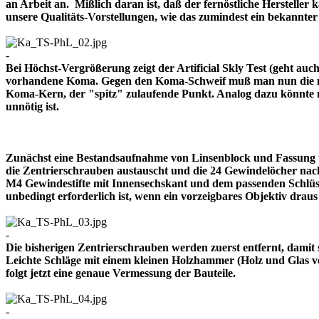
an Arbeit an. Mißlich daran ist, daß der fernöstliche Herstelle
unsere Qualitäts-Vorstellungen, wie das zumindest ein bekann
-
Bei Höchst-Vergrößerung zeigt der Artificial Skly Test (geht au
vorhandene Koma. Gegen den Koma-Schweif muß man nun die mitt
Koma-Kern, der "spitz" zulaufende Punkt. Analog dazu könnte m
unnötig ist.
Zunächst eine Bestandsaufnahme von Linsenblock und Fassung u
die Zentrierschrauben austauscht und die 24 Gewindelöcher nach
M4 Gewindestifte mit Innensechskant und dem passenden Schlüsse
unbedingt erforderlich ist, wenn ein vorzeigbares Objektiv 
-
Die bisherigen Zentrierschrauben werden zuerst entfernt, damit 
Leichte Schläge mit einem kleinen Holzhammer (Holz und Glas ver
folgt jetzt eine genaue Vermessung der Bauteile.
-