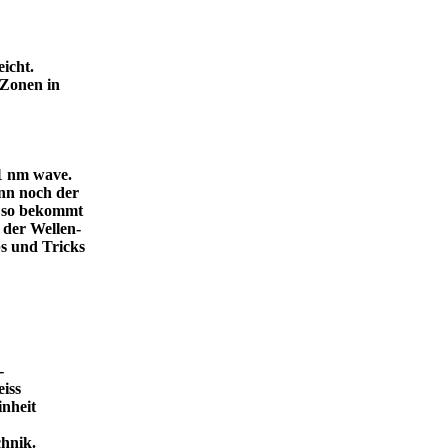
icht.
 Zonen in
.1 nm wave.
dann noch der
, so bekommt
 der Wellen-
s und Tricks
-
eiss
inheit
ende Technik.