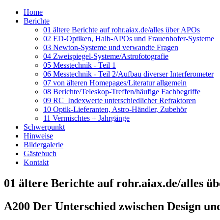
Home
Berichte
01 ältere Berichte auf rohr.aiax.de/alles über APOs
02 ED-Optiken, Halb-APOs und Frauenhofer-Systeme
03 Newton-Systeme und verwandte Fragen
04 Zweispiegel-Systeme/Astrofotografie
05 Messtechnik - Teil 1
06 Messtechnik - Teil 2/Aufbau diverser Interferometer
07 von älteren Homepages/Literatur allgemein
08 Berichte/Teleskop-Treffen/häufige Fachbegriffe
09 RC_Indexwerte unterschiedlicher Refraktoren
10 Optik-Lieferanten, Astro-Händler, Zubehör
11 Vermischtes + Jahrgänge
Schwerpunkt
Hinweise
Bildergalerie
Gästebuch
Kontakt
01 ältere Berichte auf rohr.aiax.de/alles 
A200 Der Unterschied zwischen Design und