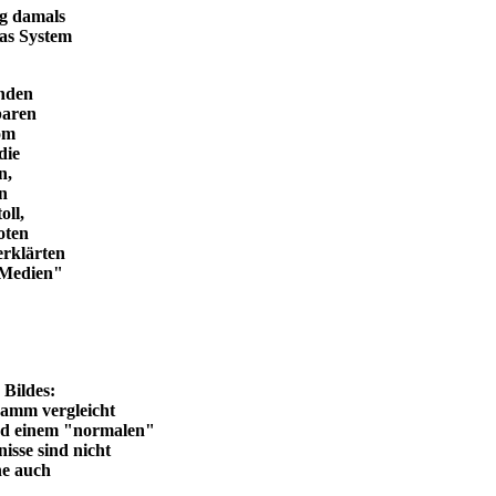
ng damals
das System
enden
baren
vom
die
n,
in
oll,
oten
erklärten
n Medien"
en Bildes:
ramm vergleicht
und einem "normalen"
isse sind nicht
he auch