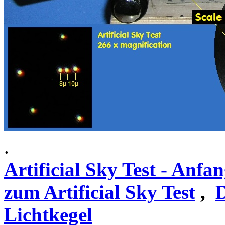
.
Artificial Sky Test - Anfa
zum Artificial Sky Test
,
D
Lichtkegel