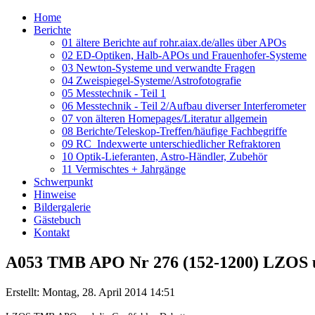
Home
Berichte
01 ältere Berichte auf rohr.aiax.de/alles über APOs
02 ED-Optiken, Halb-APOs und Frauenhofer-Systeme
03 Newton-Systeme und verwandte Fragen
04 Zweispiegel-Systeme/Astrofotografie
05 Messtechnik - Teil 1
06 Messtechnik - Teil 2/Aufbau diverser Interferometer
07 von älteren Homepages/Literatur allgemein
08 Berichte/Teleskop-Treffen/häufige Fachbegriffe
09 RC_Indexwerte unterschiedlicher Refraktoren
10 Optik-Lieferanten, Astro-Händler, Zubehör
11 Vermischtes + Jahrgänge
Schwerpunkt
Hinweise
Bildergalerie
Gästebuch
Kontakt
A053 TMB APO Nr 276 (152-1200) LZOS u
Erstellt: Montag, 28. April 2014 14:51