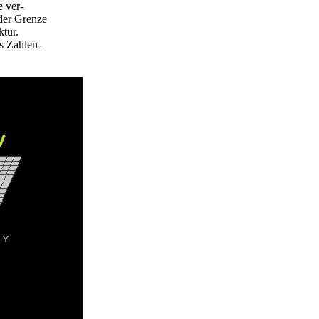
e ver-
 der Grenze
tur.
s Zahlen-