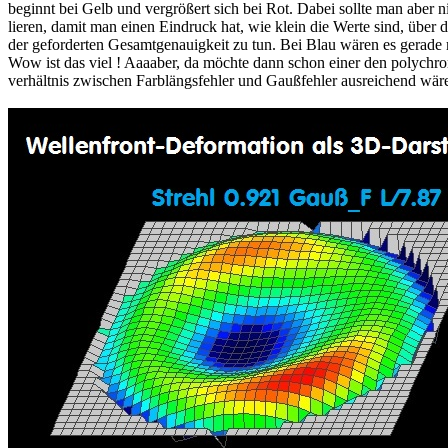
beginnt bei Gelb und vergrößert sich bei Rot. Dabei sollte man aber
lieren, damit man einen Eindruck hat, wie klein die Werte sind, über
der geforderten Gesamtgenauigkeit zu tun. Bei Blau wären es gerade
Wow ist das viel ! Aaaaber, da möchte dann schon einer den polychr
verhältnis zwischen Farblängsfehler und Gaußfehler ausreichend wär