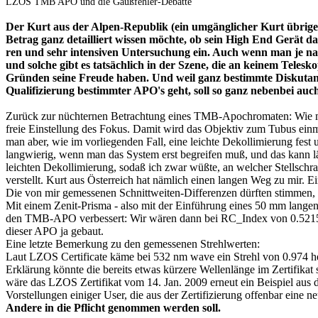
LZOS TMB APO und die Gaußfehler-Debatte
Der Kurt aus der Alpen-Republik (ein umgänglicher Kurt übrigens)
Betrag ganz detailliert wissen möchte, ob sein High End Gerät das
ren und sehr intensiven Untersuchung ein.
Auch wenn man je nac
und solche gibt es tatsächlich in der Szene, die an keinem Telesk
Gründen seine Freude haben.
Und weil ganz bestimmte Diskutan
Qualifizierung bestimmter APO's
geht, soll so ganz nebenbei 
Zurück zur nüchternen Betrachtung eines TMB-Apochromaten: Wie ma
freie Einstellung des Fokus. Damit wird das Objektiv zum Tubus einmal
man aber, wie im vorliegenden Fall, eine leichte Dekollimierung fest
langwierig, wenn man das System erst begreifen muß, und das kann l
leichten Dekollimierung, sodaß ich zwar wüßte, an welcher Stellsch
verstellt. Kurt aus Österreich hat nämlich einen langen Weg zu mir. 
Die von mir gemessenen Schnittweiten-Differenzen dürften stimmen,
Mit einem Zenit-Prisma - also mit der Einführung eines 50 mm lange
den TMB-APO verbessert: Wir wären dann bei RC_Index von 0.5215. Al
dieser APO ja gebaut.
Eine letzte Bemerkung zu den gemessenen Strehlwerten:
Laut LZOS Certificate käme bei 532 nm wave ein Strehl von 0.974 h
Erklärung könnte die bereits etwas kürzere Wellenlänge im Zertifikat
wäre das LZOS Zertifikat vom 14. Jan. 2009 erneut ein Beispiel aus d
Vorstellungen einiger User, die aus der Zertifizierung offenbar eine
Andere in die Pflicht genommen werden soll.