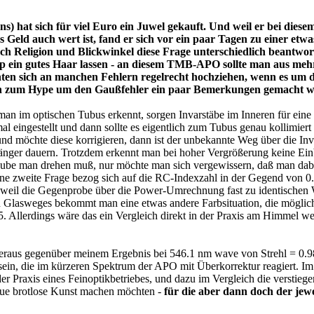
 hat sich für viel Euro ein Juwel gekauft. Und weil er bei diesem
 Geld auch wert ist, fand er sich vor ein paar Tagen zu einer etwa
h Religion und Blickwinkel diese
Frage unterschiedlich beantwor
op ein gutes Haar lassen - an
diesem TMB-APO sollte man aus meh
ten sich an manchen Fehlern regelrecht hochziehen, wenn es um d
auch zum Hype um den Gaußfehler ein paar Bemerkungen gemacht w
n im optischen Tubus erkennt, sorgen Invarstäbe im Inneren für eine
 eingestellt und dann sollte es eigentlich zum Tubus genau kollimiert s
 und möchte diese korrigieren, dann ist der unbekannte Weg über die Inv
änger dauern. Trotzdem erkennt man bei hoher Vergrößerung keine Ein
raube man drehen muß, nur möchte man sich vergewissern, daß man dabe
Eine zweite Frage bezog sich auf die RC-Indexzahl in der Gegend von 0
 weil die Gegenprobe über die Power-Umrechnung fast zu identischen
n Glasweges bekommt man eine etwas andere Farbsituation, die möglic
lerdings wäre das ein Vergleich direkt in der Praxis am Himmel wert
eraus gegenüber meinem Ergebnis bei 546.1 nm wave von Strehl = 0.9
 sein, die im kürzeren Spektrum der APO mit Überkorrektur reagiert. I
er Praxis eines Feinoptikbetriebes, und dazu im Vergleich die verstieg
 neue brotlose Kunst machen möchten -
für die aber dann doch der jewe