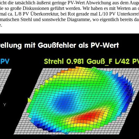
 nicht die tatsächlich äußerst geringe PV-Wert Abweichung aus dem Aug
 die so große Diskussionen geführt werden. Wir haben es mit Werten an
 mal ca. L/8 PV Überkorrektur, bei Rot gerade mal L/10 PV Unterkorrek
omatischen Strehl und sonstwelche Diagramme, wo eigentlich bereits da
e.