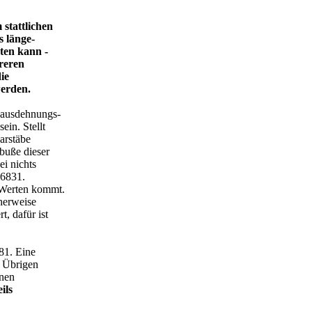
 stattlichen
s länge-
ten kann -
reren
ie
erden.
 ausdehnungs-
ein. Stellt
arstäbe
buße dieser
i nichts
.6831.
 Werten kommt.
herweise
, dafür ist
81. Eine
m Übrigen
enen
ils