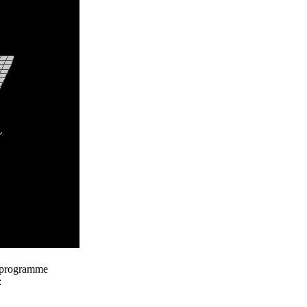
ikprogramme
: