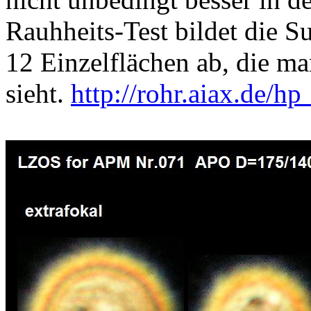
Rauhheits-Test bildet die 
12 Einzelflächen ab, die ma
sieht.
http://rohr.aiax.de/h