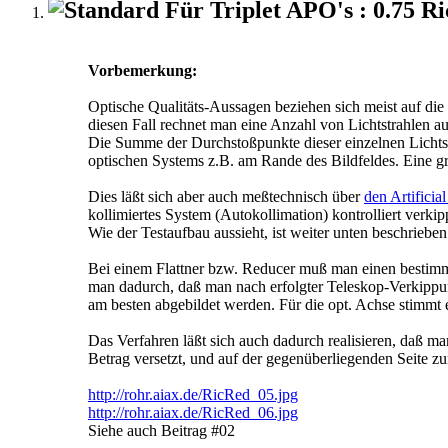
Für Triplet APO's : 0.75 R
Vorbemerkung:
Optische Qualitäts-Aussagen beziehen sich meist auf die
diesen Fall rechnet man eine Anzahl von Lichtstrahlen aus
Die Summe der Durchstoßpunkte dieser einzelnen Lichts
optischen Systems z.B. am Rande des Bildfeldes. Eine gr
Dies läßt sich aber auch meßtechnisch über
den Artificia
kollimiertes System (Autokollimation) kontrolliert verk
Wie der Testaufbau aussieht, ist weiter unten beschrieben
Bei einem Flattner bzw. Reducer muß man einen bestimm
man dadurch, daß man nach erfolgter Teleskop-Verkippun
am besten abgebildet werden. Für die opt. Achse stimmt e
Das Verfahren läßt sich auch dadurch realisieren, daß ma
Betrag versetzt, und auf der gegenüberliegenden Seite zu
http://rohr.aiax.de/RicRed_05.jpg
http://rohr.aiax.de/RicRed_06.jpg
Siehe auch Beitrag #02