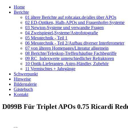
Home
Berichte
01 ältere Berichte auf rohr.aiax.de/alles über APOs
02 ED-Optiken, Halb-APOs und Frauenhofer-Systeme
03 Newton-Systeme und verwandte Fragen
04 Zweispiegel-Systeme/Astrofotografie
05 Messtechnik - Teil 1
06 Messtechnik - Teil 2/Aufbau diverser Interferometer
07 von älteren Homepages/Literatur allgemein
08 Berichte/Teleskop-Treffen/häufige Fachbegriffe
09 RC_Indexwerte unterschiedlicher Refraktoren
10 Optik-Lieferanten, Astro-Händler, Zubehör
11 Vermischtes + Jahrgänge
Schwerpunkt
Hinweise
Bildergalerie
Gästebuch
Kontakt
D099B Für Triplet APOs 0.75 Ricardi Red