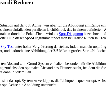
icardi Reducer
 Situation auf der opt. Achse, was aber für die Abbildung am Rande ein
 einem einfallenden parallelen Lichtbündel, das in einem definierten Wi
trahlen durch die Fokal-Ebene wird als
Spot-Diagramm
bezeichnet und 
oße Fülle dieser Spot-Diagramme findet man bei Harrie Rutten in "Tel
l Sky Test
unter hoher Vergrößerung darstellen, indem man ein ursprüng
ippt, und dadurch eine Abbildung der 3-5 Mikron großen Stern-Pünktchen
.
ten Abstand zum Grund-System einhalten, besonders für die Abbildung
g zunächst den optimalen Abstand des Flattners sucht, bei dem die S
s dann in jedem Fall.
n statt das opt. System zu verkippen, die Lichtquelle quer zur opt. A
r opt. Achse die Abbildung untersucht.