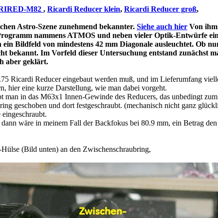
RIRED-M82
,
Ricardi Reducer klein
,
Ricardi Reducer groß
,
tschen Astro-Szene zunehmend bekannter.
Siehe auch hier
Von ihm 
 Programm nammens ATMOS und neben vieler Optik-Entwürfe ein se
 ein Bildfeld von mindestens 42 mm Diagonale ausleuchtet. Ob nu
nicht bekannt. Im Vorfeld dieser Untersuchung entstand zunächst 
h aber geklärt.
.75 Ricardi Reducer eingebaut werden muß, und im Lieferumfang viell
, hier eine kurze Darstellung, wie man dabei vorgeht.
aubt man in das M63x1 Innen-Gewinde des Reducers, das unbedingt zu
ng geschoben und dort festgeschraubt. (mechanisch nicht ganz glücklich
 eingeschraubt.
t, dann wäre in meinem Fall der Backfokus bei 80.9 mm, ein Betrag de
-Hülse (Bild unten) an den Zwischenschraubring,