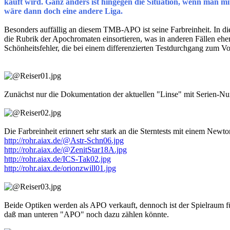
kauft wird. Ganz
anders ist hingegen die Situation, wenn man m
wäre dann doch eine
andere Liga.
Besonders auffällig an diesem TMB-APO ist seine Farbreinheit. In di
die Rubrik der Apochromaten einsortieren, was in anderen Fällen eher
Schönheitsfehler, die bei einem differenzierten Testdurchgang zum 
Zunächst nur die Dokumentation der aktuellen "Linse" mit Serien-Nu
Die Farbreinheit erinnert sehr stark an die Sterntests mit einem Newto
http://rohr.aiax.de/@Astr-Schn06.jpg
http://rohr.aiax.de/@ZenitStar18A.jpg
http://rohr.aiax.de/ICS-Tak02.jpg
http://rohr.aiax.de/orionzwill01.jpg
Beide Optiken werden als APO verkauft, dennoch ist der Spielraum fü
daß man unteren "APO" noch dazu zählen könnte.