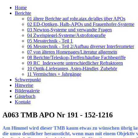
Home
Berichte
01 ältere Berichte auf rohr.aiax.de/alles über APOs
02 ED-Optiken, Halb-APOs und Frauenhofer-Systeme
03 Newton-Systeme und verwandte Fragen
04 Zweispiegel-Systeme/Astrofotografie
05 Messtechnik - Teil 1
06 Messtechnik - Teil 2/Aufbau diverser Interferometer
07 von älteren Homepages/Literatur allgemein
08 Berichte/Teleskop-Treffen/häufige Fachbegriffe
09 RC_Indexwerte unterschiedlicher Refraktoren
10 Optik-Lieferanten, Astro-Händler, Zubehör
11 Vermischtes + Jahrgänge
Schwerpunkt
Hinweise
Bildergalerie
Gästebuch
Kontakt
A063 TMB APO Nr 191 - 152-1216
Am Himmel wird dieser TMB kaum etwas zu wünschen übrig lassen
die umso
deutlicher heraussticht, wenn man mit einem Objektiv v