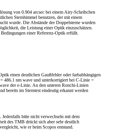
flösung von 0.904 arcsec bei einem Airy-Scheibchen
lichen Sternhimmel benutzen, der mit einem
sucht wurde. Die Abstände der Doppelsterne wurden
ichkeit, die Leistung einer Optik einzuschätzen.
 Bedingungen einer Referenz-Optik erfüllt.
 Optik einen deutlichen Gaußfehler oder farbabhängigen
 = 486.1 nm wave und unterkorrigiert bei C-Linie =
ave der e-Linie. An den unteren Ronchi-Linien
nd bereits im Sterntest eindeutig erkannt werden
 Jedenfalls bitte nicht verwechseln mit dem
heit des TMB drückt sich aber sehr deutlich
ergleicht, wie er beim Scopos entstand.