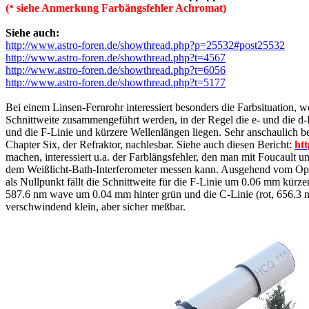
(
siehe Anmerkung Farbängsfehler Achromat)
*
Siehe auch:
http://www.astro-foren.de/showthread.php?p=25532#post25532
http://www.astro-foren.de/showthread.php?t=4567
http://www.astro-foren.de/showthread.php?t=6056
http://www.astro-foren.de/showthread.php?t=5177
Bei einem Linsen-Fernrohr interessiert besonders die Farbsituation, 
Schnittweite zusammengeführt werden, in der Regel die e- und die d-L
und die F-Linie und kürzere Wellenlängen liegen. Sehr anschaulich b
Chapter Six, der Refraktor, nachlesbar. Siehe auch diesen Bericht:
htt
machen, interessiert u.a. der Farblängsfehler, den man mit Foucault un
dem Weißlicht-Bath-Interferometer messen kann. Ausgehend vom Op
als Nullpunkt fällt die Schnittweite für die F-Linie um 0.06 mm kürz
587.6 nm wave um 0.04 mm hinter grün und die C-Linie (rot, 656.3 
verschwindend klein, aber sicher meßbar.