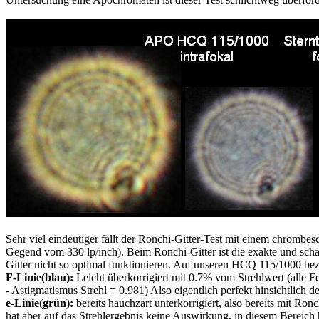
Sehr viel eindeutiger fällt der Ronchi-Gitter-Test mit einem chrombesc
Gegend vom 330 lp/inch). Beim Ronchi-Gitter ist die exakte und scha
Gitter nicht so optimal funktionieren. Auf unseren HCQ 115/1000 bezo
F-Linie(blau):
Leicht überkorrigiert mit 0.7% vom Strehlwert (alle Fe
- Astigmatismus Strehl = 0.981) Also eigentlich perfekt hinsichtlich 
e-Linie(grün):
bereits hauchzart unterkorrigiert, also bereits mit Ron
hat aber auf das Strehlergebnis keine Auswirkung, in diesem Berei