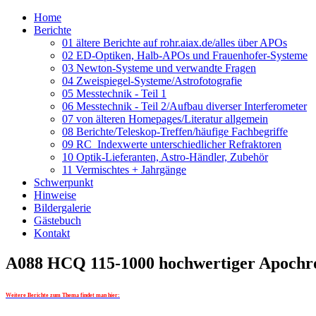
Home
Berichte
01 ältere Berichte auf rohr.aiax.de/alles über APOs
02 ED-Optiken, Halb-APOs und Frauenhofer-Systeme
03 Newton-Systeme und verwandte Fragen
04 Zweispiegel-Systeme/Astrofotografie
05 Messtechnik - Teil 1
06 Messtechnik - Teil 2/Aufbau diverser Interferometer
07 von älteren Homepages/Literatur allgemein
08 Berichte/Teleskop-Treffen/häufige Fachbegriffe
09 RC_Indexwerte unterschiedlicher Refraktoren
10 Optik-Lieferanten, Astro-Händler, Zubehör
11 Vermischtes + Jahrgänge
Schwerpunkt
Hinweise
Bildergalerie
Gästebuch
Kontakt
A088 HCQ 115-1000 hochwertiger Apochr
Weitere Berichte zum Thema findet man hier: