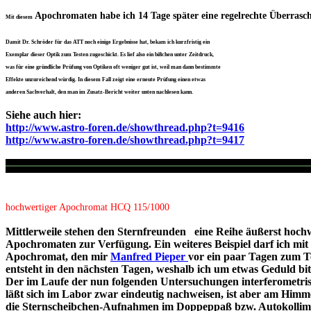
Apochromaten habe ich 14 Tage später eine regelrechte Überrasch
Mit diesem
Damit Dr. Schröder für das ATT noch einige Ergebnisse hat, bekam ich kurzfristig ein
Exemplar dieser Optik zum Testen zugeschickt. Es lief also ein bißchen unter Zeitdruck,
was für eine gründliche Prüfung von Optiken oft weniger gut ist, weil man dann bestimmte
Effekte unzureichend würdig. In diesem Fall zeigt eine erneute Prüfung einen etwas
anderen Sachverhalt, den man im Zusatz-Bericht weiter unten nachlesen kann.
Siehe auch hier:
http://www.astro-foren.de/showthread.php?t=9416
http://www.astro-foren.de/showthread.php?t=9417
hochwertiger Apochromat HCQ 115/1000
Mittlerweile stehen den Sternfreunden
..
eine Reihe äußerst hoch
Apochromaten zur Verfügung. Ein weiteres Beispiel darf ich mit
Apochromat, den mir
Manfred Pieper
vor ein paar Tagen zum T
entsteht in den nächsten Tagen, weshalb ich um etwas Geduld bitt
Der im Laufe der nun folgenden Untersuchungen interferometri
läßt sich im Labor zwar eindeutig nachweisen, ist aber am Himm
die Sternscheibchen-Aufnahmen im Doppeppaß bzw. Autokollimat