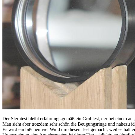
Der Sterntest bleibt erfahrungs-gemäß ein Grobtest, der bei einem aus
Man sieht aber trotzdem sehr schön die Beugungsringe und nahezu ide
Es wird ein bißchen viel Wind um diesen Test gemacht, weil es halt e
Untersuchung eine Apochromaten ist dieser Test schlichtweg überford