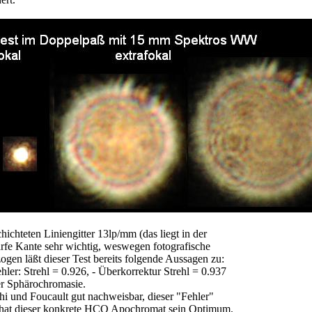
hichteten Liniengitter 13lp/mm (das liegt in der
rfe Kante sehr wichtig, weswegen fotografische
gen läßt dieser Test bereits folgende Aussagen zu:
hler: Strehl = 0.926, - Überkorrektur Strehl = 0.937
der Sphärochromasie.
chi und Foucault gut nachweisbar, dieser "Fehler"
ch hat dieser konkrete HCQ Apochromat sein Optimum.