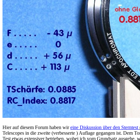
Hier auf diesem Forum haben wir
eine Diskussion über den Sterntest
Telescopes in die zweite (verbesserte ) Auflage gegangen ist. Dem 
Test etwas extensiver betrieben, wobei ich vom Grundsatz ausgehe, we