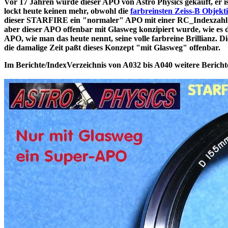
Vor 17 Jahren wurde dieser APO von Astro Physics gekauft, er is
lockt heute keinen mehr, obwohl die
farbreinsten Zeiss-B Objekt
dieser STARFIRE ein "normaler" APO mit einer RC_Indexzahl vo
aber dieser APO offenbar mit Glasweg konzipiert wurde, wie es d
APO, wie man das heute nennt, seine volle farbreine Brillianz. D
die damalige Zeit paßt dieses Konzept "mit Glasweg" offenbar.
Im Berichte/IndexVerzeichnis von A032 bis A040 weitere Bericht