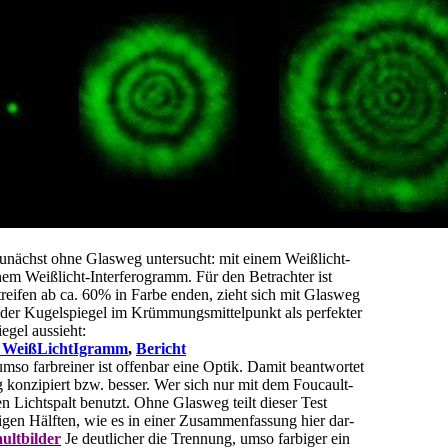
unächst ohne Glasweg untersucht: mit einem Weißlicht-
nem Weißlicht-Interferogramm. Für den Betrachter ist
eifen ab ca. 60% in Farbe enden, zieht sich mit Glasweg
a der Kugelspiegel im Krümmungsmittelpunkt als perfekter
egel aussieht:
 WeißLichtIgramm
,
Bericht
umso farbreiner ist offenbar eine Optik. Damit beantwortet
g konzipiert bzw. besser. Wer sich nur mit dem Foucault-
ten Lichtspalt benutzt. Ohne Glasweg teilt dieser Test
rbigen Hälften, wie es in einer Zusammenfassung hier dar-
ultbilder
Je deutlicher die Trennung, umso farbiger ein