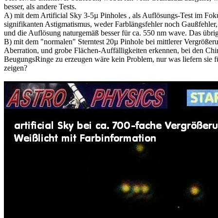
besser, als andere Tests.
A) mit dem Artificial Sky 3-5µ Pinholes , als Auflösungs-Test im Fok
signifikanten Astigmatismus, weder Farblängsfehler noch Gaußfehler,
und die Auflösung naturgemäß besser für ca. 550 nm wave. Das übri
B) mit dem "normalen" Sterntest 20µ Pinhole bei mittlerer Vergrößer
Aberration, und grobe Flächen-Auffälligkeiten erkennen, bei den Chi
BeugungsRinge zu erzeugen wäre kein Problem, nur was liefern sie für
zeigen?