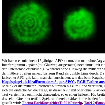
Wir haben es mit einem 17-jährigen APO zu tun, den man ohne Arg z
Interferogramm - später (mit Glasweg ausgestattet) nocheinmal mit ei
der Unterschied offenkundig. Während ohne Glasweg die mittleren Str
der mittlere Streifen nahezu bis zum Rand als dunkle Linie durch. D
farbreiner APO gilt, kann man sich anschauen, wie das beim Kugelspi
Kugelspiegel als IdealForm eines Super-APO's
,
RGB-Farben aus
Je dunkler die mittleren Interferenz-Streifen bis zum Rand verlaufen, 
sich auf einfache Art die Frage, ist dieser APO mit oder ohne Glaswe
Test versteht, ist auch nicht chancenlos, so er einen helleren 10µ brei
das sekundäre oder tertiäre Spektrum bereits stärker in die beiden fa
gestellt wird:
Thema Farblängsfehler
Tafel1:Prinzip
,
Tafel 2
:
Fouca