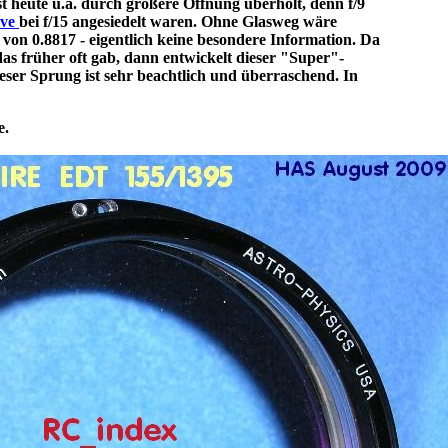
t heute u.a. durch größere Öffnung überholt, denn f/9
ive
bei f/15 angesiedelt waren. Ohne Glasweg wäre
n 0.8817 - eigentlich keine besondere Information. Da
as früher oft gab, dann entwickelt dieser "Super"-
ieser Sprung ist sehr beachtlich und überraschend. In
e.