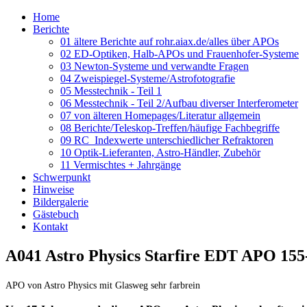
Home
Berichte
01 ältere Berichte auf rohr.aiax.de/alles über APOs
02 ED-Optiken, Halb-APOs und Frauenhofer-Systeme
03 Newton-Systeme und verwandte Fragen
04 Zweispiegel-Systeme/Astrofotografie
05 Messtechnik - Teil 1
06 Messtechnik - Teil 2/Aufbau diverser Interferometer
07 von älteren Homepages/Literatur allgemein
08 Berichte/Teleskop-Treffen/häufige Fachbegriffe
09 RC_Indexwerte unterschiedlicher Refraktoren
10 Optik-Lieferanten, Astro-Händler, Zubehör
11 Vermischtes + Jahrgänge
Schwerpunkt
Hinweise
Bildergalerie
Gästebuch
Kontakt
A041 Astro Physics Starfire EDT APO 155
APO von Astro Physics mit Glasweg sehr farbrein