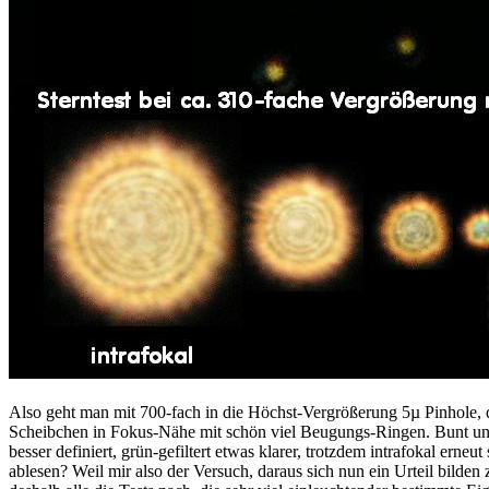
Also geht man mit 700-fach in die Höchst-Vergrößerung 5µ Pinhole, d
Scheibchen in Fokus-Nähe mit schön viel Beugungs-Ringen. Bunt un
besser definiert, grün-gefiltert etwas klarer, trotzdem intrafokal erneu
ablesen? Weil mir also der Versuch, daraus sich nun ein Urteil bilden 