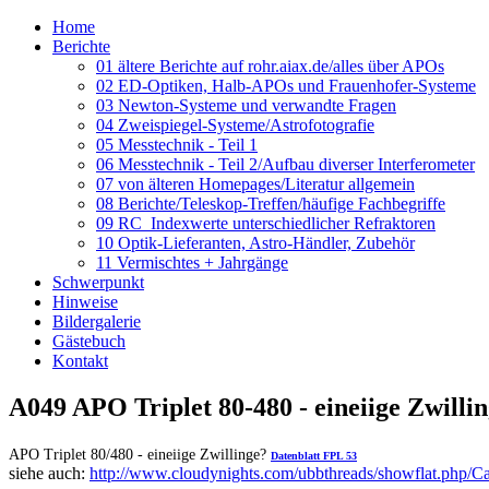
Home
Berichte
01 ältere Berichte auf rohr.aiax.de/alles über APOs
02 ED-Optiken, Halb-APOs und Frauenhofer-Systeme
03 Newton-Systeme und verwandte Fragen
04 Zweispiegel-Systeme/Astrofotografie
05 Messtechnik - Teil 1
06 Messtechnik - Teil 2/Aufbau diverser Interferometer
07 von älteren Homepages/Literatur allgemein
08 Berichte/Teleskop-Treffen/häufige Fachbegriffe
09 RC_Indexwerte unterschiedlicher Refraktoren
10 Optik-Lieferanten, Astro-Händler, Zubehör
11 Vermischtes + Jahrgänge
Schwerpunkt
Hinweise
Bildergalerie
Gästebuch
Kontakt
A049 APO Triplet 80-480 - eineiige Zwilli
APO Triplet 80/480 - eineiige Zwillinge?
Datenblatt FPL 53
siehe auch:
http://www.cloudynights.com/ubbthreads/showflat.php/Cat