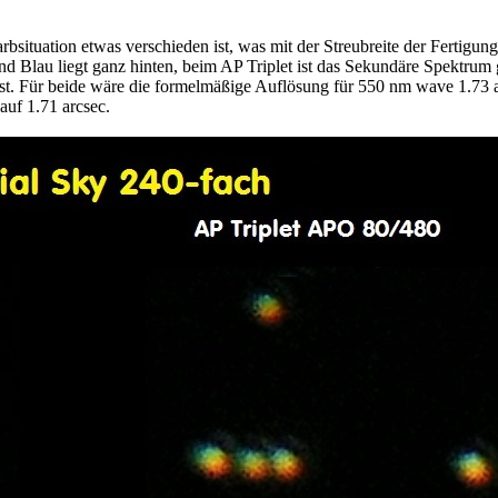
situation etwas verschieden ist, was mit der Streubreite der Fertigung 
 Blau liegt ganz hinten, beim AP Triplet ist das Sekundäre Spektrum 
Test. Für beide wäre die formelmäßige Auflösung für 550 nm wave 1.73 
uf 1.71 arcsec.