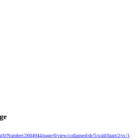
nge
/0/Number/2604944/page/0/view/collapsed/sb/5/o/all/fpart/2/vc/1