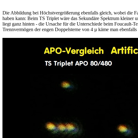
Die Abbildung bei Höchstvergrößerung ebenfalls gleich, wobei die Farb
haben kann: Beim TS Triplet wäre das Sekundäre Spektrum kleiner und
liegt ganz hinten - die Ursache für die Unterschiede beim Foucault-
Trennvermögen der engen Doppelsterne von 4 µ käme man ebenfalls a