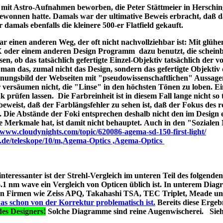
ld mit Astro-Aufnahmen beworben, die Peter Stättmeier in Herschi
ewonnen hatte. Damals war der ultimative Beweis erbracht, daß 
amals ebenfalls die kleinere 500-er Flatfield gekauft.
 einen anderen Weg, der oft nicht nachvollziehbar ist: Mit glüh
X oder einem anderen Design Programm dazu benutzt, die schein
en, ob das tatsächlich gefertigte Einzel-Objektiv tatsächlich der 
man das, zumal nicht das Design, sondern das gefertigte Objektiv 
ungsbild der Webseiten mit "pseudowissenschaftlichen" Aussage
r versäumen nicht, die "Linse" in den höchsten Tönen zu loben. E
 prüfen lassen. Die Farbreinheit ist in diesem Fall lange nicht so t
t beweist, daß der Farblängsfehler zu sehen ist, daß der Fokus des r
. Die Abstände der Foki entsprechen deshalb nicht den im Design 
he Merkmale hat, ist damit nicht behauptet. Auch in den "Soziale
//www.cloudynights.com/topic/620086-agema-sd-150-first-light/
p.de/teleskope/10/m,Agema-Optics ,Agema-Optics
 interessanter ist der Strehl-Vergleich im unteren Teil des folgend
1 nm wave ein Vergleich von Opticen üblich ist. In unterem Diag
erten Firmen wie Zeiss APQ, Takahashi TSA, TEC Triplet, Meade 
as schon von der Korrektur problematisch ist.
Bereits diese Ergebn
es Designers!
Solche Diagramme sind reine Augenwischerei. Sie
s A040;