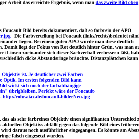
iger Arbeit das erreichte Ergebnis, wenn man
das zweite Bild oben
 Foucault-Bild bereits dokumentiert, daß so farbrein der APO
er.jpg
Die Farbverteilung bei Foucault (links/rechts)bedeutet näml
einander liegen. Bei einem guten APO würde man diese deutlich
n. Damit liegt der Fokus von Rot deutlich hinter Grün, was man a
 Linsen zueinander sich dieser Sachverhalt verbessern läßt, hab
rschiedlich dicke Abstandsringe bräuchte. Distanzplättchen kann
 Objektiv ist. Je deutlicher zwei Farben
ine Optik. Im ersten folgenden Bild kann
Bild wirkt sich noch der farbabhängige
ln" übrigbleiben. Perfekt wäre der Foucault-
e.
http://rohr.aiax.de/foucault-bilderNeu.jpg
das als sehr farbreines Objektiv einen signifikanten Unterschied z
aktuellen Objektivs abfällt gegen das folgende Bild eines frühere
s wird daraus noch ausführlicher eingegangen. Es könnte am Abst
bstandsringe falsch eingesetzt wurden.