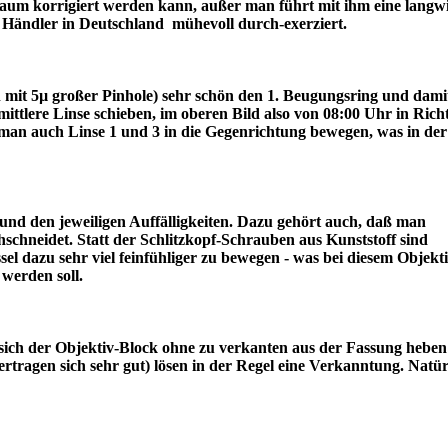
r kaum korrigiert werden kann, außer man führt mit ihm eine langw
ter Händler in Deutschland mühevoll durch-exerziert.
ch mit 5µ großer Pinhole) sehr schön den 1. Beugungsring und dami
lere Linse schieben, im oberen Bild also von 08:00 Uhr in Rich
an auch Linse 1 und 3 in die Gegenrichtung bewegen, was in der
nd den jeweiligen Auffälligkeiten. Dazu gehört auch, daß man
schneidet. Statt der Schlitzkopf-Schrauben aus Kunststoff sind
l dazu sehr viel feinfühliger zu bewegen - was bei diesem Objekt
draus werden soll.
sich der Objektiv-Block ohne zu verkanten aus der Fassung heben 
tragen sich sehr gut) lösen in der Regel eine Verkanntung. Natür