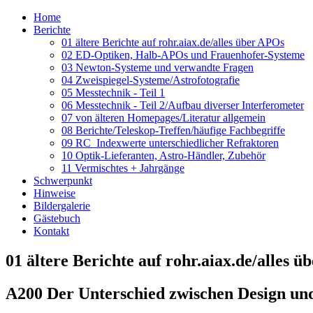
Home
Berichte
01 ältere Berichte auf rohr.aiax.de/alles über APOs
02 ED-Optiken, Halb-APOs und Frauenhofer-Systeme
03 Newton-Systeme und verwandte Fragen
04 Zweispiegel-Systeme/Astrofotografie
05 Messtechnik - Teil 1
06 Messtechnik - Teil 2/Aufbau diverser Interferometer
07 von älteren Homepages/Literatur allgemein
08 Berichte/Teleskop-Treffen/häufige Fachbegriffe
09 RC_Indexwerte unterschiedlicher Refraktoren
10 Optik-Lieferanten, Astro-Händler, Zubehör
11 Vermischtes + Jahrgänge
Schwerpunkt
Hinweise
Bildergalerie
Gästebuch
Kontakt
01 ältere Berichte auf rohr.aiax.de/alles 
A200 Der Unterschied zwischen Design und