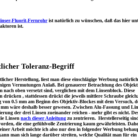
inser-Fluorit-Fernrohr
ist natürlich zu wünschen, daß das hier un
en Refraktoren ist.
licher Toleranz-Begriff
icher Herstellung, liest man diese einschlägige Werbung natürlic
u einigen Vermutungen Anlaß. Bei genauerer Betrachtung des Objekt
m nach oben versetzt sind, verglichen mit dem Linsenblock. Diese
en drücken , stattdessen drückt die jeweils mittlere Schraube gleichz
ng von 0.5 mm am Beginn des Objektiv-Blockes mit dem Versuch, d
 1 mm wäre deshalb besser gewesen. Zwischen Alu-Fassung und Lin
ierung der drei Linsen zueinander reichen - mehr gibt es nicht. De
die Linsen
nach dieser Anleitung
zu zentrieren. Herstellerseitig sin
worden, die eine gefühlvolle Zentrierung kaum gewährleisten. Dah
meiner Arbeit möchte ich also nur den in folgender Werbung behau
kann man sich lange darüber streiten, welche Qualität man für ein