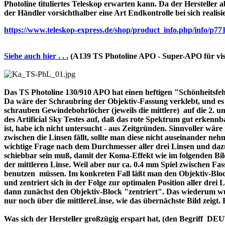
Photoline tituliertes Teleskop erwarten kann. Da der Hersteller a
der Händler vorsichthalber eine Art Endkontrolle bei sich realisi
https://www.teleskop-express.de/shop/product_info.php/info
Siehe auch hier . . .
(A139 TS Photoline APO - Super-APO für vis
Das TS Photoline 130/910 APO hat einen heftigen "Schönheitsfehle
Da wäre der Schraubring der Objektiv-Fassung verklebt, und es ist 
schrauben Gewindebohrlöcher (jeweils die mittlere) auf die 2. und 
des Artificial Sky Testes auf, daß das rote Spektrum gut erkenn
ist, habe ich nicht untersucht - aus Zeitgründen. Sinnvoller wä
zwischen die Linsen fällt, sollte man diese nicht auseinander nehme
wichtige Frage nach dem Durchmesser aller drei Linsen und dazu 
schiebbar sein muß, damit der Koma-Effekt wie im folgenden Bil
der mittleren Linse. Weil aber nur ca. 0.4 mm Spiel zwischen F
benutzen müssen. Im konkreten Fall läßt man den Objektiv-Block
und zentriert sich in der Folge zur optimalen Position aller drei
dann zunächst den Objektiv-Block "zentriert". Das wiederum wur
nur noch über die mittlereLinse, wie das übernächste Bild zeigt.
Was sich der Hersteller großzügig erspart hat, (den Begriff 