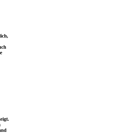
ich,
uch
e
eigt.
n
and