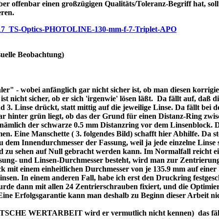
ber offenbar einen großzügigen Qualitäts/Toleranz-Begriff hat, soll
eren.
/p7717_TS-Optics-PHOTOLINE-130-mm-f-7-Triplet-APO
uelle Beobachtung)
r" - wobei anfänglich gar nicht sicher ist, ob man diesen korrigi
nicht sicher, ob er sich 'irgenwie' lösen läßt. Da fällt auf, daß di
3. Linse drückt, statt mittig auf die jeweilige Linse. Da fällt bei
bar hinter grün liegt, ob das der Grund für einen Distanz-Ring zw
re nämlich der schwarze 0.5 mm Distanzring vor dem Linsenblock. 
n. Eine Manschette ( 3. folgendes Bild) schafft hier Abhilfe. Da ste
dem Innendurchmesser der Fassung, weil ja jede einzelne Linse se
d zu sehen auf Null gebracht werden kann. Im Normalfall reicht 
assung- und Linsen-Durchmesser besteht, wird man zur Zentrierung
 mit einem einheitlichen Durchmesser von je 135.9 mm auf einer 
 Linsen. In einem anderen Fall, habe ich erst den Druckring festges
de dann mit allen 24 Zentrierschrauben fixiert, und die Optimier
 Eine Erfolgsgarantie kann man deshalb zu Beginn dieser Arbeit ni
DEUTSCHE WERTARBEIT wird er vermutlich nicht kennen) das fällt