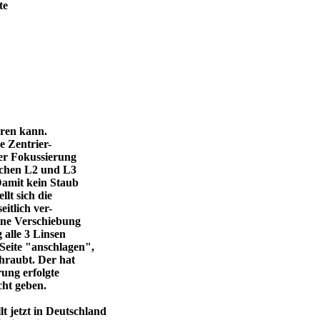
te
eren kann.
e Zentrier-
 der Fokussierung
ischen L2 und L3
Damit kein Staub
llt sich die
itlich ver-
eine Verschiebung
 alle 3 Linsen
Seite "anschlagen",
chraubt. Der hat
ung erfolgte
cht geben.
 jetzt in Deutschland