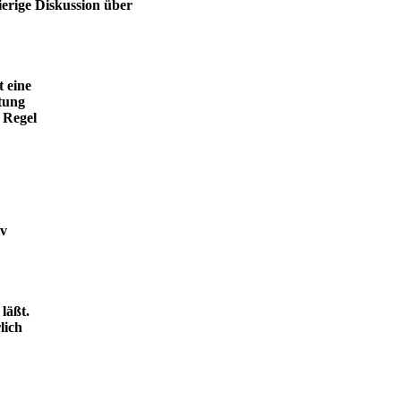
ierige Diskussion über
t eine
tung
 Regel
iv
läßt.
lich