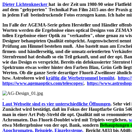
Dieter Lichtenknecker
hat in der Zeit um 1980-90 seine Flatfie
auf dem "gehyperten" Technikal Pan Film 2415 aus der Praxis g
in jedem Fall beeindruckende Fotos erzeugen kann. Ich habe mir d
Im Falle der AGEMA-Serie gehen Hersteller und Händler offenbar
Worten werden die Ergebnisse eines optical Designs von ZEMA
tollen Ergebnisse einer Optik zu "verkaufen", ohne genau zu wiss
Designer behaupteten Qualität entspricht. Augenwischerei nennt 
Prüfung am Himmel bestehen muß. Also bastelt man am Erschein
firmen- und händlerseitig, und die umsatz-orientierten Verkäufe
Sternfreund hat deshalb so ein Teil gekauft, und auf der opt. Bank
wie das Design es verspricht. Bereits ein defokussierter Sterntes
Spektrums etwas weiter hinter den Farben Blau, Grün Gelb liegt
Werten. Ob die ganze Serie derartiger Fluorit-Zweilinser ähnlic
bzw. Astroforen wird
kräftig die Werbetrommel bemüht
.
https:
https://www.agemaoptics.com/telescopes/
,
https://www.astrosho
-
Laut Webseite sind es vier unterschiedliche Öffnungen
. Sehr viel
Zunächst wird bestätigt, daß im Fokus der Hauptfarbe Grün 546.
man in einer Art Poly-Strehl die opt. Qualität mit so renommi
Achromaten. Das Fluorit-Doublet wird mit Triplets verglichen,
w
etwa Meßergebnisse von der opt. Bank, sondern
Behauptungen d
Apochromaten, Beispiele, Einzelsysteme,
Bericht A033 bi