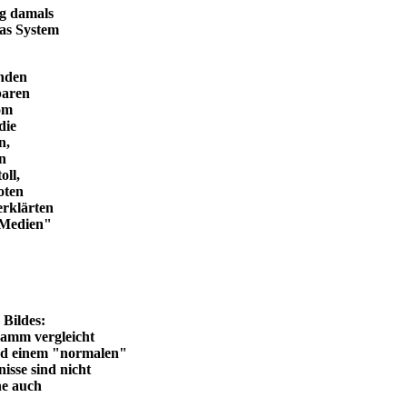
ng damals
das System
enden
baren
vom
die
n,
in
oll,
oten
erklärten
n Medien"
en Bildes:
ramm vergleicht
und einem "normalen"
isse sind nicht
he auch