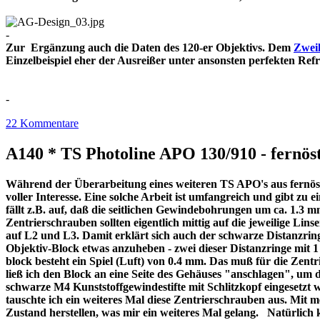
-
Zur Ergänzung auch die Daten des 120-er Objektivs. Dem
Zweil
Einzelbeispiel eher der Ausreißer unter ansonsten perfekt
-
22 Kommentare
A140 * TS Photoline APO 130/910 - fernöst
Während der Überarbeitung eines weiteren TS APO's aus fernöstl
voller Interesse. Eine solche Arbeit ist umfangreich und gibt z
fällt z.B. auf, daß die seitlichen Gewindebohrungen um ca. 1.3 m
Zentrierschrauben sollten eigentlich mittig auf die jeweilige Lins
auf L2 und L3. Damit erklärt sich auch der schwarze Distanzri
Objektiv-Block etwas anzuheben - zwei dieser Distanzringe mit
block besteht ein Spiel (Luft) von 0.4 mm. Das muß für die Zentr
ließ ich den Block an eine Seite des Gehäuses "anschlagen", um 
schwarze M4 Kunststoffgewindestifte mit Schlitzkopf eingesetzt 
tauschte ich ein weiteres Mal diese Zentrierschrauben aus. Mit 
Zustand herstellen, was mir ein weiteres Mal gelang. Natürlich 