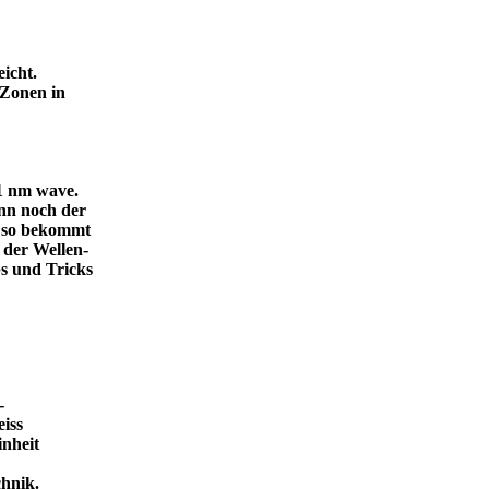
icht.
 Zonen in
.1 nm wave.
dann noch der
, so bekommt
 der Wellen-
s und Tricks
-
eiss
inheit
ende Technik.