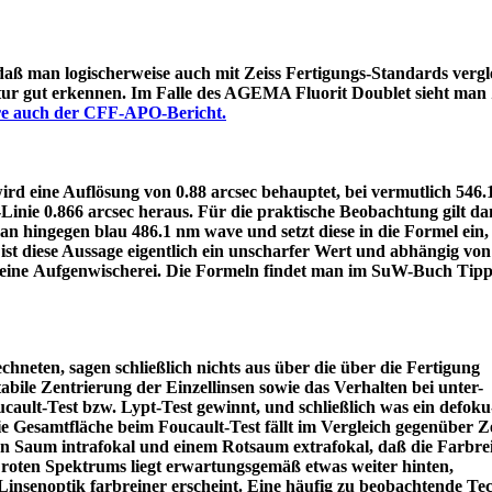
 daß man logischerweise auch mit Zeiss Fertigungs-Standards vergle
itur gut erkennen. Im Falle des AGEMA Fluorit Doublet sieht man
äre auch der CFF-APO-Bericht.
d eine Auflösung von 0.88 arcsec behauptet, bei vermutlich 546
e-Linie 0.866 arcsec heraus. Für die praktische Beobachtung gilt 
an hingegen blau 486.1 nm wave und setzt diese in die Formel ein
ist diese Aussage eigentlich ein unscharfer Wert und abhängig von
 eine Aufgenwischerei. Die Formeln findet man im SuW-Buch Tipp
chneten, sagen schließlich nichts aus über die über die Fertigung
tabile Zentrierung der Einzellinsen sowie das Verhalten bei unter-
ault-Test bzw. Lypt-Test gewinnt, und schließlich was ein defoku
die Gesamtfläche beim Foucault-Test fällt im Vergleich gegenüber Z
rün Saum intrafokal und einem Rotsaum extrafokal, daß die Farbre
s roten Spektrums liegt erwartungsgemäß etwas weiter hinten,
eine Linsenoptik farbreiner erscheint. Eine häufig zu beobacht