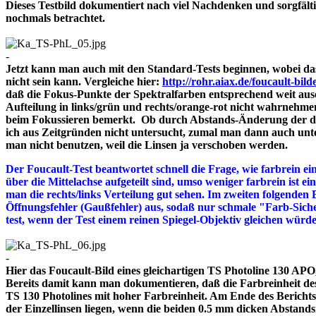
Dieses Testbild dokumentiert nach viel Nachdenken und sorgfält
nochmals betrachtet.
-
Jetzt kann man auch mit den Standard-Tests beginnen, wobei das
nicht sein kann. Vergleiche hier:
http://rohr.aiax.de/foucault-bild
daß die Fokus-Punkte der Spektralfarben entsprechend weit aus
Aufteilung in links/grün und rechts/orange-rot nicht wahrnehme
beim Fokussieren bemerkt. Ob durch Abstands-Änderung der drei
ich aus Zeitgründen nicht untersucht, zumal man dann auch unte
man nicht benutzen, weil die Linsen ja verschoben werden.
Der Foucault-Test beantwortet schnell die Frage, wie farbrein ein
über die Mittelachse aufgeteilt sind, umso weniger farbrein ist e
man die rechts/links Verteilung gut sehen. Im zweiten folgenden 
Öffnungsfehler (Gaußfehler) aus, sodaß nur schmale "Farb-Siche
test, wenn der Test einem reinen Spiegel-Objektiv gleichen würd
-
Hier das Foucault-Bild eines gleichartigen TS Photoline 130 APO, 
Bereits damit kann man dokumentieren, daß die Farbreinheit des 
TS 130 Photolines mit hoher Farbreinheit. Am Ende des Bericht
der Einzellinsen liegen, wenn die beiden 0.5 mm dicken A