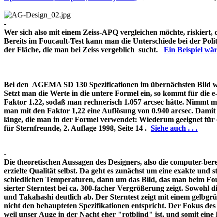
-
Wer sich also mit einem Zeiss-APQ vergleichen möchte, riskiert,
Bereits im Foucault-Test kann man die Unterschiede bei der Pol
der Fläche, die man bei Zeiss vergeblich sucht.
Ein Beispiel w
Bei den AGEMA SD 130 Spezificationen im übernächsten Bild wir
Setzt man die Werte in die untere Formel ein, so kommt für die 
Faktor 1.22, sodaß man rechnerisch 1.057 arcsec hätte. Nimmt m
man mit den Faktor 1,22 eine Auflösung von 0.940 arcsec. Damit 
länge, die man in der Formel verwendet: Wiederum geeignet für
für Sternfreunde, 2. Auflage 1998, Seite 14 .
Siehe auch . . .
-
Die theoretischen Aussagen des Designers, also die computer-bere
erzielte Qualität selbst. Da geht es zunächst um eine exakte und s
schiedlichen Temperaturen, dann um das Bild, das man beim Fouc
sierter Sterntest bei ca. 300-facher Vergrößerung zeigt. Sowohl 
und Takahashi deutlich ab. Der Sterntest zeigt mit einem gelbg
nicht den behaupteten Spezifikationen entspricht. Der Fokus de
weil unser Auge in der Nacht eher "rotblind" ist, und somit 