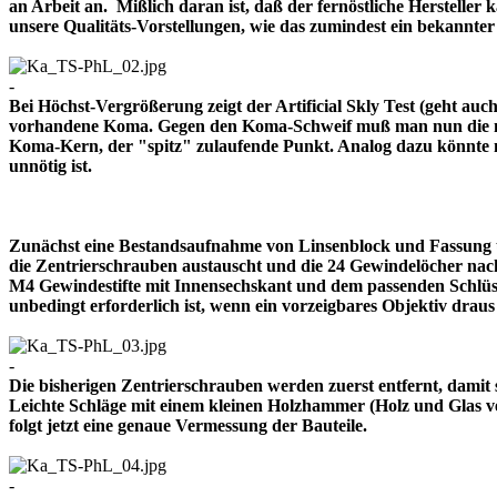
an Arbeit an. Mißlich daran ist, daß der fernöstliche Herstelle
unsere Qualitäts-Vorstellungen, wie das zumindest ein bekann
-
Bei Höchst-Vergrößerung zeigt der Artificial Skly Test (geht au
vorhandene Koma. Gegen den Koma-Schweif muß man nun die mitt
Koma-Kern, der "spitz" zulaufende Punkt. Analog dazu könnte m
unnötig ist.
Zunächst eine Bestandsaufnahme von Linsenblock und Fassung u
die Zentrierschrauben austauscht und die 24 Gewindelöcher nach
M4 Gewindestifte mit Innensechskant und dem passenden Schlüsse
unbedingt erforderlich ist, wenn ein vorzeigbares Objektiv 
-
Die bisherigen Zentrierschrauben werden zuerst entfernt, damit 
Leichte Schläge mit einem kleinen Holzhammer (Holz und Glas ver
folgt jetzt eine genaue Vermessung der Bauteile.
-