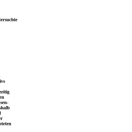
tersuchte
h
ivs
eitig
en
sen-
shalb
d
er
pteten