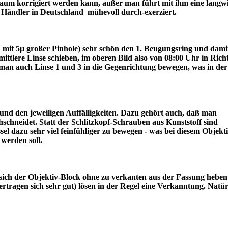
r kaum korrigiert werden kann, außer man führt mit ihm eine langw
ter Händler in Deutschland mühevoll durch-exerziert.
ch mit 5µ großer Pinhole) sehr schön den 1. Beugungsring und dami
lere Linse schieben, im oberen Bild also von 08:00 Uhr in Rich
an auch Linse 1 und 3 in die Gegenrichtung bewegen, was in der
nd den jeweiligen Auffälligkeiten. Dazu gehört auch, daß man
schneidet. Statt der Schlitzkopf-Schrauben aus Kunststoff sind
l dazu sehr viel feinfühliger zu bewegen - was bei diesem Objekt
draus werden soll.
sich der Objektiv-Block ohne zu verkanten aus der Fassung heben 
tragen sich sehr gut) lösen in der Regel eine Verkanntung. Natür