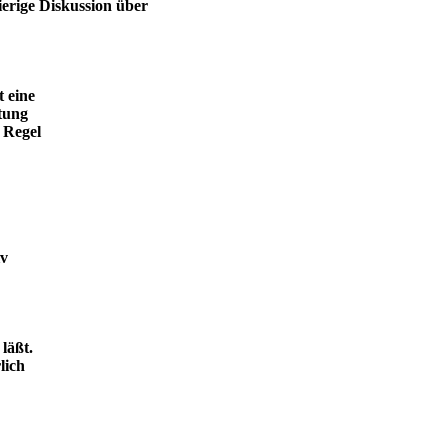
ierige Diskussion über
t eine
tung
 Regel
iv
läßt.
lich