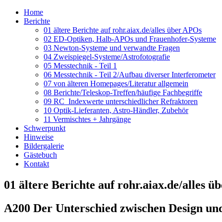
Home
Berichte
01 ältere Berichte auf rohr.aiax.de/alles über APOs
02 ED-Optiken, Halb-APOs und Frauenhofer-Systeme
03 Newton-Systeme und verwandte Fragen
04 Zweispiegel-Systeme/Astrofotografie
05 Messtechnik - Teil 1
06 Messtechnik - Teil 2/Aufbau diverser Interferometer
07 von älteren Homepages/Literatur allgemein
08 Berichte/Teleskop-Treffen/häufige Fachbegriffe
09 RC_Indexwerte unterschiedlicher Refraktoren
10 Optik-Lieferanten, Astro-Händler, Zubehör
11 Vermischtes + Jahrgänge
Schwerpunkt
Hinweise
Bildergalerie
Gästebuch
Kontakt
01 ältere Berichte auf rohr.aiax.de/alles 
A200 Der Unterschied zwischen Design und