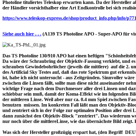
Photoline tituliertes Teleskop erwarten kann. Da der Hersteller a
der Händler vorsichthalber eine Art Endkontrolle bei sich realisi
https://www.teleskop-express.de/shop/product_info.php/info
Siehe auch hier . . .
(A139 TS Photoline APO - Super-APO für vis
Das TS Photoline 130/910 APO hat einen heftigen "Schönheitsfehle
Da wäre der Schraubring der Objektiv-Fassung verklebt, und es ist 
schrauben Gewindebohrlöcher (jeweils die mittlere) auf die 2. und 
des Artificial Sky Testes auf, daß das rote Spektrum gut erkenn
ist, habe ich nicht untersucht - aus Zeitgründen. Sinnvoller wä
zwischen die Linsen fällt, sollte man diese nicht auseinander nehme
wichtige Frage nach dem Durchmesser aller drei Linsen und dazu 
schiebbar sein muß, damit der Koma-Effekt wie im folgenden Bil
der mittleren Linse. Weil aber nur ca. 0.4 mm Spiel zwischen F
benutzen müssen. Im konkreten Fall läßt man den Objektiv-Block
und zentriert sich in der Folge zur optimalen Position aller drei
dann zunächst den Objektiv-Block "zentriert". Das wiederum wur
nur noch über die mittlereLinse, wie das übernächste Bild zeigt.
Was sich der Hersteller großzügig erspart hat, (den Begriff 