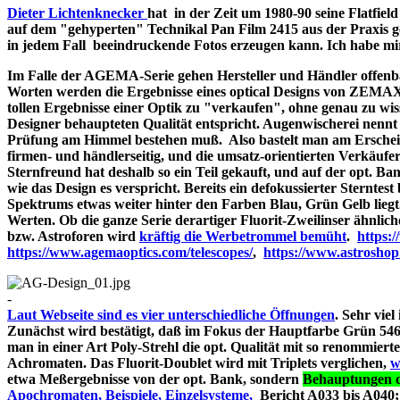
Dieter Lichtenknecker
hat in der Zeit um 1980-90 seine Flatfie
auf dem "gehyperten" Technikal Pan Film 2415 aus der Praxis g
in jedem Fall beeindruckende Fotos erzeugen kann. Ich habe mir d
Im Falle der AGEMA-Serie gehen Hersteller und Händler offenbar
Worten werden die Ergebnisse eines optical Designs von ZEMA
tollen Ergebnisse einer Optik zu "verkaufen", ohne genau zu wiss
Designer behaupteten Qualität entspricht. Augenwischerei nennt 
Prüfung am Himmel bestehen muß. Also bastelt man am Erschein
firmen- und händlerseitig, und die umsatz-orientierten Verkäufe
Sternfreund hat deshalb so ein Teil gekauft, und auf der opt. Bank
wie das Design es verspricht. Bereits ein defokussierter Sterntes
Spektrums etwas weiter hinter den Farben Blau, Grün Gelb liegt
Werten. Ob die ganze Serie derartiger Fluorit-Zweilinser ähnlic
bzw. Astroforen wird
kräftig die Werbetrommel bemüht
.
https:
https://www.agemaoptics.com/telescopes/
,
https://www.astrosho
-
Laut Webseite sind es vier unterschiedliche Öffnungen
. Sehr viel
Zunächst wird bestätigt, daß im Fokus der Hauptfarbe Grün 546.
man in einer Art Poly-Strehl die opt. Qualität mit so renommi
Achromaten. Das Fluorit-Doublet wird mit Triplets verglichen,
w
etwa Meßergebnisse von der opt. Bank, sondern
Behauptungen d
Apochromaten, Beispiele, Einzelsysteme,
Bericht A033 bi