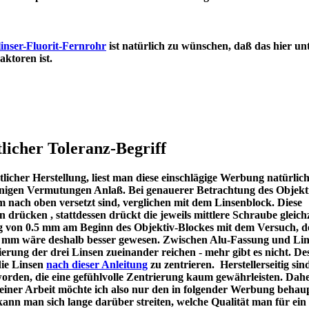
inser-Fluorit-Fernrohr
ist natürlich zu wünschen, daß das hier un
en Refraktoren ist.
licher Toleranz-Begriff
icher Herstellung, liest man diese einschlägige Werbung natürlic
u einigen Vermutungen Anlaß. Bei genauerer Betrachtung des Objekt
m nach oben versetzt sind, verglichen mit dem Linsenblock. Diese
en drücken , stattdessen drückt die jeweils mittlere Schraube gleichz
ng von 0.5 mm am Beginn des Objektiv-Blockes mit dem Versuch, d
 1 mm wäre deshalb besser gewesen. Zwischen Alu-Fassung und Lin
ierung der drei Linsen zueinander reichen - mehr gibt es nicht. De
die Linsen
nach dieser Anleitung
zu zentrieren. Herstellerseitig sin
worden, die eine gefühlvolle Zentrierung kaum gewährleisten. Dah
meiner Arbeit möchte ich also nur den in folgender Werbung behau
kann man sich lange darüber streiten, welche Qualität man für ein