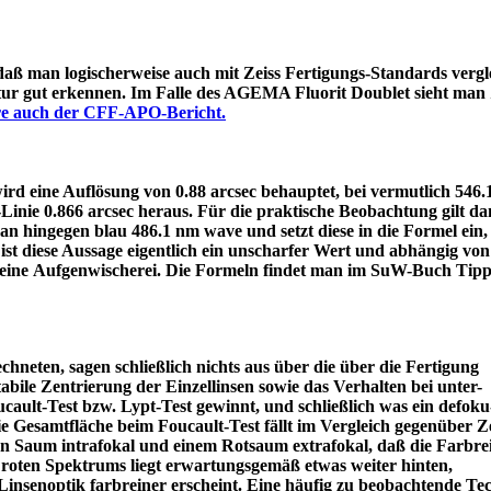
 daß man logischerweise auch mit Zeiss Fertigungs-Standards vergle
itur gut erkennen. Im Falle des AGEMA Fluorit Doublet sieht man
äre auch der CFF-APO-Bericht.
d eine Auflösung von 0.88 arcsec behauptet, bei vermutlich 546
e-Linie 0.866 arcsec heraus. Für die praktische Beobachtung gilt 
an hingegen blau 486.1 nm wave und setzt diese in die Formel ein
ist diese Aussage eigentlich ein unscharfer Wert und abhängig von
 eine Aufgenwischerei. Die Formeln findet man im SuW-Buch Tipp
chneten, sagen schließlich nichts aus über die über die Fertigung
tabile Zentrierung der Einzellinsen sowie das Verhalten bei unter-
ault-Test bzw. Lypt-Test gewinnt, und schließlich was ein defoku
die Gesamtfläche beim Foucault-Test fällt im Vergleich gegenüber Z
rün Saum intrafokal und einem Rotsaum extrafokal, daß die Farbre
s roten Spektrums liegt erwartungsgemäß etwas weiter hinten,
eine Linsenoptik farbreiner erscheint. Eine häufig zu beobacht