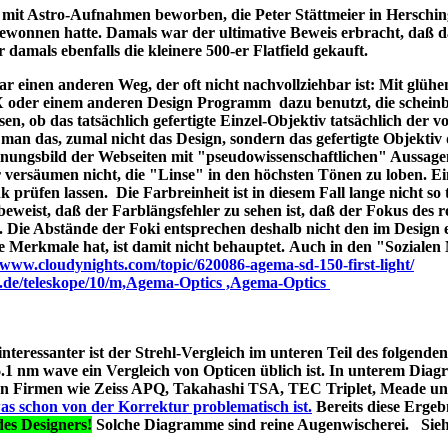
ld mit Astro-Aufnahmen beworben, die Peter Stättmeier in Herschi
ewonnen hatte. Damals war der ultimative Beweis erbracht, daß 
amals ebenfalls die kleinere 500-er Flatfield gekauft.
 einen anderen Weg, der oft nicht nachvollziehbar ist: Mit glüh
X oder einem anderen Design Programm dazu benutzt, die schein
en, ob das tatsächlich gefertigte Einzel-Objektiv tatsächlich der 
man das, zumal nicht das Design, sondern das gefertigte Objektiv 
ungsbild der Webseiten mit "pseudowissenschaftlichen" Aussage
r versäumen nicht, die "Linse" in den höchsten Tönen zu loben. E
 prüfen lassen. Die Farbreinheit ist in diesem Fall lange nicht so t
t beweist, daß der Farblängsfehler zu sehen ist, daß der Fokus des r
. Die Abstände der Foki entsprechen deshalb nicht den im Design 
he Merkmale hat, ist damit nicht behauptet. Auch in den "Soziale
//www.cloudynights.com/topic/620086-agema-sd-150-first-light/
p.de/teleskope/10/m,Agema-Optics ,Agema-Optics
 interessanter ist der Strehl-Vergleich im unteren Teil des folgend
1 nm wave ein Vergleich von Opticen üblich ist. In unterem Diag
erten Firmen wie Zeiss APQ, Takahashi TSA, TEC Triplet, Meade 
as schon von der Korrektur problematisch ist.
Bereits diese Ergebn
es Designers!
Solche Diagramme sind reine Augenwischerei. Sie
s A040;