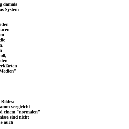
ng damals
das System
enden
baren
vom
die
n,
in
oll,
oten
erklärten
n Medien"
en Bildes:
ramm vergleicht
und einem "normalen"
isse sind nicht
he auch