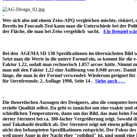
-
Wer sich also mit einem Zeiss-APQ vergleichen möchte, riskiert,
Bereits im Foucault-Test kann man die Unterschiede bei der Pol
der Fläche, die man bei Zeiss vergeblich sucht.
Ein Beispiel w
Bei den AGEMA SD 130 Spezificationen im übernächsten Bild wir
Setzt man die Werte in die untere Formel ein, so kommt für die 
Faktor 1.22, sodaß man rechnerisch 1.057 arcsec hätte. Nimmt m
man mit den Faktor 1,22 eine Auflösung von 0.940 arcsec. Damit 
länge, die man in der Formel verwendet: Wiederum geeignet für
für Sternfreunde, 2. Auflage 1998, Seite 14 .
Siehe auch . . .
-
Die theoretischen Aussagen des Designers, also die computer-bere
erzielte Qualität selbst. Da geht es zunächst um eine exakte und s
schiedlichen Temperaturen, dann um das Bild, das man beim Fouc
sierter Sterntest bei ca. 300-facher Vergrößerung zeigt. Sowohl 
und Takahashi deutlich ab. Der Sterntest zeigt mit einem gelbg
nicht den behaupteten Spezifikationen entspricht. Der Fokus de
weil unser Auge in der Nacht eher "rotblind" ist, und somit 