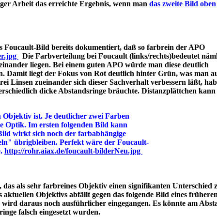
iger Arbeit das erreichte Ergebnis, wenn man
das zweite Bild oben
 Foucault-Bild bereits dokumentiert, daß so farbrein der APO
er.jpg
Die Farbverteilung bei Foucault (links/rechts)bedeutet näml
einander liegen. Bei einem guten APO würde man diese deutlich
n. Damit liegt der Fokus von Rot deutlich hinter Grün, was man a
 Linsen zueinander sich dieser Sachverhalt verbessern läßt, hab
rschiedlich dicke Abstandsringe bräuchte. Distanzplättchen kann
 Objektiv ist. Je deutlicher zwei Farben
ine Optik. Im ersten folgenden Bild kann
Bild wirkt sich noch der farbabhängige
ln" übrigbleiben. Perfekt wäre der Foucault-
e.
http://rohr.aiax.de/foucault-bilderNeu.jpg
das als sehr farbreines Objektiv einen signifikanten Unterschied z
aktuellen Objektivs abfällt gegen das folgende Bild eines frühere
s wird daraus noch ausführlicher eingegangen. Es könnte am Abst
bstandsringe falsch eingesetzt wurden.