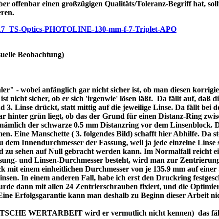
ber offenbar einen großzügigen Qualitäts/Toleranz-Begriff hat, soll
eren.
/p7717_TS-Optics-PHOTOLINE-130-mm-f-7-Triplet-APO
uelle Beobachtung)
r" - wobei anfänglich gar nicht sicher ist, ob man diesen korrigi
nicht sicher, ob er sich 'irgenwie' lösen läßt. Da fällt auf, daß di
3. Linse drückt, statt mittig auf die jeweilige Linse. Da fällt bei
bar hinter grün liegt, ob das der Grund für einen Distanz-Ring zw
re nämlich der schwarze 0.5 mm Distanzring vor dem Linsenblock. 
n. Eine Manschette ( 3. folgendes Bild) schafft hier Abhilfe. Da ste
dem Innendurchmesser der Fassung, weil ja jede einzelne Linse se
d zu sehen auf Null gebracht werden kann. Im Normalfall reicht 
assung- und Linsen-Durchmesser besteht, wird man zur Zentrierung
 mit einem einheitlichen Durchmesser von je 135.9 mm auf einer 
 Linsen. In einem anderen Fall, habe ich erst den Druckring festges
de dann mit allen 24 Zentrierschrauben fixiert, und die Optimier
 Eine Erfolgsgarantie kann man deshalb zu Beginn dieser Arbeit ni
DEUTSCHE WERTARBEIT wird er vermutlich nicht kennen) das fällt