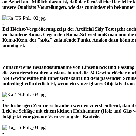
an Arbeit an. Mißlich daran ist, daß der fernöstliche Herstelle
unsere Qualitäts-Vorstellungen, wie das zumindest ein bekann
-
Bei Höchst-Vergrößerung zeigt der Artificial Skly Test (geht au
vorhandene Koma. Gegen den Koma-Schweif muß man nun die mitt
Koma-Kern, der "spitz" zulaufende Punkt. Analog dazu könnte m
unnötig ist.
Zunächst eine Bestandsaufnahme von Linsenblock und Fassung u
die Zentrierschrauben austauscht und die 24 Gewindelöcher nach
M4 Gewindestifte mit Innensechskant und dem passenden Schlüsse
unbedingt erforderlich ist, wenn ein vorzeigbares Objektiv 
-
Die bisherigen Zentrierschrauben werden zuerst entfernt, damit 
Leichte Schläge mit einem kleinen Holzhammer (Holz und Glas ver
folgt jetzt eine genaue Vermessung der Bauteile.
-