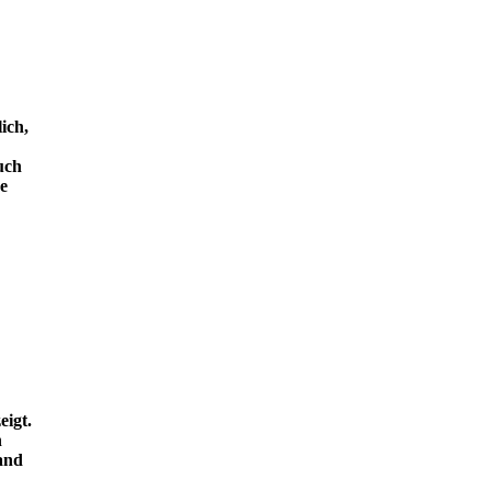
ich,
uch
e
eigt.
n
and