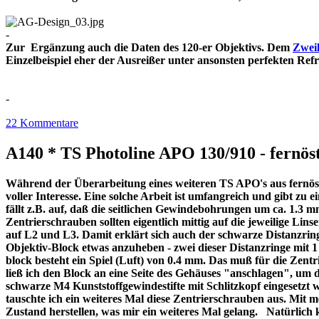
-
Zur Ergänzung auch die Daten des 120-er Objektivs. Dem
Zweil
Einzelbeispiel eher der Ausreißer unter ansonsten perfekt
-
22 Kommentare
A140 * TS Photoline APO 130/910 - fernöst
Während der Überarbeitung eines weiteren TS APO's aus fernöstl
voller Interesse. Eine solche Arbeit ist umfangreich und gibt z
fällt z.B. auf, daß die seitlichen Gewindebohrungen um ca. 1.3 m
Zentrierschrauben sollten eigentlich mittig auf die jeweilige Lins
auf L2 und L3. Damit erklärt sich auch der schwarze Distanzri
Objektiv-Block etwas anzuheben - zwei dieser Distanzringe mit
block besteht ein Spiel (Luft) von 0.4 mm. Das muß für die Zentr
ließ ich den Block an eine Seite des Gehäuses "anschlagen", um 
schwarze M4 Kunststoffgewindestifte mit Schlitzkopf eingesetzt 
tauschte ich ein weiteres Mal diese Zentrierschrauben aus. Mit 
Zustand herstellen, was mir ein weiteres Mal gelang. Natürlich 