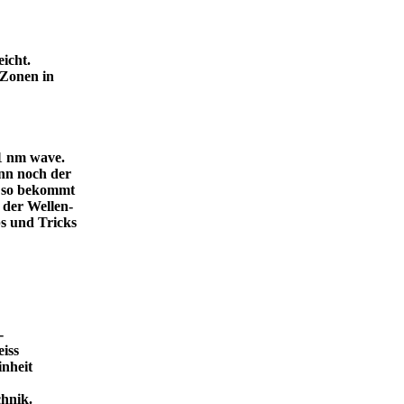
icht.
 Zonen in
.1 nm wave.
dann noch der
, so bekommt
 der Wellen-
s und Tricks
-
eiss
inheit
ende Technik.