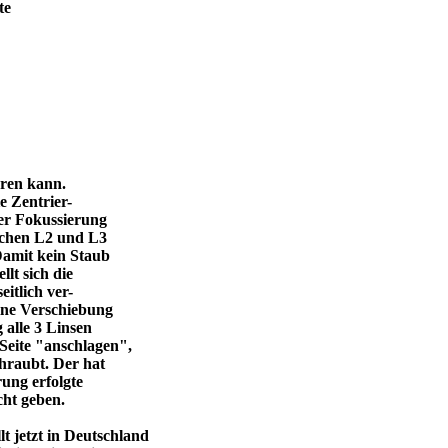
te
eren kann.
e Zentrier-
 der Fokussierung
ischen L2 und L3
Damit kein Staub
llt sich die
itlich ver-
eine Verschiebung
 alle 3 Linsen
Seite "anschlagen",
chraubt. Der hat
ung erfolgte
cht geben.
 jetzt in Deutschland