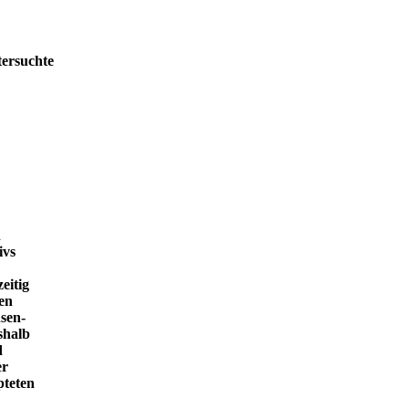
tersuchte
h
ivs
eitig
en
sen-
shalb
d
er
pteten