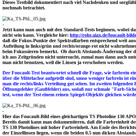
Dieses Testbild dokumentiert nach viel Nachdenken und sorgfält
nochmals betrachtet.
-
Jetzt kann man auch mit den Standard-Tests beginnen, wobei das
nicht sein kann. Vergleiche hier:
http://rohr.aiax.de/foucault-bild
daß die Fokus-Punkte der Spektralfarben entsprechend weit aus
Aufteilung in links/grün und rechts/orange-rot nicht wahrnehme
beim Fokussieren bemerkt. Ob durch Abstands-Änderung der drei
ich aus Zeitgründen nicht untersucht, zumal man dann auch unte
man nicht benutzen, weil die Linsen ja verschoben werden.
Der Foucault-Test beantwortet schnell die Frage, wie farbrein ein
über die Mittelachse aufgeteilt sind, umso weniger farbrein ist e
man die rechts/links Verteilung gut sehen. Im zweiten folgenden 
Öffnungsfehler (Gaußfehler) aus, sodaß nur schmale "Farb-Siche
test, wenn der Test einem reinen Spiegel-Objektiv gleichen würd
-
Hier das Foucault-Bild eines gleichartigen TS Photoline 130 APO, 
Bereits damit kann man dokumentieren, daß die Farbreinheit des 
TS 130 Photolines mit hoher Farbreinheit. Am Ende des Bericht
der Einzellinsen liegen, wenn die beiden 0.5 mm dicken A