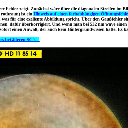
rer Fehler zeigt. Zunächst wäre über die diagonalen Streifen im Bil
 rotbraun) ist ein
Hinweis auf einen farbabhängigen Öffnungsfehle
 was für eine exellente Abbildung spricht. Über den Gaußfehler s
ünen dafür überkorrigiert. Und wenn man bei 532 nm wave einen
sofort einen Anwalt, der auch kein Hintergrundwissen hatte. Es k
ers bei älteren SC's