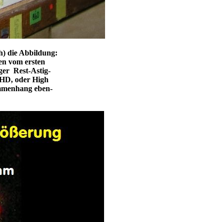
h) die Abbildung:
en vom ersten
iger Rest-Astig-
 HD, oder High
sammenhang eben-