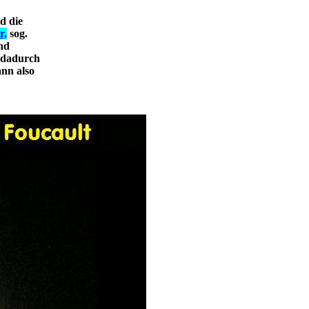
d die
r,
sog.
ind
 dadurch
ann also