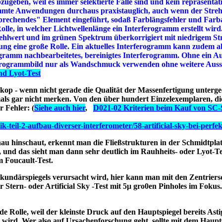
abzugeben, weil es immer selektierte Fälle sind und kein repräsentat
mmte Anwendungen durchaus praxistauglich, auch wenn der Streh
htbrechendes" Element eingeführt, sodaß Farblängsfehler und Far
olle, in welcher Lichtwellenlänge ein Interferogramm erstellt wir
ehlwert und im grünen Spektrum überkorrigiert mit niedrigem St
dung eine große Rolle. Ein aktuelles Interferogramm kann zudem al
ogramm nachbearbeitetes, bereinigtes Interferogramm. Ohne ein A
ferogrammbild nur als Wandschmuck verwenden ohne weitere Auss
nd Lyot-Test
eskop - wenn nicht gerade die Qualität der Massenfertigung
unterge
als gar nicht merken. Von den über hundert Einzelexemplaren, die
 Fehler: (
Siehe auch hier
,
D021-02 Kriterien beim Kauf von SC
k-teil-2-aufbau-diverser-interferometer/58-artificial-sky-bei-perfe
u hinschaut, erkennt man die Fließstrukturen in der Schmidtplatt
 und das sieht man dann sehr deutlich im Rauhheits- oder Lyot-Tes
m Foucault-Test.
Sekundärspiegels verursacht wird, hier kann man mit den Zentrier
er Stern- oder Artificial Sky -Test mit 5µ gro0en Pinholes im Foku
nde Rolle, weil der kleinste Druck auf den Hauptspiegel bereits As
 wird. Wer also auf Ursachenforschung geht, sollte mit dem Haupt