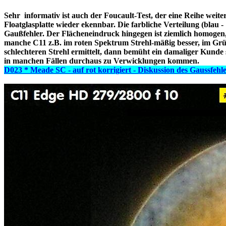
Sehr informativ ist auch der Foucault-Test, der eine Reihe weite
Floatglasplatte wieder ekennbar. Die farbliche Verteilung (blau -
Gaußfehler. Der Flächeneindruck hingegen ist ziemlich homogen,
manche C11 z.B. im roten Spektrum Strehl-mäßig besser, im Gr
schlechteren Strehl ermittelt, dann bemüht ein damaliger Kunde 
in manchen Fällen durchaus zu Verwicklungen kommen.
D023 * Meade SC - auf rot korrigiert - Diskussion des Gaussfehl