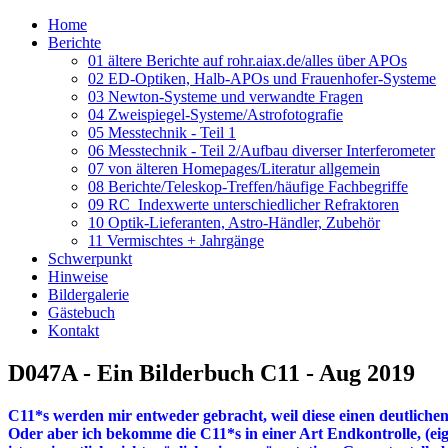
Home
Berichte
01 ältere Berichte auf rohr.aiax.de/alles über APOs
02 ED-Optiken, Halb-APOs und Frauenhofer-Systeme
03 Newton-Systeme und verwandte Fragen
04 Zweispiegel-Systeme/Astrofotografie
05 Messtechnik - Teil 1
06 Messtechnik - Teil 2/Aufbau diverser Interferometer
07 von älteren Homepages/Literatur allgemein
08 Berichte/Teleskop-Treffen/häufige Fachbegriffe
09 RC_Indexwerte unterschiedlicher Refraktoren
10 Optik-Lieferanten, Astro-Händler, Zubehör
11 Vermischtes + Jahrgänge
Schwerpunkt
Hinweise
Bildergalerie
Gästebuch
Kontakt
D047A - Ein Bilderbuch C11 - Aug 2019
C11*s werden mir entweder gebracht, weil diese einen deutliche
Oder aber ich bekomme die C11*s in einer Art Endkontrolle, (ei