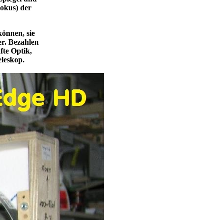
okus) der
können, sie
er. Bezahlen
fte Optik,
pitzen-Teleskop.