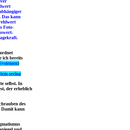
iver
lwert
babhängiger
d. Das kann
rehlwert
s Foto-
uswert-
agekraft.
ordnet
 ich bereits
-Systemen
)
ktem-seeing
e selbst. In
t, der erheblich
schrauben des
s. Damit kann
tigmatismus
spiegel und