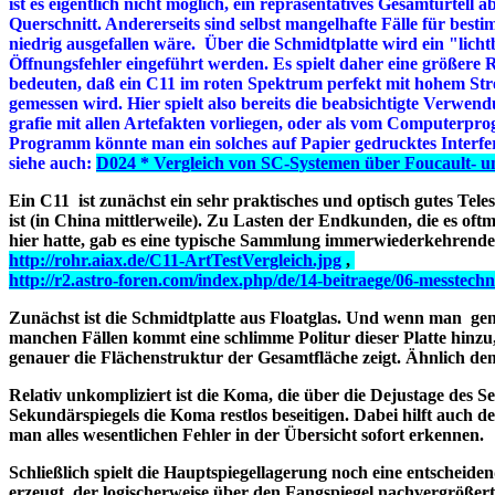
ist es eigentlich nicht möglich, ein repräsentatives Gesamturtell 
Querschnitt. Andererseits sind selbst mangelhafte Fälle
für besti
niedrig ausgefallen wäre. Über die Schmidtplatte wird ein "lic
Öffnungsfehler eingeführt werden. Es spielt daher eine größere R
bedeuten, daß ein C11 im roten Spektrum perfekt mit hohem Str
gemessen wird. Hier spielt also bereits die beabsichtigte Verwen
grafie mit allen Artefakten vorliegen, oder als vom Computerpr
Programm könnte man ein solches auf Papier gedrucktes Inter
siehe auch:
D024 * Vergleich von SC-Systemen über Foucault- u
Ein C11 ist zunächst ein sehr praktisches und optisch gutes Tel
ist
(in China mittlerweile)
. Zu Lasten der Endkunden, die es oftm
hier hatte, gab
es eine typische Sammlung immerwiederkehrender
http://rohr.aiax.de/C11-ArtTestVergleich.jpg
,
http://r2.astro-foren.com/index.php/de/14-beitraege/06-messtechni
Zunächst ist die Schmidtplatte aus Floatglas. Und wenn man gena
manchen Fällen kommt eine schlimme Politur dieser Platte hinzu,
genauer die Flächenstruktur der Gesamtfläche zeigt. Ähnlich de
Relativ unkompliziert ist die Koma, die über die Dejustage des 
Sekundärspiegels die Koma restlos beseitigen. Dabei hilft auch d
man alles wesentlichen Fehler in der Übersicht sofort erkennen.
Schließlich spielt die Hauptspiegellagerung noch eine entscheide
erzeugt, der logischerweise über den Fangspiegel nachvergrößert