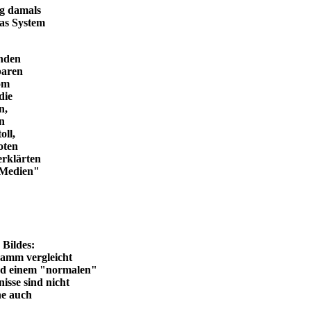
ng damals
das System
enden
baren
vom
die
n,
in
oll,
oten
erklärten
n Medien"
en Bildes:
ramm vergleicht
und einem "normalen"
isse sind nicht
he auch