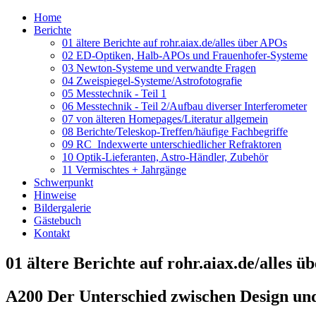
Home
Berichte
01 ältere Berichte auf rohr.aiax.de/alles über APOs
02 ED-Optiken, Halb-APOs und Frauenhofer-Systeme
03 Newton-Systeme und verwandte Fragen
04 Zweispiegel-Systeme/Astrofotografie
05 Messtechnik - Teil 1
06 Messtechnik - Teil 2/Aufbau diverser Interferometer
07 von älteren Homepages/Literatur allgemein
08 Berichte/Teleskop-Treffen/häufige Fachbegriffe
09 RC_Indexwerte unterschiedlicher Refraktoren
10 Optik-Lieferanten, Astro-Händler, Zubehör
11 Vermischtes + Jahrgänge
Schwerpunkt
Hinweise
Bildergalerie
Gästebuch
Kontakt
01 ältere Berichte auf rohr.aiax.de/alles 
A200 Der Unterschied zwischen Design und