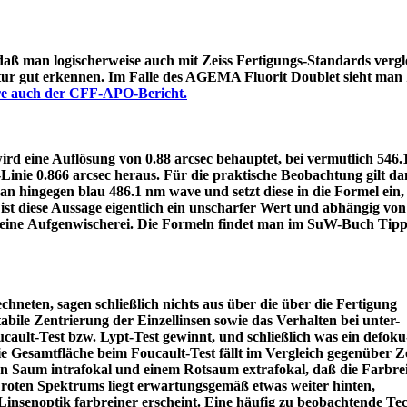
 daß man logischerweise auch mit Zeiss Fertigungs-Standards vergle
itur gut erkennen. Im Falle des AGEMA Fluorit Doublet sieht man
äre auch der CFF-APO-Bericht.
d eine Auflösung von 0.88 arcsec behauptet, bei vermutlich 546
e-Linie 0.866 arcsec heraus. Für die praktische Beobachtung gilt 
an hingegen blau 486.1 nm wave und setzt diese in die Formel ein
ist diese Aussage eigentlich ein unscharfer Wert und abhängig von
 eine Aufgenwischerei. Die Formeln findet man im SuW-Buch Tipp
chneten, sagen schließlich nichts aus über die über die Fertigung
tabile Zentrierung der Einzellinsen sowie das Verhalten bei unter-
ault-Test bzw. Lypt-Test gewinnt, und schließlich was ein defoku
die Gesamtfläche beim Foucault-Test fällt im Vergleich gegenüber Z
rün Saum intrafokal und einem Rotsaum extrafokal, daß die Farbre
s roten Spektrums liegt erwartungsgemäß etwas weiter hinten,
eine Linsenoptik farbreiner erscheint. Eine häufig zu beobacht