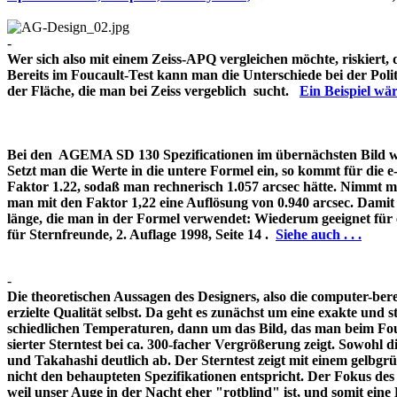
-
Wer sich also mit einem Zeiss-APQ vergleichen möchte, riskiert,
Bereits im Foucault-Test kann man die Unterschiede bei der Pol
der Fläche, die man bei Zeiss vergeblich sucht.
Ein Beispiel w
Bei den AGEMA SD 130 Spezificationen im übernächsten Bild wir
Setzt man die Werte in die untere Formel ein, so kommt für die 
Faktor 1.22, sodaß man rechnerisch 1.057 arcsec hätte. Nimmt m
man mit den Faktor 1,22 eine Auflösung von 0.940 arcsec. Damit 
länge, die man in der Formel verwendet: Wiederum geeignet für
für Sternfreunde, 2. Auflage 1998, Seite 14 .
Siehe auch . . .
-
Die theoretischen Aussagen des Designers, also die computer-bere
erzielte Qualität selbst. Da geht es zunächst um eine exakte und s
schiedlichen Temperaturen, dann um das Bild, das man beim Fouc
sierter Sterntest bei ca. 300-facher Vergrößerung zeigt. Sowohl 
und Takahashi deutlich ab. Der Sterntest zeigt mit einem gelbg
nicht den behaupteten Spezifikationen entspricht. Der Fokus de
weil unser Auge in der Nacht eher "rotblind" ist, und somit 