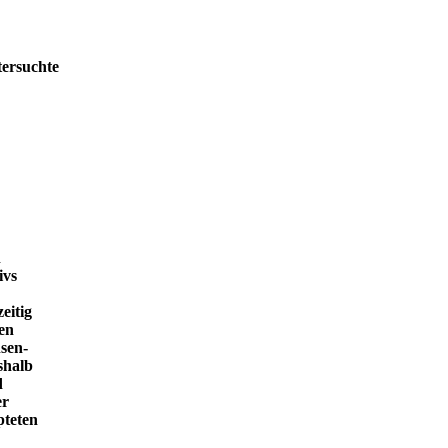
tersuchte
h
ivs
eitig
en
sen-
shalb
d
er
pteten