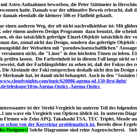
ld mit Astro-Aufnahmen beworben, die Peter Stättmeier in Herschi
ewonnen hatte. Damals war der ultimative Beweis erbracht, daß 
amals ebenfalls die kleinere 500-er Flatfield gekauft.
 einen anderen Weg, der oft nicht nachvollziehbar ist: Mit glüh
X oder einem anderen Design Programm dazu benutzt, die schein
en, ob das tatsächlich gefertigte Einzel-Objektiv tatsächlich der 
man das, zumal nicht das Design, sondern das gefertigte Objektiv 
ungsbild der Webseiten mit "pseudowissenschaftlichen" Aussage
r versäumen nicht, die "Linse" in den höchsten Tönen zu loben. E
 prüfen lassen. Die Farbreinheit ist in diesem Fall lange nicht so t
t beweist, daß der Farblängsfehler zu sehen ist, daß der Fokus des r
. Die Abstände der Foki entsprechen deshalb nicht den im Design 
he Merkmale hat, ist damit nicht behauptet. Auch in den "Soziale
//www.cloudynights.com/topic/620086-agema-sd-150-first-light/
p.de/teleskope/10/m,Agema-Optics ,Agema-Optics
 interessanter ist der Strehl-Vergleich im unteren Teil des folgend
1 nm wave ein Vergleich von Opticen üblich ist. In unterem Diag
erten Firmen wie Zeiss APQ, Takahashi TSA, TEC Triplet, Meade 
as schon von der Korrektur problematisch ist.
Bereits diese Ergebn
es Designers!
Solche Diagramme sind reine Augenwischerei. Sie
s A040;