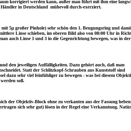
r kaum korrigiert werden kann, außer man führt mit ihm eine langw
ter Händler in Deutschland mühevoll durch-exerziert.
ch mit 5µ großer Pinhole) sehr schön den 1. Beugungsring und dami
lere Linse schieben, im oberen Bild also von 08:00 Uhr in Rich
an auch Linse 1 und 3 in die Gegenrichtung bewegen, was in der
nd den jeweiligen Auffälligkeiten. Dazu gehört auch, daß man
schneidet. Statt der Schlitzkopf-Schrauben aus Kunststoff sind
l dazu sehr viel feinfühliger zu bewegen - was bei diesem Objekt
draus werden soll.
sich der Objektiv-Block ohne zu verkanten aus der Fassung heben 
tragen sich sehr gut) lösen in der Regel eine Verkanntung. Natür