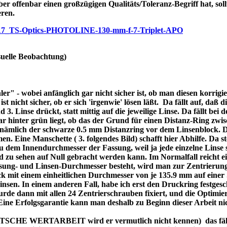
ber offenbar einen großzügigen Qualitäts/Toleranz-Begriff hat, soll
eren.
/p7717_TS-Optics-PHOTOLINE-130-mm-f-7-Triplet-APO
uelle Beobachtung)
r" - wobei anfänglich gar nicht sicher ist, ob man diesen korrigi
nicht sicher, ob er sich 'irgenwie' lösen läßt. Da fällt auf, daß di
3. Linse drückt, statt mittig auf die jeweilige Linse. Da fällt bei
bar hinter grün liegt, ob das der Grund für einen Distanz-Ring zw
re nämlich der schwarze 0.5 mm Distanzring vor dem Linsenblock. 
n. Eine Manschette ( 3. folgendes Bild) schafft hier Abhilfe. Da ste
dem Innendurchmesser der Fassung, weil ja jede einzelne Linse se
d zu sehen auf Null gebracht werden kann. Im Normalfall reicht 
assung- und Linsen-Durchmesser besteht, wird man zur Zentrierung
 mit einem einheitlichen Durchmesser von je 135.9 mm auf einer 
 Linsen. In einem anderen Fall, habe ich erst den Druckring festges
de dann mit allen 24 Zentrierschrauben fixiert, und die Optimier
 Eine Erfolgsgarantie kann man deshalb zu Beginn dieser Arbeit ni
DEUTSCHE WERTARBEIT wird er vermutlich nicht kennen) das fällt