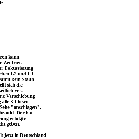
te
eren kann.
e Zentrier-
 der Fokussierung
ischen L2 und L3
Damit kein Staub
llt sich die
itlich ver-
eine Verschiebung
 alle 3 Linsen
Seite "anschlagen",
chraubt. Der hat
ung erfolgte
cht geben.
 jetzt in Deutschland