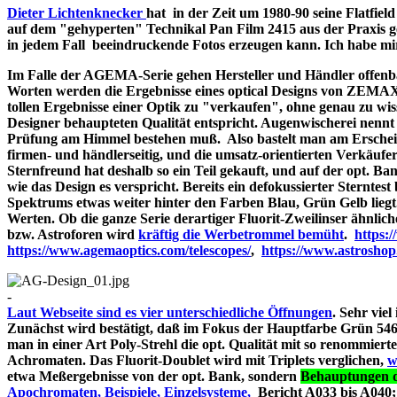
Dieter Lichtenknecker
hat in der Zeit um 1980-90 seine Flatfie
auf dem "gehyperten" Technikal Pan Film 2415 aus der Praxis g
in jedem Fall beeindruckende Fotos erzeugen kann. Ich habe mir d
Im Falle der AGEMA-Serie gehen Hersteller und Händler offenbar
Worten werden die Ergebnisse eines optical Designs von ZEMA
tollen Ergebnisse einer Optik zu "verkaufen", ohne genau zu wiss
Designer behaupteten Qualität entspricht. Augenwischerei nennt 
Prüfung am Himmel bestehen muß. Also bastelt man am Erschein
firmen- und händlerseitig, und die umsatz-orientierten Verkäufe
Sternfreund hat deshalb so ein Teil gekauft, und auf der opt. Bank
wie das Design es verspricht. Bereits ein defokussierter Sterntes
Spektrums etwas weiter hinter den Farben Blau, Grün Gelb liegt
Werten. Ob die ganze Serie derartiger Fluorit-Zweilinser ähnlic
bzw. Astroforen wird
kräftig die Werbetrommel bemüht
.
https:
https://www.agemaoptics.com/telescopes/
,
https://www.astrosho
-
Laut Webseite sind es vier unterschiedliche Öffnungen
. Sehr viel
Zunächst wird bestätigt, daß im Fokus der Hauptfarbe Grün 546.
man in einer Art Poly-Strehl die opt. Qualität mit so renommi
Achromaten. Das Fluorit-Doublet wird mit Triplets verglichen,
w
etwa Meßergebnisse von der opt. Bank, sondern
Behauptungen d
Apochromaten, Beispiele, Einzelsysteme,
Bericht A033 bi