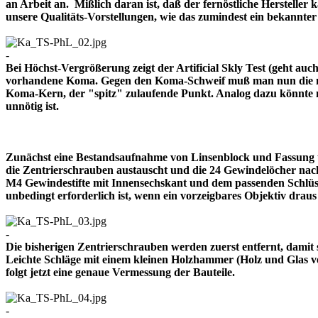
an Arbeit an. Mißlich daran ist, daß der fernöstliche Herstelle
unsere Qualitäts-Vorstellungen, wie das zumindest ein bekann
-
Bei Höchst-Vergrößerung zeigt der Artificial Skly Test (geht au
vorhandene Koma. Gegen den Koma-Schweif muß man nun die mitt
Koma-Kern, der "spitz" zulaufende Punkt. Analog dazu könnte m
unnötig ist.
Zunächst eine Bestandsaufnahme von Linsenblock und Fassung u
die Zentrierschrauben austauscht und die 24 Gewindelöcher nach
M4 Gewindestifte mit Innensechskant und dem passenden Schlüsse
unbedingt erforderlich ist, wenn ein vorzeigbares Objektiv 
-
Die bisherigen Zentrierschrauben werden zuerst entfernt, damit 
Leichte Schläge mit einem kleinen Holzhammer (Holz und Glas ver
folgt jetzt eine genaue Vermessung der Bauteile.
-