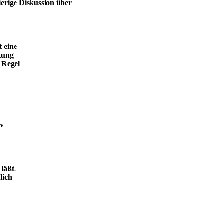
ierige Diskussion über
t eine
tung
 Regel
iv
läßt.
lich