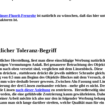
inser-Fluorit-Fernrohr
ist natürlich zu wünschen, daß das hier un
en Refraktoren ist.
licher Toleranz-Begriff
icher Herstellung, liest man diese einschlägige Werbung natürlic
u einigen Vermutungen Anlaß. Bei genauerer Betrachtung des Objekt
m nach oben versetzt sind, verglichen mit dem Linsenblock. Diese
en drücken , stattdessen drückt die jeweils mittlere Schraube gleichz
ng von 0.5 mm am Beginn des Objektiv-Blockes mit dem Versuch, d
 1 mm wäre deshalb besser gewesen. Zwischen Alu-Fassung und Lin
ierung der drei Linsen zueinander reichen - mehr gibt es nicht. De
die Linsen
nach dieser Anleitung
zu zentrieren. Herstellerseitig sin
worden, die eine gefühlvolle Zentrierung kaum gewährleisten. Dah
meiner Arbeit möchte ich also nur den in folgender Werbung behau
kann man sich lange darüber streiten, welche Qualität man für ein