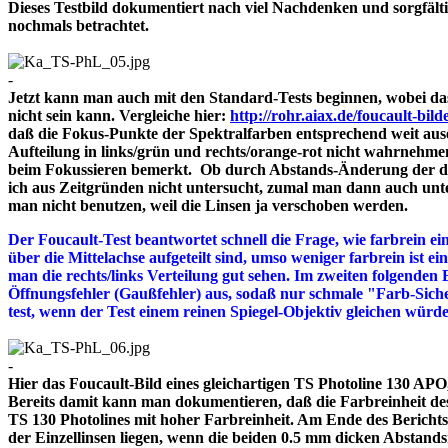
Dieses Testbild dokumentiert nach viel Nachdenken und sorgfält
nochmals betrachtet.
-
Jetzt kann man auch mit den Standard-Tests beginnen, wobei das
nicht sein kann. Vergleiche hier:
http://rohr.aiax.de/foucault-bild
daß die Fokus-Punkte der Spektralfarben entsprechend weit aus
Aufteilung in links/grün und rechts/orange-rot nicht wahrnehme
beim Fokussieren bemerkt. Ob durch Abstands-Änderung der drei
ich aus Zeitgründen nicht untersucht, zumal man dann auch unte
man nicht benutzen, weil die Linsen ja verschoben werden.
Der Foucault-Test beantwortet schnell die Frage, wie farbrein ein
über die Mittelachse aufgeteilt sind, umso weniger farbrein ist e
man die rechts/links Verteilung gut sehen. Im zweiten folgenden 
Öffnungsfehler (Gaußfehler) aus, sodaß nur schmale "Farb-Siche
test, wenn der Test einem reinen Spiegel-Objektiv gleichen würd
-
Hier das Foucault-Bild eines gleichartigen TS Photoline 130 APO, 
Bereits damit kann man dokumentieren, daß die Farbreinheit des 
TS 130 Photolines mit hoher Farbreinheit. Am Ende des Bericht
der Einzellinsen liegen, wenn die beiden 0.5 mm dicken A