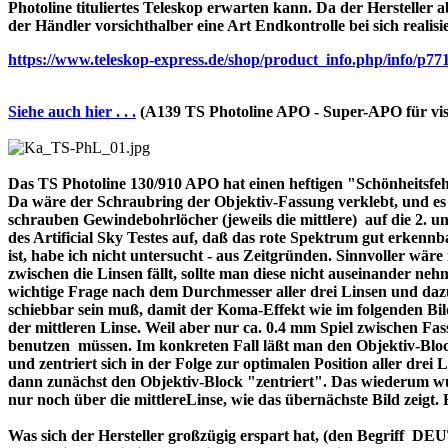
Photoline tituliertes Teleskop erwarten kann. Da der Hersteller a
der Händler vorsichthalber eine Art Endkontrolle bei sich realisi
https://www.teleskop-express.de/shop/product_info.php/info
Siehe auch hier . . .
(A139 TS Photoline APO - Super-APO für vis
Das TS Photoline 130/910 APO hat einen heftigen "Schönheitsfehle
Da wäre der Schraubring der Objektiv-Fassung verklebt, und es ist 
schrauben Gewindebohrlöcher (jeweils die mittlere) auf die 2. und 
des Artificial Sky Testes auf, daß das rote Spektrum gut erkenn
ist, habe ich nicht untersucht - aus Zeitgründen. Sinnvoller wä
zwischen die Linsen fällt, sollte man diese nicht auseinander nehme
wichtige Frage nach dem Durchmesser aller drei Linsen und dazu 
schiebbar sein muß, damit der Koma-Effekt wie im folgenden Bil
der mittleren Linse. Weil aber nur ca. 0.4 mm Spiel zwischen F
benutzen müssen. Im konkreten Fall läßt man den Objektiv-Block
und zentriert sich in der Folge zur optimalen Position aller drei
dann zunächst den Objektiv-Block "zentriert". Das wiederum wur
nur noch über die mittlereLinse, wie das übernächste Bild zeigt.
Was sich der Hersteller großzügig erspart hat, (den Begriff 