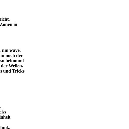
icht.
 Zonen in
.1 nm wave.
dann noch der
, so bekommt
 der Wellen-
s und Tricks
-
eiss
inheit
ende Technik.