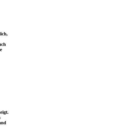
ich,
uch
e
eigt.
n
and