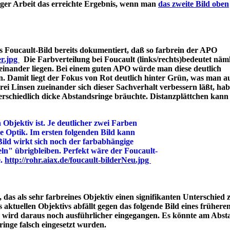
iger Arbeit das erreichte Ergebnis, wenn man
das zweite Bild oben
 Foucault-Bild bereits dokumentiert, daß so farbrein der APO
er.jpg
Die Farbverteilung bei Foucault (links/rechts)bedeutet näml
einander liegen. Bei einem guten APO würde man diese deutlich
n. Damit liegt der Fokus von Rot deutlich hinter Grün, was man a
 Linsen zueinander sich dieser Sachverhalt verbessern läßt, hab
rschiedlich dicke Abstandsringe bräuchte. Distanzplättchen kann
 Objektiv ist. Je deutlicher zwei Farben
ine Optik. Im ersten folgenden Bild kann
Bild wirkt sich noch der farbabhängige
ln" übrigbleiben. Perfekt wäre der Foucault-
e.
http://rohr.aiax.de/foucault-bilderNeu.jpg
das als sehr farbreines Objektiv einen signifikanten Unterschied z
aktuellen Objektivs abfällt gegen das folgende Bild eines frühere
s wird daraus noch ausführlicher eingegangen. Es könnte am Abst
bstandsringe falsch eingesetzt wurden.