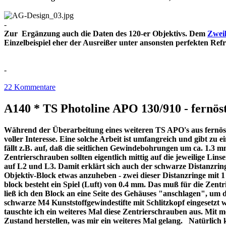
-
Zur Ergänzung auch die Daten des 120-er Objektivs. Dem
Zweil
Einzelbeispiel eher der Ausreißer unter ansonsten perfekt
-
22 Kommentare
A140 * TS Photoline APO 130/910 - fernöst
Während der Überarbeitung eines weiteren TS APO's aus fernöstl
voller Interesse. Eine solche Arbeit ist umfangreich und gibt z
fällt z.B. auf, daß die seitlichen Gewindebohrungen um ca. 1.3 m
Zentrierschrauben sollten eigentlich mittig auf die jeweilige Lins
auf L2 und L3. Damit erklärt sich auch der schwarze Distanzri
Objektiv-Block etwas anzuheben - zwei dieser Distanzringe mit
block besteht ein Spiel (Luft) von 0.4 mm. Das muß für die Zentr
ließ ich den Block an eine Seite des Gehäuses "anschlagen", um 
schwarze M4 Kunststoffgewindestifte mit Schlitzkopf eingesetzt 
tauschte ich ein weiteres Mal diese Zentrierschrauben aus. Mit 
Zustand herstellen, was mir ein weiteres Mal gelang. Natürlich 