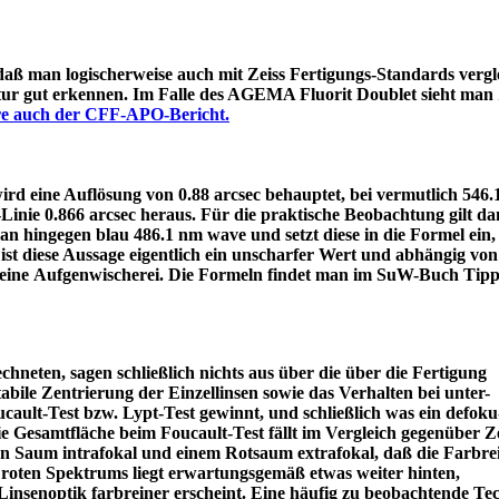
 daß man logischerweise auch mit Zeiss Fertigungs-Standards vergle
itur gut erkennen. Im Falle des AGEMA Fluorit Doublet sieht man
äre auch der CFF-APO-Bericht.
d eine Auflösung von 0.88 arcsec behauptet, bei vermutlich 546
e-Linie 0.866 arcsec heraus. Für die praktische Beobachtung gilt 
an hingegen blau 486.1 nm wave und setzt diese in die Formel ein
ist diese Aussage eigentlich ein unscharfer Wert und abhängig von
 eine Aufgenwischerei. Die Formeln findet man im SuW-Buch Tipp
chneten, sagen schließlich nichts aus über die über die Fertigung
tabile Zentrierung der Einzellinsen sowie das Verhalten bei unter-
ault-Test bzw. Lypt-Test gewinnt, und schließlich was ein defoku
die Gesamtfläche beim Foucault-Test fällt im Vergleich gegenüber Z
rün Saum intrafokal und einem Rotsaum extrafokal, daß die Farbre
s roten Spektrums liegt erwartungsgemäß etwas weiter hinten,
eine Linsenoptik farbreiner erscheint. Eine häufig zu beobacht