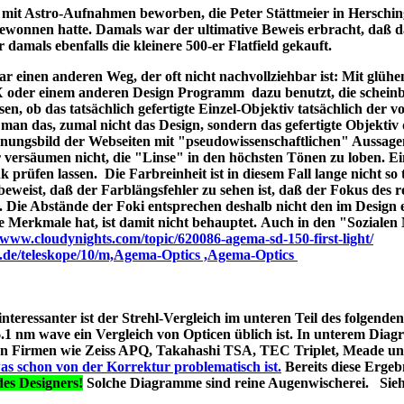
ld mit Astro-Aufnahmen beworben, die Peter Stättmeier in Herschi
ewonnen hatte. Damals war der ultimative Beweis erbracht, daß 
amals ebenfalls die kleinere 500-er Flatfield gekauft.
 einen anderen Weg, der oft nicht nachvollziehbar ist: Mit glüh
X oder einem anderen Design Programm dazu benutzt, die schein
en, ob das tatsächlich gefertigte Einzel-Objektiv tatsächlich der 
man das, zumal nicht das Design, sondern das gefertigte Objektiv 
ungsbild der Webseiten mit "pseudowissenschaftlichen" Aussage
r versäumen nicht, die "Linse" in den höchsten Tönen zu loben. E
 prüfen lassen. Die Farbreinheit ist in diesem Fall lange nicht so t
t beweist, daß der Farblängsfehler zu sehen ist, daß der Fokus des r
. Die Abstände der Foki entsprechen deshalb nicht den im Design 
he Merkmale hat, ist damit nicht behauptet. Auch in den "Soziale
//www.cloudynights.com/topic/620086-agema-sd-150-first-light/
p.de/teleskope/10/m,Agema-Optics ,Agema-Optics
 interessanter ist der Strehl-Vergleich im unteren Teil des folgend
1 nm wave ein Vergleich von Opticen üblich ist. In unterem Diag
erten Firmen wie Zeiss APQ, Takahashi TSA, TEC Triplet, Meade 
as schon von der Korrektur problematisch ist.
Bereits diese Ergebn
es Designers!
Solche Diagramme sind reine Augenwischerei. Sie
s A040;