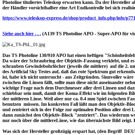
Photoline tituliertes Teleskop erwarten kann. Da der Hersteller a
der Händler vorsichthalber eine Art Endkontrolle bei sich realisi
https://www.teleskop-express.de/shop/product_info.php/info
Siehe auch hier . . .
(A139 TS Photoline APO - Super-APO für vis
Das TS Photoline 130/910 APO hat einen heftigen "Schönheitsfehle
Da wäre der Schraubring der Objektiv-Fassung verklebt, und es ist 
schrauben Gewindebohrlöcher (jeweils die mittlere) auf die 2. und 
des Artificial Sky Testes auf, daß das rote Spektrum gut erkenn
ist, habe ich nicht untersucht - aus Zeitgründen. Sinnvoller wä
zwischen die Linsen fällt, sollte man diese nicht auseinander nehme
wichtige Frage nach dem Durchmesser aller drei Linsen und dazu 
schiebbar sein muß, damit der Koma-Effekt wie im folgenden Bil
der mittleren Linse. Weil aber nur ca. 0.4 mm Spiel zwischen F
benutzen müssen. Im konkreten Fall läßt man den Objektiv-Block
und zentriert sich in der Folge zur optimalen Position aller drei
dann zunächst den Objektiv-Block "zentriert". Das wiederum wur
nur noch über die mittlereLinse, wie das übernächste Bild zeigt.
Was sich der Hersteller großzügig erspart hat, (den Begriff 