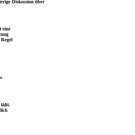
ierige Diskussion über
t eine
tung
 Regel
iv
läßt.
lich