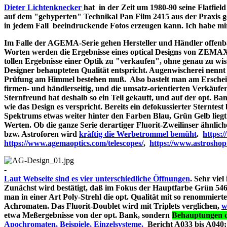
Dieter Lichtenknecker
hat in der Zeit um 1980-90 seine Flatfie
auf dem "gehyperten" Technikal Pan Film 2415 aus der Praxis g
in jedem Fall beeindruckende Fotos erzeugen kann. Ich habe mir d
Im Falle der AGEMA-Serie gehen Hersteller und Händler offenbar
Worten werden die Ergebnisse eines optical Designs von ZEMA
tollen Ergebnisse einer Optik zu "verkaufen", ohne genau zu wiss
Designer behaupteten Qualität entspricht. Augenwischerei nennt 
Prüfung am Himmel bestehen muß. Also bastelt man am Erschein
firmen- und händlerseitig, und die umsatz-orientierten Verkäufe
Sternfreund hat deshalb so ein Teil gekauft, und auf der opt. Bank
wie das Design es verspricht. Bereits ein defokussierter Sterntes
Spektrums etwas weiter hinter den Farben Blau, Grün Gelb liegt
Werten. Ob die ganze Serie derartiger Fluorit-Zweilinser ähnlic
bzw. Astroforen wird
kräftig die Werbetrommel bemüht
.
https:
https://www.agemaoptics.com/telescopes/
,
https://www.astrosho
-
Laut Webseite sind es vier unterschiedliche Öffnungen
. Sehr viel
Zunächst wird bestätigt, daß im Fokus der Hauptfarbe Grün 546.
man in einer Art Poly-Strehl die opt. Qualität mit so renommi
Achromaten. Das Fluorit-Doublet wird mit Triplets verglichen,
w
etwa Meßergebnisse von der opt. Bank, sondern
Behauptungen d
Apochromaten, Beispiele, Einzelsysteme,
Bericht A033 bi