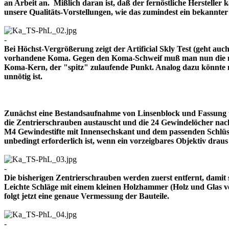
an Arbeit an. Mißlich daran ist, daß der fernöstliche Herstelle
unsere Qualitäts-Vorstellungen, wie das zumindest ein bekann
-
Bei Höchst-Vergrößerung zeigt der Artificial Skly Test (geht au
vorhandene Koma. Gegen den Koma-Schweif muß man nun die mitt
Koma-Kern, der "spitz" zulaufende Punkt. Analog dazu könnte m
unnötig ist.
Zunächst eine Bestandsaufnahme von Linsenblock und Fassung u
die Zentrierschrauben austauscht und die 24 Gewindelöcher nach
M4 Gewindestifte mit Innensechskant und dem passenden Schlüsse
unbedingt erforderlich ist, wenn ein vorzeigbares Objektiv 
-
Die bisherigen Zentrierschrauben werden zuerst entfernt, damit 
Leichte Schläge mit einem kleinen Holzhammer (Holz und Glas ver
folgt jetzt eine genaue Vermessung der Bauteile.
-