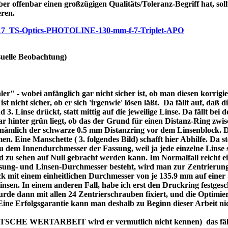
ber offenbar einen großzügigen Qualitäts/Toleranz-Begriff hat, soll
eren.
/p7717_TS-Optics-PHOTOLINE-130-mm-f-7-Triplet-APO
uelle Beobachtung)
r" - wobei anfänglich gar nicht sicher ist, ob man diesen korrigi
nicht sicher, ob er sich 'irgenwie' lösen läßt. Da fällt auf, daß di
3. Linse drückt, statt mittig auf die jeweilige Linse. Da fällt bei
bar hinter grün liegt, ob das der Grund für einen Distanz-Ring zw
re nämlich der schwarze 0.5 mm Distanzring vor dem Linsenblock. 
n. Eine Manschette ( 3. folgendes Bild) schafft hier Abhilfe. Da ste
dem Innendurchmesser der Fassung, weil ja jede einzelne Linse se
d zu sehen auf Null gebracht werden kann. Im Normalfall reicht 
assung- und Linsen-Durchmesser besteht, wird man zur Zentrierung
 mit einem einheitlichen Durchmesser von je 135.9 mm auf einer 
 Linsen. In einem anderen Fall, habe ich erst den Druckring festges
de dann mit allen 24 Zentrierschrauben fixiert, und die Optimier
 Eine Erfolgsgarantie kann man deshalb zu Beginn dieser Arbeit ni
DEUTSCHE WERTARBEIT wird er vermutlich nicht kennen) das fällt