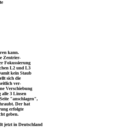
te
eren kann.
e Zentrier-
 der Fokussierung
ischen L2 und L3
Damit kein Staub
llt sich die
itlich ver-
eine Verschiebung
 alle 3 Linsen
Seite "anschlagen",
chraubt. Der hat
ung erfolgte
cht geben.
 jetzt in Deutschland