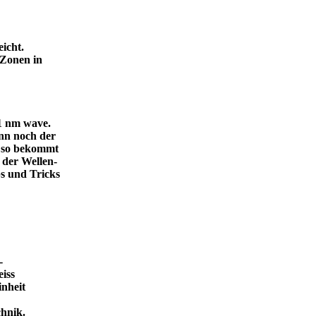
icht.
 Zonen in
.1 nm wave.
dann noch der
, so bekommt
 der Wellen-
s und Tricks
-
eiss
inheit
ende Technik.