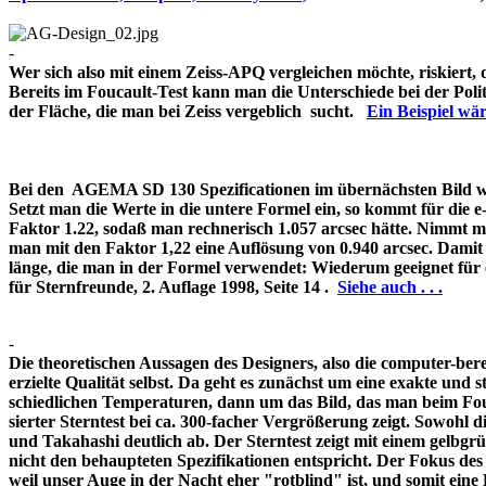
-
Wer sich also mit einem Zeiss-APQ vergleichen möchte, riskiert,
Bereits im Foucault-Test kann man die Unterschiede bei der Pol
der Fläche, die man bei Zeiss vergeblich sucht.
Ein Beispiel w
Bei den AGEMA SD 130 Spezificationen im übernächsten Bild wir
Setzt man die Werte in die untere Formel ein, so kommt für die 
Faktor 1.22, sodaß man rechnerisch 1.057 arcsec hätte. Nimmt m
man mit den Faktor 1,22 eine Auflösung von 0.940 arcsec. Damit 
länge, die man in der Formel verwendet: Wiederum geeignet für
für Sternfreunde, 2. Auflage 1998, Seite 14 .
Siehe auch . . .
-
Die theoretischen Aussagen des Designers, also die computer-bere
erzielte Qualität selbst. Da geht es zunächst um eine exakte und s
schiedlichen Temperaturen, dann um das Bild, das man beim Fouc
sierter Sterntest bei ca. 300-facher Vergrößerung zeigt. Sowohl 
und Takahashi deutlich ab. Der Sterntest zeigt mit einem gelbg
nicht den behaupteten Spezifikationen entspricht. Der Fokus de
weil unser Auge in der Nacht eher "rotblind" ist, und somit 