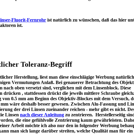
inser-Fluorit-Fernrohr
ist natürlich zu wünschen, daß das hier un
en Refraktoren ist.
licher Toleranz-Begriff
icher Herstellung, liest man diese einschlägige Werbung natürlic
u einigen Vermutungen Anlaß. Bei genauerer Betrachtung des Objekt
m nach oben versetzt sind, verglichen mit dem Linsenblock. Diese
en drücken , stattdessen drückt die jeweils mittlere Schraube gleichz
ng von 0.5 mm am Beginn des Objektiv-Blockes mit dem Versuch, d
 1 mm wäre deshalb besser gewesen. Zwischen Alu-Fassung und Lin
ierung der drei Linsen zueinander reichen - mehr gibt es nicht. De
die Linsen
nach dieser Anleitung
zu zentrieren. Herstellerseitig sin
worden, die eine gefühlvolle Zentrierung kaum gewährleisten. Dah
meiner Arbeit möchte ich also nur den in folgender Werbung behau
kann man sich lange darüber streiten, welche Qualität man für ein