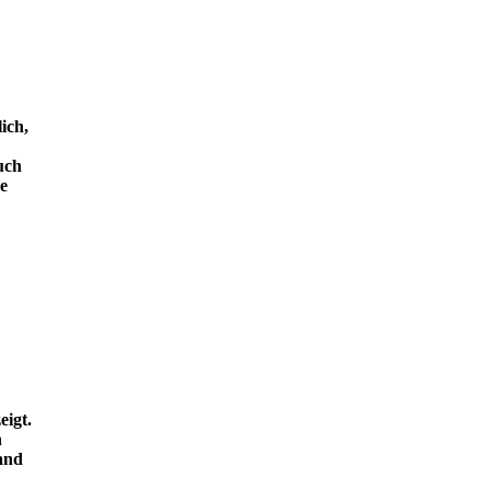
ich,
uch
e
eigt.
n
and