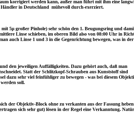
r kaum korrigiert werden kann, außer man führt mit ihm eine langw
ter Händler in Deutschland mühevoll durch-exerziert.
ch mit 5µ großer Pinhole) sehr schön den 1. Beugungsring und dami
lere Linse schieben, im oberen Bild also von 08:00 Uhr in Rich
an auch Linse 1 und 3 in die Gegenrichtung bewegen, was in der
nd den jeweiligen Auffälligkeiten. Dazu gehört auch, daß man
schneidet. Statt der Schlitzkopf-Schrauben aus Kunststoff sind
l dazu sehr viel feinfühliger zu bewegen - was bei diesem Objekt
draus werden soll.
sich der Objektiv-Block ohne zu verkanten aus der Fassung heben 
tragen sich sehr gut) lösen in der Regel eine Verkanntung. Natür