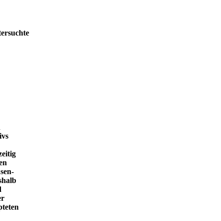
tersuchte
h
ivs
eitig
en
sen-
shalb
d
er
pteten