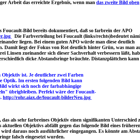
iger Arbeit das erreichte Ergebnis, wenn man
das zweite Bild oben
 Foucault-Bild bereits dokumentiert, daß so farbrein der APO
er.jpg
Die Farbverteilung bei Foucault (links/rechts)bedeutet näml
einander liegen. Bei einem guten APO würde man diese deutlich
n. Damit liegt der Fokus von Rot deutlich hinter Grün, was man a
 Linsen zueinander sich dieser Sachverhalt verbessern läßt, hab
rschiedlich dicke Abstandsringe bräuchte. Distanzplättchen kann
 Objektiv ist. Je deutlicher zwei Farben
ine Optik. Im ersten folgenden Bild kann
Bild wirkt sich noch der farbabhängige
ln" übrigbleiben. Perfekt wäre der Foucault-
e.
http://rohr.aiax.de/foucault-bilderNeu.jpg
das als sehr farbreines Objektiv einen signifikanten Unterschied z
aktuellen Objektivs abfällt gegen das folgende Bild eines frühere
s wird daraus noch ausführlicher eingegangen. Es könnte am Abst
bstandsringe falsch eingesetzt wurden.