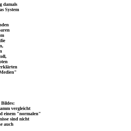
ng damals
das System
enden
baren
vom
die
n,
in
oll,
oten
erklärten
n Medien"
en Bildes:
ramm vergleicht
und einem "normalen"
isse sind nicht
he auch