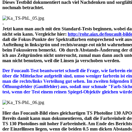
Dieses Testbild dokumentiert nach viel Nachdenken und sorgfält
nochmals betrachtet.
-
Jetzt kann man auch mit den Standard-Tests beginnen, wobei das
nicht sein kann. Vergleiche hier:
http://rohr.aiax.de/foucault-bild
daß die Fokus-Punkte der Spektralfarben entsprechend weit aus
Aufteilung in links/grün und rechts/orange-rot nicht wahrnehme
beim Fokussieren bemerkt. Ob durch Abstands-Änderung der drei
ich aus Zeitgründen nicht untersucht, zumal man dann auch unte
man nicht benutzen, weil die Linsen ja verschoben werden.
Der Foucault-Test beantwortet schnell die Frage, wie farbrein ein
über die Mittelachse aufgeteilt sind, umso weniger farbrein ist e
man die rechts/links Verteilung gut sehen. Im zweiten folgenden 
Öffnungsfehler (Gaußfehler) aus, sodaß nur schmale "Farb-Siche
test, wenn der Test einem reinen Spiegel-Objektiv gleichen würd
-
Hier das Foucault-Bild eines gleichartigen TS Photoline 130 APO, 
Bereits damit kann man dokumentieren, daß die Farbreinheit des 
TS 130 Photolines mit hoher Farbreinheit. Am Ende des Bericht
der Einzellinsen liegen, wenn die beiden 0.5 mm dicken A