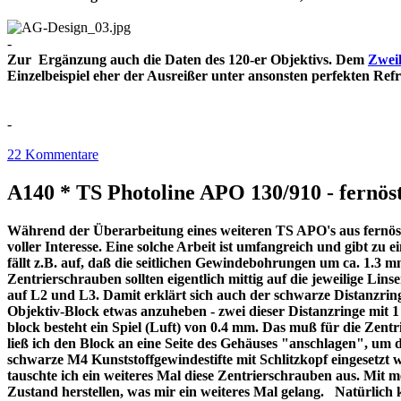
-
Zur Ergänzung auch die Daten des 120-er Objektivs. Dem
Zweil
Einzelbeispiel eher der Ausreißer unter ansonsten perfekt
-
22 Kommentare
A140 * TS Photoline APO 130/910 - fernöst
Während der Überarbeitung eines weiteren TS APO's aus fernöstl
voller Interesse. Eine solche Arbeit ist umfangreich und gibt z
fällt z.B. auf, daß die seitlichen Gewindebohrungen um ca. 1.3 m
Zentrierschrauben sollten eigentlich mittig auf die jeweilige Lins
auf L2 und L3. Damit erklärt sich auch der schwarze Distanzri
Objektiv-Block etwas anzuheben - zwei dieser Distanzringe mit
block besteht ein Spiel (Luft) von 0.4 mm. Das muß für die Zentr
ließ ich den Block an eine Seite des Gehäuses "anschlagen", um 
schwarze M4 Kunststoffgewindestifte mit Schlitzkopf eingesetzt 
tauschte ich ein weiteres Mal diese Zentrierschrauben aus. Mit 
Zustand herstellen, was mir ein weiteres Mal gelang. Natürlich 