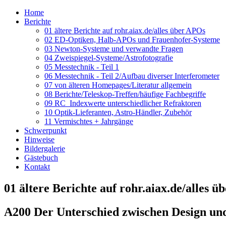
Home
Berichte
01 ältere Berichte auf rohr.aiax.de/alles über APOs
02 ED-Optiken, Halb-APOs und Frauenhofer-Systeme
03 Newton-Systeme und verwandte Fragen
04 Zweispiegel-Systeme/Astrofotografie
05 Messtechnik - Teil 1
06 Messtechnik - Teil 2/Aufbau diverser Interferometer
07 von älteren Homepages/Literatur allgemein
08 Berichte/Teleskop-Treffen/häufige Fachbegriffe
09 RC_Indexwerte unterschiedlicher Refraktoren
10 Optik-Lieferanten, Astro-Händler, Zubehör
11 Vermischtes + Jahrgänge
Schwerpunkt
Hinweise
Bildergalerie
Gästebuch
Kontakt
01 ältere Berichte auf rohr.aiax.de/alles 
A200 Der Unterschied zwischen Design und