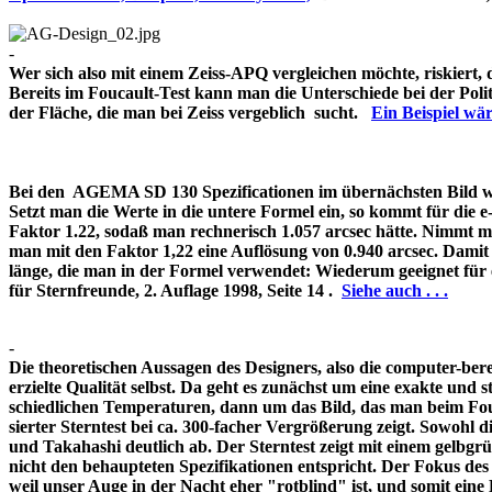
-
Wer sich also mit einem Zeiss-APQ vergleichen möchte, riskiert,
Bereits im Foucault-Test kann man die Unterschiede bei der Pol
der Fläche, die man bei Zeiss vergeblich sucht.
Ein Beispiel w
Bei den AGEMA SD 130 Spezificationen im übernächsten Bild wir
Setzt man die Werte in die untere Formel ein, so kommt für die 
Faktor 1.22, sodaß man rechnerisch 1.057 arcsec hätte. Nimmt m
man mit den Faktor 1,22 eine Auflösung von 0.940 arcsec. Damit 
länge, die man in der Formel verwendet: Wiederum geeignet für
für Sternfreunde, 2. Auflage 1998, Seite 14 .
Siehe auch . . .
-
Die theoretischen Aussagen des Designers, also die computer-bere
erzielte Qualität selbst. Da geht es zunächst um eine exakte und s
schiedlichen Temperaturen, dann um das Bild, das man beim Fouc
sierter Sterntest bei ca. 300-facher Vergrößerung zeigt. Sowohl 
und Takahashi deutlich ab. Der Sterntest zeigt mit einem gelbg
nicht den behaupteten Spezifikationen entspricht. Der Fokus de
weil unser Auge in der Nacht eher "rotblind" ist, und somit 