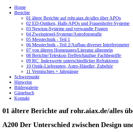
Home
Berichte
01 ältere Berichte auf rohr.aiax.de/alles über APOs
02 ED-Optiken, Halb-APOs und Frauenhofer-Systeme
03 Newton-Systeme und verwandte Fragen
04 Zweispiegel-Systeme/Astrofotografie
05 Messtechnik - Teil 1
06 Messtechnik - Teil 2/Aufbau diverser Interferometer
07 von älteren Homepages/Literatur allgemein
08 Berichte/Teleskop-Treffen/häufige Fachbegriffe
09 RC_Indexwerte unterschiedlicher Refraktoren
10 Optik-Lieferanten, Astro-Händler, Zubehör
11 Vermischtes + Jahrgänge
Schwerpunkt
Hinweise
Bildergalerie
Gästebuch
Kontakt
01 ältere Berichte auf rohr.aiax.de/alles 
A200 Der Unterschied zwischen Design und