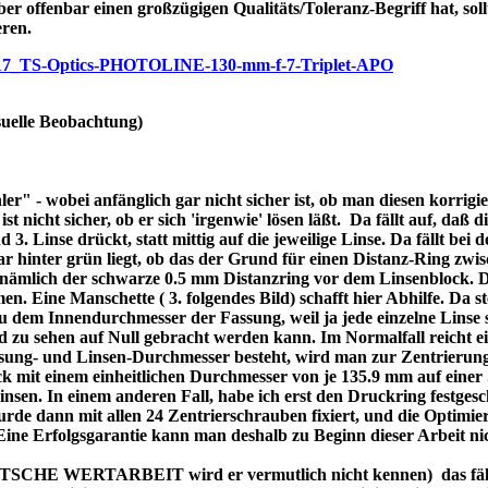
ber offenbar einen großzügigen Qualitäts/Toleranz-Begriff hat, soll
eren.
/p7717_TS-Optics-PHOTOLINE-130-mm-f-7-Triplet-APO
uelle Beobachtung)
r" - wobei anfänglich gar nicht sicher ist, ob man diesen korrigi
nicht sicher, ob er sich 'irgenwie' lösen läßt. Da fällt auf, daß di
3. Linse drückt, statt mittig auf die jeweilige Linse. Da fällt bei
bar hinter grün liegt, ob das der Grund für einen Distanz-Ring zw
re nämlich der schwarze 0.5 mm Distanzring vor dem Linsenblock. 
n. Eine Manschette ( 3. folgendes Bild) schafft hier Abhilfe. Da ste
dem Innendurchmesser der Fassung, weil ja jede einzelne Linse se
d zu sehen auf Null gebracht werden kann. Im Normalfall reicht 
assung- und Linsen-Durchmesser besteht, wird man zur Zentrierung
 mit einem einheitlichen Durchmesser von je 135.9 mm auf einer 
 Linsen. In einem anderen Fall, habe ich erst den Druckring festges
de dann mit allen 24 Zentrierschrauben fixiert, und die Optimier
 Eine Erfolgsgarantie kann man deshalb zu Beginn dieser Arbeit ni
DEUTSCHE WERTARBEIT wird er vermutlich nicht kennen) das fällt