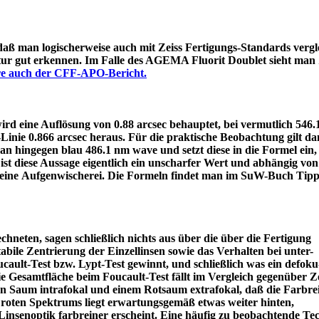
 daß man logischerweise auch mit Zeiss Fertigungs-Standards vergle
itur gut erkennen. Im Falle des AGEMA Fluorit Doublet sieht man
äre auch der CFF-APO-Bericht.
d eine Auflösung von 0.88 arcsec behauptet, bei vermutlich 546
e-Linie 0.866 arcsec heraus. Für die praktische Beobachtung gilt 
an hingegen blau 486.1 nm wave und setzt diese in die Formel ein
ist diese Aussage eigentlich ein unscharfer Wert und abhängig von
 eine Aufgenwischerei. Die Formeln findet man im SuW-Buch Tipp
chneten, sagen schließlich nichts aus über die über die Fertigung
tabile Zentrierung der Einzellinsen sowie das Verhalten bei unter-
ault-Test bzw. Lypt-Test gewinnt, und schließlich was ein defoku
die Gesamtfläche beim Foucault-Test fällt im Vergleich gegenüber Z
rün Saum intrafokal und einem Rotsaum extrafokal, daß die Farbre
s roten Spektrums liegt erwartungsgemäß etwas weiter hinten,
eine Linsenoptik farbreiner erscheint. Eine häufig zu beobacht