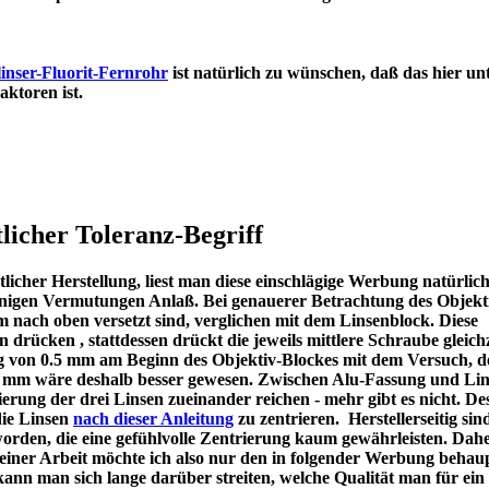
inser-Fluorit-Fernrohr
ist natürlich zu wünschen, daß das hier un
en Refraktoren ist.
licher Toleranz-Begriff
icher Herstellung, liest man diese einschlägige Werbung natürlic
u einigen Vermutungen Anlaß. Bei genauerer Betrachtung des Objekt
m nach oben versetzt sind, verglichen mit dem Linsenblock. Diese
en drücken , stattdessen drückt die jeweils mittlere Schraube gleichz
ng von 0.5 mm am Beginn des Objektiv-Blockes mit dem Versuch, d
 1 mm wäre deshalb besser gewesen. Zwischen Alu-Fassung und Lin
ierung der drei Linsen zueinander reichen - mehr gibt es nicht. De
die Linsen
nach dieser Anleitung
zu zentrieren. Herstellerseitig sin
worden, die eine gefühlvolle Zentrierung kaum gewährleisten. Dah
meiner Arbeit möchte ich also nur den in folgender Werbung behau
kann man sich lange darüber streiten, welche Qualität man für ein