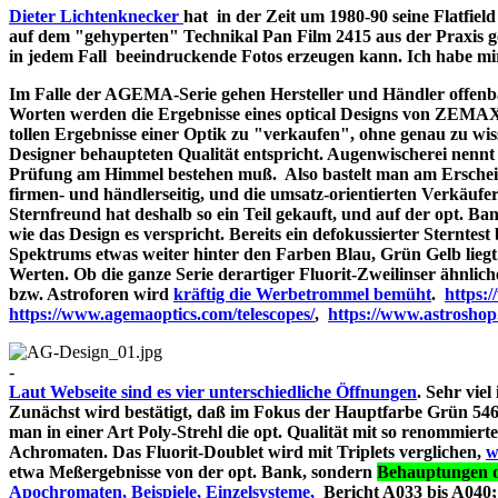
Dieter Lichtenknecker
hat in der Zeit um 1980-90 seine Flatfie
auf dem "gehyperten" Technikal Pan Film 2415 aus der Praxis g
in jedem Fall beeindruckende Fotos erzeugen kann. Ich habe mir d
Im Falle der AGEMA-Serie gehen Hersteller und Händler offenbar
Worten werden die Ergebnisse eines optical Designs von ZEMA
tollen Ergebnisse einer Optik zu "verkaufen", ohne genau zu wiss
Designer behaupteten Qualität entspricht. Augenwischerei nennt 
Prüfung am Himmel bestehen muß. Also bastelt man am Erschein
firmen- und händlerseitig, und die umsatz-orientierten Verkäufe
Sternfreund hat deshalb so ein Teil gekauft, und auf der opt. Bank
wie das Design es verspricht. Bereits ein defokussierter Sterntes
Spektrums etwas weiter hinter den Farben Blau, Grün Gelb liegt
Werten. Ob die ganze Serie derartiger Fluorit-Zweilinser ähnlic
bzw. Astroforen wird
kräftig die Werbetrommel bemüht
.
https:
https://www.agemaoptics.com/telescopes/
,
https://www.astrosho
-
Laut Webseite sind es vier unterschiedliche Öffnungen
. Sehr viel
Zunächst wird bestätigt, daß im Fokus der Hauptfarbe Grün 546.
man in einer Art Poly-Strehl die opt. Qualität mit so renommi
Achromaten. Das Fluorit-Doublet wird mit Triplets verglichen,
w
etwa Meßergebnisse von der opt. Bank, sondern
Behauptungen d
Apochromaten, Beispiele, Einzelsysteme,
Bericht A033 bi