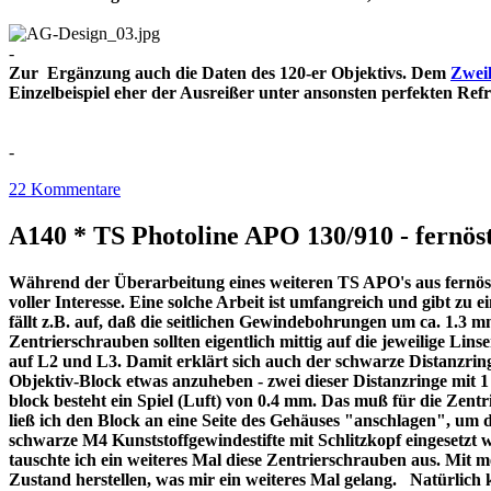
-
Zur Ergänzung auch die Daten des 120-er Objektivs. Dem
Zweil
Einzelbeispiel eher der Ausreißer unter ansonsten perfekt
-
22 Kommentare
A140 * TS Photoline APO 130/910 - fernöst
Während der Überarbeitung eines weiteren TS APO's aus fernöstl
voller Interesse. Eine solche Arbeit ist umfangreich und gibt z
fällt z.B. auf, daß die seitlichen Gewindebohrungen um ca. 1.3 m
Zentrierschrauben sollten eigentlich mittig auf die jeweilige Lins
auf L2 und L3. Damit erklärt sich auch der schwarze Distanzri
Objektiv-Block etwas anzuheben - zwei dieser Distanzringe mit
block besteht ein Spiel (Luft) von 0.4 mm. Das muß für die Zentr
ließ ich den Block an eine Seite des Gehäuses "anschlagen", um 
schwarze M4 Kunststoffgewindestifte mit Schlitzkopf eingesetzt 
tauschte ich ein weiteres Mal diese Zentrierschrauben aus. Mit 
Zustand herstellen, was mir ein weiteres Mal gelang. Natürlich 