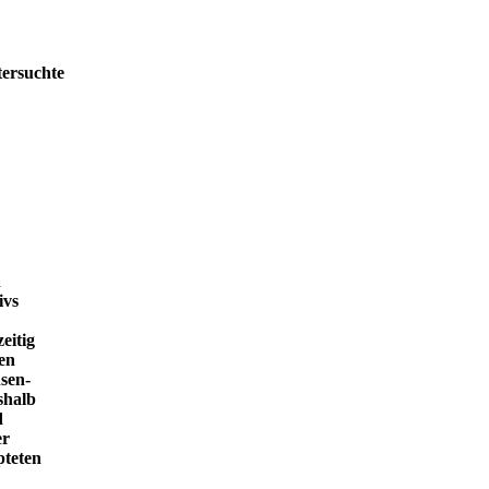
tersuchte
h
ivs
eitig
en
sen-
shalb
d
er
pteten