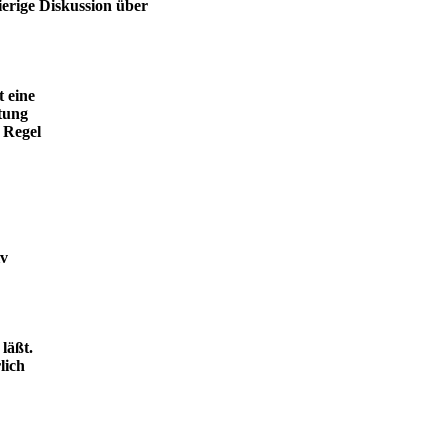
ierige Diskussion über
t eine
tung
 Regel
iv
läßt.
lich