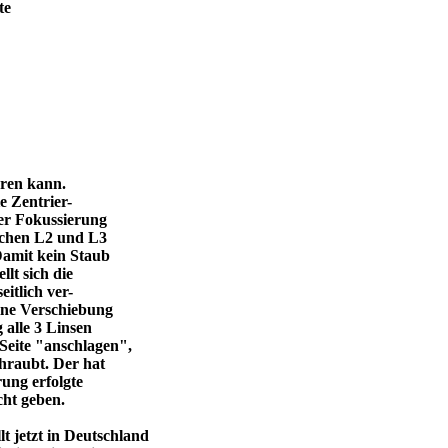
te
eren kann.
e Zentrier-
 der Fokussierung
ischen L2 und L3
Damit kein Staub
llt sich die
itlich ver-
eine Verschiebung
 alle 3 Linsen
Seite "anschlagen",
chraubt. Der hat
ung erfolgte
cht geben.
 jetzt in Deutschland