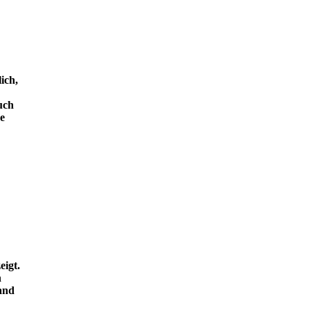
ich,
uch
e
eigt.
n
and