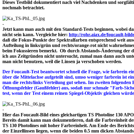
Dieses Testbild dokumentiert nach viel Nachdenken und sorgfält
nochmals betrachtet.
-
Jetzt kann man auch mit den Standard-Tests beginnen, wobei das
nicht sein kann. Vergleiche hier:
http://rohr.aiax.de/foucault-bild
daß die Fokus-Punkte der Spektralfarben entsprechend weit aus
Aufteilung in links/grün und rechts/orange-rot nicht wahrnehme
beim Fokussieren bemerkt. Ob durch Abstands-Änderung der drei
ich aus Zeitgründen nicht untersucht, zumal man dann auch unte
man nicht benutzen, weil die Linsen ja verschoben werden.
Der Foucault-Test beantwortet schnell die Frage, wie farbrein ein
über die Mittelachse aufgeteilt sind, umso weniger farbrein ist e
man die rechts/links Verteilung gut sehen. Im zweiten folgenden 
Öffnungsfehler (Gaußfehler) aus, sodaß nur schmale "Farb-Siche
test, wenn der Test einem reinen Spiegel-Objektiv gleichen würd
-
Hier das Foucault-Bild eines gleichartigen TS Photoline 130 APO, 
Bereits damit kann man dokumentieren, daß die Farbreinheit des 
TS 130 Photolines mit hoher Farbreinheit. Am Ende des Bericht
der Einzellinsen liegen, wenn die beiden 0.5 mm dicken A