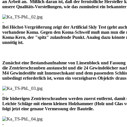
an Arbeit an. Mißlich daran ist, daß der fernöstliche Herstelle
unsere Qualitäts-Vorstellungen, wie das zumindest ein bekann
-
Bei Höchst-Vergrößerung zeigt der Artificial Skly Test (geht au
vorhandene Koma. Gegen den Koma-Schweif muß man nun die mitt
Koma-Kern, der "spitz" zulaufende Punkt. Analog dazu könnte m
unnötig ist.
Zunächst eine Bestandsaufnahme von Linsenblock und Fassung u
die Zentrierschrauben austauscht und die 24 Gewindelöcher nach
M4 Gewindestifte mit Innensechskant und dem passenden Schlüsse
unbedingt erforderlich ist, wenn ein vorzeigbares Objektiv 
-
Die bisherigen Zentrierschrauben werden zuerst entfernt, damit 
Leichte Schläge mit einem kleinen Holzhammer (Holz und Glas ver
folgt jetzt eine genaue Vermessung der Bauteile.
-