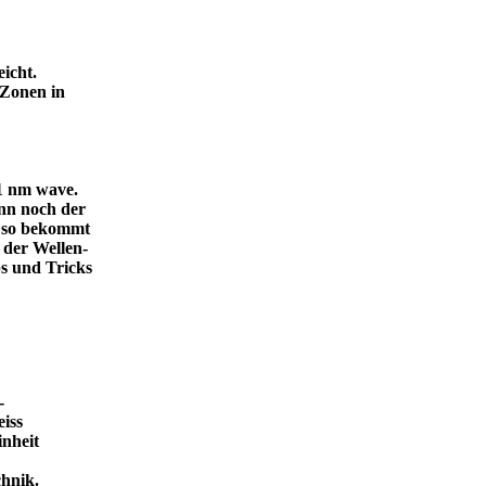
icht.
 Zonen in
.1 nm wave.
dann noch der
, so bekommt
 der Wellen-
s und Tricks
-
eiss
inheit
ende Technik.