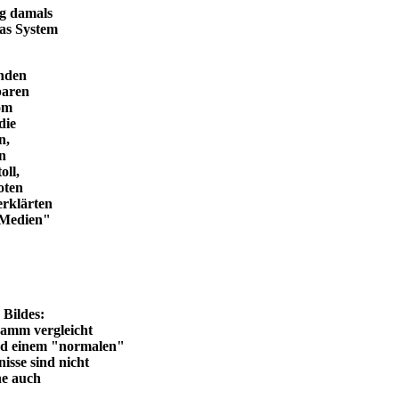
ng damals
das System
enden
baren
vom
die
n,
in
oll,
oten
erklärten
n Medien"
en Bildes:
ramm vergleicht
und einem "normalen"
isse sind nicht
he auch