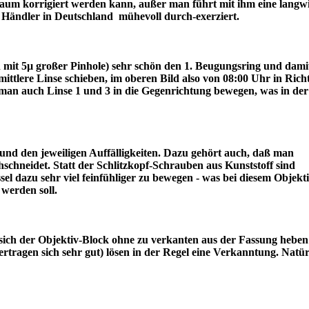
r kaum korrigiert werden kann, außer man führt mit ihm eine langw
ter Händler in Deutschland mühevoll durch-exerziert.
ch mit 5µ großer Pinhole) sehr schön den 1. Beugungsring und dami
lere Linse schieben, im oberen Bild also von 08:00 Uhr in Rich
an auch Linse 1 und 3 in die Gegenrichtung bewegen, was in der
nd den jeweiligen Auffälligkeiten. Dazu gehört auch, daß man
schneidet. Statt der Schlitzkopf-Schrauben aus Kunststoff sind
l dazu sehr viel feinfühliger zu bewegen - was bei diesem Objekt
draus werden soll.
sich der Objektiv-Block ohne zu verkanten aus der Fassung heben 
tragen sich sehr gut) lösen in der Regel eine Verkanntung. Natür