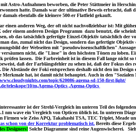
ld mit Astro-Aufnahmen beworben, die Peter Stättmeier in Herschi
ewonnen hatte. Damals war der ultimative Beweis erbracht, daß 
amals ebenfalls die kleinere 500-er Flatfield gekauft.
 einen anderen Weg, der oft nicht nachvollziehbar ist: Mit glüh
X oder einem anderen Design Programm dazu benutzt, die schein
en, ob das tatsächlich gefertigte Einzel-Objektiv tatsächlich der 
man das, zumal nicht das Design, sondern das gefertigte Objektiv 
ungsbild der Webseiten mit "pseudowissenschaftlichen" Aussage
r versäumen nicht, die "Linse" in den höchsten Tönen zu loben. E
 prüfen lassen. Die Farbreinheit ist in diesem Fall lange nicht so t
t beweist, daß der Farblängsfehler zu sehen ist, daß der Fokus des r
. Die Abstände der Foki entsprechen deshalb nicht den im Design 
he Merkmale hat, ist damit nicht behauptet. Auch in den "Soziale
//www.cloudynights.com/topic/620086-agema-sd-150-first-light/
p.de/teleskope/10/m,Agema-Optics ,Agema-Optics
 interessanter ist der Strehl-Vergleich im unteren Teil des folgend
1 nm wave ein Vergleich von Opticen üblich ist. In unterem Diag
erten Firmen wie Zeiss APQ, Takahashi TSA, TEC Triplet, Meade 
as schon von der Korrektur problematisch ist.
Bereits diese Ergebn
es Designers!
Solche Diagramme sind reine Augenwischerei. Sie
s A040;