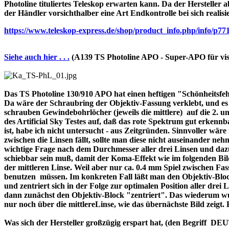
Photoline tituliertes Teleskop erwarten kann. Da der Hersteller a
der Händler vorsichthalber eine Art Endkontrolle bei sich realisi
https://www.teleskop-express.de/shop/product_info.php/info
Siehe auch hier . . .
(A139 TS Photoline APO - Super-APO für vis
Das TS Photoline 130/910 APO hat einen heftigen "Schönheitsfehle
Da wäre der Schraubring der Objektiv-Fassung verklebt, und es ist 
schrauben Gewindebohrlöcher (jeweils die mittlere) auf die 2. und 
des Artificial Sky Testes auf, daß das rote Spektrum gut erkenn
ist, habe ich nicht untersucht - aus Zeitgründen. Sinnvoller wä
zwischen die Linsen fällt, sollte man diese nicht auseinander nehme
wichtige Frage nach dem Durchmesser aller drei Linsen und dazu 
schiebbar sein muß, damit der Koma-Effekt wie im folgenden Bil
der mittleren Linse. Weil aber nur ca. 0.4 mm Spiel zwischen F
benutzen müssen. Im konkreten Fall läßt man den Objektiv-Block
und zentriert sich in der Folge zur optimalen Position aller drei
dann zunächst den Objektiv-Block "zentriert". Das wiederum wur
nur noch über die mittlereLinse, wie das übernächste Bild zeigt.
Was sich der Hersteller großzügig erspart hat, (den Begriff 