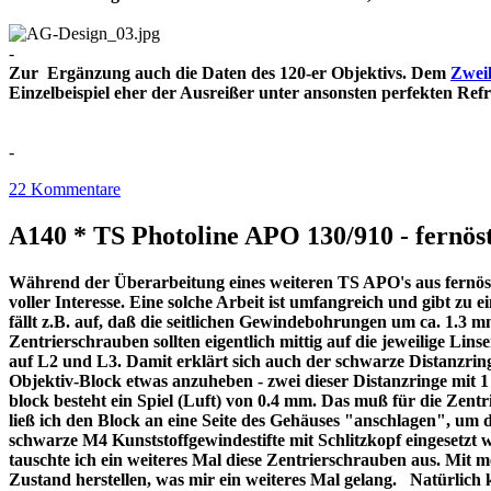
-
Zur Ergänzung auch die Daten des 120-er Objektivs. Dem
Zweil
Einzelbeispiel eher der Ausreißer unter ansonsten perfekt
-
22 Kommentare
A140 * TS Photoline APO 130/910 - fernöst
Während der Überarbeitung eines weiteren TS APO's aus fernöstl
voller Interesse. Eine solche Arbeit ist umfangreich und gibt z
fällt z.B. auf, daß die seitlichen Gewindebohrungen um ca. 1.3 m
Zentrierschrauben sollten eigentlich mittig auf die jeweilige Lins
auf L2 und L3. Damit erklärt sich auch der schwarze Distanzri
Objektiv-Block etwas anzuheben - zwei dieser Distanzringe mit
block besteht ein Spiel (Luft) von 0.4 mm. Das muß für die Zentr
ließ ich den Block an eine Seite des Gehäuses "anschlagen", um 
schwarze M4 Kunststoffgewindestifte mit Schlitzkopf eingesetzt 
tauschte ich ein weiteres Mal diese Zentrierschrauben aus. Mit 
Zustand herstellen, was mir ein weiteres Mal gelang. Natürlich 