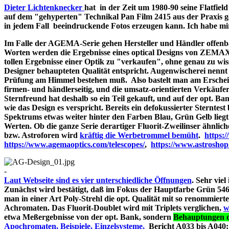
Dieter Lichtenknecker
hat in der Zeit um 1980-90 seine Flatfie
auf dem "gehyperten" Technikal Pan Film 2415 aus der Praxis g
in jedem Fall beeindruckende Fotos erzeugen kann. Ich habe mir d
Im Falle der AGEMA-Serie gehen Hersteller und Händler offenbar
Worten werden die Ergebnisse eines optical Designs von ZEMA
tollen Ergebnisse einer Optik zu "verkaufen", ohne genau zu wiss
Designer behaupteten Qualität entspricht. Augenwischerei nennt 
Prüfung am Himmel bestehen muß. Also bastelt man am Erschein
firmen- und händlerseitig, und die umsatz-orientierten Verkäufe
Sternfreund hat deshalb so ein Teil gekauft, und auf der opt. Bank
wie das Design es verspricht. Bereits ein defokussierter Sterntes
Spektrums etwas weiter hinter den Farben Blau, Grün Gelb liegt
Werten. Ob die ganze Serie derartiger Fluorit-Zweilinser ähnlic
bzw. Astroforen wird
kräftig die Werbetrommel bemüht
.
https:
https://www.agemaoptics.com/telescopes/
,
https://www.astrosho
-
Laut Webseite sind es vier unterschiedliche Öffnungen
. Sehr viel
Zunächst wird bestätigt, daß im Fokus der Hauptfarbe Grün 546.
man in einer Art Poly-Strehl die opt. Qualität mit so renommi
Achromaten. Das Fluorit-Doublet wird mit Triplets verglichen,
w
etwa Meßergebnisse von der opt. Bank, sondern
Behauptungen d
Apochromaten, Beispiele, Einzelsysteme,
Bericht A033 bi