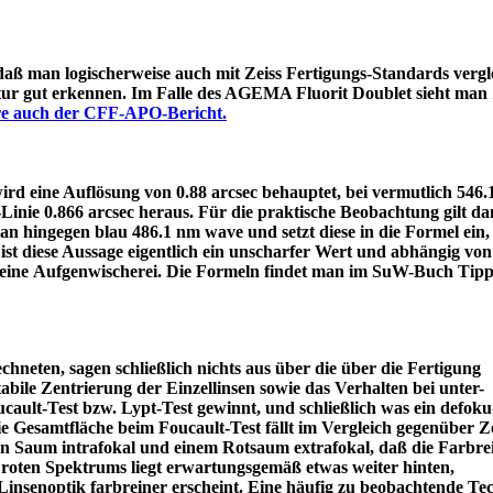
 daß man logischerweise auch mit Zeiss Fertigungs-Standards vergle
itur gut erkennen. Im Falle des AGEMA Fluorit Doublet sieht man
äre auch der CFF-APO-Bericht.
d eine Auflösung von 0.88 arcsec behauptet, bei vermutlich 546
e-Linie 0.866 arcsec heraus. Für die praktische Beobachtung gilt 
an hingegen blau 486.1 nm wave und setzt diese in die Formel ein
ist diese Aussage eigentlich ein unscharfer Wert und abhängig von
 eine Aufgenwischerei. Die Formeln findet man im SuW-Buch Tipp
chneten, sagen schließlich nichts aus über die über die Fertigung
tabile Zentrierung der Einzellinsen sowie das Verhalten bei unter-
ault-Test bzw. Lypt-Test gewinnt, und schließlich was ein defoku
die Gesamtfläche beim Foucault-Test fällt im Vergleich gegenüber Z
rün Saum intrafokal und einem Rotsaum extrafokal, daß die Farbre
s roten Spektrums liegt erwartungsgemäß etwas weiter hinten,
eine Linsenoptik farbreiner erscheint. Eine häufig zu beobacht