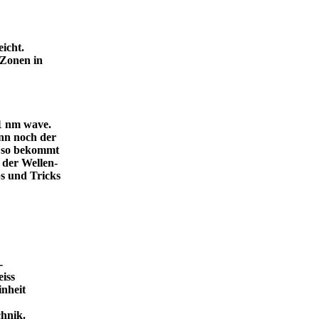
icht.
 Zonen in
.1 nm wave.
dann noch der
, so bekommt
 der Wellen-
s und Tricks
-
eiss
inheit
ende Technik.