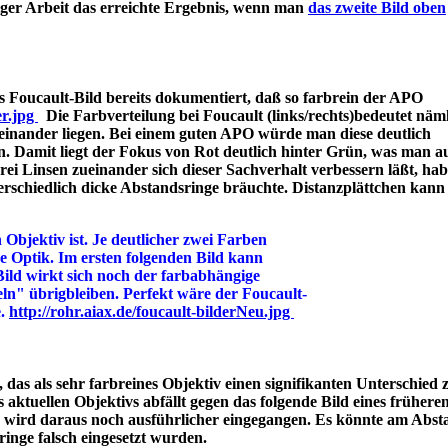
iger Arbeit das erreichte Ergebnis, wenn man
das zweite Bild oben
 Foucault-Bild bereits dokumentiert, daß so farbrein der APO
er.jpg
Die Farbverteilung bei Foucault (links/rechts)bedeutet näml
einander liegen. Bei einem guten APO würde man diese deutlich
n. Damit liegt der Fokus von Rot deutlich hinter Grün, was man a
 Linsen zueinander sich dieser Sachverhalt verbessern läßt, hab
rschiedlich dicke Abstandsringe bräuchte. Distanzplättchen kann
 Objektiv ist. Je deutlicher zwei Farben
ine Optik. Im ersten folgenden Bild kann
Bild wirkt sich noch der farbabhängige
ln" übrigbleiben. Perfekt wäre der Foucault-
e.
http://rohr.aiax.de/foucault-bilderNeu.jpg
das als sehr farbreines Objektiv einen signifikanten Unterschied z
aktuellen Objektivs abfällt gegen das folgende Bild eines frühere
s wird daraus noch ausführlicher eingegangen. Es könnte am Abst
bstandsringe falsch eingesetzt wurden.