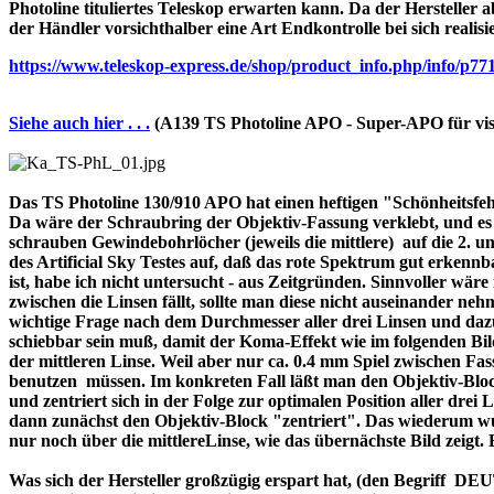
Photoline tituliertes Teleskop erwarten kann. Da der Hersteller a
der Händler vorsichthalber eine Art Endkontrolle bei sich realisi
https://www.teleskop-express.de/shop/product_info.php/info
Siehe auch hier . . .
(A139 TS Photoline APO - Super-APO für vis
Das TS Photoline 130/910 APO hat einen heftigen "Schönheitsfehle
Da wäre der Schraubring der Objektiv-Fassung verklebt, und es ist 
schrauben Gewindebohrlöcher (jeweils die mittlere) auf die 2. und 
des Artificial Sky Testes auf, daß das rote Spektrum gut erkenn
ist, habe ich nicht untersucht - aus Zeitgründen. Sinnvoller wä
zwischen die Linsen fällt, sollte man diese nicht auseinander nehme
wichtige Frage nach dem Durchmesser aller drei Linsen und dazu 
schiebbar sein muß, damit der Koma-Effekt wie im folgenden Bil
der mittleren Linse. Weil aber nur ca. 0.4 mm Spiel zwischen F
benutzen müssen. Im konkreten Fall läßt man den Objektiv-Block
und zentriert sich in der Folge zur optimalen Position aller drei
dann zunächst den Objektiv-Block "zentriert". Das wiederum wur
nur noch über die mittlereLinse, wie das übernächste Bild zeigt.
Was sich der Hersteller großzügig erspart hat, (den Begriff 