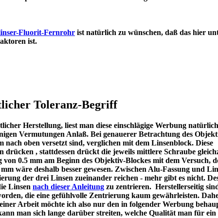
inser-Fluorit-Fernrohr
ist natürlich zu wünschen, daß das hier un
en Refraktoren ist.
licher Toleranz-Begriff
icher Herstellung, liest man diese einschlägige Werbung natürlic
u einigen Vermutungen Anlaß. Bei genauerer Betrachtung des Objekt
m nach oben versetzt sind, verglichen mit dem Linsenblock. Diese
en drücken , stattdessen drückt die jeweils mittlere Schraube gleichz
ng von 0.5 mm am Beginn des Objektiv-Blockes mit dem Versuch, d
 1 mm wäre deshalb besser gewesen. Zwischen Alu-Fassung und Lin
ierung der drei Linsen zueinander reichen - mehr gibt es nicht. De
die Linsen
nach dieser Anleitung
zu zentrieren. Herstellerseitig sin
worden, die eine gefühlvolle Zentrierung kaum gewährleisten. Dah
meiner Arbeit möchte ich also nur den in folgender Werbung behau
kann man sich lange darüber streiten, welche Qualität man für ein