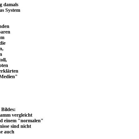
ng damals
das System
enden
baren
vom
die
n,
in
oll,
oten
erklärten
n Medien"
en Bildes:
ramm vergleicht
und einem "normalen"
isse sind nicht
he auch