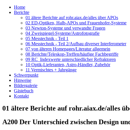
Home
Berichte
01 ältere Berichte auf rohr.aiax.de/alles über APOs
02 ED-Optiken, Halb-APOs und Frauenhofer-Systeme
03 Newton-Systeme und verwandte Fragen
04 Zweispiegel-Systeme/Astrofotografie
05 Messtechnik - Teil 1
06 Messtechnik - Teil 2/Aufbau diverser Interferometer
07 von älteren Homepages/Literatur allgemein
08 Berichte/Teleskop-Treffen/häufige Fachbegriffe
09 RC_Indexwerte unterschiedlicher Refraktoren
10 Optik-Lieferanten, Astro-Händler, Zubehör
11 Vermischtes + Jahrgänge
Schwerpunkt
Hinweise
Bildergalerie
Gästebuch
Kontakt
01 ältere Berichte auf rohr.aiax.de/alles 
A200 Der Unterschied zwischen Design und