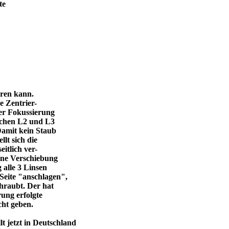
te
eren kann.
e Zentrier-
 der Fokussierung
ischen L2 und L3
Damit kein Staub
llt sich die
itlich ver-
eine Verschiebung
 alle 3 Linsen
Seite "anschlagen",
chraubt. Der hat
ung erfolgte
cht geben.
 jetzt in Deutschland