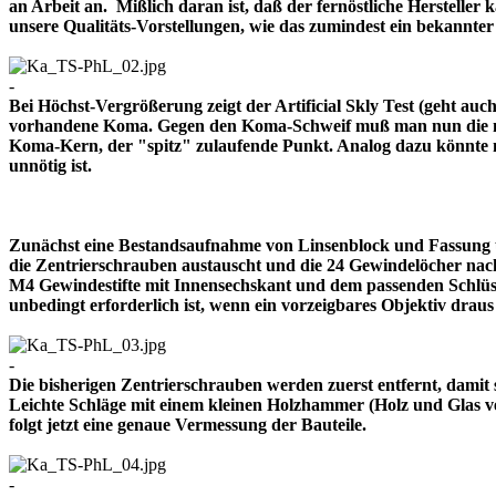
an Arbeit an. Mißlich daran ist, daß der fernöstliche Herstelle
unsere Qualitäts-Vorstellungen, wie das zumindest ein bekann
-
Bei Höchst-Vergrößerung zeigt der Artificial Skly Test (geht au
vorhandene Koma. Gegen den Koma-Schweif muß man nun die mitt
Koma-Kern, der "spitz" zulaufende Punkt. Analog dazu könnte m
unnötig ist.
Zunächst eine Bestandsaufnahme von Linsenblock und Fassung u
die Zentrierschrauben austauscht und die 24 Gewindelöcher nach
M4 Gewindestifte mit Innensechskant und dem passenden Schlüsse
unbedingt erforderlich ist, wenn ein vorzeigbares Objektiv 
-
Die bisherigen Zentrierschrauben werden zuerst entfernt, damit 
Leichte Schläge mit einem kleinen Holzhammer (Holz und Glas ver
folgt jetzt eine genaue Vermessung der Bauteile.
-