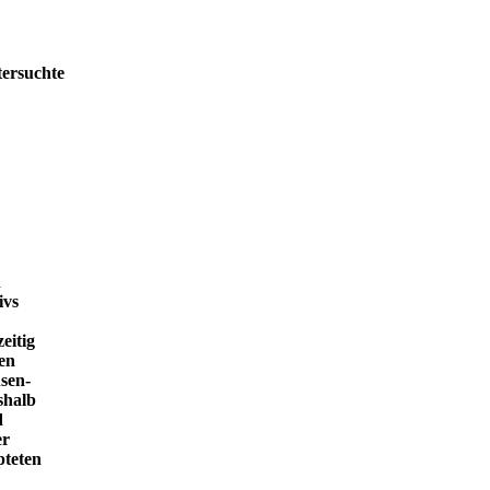
tersuchte
h
ivs
eitig
en
sen-
shalb
d
er
pteten