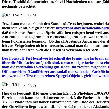
Dieses Testbild dokumentiert nach viel Nachdenken und sorgfält
nochmals betrachtet.
-
Jetzt kann man auch mit den Standard-Tests beginnen, wobei das
nicht sein kann. Vergleiche hier:
http://rohr.aiax.de/foucault-bild
daß die Fokus-Punkte der Spektralfarben entsprechend weit aus
Aufteilung in links/grün und rechts/orange-rot nicht wahrnehme
beim Fokussieren bemerkt. Ob durch Abstands-Änderung der drei
ich aus Zeitgründen nicht untersucht, zumal man dann auch unte
man nicht benutzen, weil die Linsen ja verschoben werden.
Der Foucault-Test beantwortet schnell die Frage, wie farbrein ein
über die Mittelachse aufgeteilt sind, umso weniger farbrein ist e
man die rechts/links Verteilung gut sehen. Im zweiten folgenden 
Öffnungsfehler (Gaußfehler) aus, sodaß nur schmale "Farb-Siche
test, wenn der Test einem reinen Spiegel-Objektiv gleichen würd
-
Hier das Foucault-Bild eines gleichartigen TS Photoline 130 APO, 
Bereits damit kann man dokumentieren, daß die Farbreinheit des 
TS 130 Photolines mit hoher Farbreinheit. Am Ende des Bericht
der Einzellinsen liegen, wenn die beiden 0.5 mm dicken A