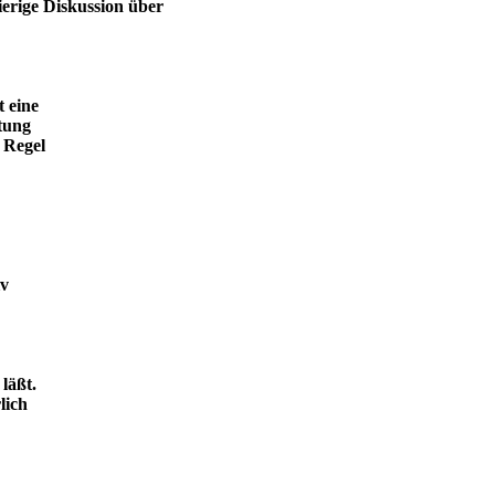
ierige Diskussion über
t eine
tung
 Regel
iv
läßt.
lich