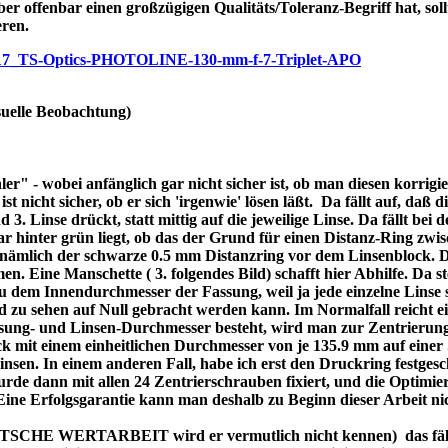
ber offenbar einen großzügigen Qualitäts/Toleranz-Begriff hat, soll
eren.
/p7717_TS-Optics-PHOTOLINE-130-mm-f-7-Triplet-APO
uelle Beobachtung)
r" - wobei anfänglich gar nicht sicher ist, ob man diesen korrigi
nicht sicher, ob er sich 'irgenwie' lösen läßt. Da fällt auf, daß di
3. Linse drückt, statt mittig auf die jeweilige Linse. Da fällt bei
bar hinter grün liegt, ob das der Grund für einen Distanz-Ring zw
re nämlich der schwarze 0.5 mm Distanzring vor dem Linsenblock. 
n. Eine Manschette ( 3. folgendes Bild) schafft hier Abhilfe. Da ste
dem Innendurchmesser der Fassung, weil ja jede einzelne Linse se
d zu sehen auf Null gebracht werden kann. Im Normalfall reicht 
assung- und Linsen-Durchmesser besteht, wird man zur Zentrierung
 mit einem einheitlichen Durchmesser von je 135.9 mm auf einer 
 Linsen. In einem anderen Fall, habe ich erst den Druckring festges
de dann mit allen 24 Zentrierschrauben fixiert, und die Optimier
 Eine Erfolgsgarantie kann man deshalb zu Beginn dieser Arbeit ni
DEUTSCHE WERTARBEIT wird er vermutlich nicht kennen) das fällt