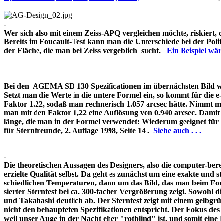
-
Wer sich also mit einem Zeiss-APQ vergleichen möchte, riskiert,
Bereits im Foucault-Test kann man die Unterschiede bei der Pol
der Fläche, die man bei Zeiss vergeblich sucht.
Ein Beispiel w
Bei den AGEMA SD 130 Spezificationen im übernächsten Bild wir
Setzt man die Werte in die untere Formel ein, so kommt für die 
Faktor 1.22, sodaß man rechnerisch 1.057 arcsec hätte. Nimmt m
man mit den Faktor 1,22 eine Auflösung von 0.940 arcsec. Damit 
länge, die man in der Formel verwendet: Wiederum geeignet für
für Sternfreunde, 2. Auflage 1998, Seite 14 .
Siehe auch . . .
-
Die theoretischen Aussagen des Designers, also die computer-bere
erzielte Qualität selbst. Da geht es zunächst um eine exakte und s
schiedlichen Temperaturen, dann um das Bild, das man beim Fouc
sierter Sterntest bei ca. 300-facher Vergrößerung zeigt. Sowohl 
und Takahashi deutlich ab. Der Sterntest zeigt mit einem gelbg
nicht den behaupteten Spezifikationen entspricht. Der Fokus de
weil unser Auge in der Nacht eher "rotblind" ist, und somit 