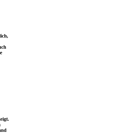
ich,
uch
e
eigt.
n
and