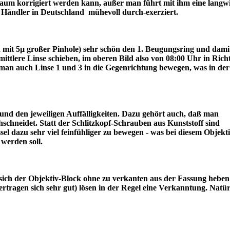
r kaum korrigiert werden kann, außer man führt mit ihm eine langw
ter Händler in Deutschland mühevoll durch-exerziert.
ch mit 5µ großer Pinhole) sehr schön den 1. Beugungsring und dami
lere Linse schieben, im oberen Bild also von 08:00 Uhr in Rich
an auch Linse 1 und 3 in die Gegenrichtung bewegen, was in der
nd den jeweiligen Auffälligkeiten. Dazu gehört auch, daß man
schneidet. Statt der Schlitzkopf-Schrauben aus Kunststoff sind
l dazu sehr viel feinfühliger zu bewegen - was bei diesem Objekt
draus werden soll.
sich der Objektiv-Block ohne zu verkanten aus der Fassung heben 
tragen sich sehr gut) lösen in der Regel eine Verkanntung. Natür