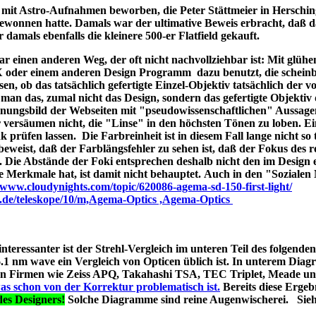
ld mit Astro-Aufnahmen beworben, die Peter Stättmeier in Herschi
ewonnen hatte. Damals war der ultimative Beweis erbracht, daß 
amals ebenfalls die kleinere 500-er Flatfield gekauft.
 einen anderen Weg, der oft nicht nachvollziehbar ist: Mit glüh
X oder einem anderen Design Programm dazu benutzt, die schein
en, ob das tatsächlich gefertigte Einzel-Objektiv tatsächlich der 
man das, zumal nicht das Design, sondern das gefertigte Objektiv 
ungsbild der Webseiten mit "pseudowissenschaftlichen" Aussage
r versäumen nicht, die "Linse" in den höchsten Tönen zu loben. E
 prüfen lassen. Die Farbreinheit ist in diesem Fall lange nicht so t
t beweist, daß der Farblängsfehler zu sehen ist, daß der Fokus des r
. Die Abstände der Foki entsprechen deshalb nicht den im Design 
he Merkmale hat, ist damit nicht behauptet. Auch in den "Soziale
//www.cloudynights.com/topic/620086-agema-sd-150-first-light/
p.de/teleskope/10/m,Agema-Optics ,Agema-Optics
 interessanter ist der Strehl-Vergleich im unteren Teil des folgend
1 nm wave ein Vergleich von Opticen üblich ist. In unterem Diag
erten Firmen wie Zeiss APQ, Takahashi TSA, TEC Triplet, Meade 
as schon von der Korrektur problematisch ist.
Bereits diese Ergebn
es Designers!
Solche Diagramme sind reine Augenwischerei. Sie
s A040;