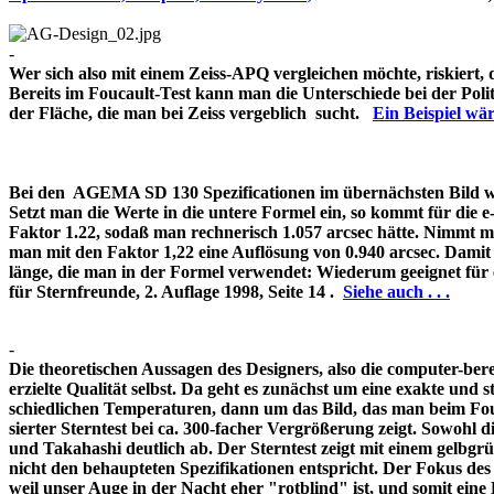
-
Wer sich also mit einem Zeiss-APQ vergleichen möchte, riskiert,
Bereits im Foucault-Test kann man die Unterschiede bei der Pol
der Fläche, die man bei Zeiss vergeblich sucht.
Ein Beispiel w
Bei den AGEMA SD 130 Spezificationen im übernächsten Bild wir
Setzt man die Werte in die untere Formel ein, so kommt für die 
Faktor 1.22, sodaß man rechnerisch 1.057 arcsec hätte. Nimmt m
man mit den Faktor 1,22 eine Auflösung von 0.940 arcsec. Damit 
länge, die man in der Formel verwendet: Wiederum geeignet für
für Sternfreunde, 2. Auflage 1998, Seite 14 .
Siehe auch . . .
-
Die theoretischen Aussagen des Designers, also die computer-bere
erzielte Qualität selbst. Da geht es zunächst um eine exakte und s
schiedlichen Temperaturen, dann um das Bild, das man beim Fouc
sierter Sterntest bei ca. 300-facher Vergrößerung zeigt. Sowohl 
und Takahashi deutlich ab. Der Sterntest zeigt mit einem gelbg
nicht den behaupteten Spezifikationen entspricht. Der Fokus de
weil unser Auge in der Nacht eher "rotblind" ist, und somit 