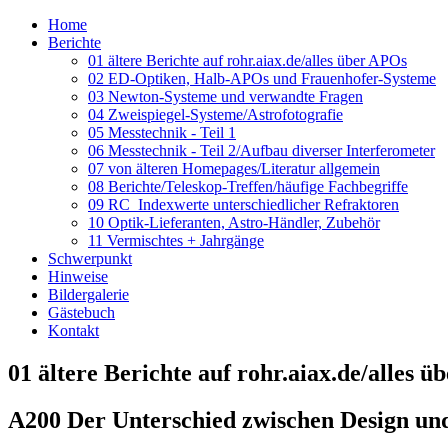
Home
Berichte
01 ältere Berichte auf rohr.aiax.de/alles über APOs
02 ED-Optiken, Halb-APOs und Frauenhofer-Systeme
03 Newton-Systeme und verwandte Fragen
04 Zweispiegel-Systeme/Astrofotografie
05 Messtechnik - Teil 1
06 Messtechnik - Teil 2/Aufbau diverser Interferometer
07 von älteren Homepages/Literatur allgemein
08 Berichte/Teleskop-Treffen/häufige Fachbegriffe
09 RC_Indexwerte unterschiedlicher Refraktoren
10 Optik-Lieferanten, Astro-Händler, Zubehör
11 Vermischtes + Jahrgänge
Schwerpunkt
Hinweise
Bildergalerie
Gästebuch
Kontakt
01 ältere Berichte auf rohr.aiax.de/alles 
A200 Der Unterschied zwischen Design und