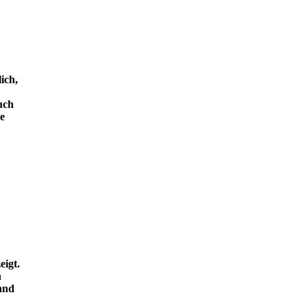
ich,
uch
e
eigt.
n
and