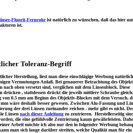
inser-Fluorit-Fernrohr
ist natürlich zu wünschen, daß das hier un
en Refraktoren ist.
licher Toleranz-Begriff
icher Herstellung, liest man diese einschlägige Werbung natürlic
u einigen Vermutungen Anlaß. Bei genauerer Betrachtung des Objekt
m nach oben versetzt sind, verglichen mit dem Linsenblock. Diese
en drücken , stattdessen drückt die jeweils mittlere Schraube gleichz
ng von 0.5 mm am Beginn des Objektiv-Blockes mit dem Versuch, d
 1 mm wäre deshalb besser gewesen. Zwischen Alu-Fassung und Lin
ierung der drei Linsen zueinander reichen - mehr gibt es nicht. De
die Linsen
nach dieser Anleitung
zu zentrieren. Herstellerseitig sin
worden, die eine gefühlvolle Zentrierung kaum gewährleisten. Dah
meiner Arbeit möchte ich also nur den in folgender Werbung behau
kann man sich lange darüber streiten, welche Qualität man für ein