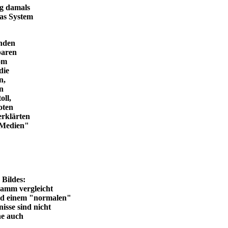
ng damals
das System
enden
baren
vom
die
n,
in
oll,
oten
erklärten
n Medien"
en Bildes:
ramm vergleicht
und einem "normalen"
isse sind nicht
he auch