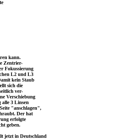
te
eren kann.
e Zentrier-
 der Fokussierung
ischen L2 und L3
Damit kein Staub
llt sich die
itlich ver-
eine Verschiebung
 alle 3 Linsen
Seite "anschlagen",
chraubt. Der hat
ung erfolgte
cht geben.
 jetzt in Deutschland