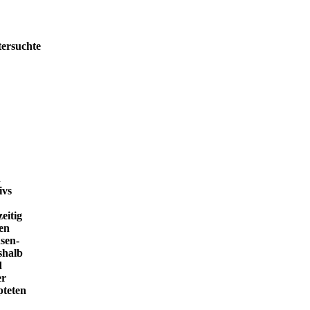
tersuchte
h
ivs
eitig
en
sen-
shalb
d
er
pteten