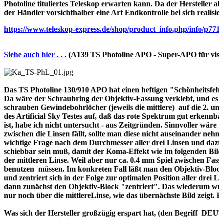
Photoline tituliertes Teleskop erwarten kann. Da der Hersteller a
der Händler vorsichthalber eine Art Endkontrolle bei sich realisi
https://www.teleskop-express.de/shop/product_info.php/info
Siehe auch hier . . .
(A139 TS Photoline APO - Super-APO für vis
Das TS Photoline 130/910 APO hat einen heftigen "Schönheitsfehle
Da wäre der Schraubring der Objektiv-Fassung verklebt, und es ist 
schrauben Gewindebohrlöcher (jeweils die mittlere) auf die 2. und 
des Artificial Sky Testes auf, daß das rote Spektrum gut erkenn
ist, habe ich nicht untersucht - aus Zeitgründen. Sinnvoller wä
zwischen die Linsen fällt, sollte man diese nicht auseinander nehme
wichtige Frage nach dem Durchmesser aller drei Linsen und dazu 
schiebbar sein muß, damit der Koma-Effekt wie im folgenden Bil
der mittleren Linse. Weil aber nur ca. 0.4 mm Spiel zwischen F
benutzen müssen. Im konkreten Fall läßt man den Objektiv-Block
und zentriert sich in der Folge zur optimalen Position aller drei
dann zunächst den Objektiv-Block "zentriert". Das wiederum wur
nur noch über die mittlereLinse, wie das übernächste Bild zeigt.
Was sich der Hersteller großzügig erspart hat, (den Begriff 