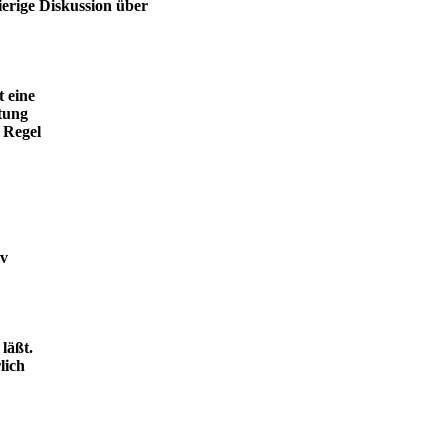
ierige Diskussion über
t eine
tung
 Regel
iv
läßt.
lich