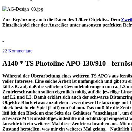
-
Zur Ergänzung auch die Daten des 120-er Objektivs. Dem
Zweil
Einzelbeispiel eher der Ausreißer unter ansonsten perfekt
-
22 Kommentare
A140 * TS Photoline APO 130/910 - fernöst
Während der Überarbeitung eines weiteren TS APO's aus fernöstl
voller Interesse. Eine solche Arbeit ist umfangreich und gibt z
fällt z.B. auf, daß die seitlichen Gewindebohrungen um ca. 1.3 m
Zentrierschrauben sollten eigentlich mittig auf die jeweilige Lins
auf L2 und L3. Damit erklärt sich auch der schwarze Distanzri
Objektiv-Block etwas anzuheben - zwei dieser Distanzringe mit
block besteht ein Spiel (Luft) von 0.4 mm. Das muß für die Zentr
ließ ich den Block an eine Seite des Gehäuses "anschlagen", um 
schwarze M4 Kunststoffgewindestifte mit Schlitzkopf eingesetzt 
tauschte ich ein weiteres Mal diese Zentrierschrauben aus. Mit 
Zustand herstellen, was mir ein weiteres Mal gelang. Natürlich 