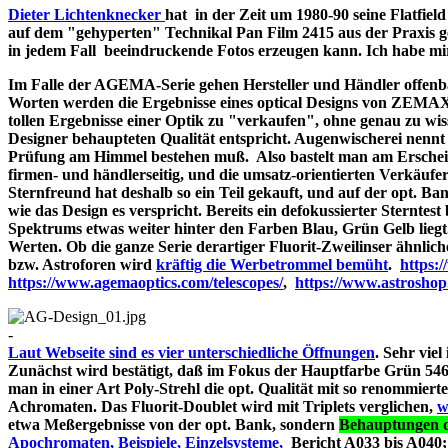
Dieter Lichtenknecker
hat in der Zeit um 1980-90 seine Flatfie
auf dem "gehyperten" Technikal Pan Film 2415 aus der Praxis g
in jedem Fall beeindruckende Fotos erzeugen kann. Ich habe mir d
Im Falle der AGEMA-Serie gehen Hersteller und Händler offenbar
Worten werden die Ergebnisse eines optical Designs von ZEMA
tollen Ergebnisse einer Optik zu "verkaufen", ohne genau zu wiss
Designer behaupteten Qualität entspricht. Augenwischerei nennt 
Prüfung am Himmel bestehen muß. Also bastelt man am Erschein
firmen- und händlerseitig, und die umsatz-orientierten Verkäufe
Sternfreund hat deshalb so ein Teil gekauft, und auf der opt. Bank
wie das Design es verspricht. Bereits ein defokussierter Sterntes
Spektrums etwas weiter hinter den Farben Blau, Grün Gelb liegt
Werten. Ob die ganze Serie derartiger Fluorit-Zweilinser ähnlic
bzw. Astroforen wird
kräftig die Werbetrommel bemüht
.
https:
https://www.agemaoptics.com/telescopes/
,
https://www.astrosho
-
Laut Webseite sind es vier unterschiedliche Öffnungen
. Sehr viel
Zunächst wird bestätigt, daß im Fokus der Hauptfarbe Grün 546.
man in einer Art Poly-Strehl die opt. Qualität mit so renommi
Achromaten. Das Fluorit-Doublet wird mit Triplets verglichen,
w
etwa Meßergebnisse von der opt. Bank, sondern
Behauptungen d
Apochromaten, Beispiele, Einzelsysteme,
Bericht A033 bi