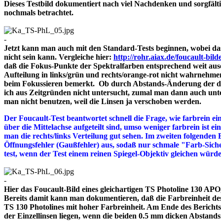
Dieses Testbild dokumentiert nach viel Nachdenken und sorgfält
nochmals betrachtet.
-
Jetzt kann man auch mit den Standard-Tests beginnen, wobei das
nicht sein kann. Vergleiche hier:
http://rohr.aiax.de/foucault-bild
daß die Fokus-Punkte der Spektralfarben entsprechend weit aus
Aufteilung in links/grün und rechts/orange-rot nicht wahrnehme
beim Fokussieren bemerkt. Ob durch Abstands-Änderung der drei
ich aus Zeitgründen nicht untersucht, zumal man dann auch unte
man nicht benutzen, weil die Linsen ja verschoben werden.
Der Foucault-Test beantwortet schnell die Frage, wie farbrein ein
über die Mittelachse aufgeteilt sind, umso weniger farbrein ist e
man die rechts/links Verteilung gut sehen. Im zweiten folgenden 
Öffnungsfehler (Gaußfehler) aus, sodaß nur schmale "Farb-Siche
test, wenn der Test einem reinen Spiegel-Objektiv gleichen würd
-
Hier das Foucault-Bild eines gleichartigen TS Photoline 130 APO, 
Bereits damit kann man dokumentieren, daß die Farbreinheit des 
TS 130 Photolines mit hoher Farbreinheit. Am Ende des Bericht
der Einzellinsen liegen, wenn die beiden 0.5 mm dicken A