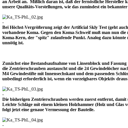
an Arbeit an. Mißlich daran ist, daß der fernöstliche Herstelle
unsere Qualitäts-Vorstellungen, wie das zumindest ein bekann
-
Bei Höchst-Vergrößerung zeigt der Artificial Skly Test (geht au
vorhandene Koma. Gegen den Koma-Schweif muß man nun die mitt
Koma-Kern, der "spitz" zulaufende Punkt. Analog dazu könnte m
unnötig ist.
Zunächst eine Bestandsaufnahme von Linsenblock und Fassung u
die Zentrierschrauben austauscht und die 24 Gewindelöcher nach
M4 Gewindestifte mit Innensechskant und dem passenden Schlüsse
unbedingt erforderlich ist, wenn ein vorzeigbares Objektiv 
-
Die bisherigen Zentrierschrauben werden zuerst entfernt, damit 
Leichte Schläge mit einem kleinen Holzhammer (Holz und Glas ver
folgt jetzt eine genaue Vermessung der Bauteile.
-