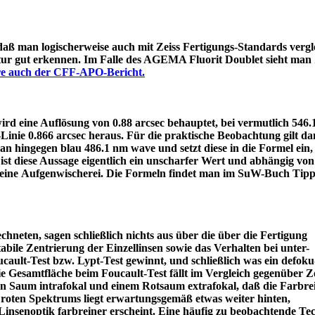
 daß man logischerweise auch mit Zeiss Fertigungs-Standards vergle
itur gut erkennen. Im Falle des AGEMA Fluorit Doublet sieht man
äre auch der CFF-APO-Bericht.
d eine Auflösung von 0.88 arcsec behauptet, bei vermutlich 546
e-Linie 0.866 arcsec heraus. Für die praktische Beobachtung gilt 
an hingegen blau 486.1 nm wave und setzt diese in die Formel ein
ist diese Aussage eigentlich ein unscharfer Wert und abhängig von
 eine Aufgenwischerei. Die Formeln findet man im SuW-Buch Tipp
chneten, sagen schließlich nichts aus über die über die Fertigung
tabile Zentrierung der Einzellinsen sowie das Verhalten bei unter-
ault-Test bzw. Lypt-Test gewinnt, und schließlich was ein defoku
die Gesamtfläche beim Foucault-Test fällt im Vergleich gegenüber Z
rün Saum intrafokal und einem Rotsaum extrafokal, daß die Farbre
s roten Spektrums liegt erwartungsgemäß etwas weiter hinten,
eine Linsenoptik farbreiner erscheint. Eine häufig zu beobacht