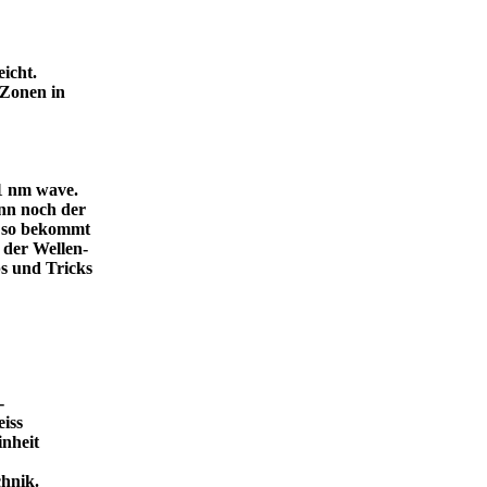
icht.
 Zonen in
.1 nm wave.
dann noch der
, so bekommt
 der Wellen-
s und Tricks
-
eiss
inheit
ende Technik.