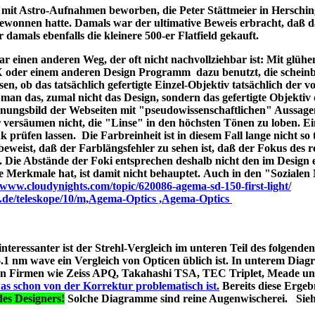
ld mit Astro-Aufnahmen beworben, die Peter Stättmeier in Herschi
ewonnen hatte. Damals war der ultimative Beweis erbracht, daß 
amals ebenfalls die kleinere 500-er Flatfield gekauft.
 einen anderen Weg, der oft nicht nachvollziehbar ist: Mit glüh
X oder einem anderen Design Programm dazu benutzt, die schein
en, ob das tatsächlich gefertigte Einzel-Objektiv tatsächlich der 
man das, zumal nicht das Design, sondern das gefertigte Objektiv 
ungsbild der Webseiten mit "pseudowissenschaftlichen" Aussage
r versäumen nicht, die "Linse" in den höchsten Tönen zu loben. E
 prüfen lassen. Die Farbreinheit ist in diesem Fall lange nicht so t
t beweist, daß der Farblängsfehler zu sehen ist, daß der Fokus des r
. Die Abstände der Foki entsprechen deshalb nicht den im Design 
he Merkmale hat, ist damit nicht behauptet. Auch in den "Soziale
//www.cloudynights.com/topic/620086-agema-sd-150-first-light/
p.de/teleskope/10/m,Agema-Optics ,Agema-Optics
 interessanter ist der Strehl-Vergleich im unteren Teil des folgend
1 nm wave ein Vergleich von Opticen üblich ist. In unterem Diag
erten Firmen wie Zeiss APQ, Takahashi TSA, TEC Triplet, Meade 
as schon von der Korrektur problematisch ist.
Bereits diese Ergebn
es Designers!
Solche Diagramme sind reine Augenwischerei. Sie
s A040;