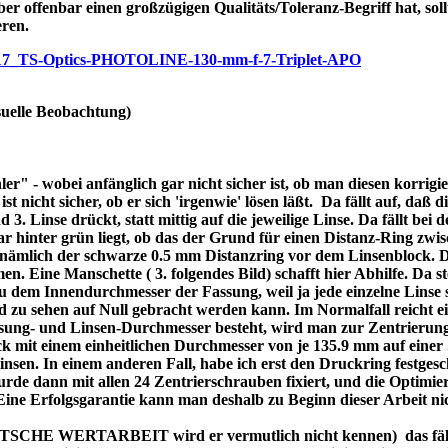
ber offenbar einen großzügigen Qualitäts/Toleranz-Begriff hat, soll
eren.
/p7717_TS-Optics-PHOTOLINE-130-mm-f-7-Triplet-APO
uelle Beobachtung)
r" - wobei anfänglich gar nicht sicher ist, ob man diesen korrigi
nicht sicher, ob er sich 'irgenwie' lösen läßt. Da fällt auf, daß di
3. Linse drückt, statt mittig auf die jeweilige Linse. Da fällt bei
bar hinter grün liegt, ob das der Grund für einen Distanz-Ring zw
re nämlich der schwarze 0.5 mm Distanzring vor dem Linsenblock. 
n. Eine Manschette ( 3. folgendes Bild) schafft hier Abhilfe. Da ste
dem Innendurchmesser der Fassung, weil ja jede einzelne Linse se
d zu sehen auf Null gebracht werden kann. Im Normalfall reicht 
assung- und Linsen-Durchmesser besteht, wird man zur Zentrierung
 mit einem einheitlichen Durchmesser von je 135.9 mm auf einer 
 Linsen. In einem anderen Fall, habe ich erst den Druckring festges
de dann mit allen 24 Zentrierschrauben fixiert, und die Optimier
 Eine Erfolgsgarantie kann man deshalb zu Beginn dieser Arbeit ni
DEUTSCHE WERTARBEIT wird er vermutlich nicht kennen) das fällt