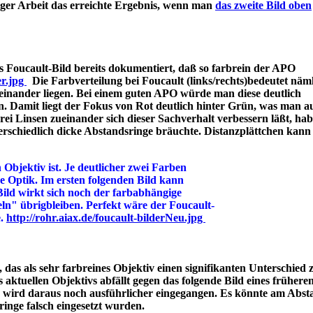
iger Arbeit das erreichte Ergebnis, wenn man
das zweite Bild oben
 Foucault-Bild bereits dokumentiert, daß so farbrein der APO
er.jpg
Die Farbverteilung bei Foucault (links/rechts)bedeutet näml
einander liegen. Bei einem guten APO würde man diese deutlich
n. Damit liegt der Fokus von Rot deutlich hinter Grün, was man a
 Linsen zueinander sich dieser Sachverhalt verbessern läßt, hab
rschiedlich dicke Abstandsringe bräuchte. Distanzplättchen kann
 Objektiv ist. Je deutlicher zwei Farben
ine Optik. Im ersten folgenden Bild kann
Bild wirkt sich noch der farbabhängige
ln" übrigbleiben. Perfekt wäre der Foucault-
e.
http://rohr.aiax.de/foucault-bilderNeu.jpg
das als sehr farbreines Objektiv einen signifikanten Unterschied z
aktuellen Objektivs abfällt gegen das folgende Bild eines frühere
s wird daraus noch ausführlicher eingegangen. Es könnte am Abst
bstandsringe falsch eingesetzt wurden.