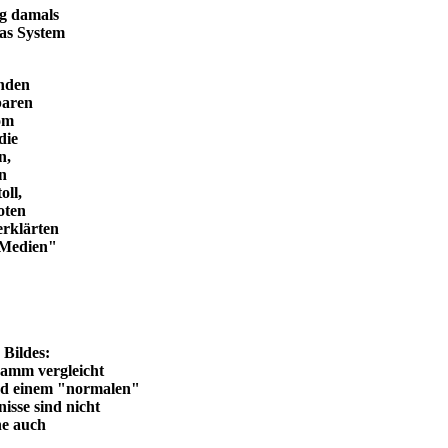
ng damals
das System
enden
baren
vom
die
n,
in
oll,
oten
erklärten
n Medien"
en Bildes:
ramm vergleicht
und einem "normalen"
isse sind nicht
he auch