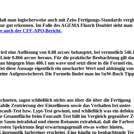
 daß man logischerweise auch mit Zeiss Fertigungs-Standards vergle
itur gut erkennen. Im Falle des AGEMA Fluorit Doublet sieht man
äre auch der CFF-APO-Bericht.
d eine Auflösung von 0.88 arcsec behauptet, bei vermutlich 546
e-Linie 0.866 arcsec heraus. Für die praktische Beobachtung gilt 
an hingegen blau 486.1 nm wave und setzt diese in die Formel ein
ist diese Aussage eigentlich ein unscharfer Wert und abhängig von
 eine Aufgenwischerei. Die Formeln findet man im SuW-Buch Tipp
chneten, sagen schließlich nichts aus über die über die Fertigung
tabile Zentrierung der Einzellinsen sowie das Verhalten bei unter-
ault-Test bzw. Lypt-Test gewinnt, und schließlich was ein defoku
die Gesamtfläche beim Foucault-Test fällt im Vergleich gegenüber Z
rün Saum intrafokal und einem Rotsaum extrafokal, daß die Farbre
s roten Spektrums liegt erwartungsgemäß etwas weiter hinten,
eine Linsenoptik farbreiner erscheint. Eine häufig zu beobacht