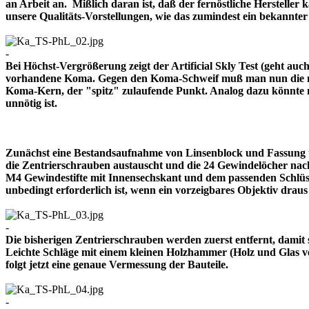
an Arbeit an. Mißlich daran ist, daß der fernöstliche Herstelle
unsere Qualitäts-Vorstellungen, wie das zumindest ein bekann
-
Bei Höchst-Vergrößerung zeigt der Artificial Skly Test (geht au
vorhandene Koma. Gegen den Koma-Schweif muß man nun die mitt
Koma-Kern, der "spitz" zulaufende Punkt. Analog dazu könnte m
unnötig ist.
Zunächst eine Bestandsaufnahme von Linsenblock und Fassung u
die Zentrierschrauben austauscht und die 24 Gewindelöcher nach
M4 Gewindestifte mit Innensechskant und dem passenden Schlüsse
unbedingt erforderlich ist, wenn ein vorzeigbares Objektiv 
-
Die bisherigen Zentrierschrauben werden zuerst entfernt, damit 
Leichte Schläge mit einem kleinen Holzhammer (Holz und Glas ver
folgt jetzt eine genaue Vermessung der Bauteile.
-