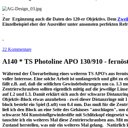
-
Zur Ergänzung auch die Daten des 120-er Objektivs. Dem
Zweil
Einzelbeispiel eher der Ausreißer unter ansonsten perfekt
-
22 Kommentare
A140 * TS Photoline APO 130/910 - fernöst
Während der Überarbeitung eines weiteren TS APO's aus fernöstl
voller Interesse. Eine solche Arbeit ist umfangreich und gibt z
fällt z.B. auf, daß die seitlichen Gewindebohrungen um ca. 1.3 m
Zentrierschrauben sollten eigentlich mittig auf die jeweilige Lins
auf L2 und L3. Damit erklärt sich auch der schwarze Distanzri
Objektiv-Block etwas anzuheben - zwei dieser Distanzringe mit
block besteht ein Spiel (Luft) von 0.4 mm. Das muß für die Zentr
ließ ich den Block an eine Seite des Gehäuses "anschlagen", um 
schwarze M4 Kunststoffgewindestifte mit Schlitzkopf eingesetzt 
tauschte ich ein weiteres Mal diese Zentrierschrauben aus. Mit 
Zustand herstellen, was mir ein weiteres Mal gelang. Natürlich 