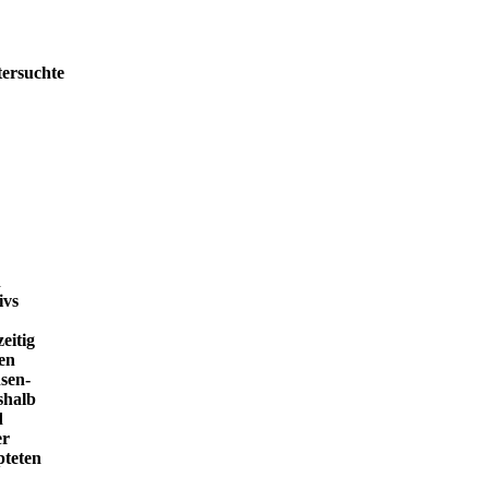
tersuchte
h
ivs
eitig
en
sen-
shalb
d
er
pteten