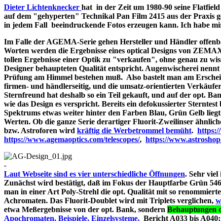
Dieter Lichtenknecker
hat in der Zeit um 1980-90 seine Flatfie
auf dem "gehyperten" Technikal Pan Film 2415 aus der Praxis g
in jedem Fall beeindruckende Fotos erzeugen kann. Ich habe mir d
Im Falle der AGEMA-Serie gehen Hersteller und Händler offenbar
Worten werden die Ergebnisse eines optical Designs von ZEMA
tollen Ergebnisse einer Optik zu "verkaufen", ohne genau zu wiss
Designer behaupteten Qualität entspricht. Augenwischerei nennt 
Prüfung am Himmel bestehen muß. Also bastelt man am Erschein
firmen- und händlerseitig, und die umsatz-orientierten Verkäufe
Sternfreund hat deshalb so ein Teil gekauft, und auf der opt. Bank
wie das Design es verspricht. Bereits ein defokussierter Sterntes
Spektrums etwas weiter hinter den Farben Blau, Grün Gelb liegt
Werten. Ob die ganze Serie derartiger Fluorit-Zweilinser ähnlic
bzw. Astroforen wird
kräftig die Werbetrommel bemüht
.
https:
https://www.agemaoptics.com/telescopes/
,
https://www.astrosho
-
Laut Webseite sind es vier unterschiedliche Öffnungen
. Sehr viel
Zunächst wird bestätigt, daß im Fokus der Hauptfarbe Grün 546.
man in einer Art Poly-Strehl die opt. Qualität mit so renommi
Achromaten. Das Fluorit-Doublet wird mit Triplets verglichen,
w
etwa Meßergebnisse von der opt. Bank, sondern
Behauptungen d
Apochromaten, Beispiele, Einzelsysteme,
Bericht A033 bi