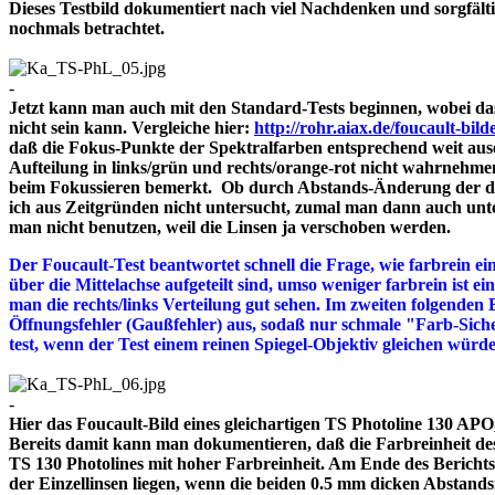
Dieses Testbild dokumentiert nach viel Nachdenken und sorgfält
nochmals betrachtet.
-
Jetzt kann man auch mit den Standard-Tests beginnen, wobei das
nicht sein kann. Vergleiche hier:
http://rohr.aiax.de/foucault-bild
daß die Fokus-Punkte der Spektralfarben entsprechend weit aus
Aufteilung in links/grün und rechts/orange-rot nicht wahrnehme
beim Fokussieren bemerkt. Ob durch Abstands-Änderung der drei
ich aus Zeitgründen nicht untersucht, zumal man dann auch unte
man nicht benutzen, weil die Linsen ja verschoben werden.
Der Foucault-Test beantwortet schnell die Frage, wie farbrein ein
über die Mittelachse aufgeteilt sind, umso weniger farbrein ist e
man die rechts/links Verteilung gut sehen. Im zweiten folgenden 
Öffnungsfehler (Gaußfehler) aus, sodaß nur schmale "Farb-Siche
test, wenn der Test einem reinen Spiegel-Objektiv gleichen würd
-
Hier das Foucault-Bild eines gleichartigen TS Photoline 130 APO, 
Bereits damit kann man dokumentieren, daß die Farbreinheit des 
TS 130 Photolines mit hoher Farbreinheit. Am Ende des Bericht
der Einzellinsen liegen, wenn die beiden 0.5 mm dicken A