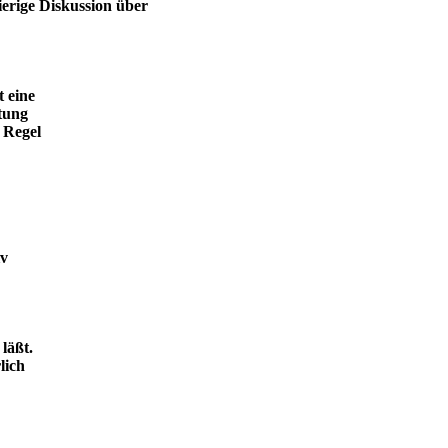
ierige Diskussion über
t eine
tung
 Regel
iv
läßt.
lich