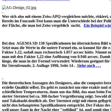
-
Wer sich also mit einem Zeiss-APQ vergleichen möchte, riskiert,
Bereits im Foucault-Test kann man die Unterschiede bei der Pol
der Fläche, die man bei Zeiss vergeblich sucht.
Ein Beispiel w
Bei den AGEMA SD 130 Spezificationen im übernächsten Bild wir
Setzt man die Werte in die untere Formel ein, so kommt für die 
Faktor 1.22, sodaß man rechnerisch 1.057 arcsec hätte. Nimmt m
man mit den Faktor 1,22 eine Auflösung von 0.940 arcsec. Damit 
länge, die man in der Formel verwendet: Wiederum geeignet für
für Sternfreunde, 2. Auflage 1998, Seite 14 .
Siehe auch . . .
-
Die theoretischen Aussagen des Designers, also die computer-bere
erzielte Qualität selbst. Da geht es zunächst um eine exakte und s
schiedlichen Temperaturen, dann um das Bild, das man beim Fouc
sierter Sterntest bei ca. 300-facher Vergrößerung zeigt. Sowohl 
und Takahashi deutlich ab. Der Sterntest zeigt mit einem gelbg
nicht den behaupteten Spezifikationen entspricht. Der Fokus de
weil unser Auge in der Nacht eher "rotblind" ist, und somit 