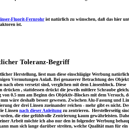
inser-Fluorit-Fernrohr
ist natürlich zu wünschen, daß das hier un
en Refraktoren ist.
licher Toleranz-Begriff
icher Herstellung, liest man diese einschlägige Werbung natürlic
u einigen Vermutungen Anlaß. Bei genauerer Betrachtung des Objekt
m nach oben versetzt sind, verglichen mit dem Linsenblock. Diese
en drücken , stattdessen drückt die jeweils mittlere Schraube gleichz
ng von 0.5 mm am Beginn des Objektiv-Blockes mit dem Versuch, d
 1 mm wäre deshalb besser gewesen. Zwischen Alu-Fassung und Lin
ierung der drei Linsen zueinander reichen - mehr gibt es nicht. De
die Linsen
nach dieser Anleitung
zu zentrieren. Herstellerseitig sin
worden, die eine gefühlvolle Zentrierung kaum gewährleisten. Dah
meiner Arbeit möchte ich also nur den in folgender Werbung behau
kann man sich lange darüber streiten, welche Qualität man für ein