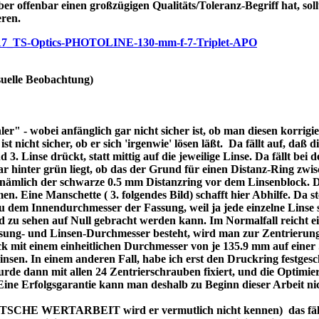
ber offenbar einen großzügigen Qualitäts/Toleranz-Begriff hat, soll
eren.
/p7717_TS-Optics-PHOTOLINE-130-mm-f-7-Triplet-APO
uelle Beobachtung)
r" - wobei anfänglich gar nicht sicher ist, ob man diesen korrigi
nicht sicher, ob er sich 'irgenwie' lösen läßt. Da fällt auf, daß di
3. Linse drückt, statt mittig auf die jeweilige Linse. Da fällt bei
bar hinter grün liegt, ob das der Grund für einen Distanz-Ring zw
re nämlich der schwarze 0.5 mm Distanzring vor dem Linsenblock. 
n. Eine Manschette ( 3. folgendes Bild) schafft hier Abhilfe. Da ste
dem Innendurchmesser der Fassung, weil ja jede einzelne Linse se
d zu sehen auf Null gebracht werden kann. Im Normalfall reicht 
assung- und Linsen-Durchmesser besteht, wird man zur Zentrierung
 mit einem einheitlichen Durchmesser von je 135.9 mm auf einer 
 Linsen. In einem anderen Fall, habe ich erst den Druckring festges
de dann mit allen 24 Zentrierschrauben fixiert, und die Optimier
 Eine Erfolgsgarantie kann man deshalb zu Beginn dieser Arbeit ni
DEUTSCHE WERTARBEIT wird er vermutlich nicht kennen) das fällt