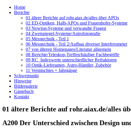
Home
Berichte
01 ältere Berichte auf rohr.aiax.de/alles über APOs
02 ED-Optiken, Halb-APOs und Frauenhofer-Systeme
03 Newton-Systeme und verwandte Fragen
04 Zweispiegel-Systeme/Astrofotografie
05 Messtechnik - Teil 1
06 Messtechnik - Teil 2/Aufbau diverser Interferometer
07 von älteren Homepages/Literatur allgemein
08 Berichte/Teleskop-Treffen/häufige Fachbegriffe
09 RC_Indexwerte unterschiedlicher Refraktoren
10 Optik-Lieferanten, Astro-Händler, Zubehör
11 Vermischtes + Jahrgänge
Schwerpunkt
Hinweise
Bildergalerie
Gästebuch
Kontakt
01 ältere Berichte auf rohr.aiax.de/alles 
A200 Der Unterschied zwischen Design und