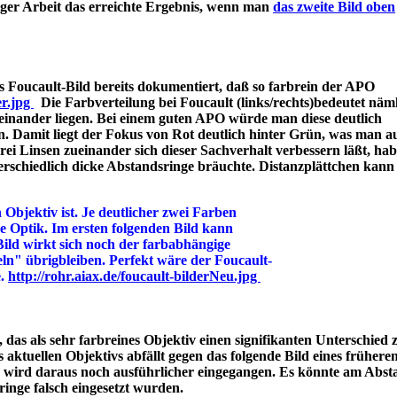
iger Arbeit das erreichte Ergebnis, wenn man
das zweite Bild oben
 Foucault-Bild bereits dokumentiert, daß so farbrein der APO
er.jpg
Die Farbverteilung bei Foucault (links/rechts)bedeutet näml
einander liegen. Bei einem guten APO würde man diese deutlich
n. Damit liegt der Fokus von Rot deutlich hinter Grün, was man a
 Linsen zueinander sich dieser Sachverhalt verbessern läßt, hab
rschiedlich dicke Abstandsringe bräuchte. Distanzplättchen kann
 Objektiv ist. Je deutlicher zwei Farben
ine Optik. Im ersten folgenden Bild kann
Bild wirkt sich noch der farbabhängige
ln" übrigbleiben. Perfekt wäre der Foucault-
e.
http://rohr.aiax.de/foucault-bilderNeu.jpg
das als sehr farbreines Objektiv einen signifikanten Unterschied z
aktuellen Objektivs abfällt gegen das folgende Bild eines frühere
s wird daraus noch ausführlicher eingegangen. Es könnte am Abst
bstandsringe falsch eingesetzt wurden.