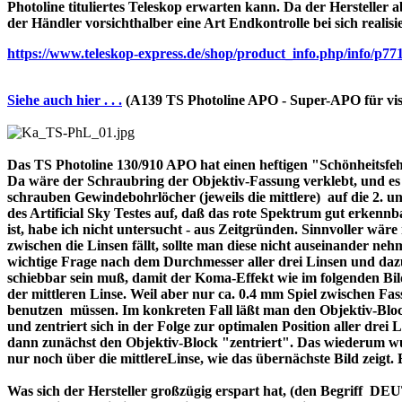
Photoline tituliertes Teleskop erwarten kann. Da der Hersteller a
der Händler vorsichthalber eine Art Endkontrolle bei sich realisi
https://www.teleskop-express.de/shop/product_info.php/info
Siehe auch hier . . .
(A139 TS Photoline APO - Super-APO für vis
Das TS Photoline 130/910 APO hat einen heftigen "Schönheitsfehle
Da wäre der Schraubring der Objektiv-Fassung verklebt, und es ist 
schrauben Gewindebohrlöcher (jeweils die mittlere) auf die 2. und 
des Artificial Sky Testes auf, daß das rote Spektrum gut erkenn
ist, habe ich nicht untersucht - aus Zeitgründen. Sinnvoller wä
zwischen die Linsen fällt, sollte man diese nicht auseinander nehme
wichtige Frage nach dem Durchmesser aller drei Linsen und dazu 
schiebbar sein muß, damit der Koma-Effekt wie im folgenden Bil
der mittleren Linse. Weil aber nur ca. 0.4 mm Spiel zwischen F
benutzen müssen. Im konkreten Fall läßt man den Objektiv-Block
und zentriert sich in der Folge zur optimalen Position aller drei
dann zunächst den Objektiv-Block "zentriert". Das wiederum wur
nur noch über die mittlereLinse, wie das übernächste Bild zeigt.
Was sich der Hersteller großzügig erspart hat, (den Begriff 