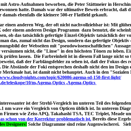
ld mit Astro-Aufnahmen beworben, die Peter Stättmeier in Herschi
ewonnen hatte. Damals war der ultimative Beweis erbracht, daß 
amals ebenfalls die kleinere 500-er Flatfield gekauft.
 einen anderen Weg, der oft nicht nachvollziehbar ist: Mit glüh
X oder einem anderen Design Programm dazu benutzt, die schein
en, ob das tatsächlich gefertigte Einzel-Objektiv tatsächlich der 
man das, zumal nicht das Design, sondern das gefertigte Objektiv 
ungsbild der Webseiten mit "pseudowissenschaftlichen" Aussage
r versäumen nicht, die "Linse" in den höchsten Tönen zu loben. E
 prüfen lassen. Die Farbreinheit ist in diesem Fall lange nicht so t
t beweist, daß der Farblängsfehler zu sehen ist, daß der Fokus des r
. Die Abstände der Foki entsprechen deshalb nicht den im Design 
he Merkmale hat, ist damit nicht behauptet. Auch in den "Soziale
//www.cloudynights.com/topic/620086-agema-sd-150-first-light/
p.de/teleskope/10/m,Agema-Optics ,Agema-Optics
 interessanter ist der Strehl-Vergleich im unteren Teil des folgend
1 nm wave ein Vergleich von Opticen üblich ist. In unterem Diag
erten Firmen wie Zeiss APQ, Takahashi TSA, TEC Triplet, Meade 
as schon von der Korrektur problematisch ist.
Bereits diese Ergebn
es Designers!
Solche Diagramme sind reine Augenwischerei. Sie
s A040;