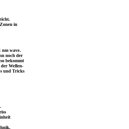
icht.
 Zonen in
.1 nm wave.
dann noch der
, so bekommt
 der Wellen-
s und Tricks
-
eiss
inheit
ende Technik.