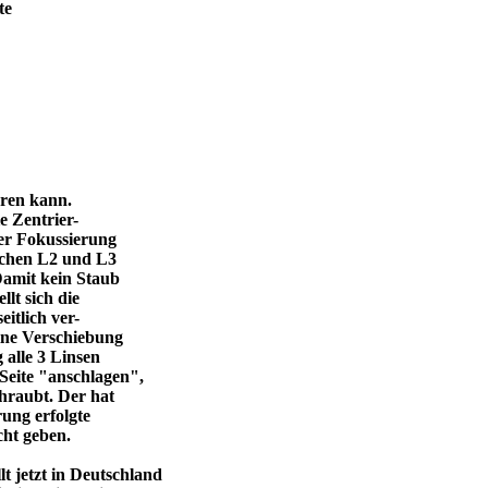
te
eren kann.
e Zentrier-
 der Fokussierung
ischen L2 und L3
Damit kein Staub
llt sich die
itlich ver-
eine Verschiebung
 alle 3 Linsen
Seite "anschlagen",
chraubt. Der hat
ung erfolgte
cht geben.
 jetzt in Deutschland