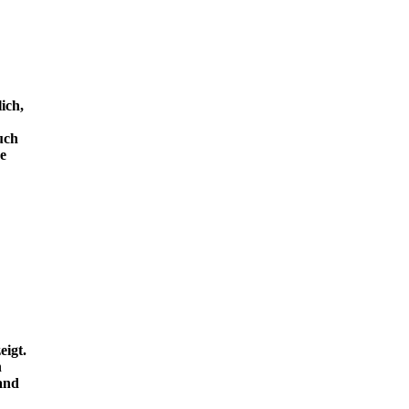
ich,
uch
e
eigt.
n
and