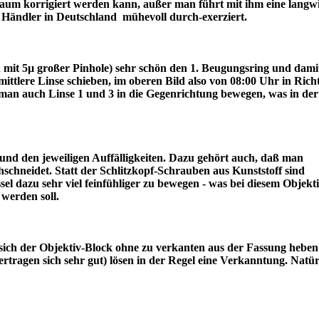
r kaum korrigiert werden kann, außer man führt mit ihm eine langw
ter Händler in Deutschland mühevoll durch-exerziert.
ch mit 5µ großer Pinhole) sehr schön den 1. Beugungsring und dami
lere Linse schieben, im oberen Bild also von 08:00 Uhr in Rich
an auch Linse 1 und 3 in die Gegenrichtung bewegen, was in der
nd den jeweiligen Auffälligkeiten. Dazu gehört auch, daß man
schneidet. Statt der Schlitzkopf-Schrauben aus Kunststoff sind
l dazu sehr viel feinfühliger zu bewegen - was bei diesem Objekt
draus werden soll.
sich der Objektiv-Block ohne zu verkanten aus der Fassung heben 
tragen sich sehr gut) lösen in der Regel eine Verkanntung. Natür