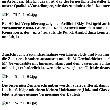
an Arbeit an. Mißlich daran ist, daß der fernöstliche Herstelle
unsere Qualitäts-Vorstellungen, wie das zumindest ein bekann
-
Bei Höchst-Vergrößerung zeigt der Artificial Skly Test (geht au
vorhandene Koma. Gegen den Koma-Schweif muß man nun die mitt
Koma-Kern, der "spitz" zulaufende Punkt. Analog dazu könnte m
unnötig ist.
Zunächst eine Bestandsaufnahme von Linsenblock und Fassung u
die Zentrierschrauben austauscht und die 24 Gewindelöcher nach
M4 Gewindestifte mit Innensechskant und dem passenden Schlüsse
unbedingt erforderlich ist, wenn ein vorzeigbares Objektiv 
-
Die bisherigen Zentrierschrauben werden zuerst entfernt, damit 
Leichte Schläge mit einem kleinen Holzhammer (Holz und Glas ver
folgt jetzt eine genaue Vermessung der Bauteile.
-