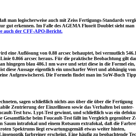
 daß man logischerweise auch mit Zeiss Fertigungs-Standards vergle
itur gut erkennen. Im Falle des AGEMA Fluorit Doublet sieht man
äre auch der CFF-APO-Bericht.
d eine Auflösung von 0.88 arcsec behauptet, bei vermutlich 546
e-Linie 0.866 arcsec heraus. Für die praktische Beobachtung gilt 
an hingegen blau 486.1 nm wave und setzt diese in die Formel ein
ist diese Aussage eigentlich ein unscharfer Wert und abhängig von
 eine Aufgenwischerei. Die Formeln findet man im SuW-Buch Tipp
chneten, sagen schließlich nichts aus über die über die Fertigung
tabile Zentrierung der Einzellinsen sowie das Verhalten bei unter-
ault-Test bzw. Lypt-Test gewinnt, und schließlich was ein defoku
die Gesamtfläche beim Foucault-Test fällt im Vergleich gegenüber Z
rün Saum intrafokal und einem Rotsaum extrafokal, daß die Farbre
s roten Spektrums liegt erwartungsgemäß etwas weiter hinten,
eine Linsenoptik farbreiner erscheint. Eine häufig zu beobacht