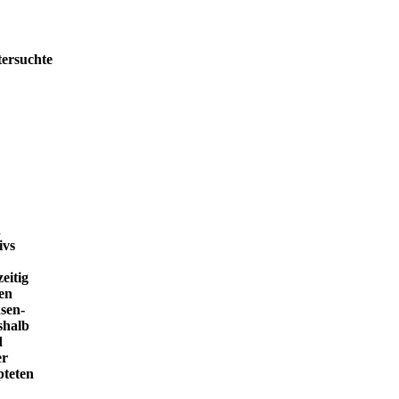
tersuchte
h
ivs
eitig
en
sen-
shalb
d
er
pteten