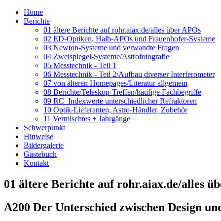
Home
Berichte
01 ältere Berichte auf rohr.aiax.de/alles über APOs
02 ED-Optiken, Halb-APOs und Frauenhofer-Systeme
03 Newton-Systeme und verwandte Fragen
04 Zweispiegel-Systeme/Astrofotografie
05 Messtechnik - Teil 1
06 Messtechnik - Teil 2/Aufbau diverser Interferometer
07 von älteren Homepages/Literatur allgemein
08 Berichte/Teleskop-Treffen/häufige Fachbegriffe
09 RC_Indexwerte unterschiedlicher Refraktoren
10 Optik-Lieferanten, Astro-Händler, Zubehör
11 Vermischtes + Jahrgänge
Schwerpunkt
Hinweise
Bildergalerie
Gästebuch
Kontakt
01 ältere Berichte auf rohr.aiax.de/alles 
A200 Der Unterschied zwischen Design und