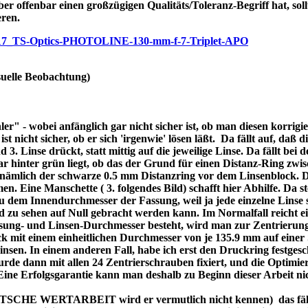
ber offenbar einen großzügigen Qualitäts/Toleranz-Begriff hat, soll
eren.
/p7717_TS-Optics-PHOTOLINE-130-mm-f-7-Triplet-APO
uelle Beobachtung)
r" - wobei anfänglich gar nicht sicher ist, ob man diesen korrigi
nicht sicher, ob er sich 'irgenwie' lösen läßt. Da fällt auf, daß di
3. Linse drückt, statt mittig auf die jeweilige Linse. Da fällt bei
bar hinter grün liegt, ob das der Grund für einen Distanz-Ring zw
re nämlich der schwarze 0.5 mm Distanzring vor dem Linsenblock. 
n. Eine Manschette ( 3. folgendes Bild) schafft hier Abhilfe. Da ste
dem Innendurchmesser der Fassung, weil ja jede einzelne Linse se
d zu sehen auf Null gebracht werden kann. Im Normalfall reicht 
assung- und Linsen-Durchmesser besteht, wird man zur Zentrierung
 mit einem einheitlichen Durchmesser von je 135.9 mm auf einer 
 Linsen. In einem anderen Fall, habe ich erst den Druckring festges
de dann mit allen 24 Zentrierschrauben fixiert, und die Optimier
 Eine Erfolgsgarantie kann man deshalb zu Beginn dieser Arbeit ni
DEUTSCHE WERTARBEIT wird er vermutlich nicht kennen) das fällt