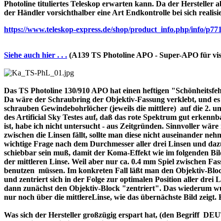
Photoline tituliertes Teleskop erwarten kann. Da der Hersteller a
der Händler vorsichthalber eine Art Endkontrolle bei sich realisi
https://www.teleskop-express.de/shop/product_info.php/info
Siehe auch hier . . .
(A139 TS Photoline APO - Super-APO für vis
Das TS Photoline 130/910 APO hat einen heftigen "Schönheitsfehle
Da wäre der Schraubring der Objektiv-Fassung verklebt, und es ist 
schrauben Gewindebohrlöcher (jeweils die mittlere) auf die 2. und 
des Artificial Sky Testes auf, daß das rote Spektrum gut erkenn
ist, habe ich nicht untersucht - aus Zeitgründen. Sinnvoller wä
zwischen die Linsen fällt, sollte man diese nicht auseinander nehme
wichtige Frage nach dem Durchmesser aller drei Linsen und dazu 
schiebbar sein muß, damit der Koma-Effekt wie im folgenden Bil
der mittleren Linse. Weil aber nur ca. 0.4 mm Spiel zwischen F
benutzen müssen. Im konkreten Fall läßt man den Objektiv-Block
und zentriert sich in der Folge zur optimalen Position aller drei
dann zunächst den Objektiv-Block "zentriert". Das wiederum wur
nur noch über die mittlereLinse, wie das übernächste Bild zeigt.
Was sich der Hersteller großzügig erspart hat, (den Begriff 