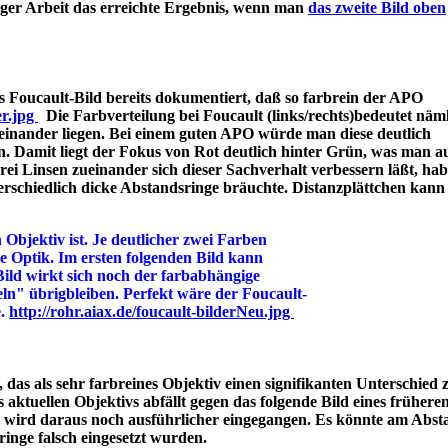
iger Arbeit das erreichte Ergebnis, wenn man
das zweite Bild oben
 Foucault-Bild bereits dokumentiert, daß so farbrein der APO
er.jpg
Die Farbverteilung bei Foucault (links/rechts)bedeutet näml
einander liegen. Bei einem guten APO würde man diese deutlich
n. Damit liegt der Fokus von Rot deutlich hinter Grün, was man a
 Linsen zueinander sich dieser Sachverhalt verbessern läßt, hab
rschiedlich dicke Abstandsringe bräuchte. Distanzplättchen kann
 Objektiv ist. Je deutlicher zwei Farben
ine Optik. Im ersten folgenden Bild kann
Bild wirkt sich noch der farbabhängige
ln" übrigbleiben. Perfekt wäre der Foucault-
e.
http://rohr.aiax.de/foucault-bilderNeu.jpg
das als sehr farbreines Objektiv einen signifikanten Unterschied z
aktuellen Objektivs abfällt gegen das folgende Bild eines frühere
s wird daraus noch ausführlicher eingegangen. Es könnte am Abst
bstandsringe falsch eingesetzt wurden.