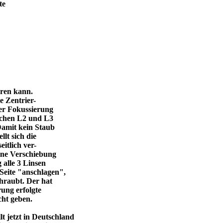
te
eren kann.
e Zentrier-
 der Fokussierung
ischen L2 und L3
Damit kein Staub
llt sich die
itlich ver-
eine Verschiebung
 alle 3 Linsen
Seite "anschlagen",
chraubt. Der hat
ung erfolgte
cht geben.
 jetzt in Deutschland