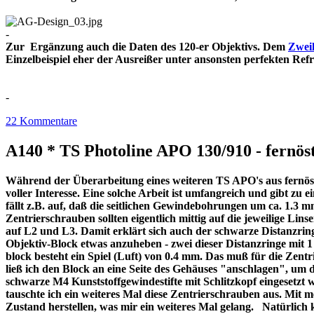
-
Zur Ergänzung auch die Daten des 120-er Objektivs. Dem
Zweil
Einzelbeispiel eher der Ausreißer unter ansonsten perfekt
-
22 Kommentare
A140 * TS Photoline APO 130/910 - fernöst
Während der Überarbeitung eines weiteren TS APO's aus fernöstl
voller Interesse. Eine solche Arbeit ist umfangreich und gibt z
fällt z.B. auf, daß die seitlichen Gewindebohrungen um ca. 1.3 m
Zentrierschrauben sollten eigentlich mittig auf die jeweilige Lins
auf L2 und L3. Damit erklärt sich auch der schwarze Distanzri
Objektiv-Block etwas anzuheben - zwei dieser Distanzringe mit
block besteht ein Spiel (Luft) von 0.4 mm. Das muß für die Zentr
ließ ich den Block an eine Seite des Gehäuses "anschlagen", um 
schwarze M4 Kunststoffgewindestifte mit Schlitzkopf eingesetzt 
tauschte ich ein weiteres Mal diese Zentrierschrauben aus. Mit 
Zustand herstellen, was mir ein weiteres Mal gelang. Natürlich 