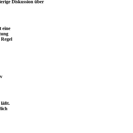
ierige Diskussion über
t eine
tung
 Regel
iv
läßt.
lich