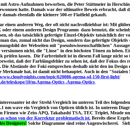
ld mit Astro-Aufnahmen beworben, die Peter Stättmeier in Herschi
ewonnen hatte. Damals war der ultimative Beweis erbracht, daß 
amals ebenfalls die kleinere 500-er Flatfield gekauft.
 einen anderen Weg, der oft nicht nachvollziehbar ist: Mit glüh
X oder einem anderen Design Programm dazu benutzt, die schein
en, ob das tatsächlich gefertigte Einzel-Objektiv tatsächlich der 
man das, zumal nicht das Design, sondern das gefertigte Objektiv 
ungsbild der Webseiten mit "pseudowissenschaftlichen" Aussage
r versäumen nicht, die "Linse" in den höchsten Tönen zu loben. E
 prüfen lassen. Die Farbreinheit ist in diesem Fall lange nicht so t
t beweist, daß der Farblängsfehler zu sehen ist, daß der Fokus des r
. Die Abstände der Foki entsprechen deshalb nicht den im Design 
he Merkmale hat, ist damit nicht behauptet. Auch in den "Soziale
//www.cloudynights.com/topic/620086-agema-sd-150-first-light/
p.de/teleskope/10/m,Agema-Optics ,Agema-Optics
 interessanter ist der Strehl-Vergleich im unteren Teil des folgend
1 nm wave ein Vergleich von Opticen üblich ist. In unterem Diag
erten Firmen wie Zeiss APQ, Takahashi TSA, TEC Triplet, Meade 
as schon von der Korrektur problematisch ist.
Bereits diese Ergebn
es Designers!
Solche Diagramme sind reine Augenwischerei. Sie
s A040;