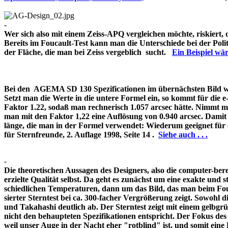
-
Wer sich also mit einem Zeiss-APQ vergleichen möchte, riskiert,
Bereits im Foucault-Test kann man die Unterschiede bei der Pol
der Fläche, die man bei Zeiss vergeblich sucht.
Ein Beispiel w
Bei den AGEMA SD 130 Spezificationen im übernächsten Bild wir
Setzt man die Werte in die untere Formel ein, so kommt für die 
Faktor 1.22, sodaß man rechnerisch 1.057 arcsec hätte. Nimmt m
man mit den Faktor 1,22 eine Auflösung von 0.940 arcsec. Damit 
länge, die man in der Formel verwendet: Wiederum geeignet für
für Sternfreunde, 2. Auflage 1998, Seite 14 .
Siehe auch . . .
-
Die theoretischen Aussagen des Designers, also die computer-bere
erzielte Qualität selbst. Da geht es zunächst um eine exakte und s
schiedlichen Temperaturen, dann um das Bild, das man beim Fouc
sierter Sterntest bei ca. 300-facher Vergrößerung zeigt. Sowohl 
und Takahashi deutlich ab. Der Sterntest zeigt mit einem gelbg
nicht den behaupteten Spezifikationen entspricht. Der Fokus de
weil unser Auge in der Nacht eher "rotblind" ist, und somit 