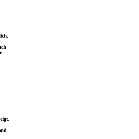
ich,
uch
e
eigt.
n
and