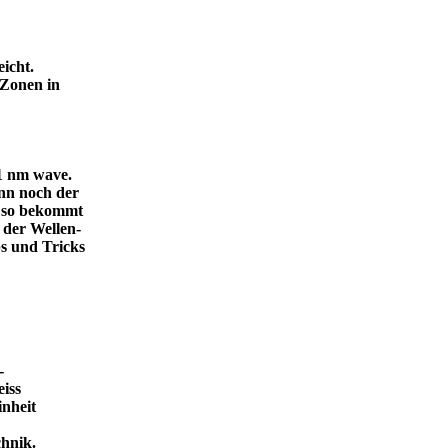
icht.
 Zonen in
.1 nm wave.
dann noch der
, so bekommt
 der Wellen-
s und Tricks
-
eiss
inheit
ende Technik.