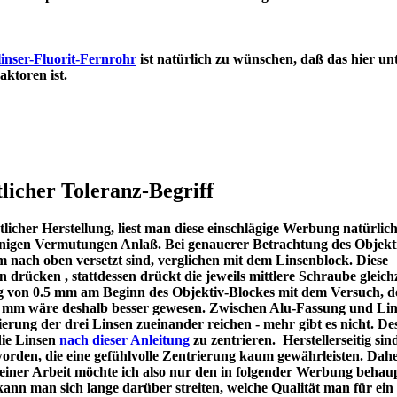
inser-Fluorit-Fernrohr
ist natürlich zu wünschen, daß das hier un
en Refraktoren ist.
licher Toleranz-Begriff
icher Herstellung, liest man diese einschlägige Werbung natürlic
u einigen Vermutungen Anlaß. Bei genauerer Betrachtung des Objekt
m nach oben versetzt sind, verglichen mit dem Linsenblock. Diese
en drücken , stattdessen drückt die jeweils mittlere Schraube gleichz
ng von 0.5 mm am Beginn des Objektiv-Blockes mit dem Versuch, d
 1 mm wäre deshalb besser gewesen. Zwischen Alu-Fassung und Lin
ierung der drei Linsen zueinander reichen - mehr gibt es nicht. De
die Linsen
nach dieser Anleitung
zu zentrieren. Herstellerseitig sin
worden, die eine gefühlvolle Zentrierung kaum gewährleisten. Dah
meiner Arbeit möchte ich also nur den in folgender Werbung behau
kann man sich lange darüber streiten, welche Qualität man für ein