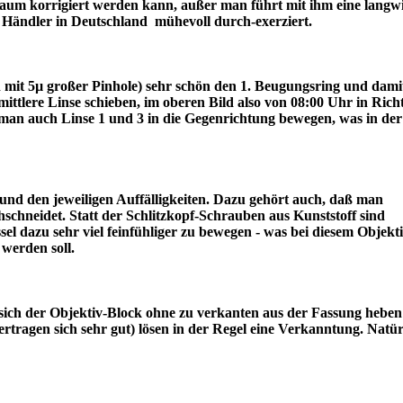
r kaum korrigiert werden kann, außer man führt mit ihm eine langw
ter Händler in Deutschland mühevoll durch-exerziert.
ch mit 5µ großer Pinhole) sehr schön den 1. Beugungsring und dami
lere Linse schieben, im oberen Bild also von 08:00 Uhr in Rich
an auch Linse 1 und 3 in die Gegenrichtung bewegen, was in der
nd den jeweiligen Auffälligkeiten. Dazu gehört auch, daß man
schneidet. Statt der Schlitzkopf-Schrauben aus Kunststoff sind
l dazu sehr viel feinfühliger zu bewegen - was bei diesem Objekt
draus werden soll.
sich der Objektiv-Block ohne zu verkanten aus der Fassung heben 
tragen sich sehr gut) lösen in der Regel eine Verkanntung. Natür