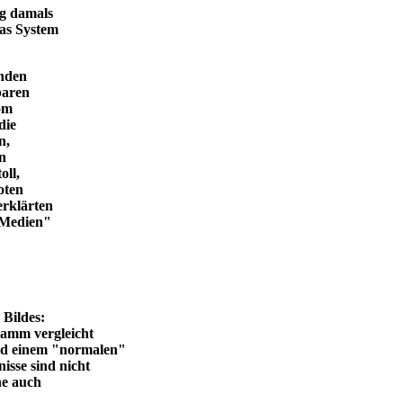
ng damals
das System
enden
baren
vom
die
n,
in
oll,
oten
erklärten
n Medien"
en Bildes:
ramm vergleicht
und einem "normalen"
isse sind nicht
he auch