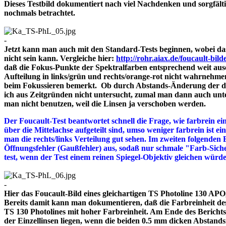
Dieses Testbild dokumentiert nach viel Nachdenken und sorgfält
nochmals betrachtet.
-
Jetzt kann man auch mit den Standard-Tests beginnen, wobei das
nicht sein kann. Vergleiche hier:
http://rohr.aiax.de/foucault-bild
daß die Fokus-Punkte der Spektralfarben entsprechend weit aus
Aufteilung in links/grün und rechts/orange-rot nicht wahrnehme
beim Fokussieren bemerkt. Ob durch Abstands-Änderung der drei
ich aus Zeitgründen nicht untersucht, zumal man dann auch unte
man nicht benutzen, weil die Linsen ja verschoben werden.
Der Foucault-Test beantwortet schnell die Frage, wie farbrein ein
über die Mittelachse aufgeteilt sind, umso weniger farbrein ist e
man die rechts/links Verteilung gut sehen. Im zweiten folgenden 
Öffnungsfehler (Gaußfehler) aus, sodaß nur schmale "Farb-Siche
test, wenn der Test einem reinen Spiegel-Objektiv gleichen würd
-
Hier das Foucault-Bild eines gleichartigen TS Photoline 130 APO, 
Bereits damit kann man dokumentieren, daß die Farbreinheit des 
TS 130 Photolines mit hoher Farbreinheit. Am Ende des Bericht
der Einzellinsen liegen, wenn die beiden 0.5 mm dicken A