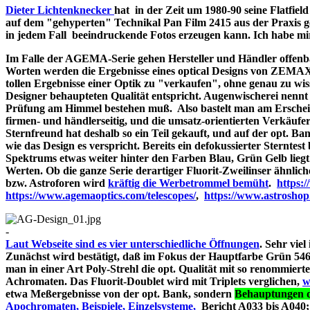
Dieter Lichtenknecker
hat in der Zeit um 1980-90 seine Flatfie
auf dem "gehyperten" Technikal Pan Film 2415 aus der Praxis g
in jedem Fall beeindruckende Fotos erzeugen kann. Ich habe mir d
Im Falle der AGEMA-Serie gehen Hersteller und Händler offenbar
Worten werden die Ergebnisse eines optical Designs von ZEMA
tollen Ergebnisse einer Optik zu "verkaufen", ohne genau zu wiss
Designer behaupteten Qualität entspricht. Augenwischerei nennt 
Prüfung am Himmel bestehen muß. Also bastelt man am Erschein
firmen- und händlerseitig, und die umsatz-orientierten Verkäufe
Sternfreund hat deshalb so ein Teil gekauft, und auf der opt. Bank
wie das Design es verspricht. Bereits ein defokussierter Sterntes
Spektrums etwas weiter hinter den Farben Blau, Grün Gelb liegt
Werten. Ob die ganze Serie derartiger Fluorit-Zweilinser ähnlic
bzw. Astroforen wird
kräftig die Werbetrommel bemüht
.
https:
https://www.agemaoptics.com/telescopes/
,
https://www.astrosho
-
Laut Webseite sind es vier unterschiedliche Öffnungen
. Sehr viel
Zunächst wird bestätigt, daß im Fokus der Hauptfarbe Grün 546.
man in einer Art Poly-Strehl die opt. Qualität mit so renommi
Achromaten. Das Fluorit-Doublet wird mit Triplets verglichen,
w
etwa Meßergebnisse von der opt. Bank, sondern
Behauptungen d
Apochromaten, Beispiele, Einzelsysteme,
Bericht A033 bi