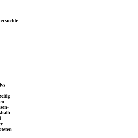
tersuchte
h
ivs
eitig
en
sen-
shalb
d
er
pteten