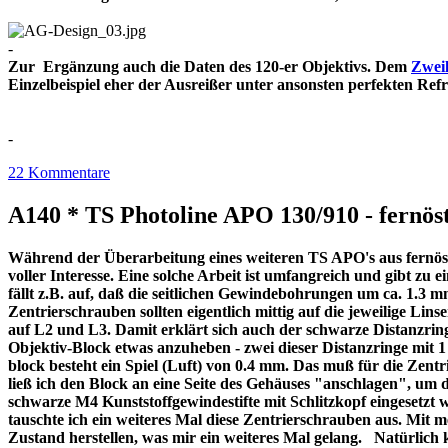
-
Zur Ergänzung auch die Daten des 120-er Objektivs. Dem
Zweil
Einzelbeispiel eher der Ausreißer unter ansonsten perfekt
-
22 Kommentare
A140 * TS Photoline APO 130/910 - fernöst
Während der Überarbeitung eines weiteren TS APO's aus fernöstl
voller Interesse. Eine solche Arbeit ist umfangreich und gibt z
fällt z.B. auf, daß die seitlichen Gewindebohrungen um ca. 1.3 m
Zentrierschrauben sollten eigentlich mittig auf die jeweilige Lins
auf L2 und L3. Damit erklärt sich auch der schwarze Distanzri
Objektiv-Block etwas anzuheben - zwei dieser Distanzringe mit
block besteht ein Spiel (Luft) von 0.4 mm. Das muß für die Zentr
ließ ich den Block an eine Seite des Gehäuses "anschlagen", um 
schwarze M4 Kunststoffgewindestifte mit Schlitzkopf eingesetzt 
tauschte ich ein weiteres Mal diese Zentrierschrauben aus. Mit 
Zustand herstellen, was mir ein weiteres Mal gelang. Natürlich 