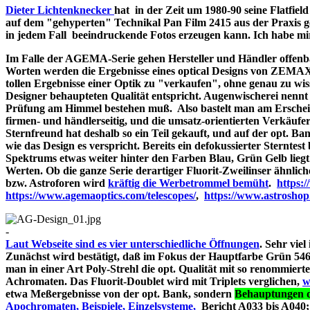
Dieter Lichtenknecker
hat in der Zeit um 1980-90 seine Flatfie
auf dem "gehyperten" Technikal Pan Film 2415 aus der Praxis g
in jedem Fall beeindruckende Fotos erzeugen kann. Ich habe mir d
Im Falle der AGEMA-Serie gehen Hersteller und Händler offenbar
Worten werden die Ergebnisse eines optical Designs von ZEMA
tollen Ergebnisse einer Optik zu "verkaufen", ohne genau zu wiss
Designer behaupteten Qualität entspricht. Augenwischerei nennt 
Prüfung am Himmel bestehen muß. Also bastelt man am Erschein
firmen- und händlerseitig, und die umsatz-orientierten Verkäufe
Sternfreund hat deshalb so ein Teil gekauft, und auf der opt. Bank
wie das Design es verspricht. Bereits ein defokussierter Sterntes
Spektrums etwas weiter hinter den Farben Blau, Grün Gelb liegt
Werten. Ob die ganze Serie derartiger Fluorit-Zweilinser ähnlic
bzw. Astroforen wird
kräftig die Werbetrommel bemüht
.
https:
https://www.agemaoptics.com/telescopes/
,
https://www.astrosho
-
Laut Webseite sind es vier unterschiedliche Öffnungen
. Sehr viel
Zunächst wird bestätigt, daß im Fokus der Hauptfarbe Grün 546.
man in einer Art Poly-Strehl die opt. Qualität mit so renommi
Achromaten. Das Fluorit-Doublet wird mit Triplets verglichen,
w
etwa Meßergebnisse von der opt. Bank, sondern
Behauptungen d
Apochromaten, Beispiele, Einzelsysteme,
Bericht A033 bi