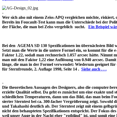
-
Wer sich also mit einem Zeiss-APQ vergleichen möchte, riskiert,
Bereits im Foucault-Test kann man die Unterschiede bei der Pol
der Fläche, die man bei Zeiss vergeblich sucht.
Ein Beispiel w
Bei den AGEMA SD 130 Spezificationen im übernächsten Bild wir
Setzt man die Werte in die untere Formel ein, so kommt für die 
Faktor 1.22, sodaß man rechnerisch 1.057 arcsec hätte. Nimmt m
man mit den Faktor 1,22 eine Auflösung von 0.940 arcsec. Damit 
länge, die man in der Formel verwendet: Wiederum geeignet für
für Sternfreunde, 2. Auflage 1998, Seite 14 .
Siehe auch . . .
-
Die theoretischen Aussagen des Designers, also die computer-bere
erzielte Qualität selbst. Da geht es zunächst um eine exakte und s
schiedlichen Temperaturen, dann um das Bild, das man beim Fouc
sierter Sterntest bei ca. 300-facher Vergrößerung zeigt. Sowohl 
und Takahashi deutlich ab. Der Sterntest zeigt mit einem gelbg
nicht den behaupteten Spezifikationen entspricht. Der Fokus de
weil unser Auge in der Nacht eher "rotblind" ist, und somit 