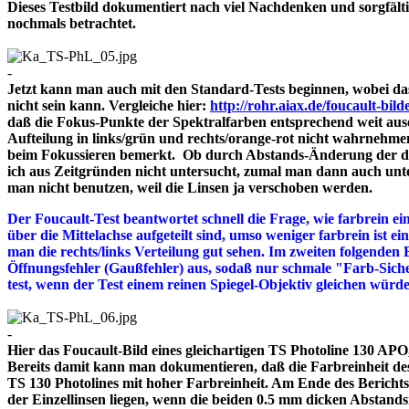
Dieses Testbild dokumentiert nach viel Nachdenken und sorgfält
nochmals betrachtet.
-
Jetzt kann man auch mit den Standard-Tests beginnen, wobei das
nicht sein kann. Vergleiche hier:
http://rohr.aiax.de/foucault-bild
daß die Fokus-Punkte der Spektralfarben entsprechend weit aus
Aufteilung in links/grün und rechts/orange-rot nicht wahrnehme
beim Fokussieren bemerkt. Ob durch Abstands-Änderung der drei
ich aus Zeitgründen nicht untersucht, zumal man dann auch unte
man nicht benutzen, weil die Linsen ja verschoben werden.
Der Foucault-Test beantwortet schnell die Frage, wie farbrein ein
über die Mittelachse aufgeteilt sind, umso weniger farbrein ist e
man die rechts/links Verteilung gut sehen. Im zweiten folgenden 
Öffnungsfehler (Gaußfehler) aus, sodaß nur schmale "Farb-Siche
test, wenn der Test einem reinen Spiegel-Objektiv gleichen würd
-
Hier das Foucault-Bild eines gleichartigen TS Photoline 130 APO, 
Bereits damit kann man dokumentieren, daß die Farbreinheit des 
TS 130 Photolines mit hoher Farbreinheit. Am Ende des Bericht
der Einzellinsen liegen, wenn die beiden 0.5 mm dicken A