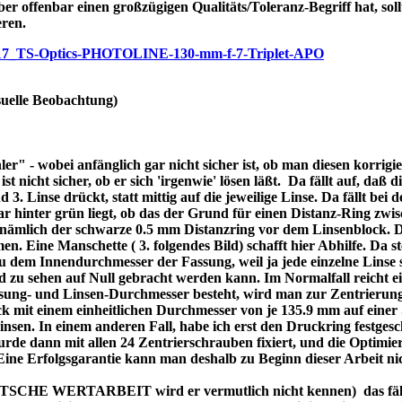
ber offenbar einen großzügigen Qualitäts/Toleranz-Begriff hat, soll
eren.
/p7717_TS-Optics-PHOTOLINE-130-mm-f-7-Triplet-APO
uelle Beobachtung)
r" - wobei anfänglich gar nicht sicher ist, ob man diesen korrigi
nicht sicher, ob er sich 'irgenwie' lösen läßt. Da fällt auf, daß di
3. Linse drückt, statt mittig auf die jeweilige Linse. Da fällt bei
bar hinter grün liegt, ob das der Grund für einen Distanz-Ring zw
re nämlich der schwarze 0.5 mm Distanzring vor dem Linsenblock. 
n. Eine Manschette ( 3. folgendes Bild) schafft hier Abhilfe. Da ste
dem Innendurchmesser der Fassung, weil ja jede einzelne Linse se
d zu sehen auf Null gebracht werden kann. Im Normalfall reicht 
assung- und Linsen-Durchmesser besteht, wird man zur Zentrierung
 mit einem einheitlichen Durchmesser von je 135.9 mm auf einer 
 Linsen. In einem anderen Fall, habe ich erst den Druckring festges
de dann mit allen 24 Zentrierschrauben fixiert, und die Optimier
 Eine Erfolgsgarantie kann man deshalb zu Beginn dieser Arbeit ni
DEUTSCHE WERTARBEIT wird er vermutlich nicht kennen) das fällt