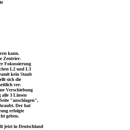
te
eren kann.
e Zentrier-
 der Fokussierung
ischen L2 und L3
Damit kein Staub
llt sich die
itlich ver-
eine Verschiebung
 alle 3 Linsen
Seite "anschlagen",
chraubt. Der hat
ung erfolgte
cht geben.
 jetzt in Deutschland