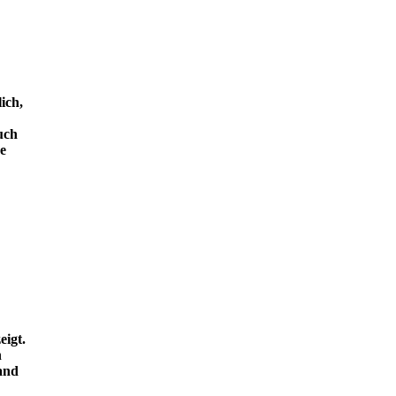
ich,
uch
e
eigt.
n
and