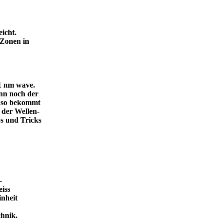
icht.
 Zonen in
.1 nm wave.
dann noch der
, so bekommt
 der Wellen-
s und Tricks
-
eiss
inheit
ende Technik.