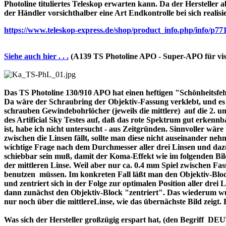
Photoline tituliertes Teleskop erwarten kann. Da der Hersteller a
der Händler vorsichthalber eine Art Endkontrolle bei sich realisi
https://www.teleskop-express.de/shop/product_info.php/info
Siehe auch hier . . .
(A139 TS Photoline APO - Super-APO für vis
Das TS Photoline 130/910 APO hat einen heftigen "Schönheitsfehle
Da wäre der Schraubring der Objektiv-Fassung verklebt, und es ist 
schrauben Gewindebohrlöcher (jeweils die mittlere) auf die 2. und 
des Artificial Sky Testes auf, daß das rote Spektrum gut erkenn
ist, habe ich nicht untersucht - aus Zeitgründen. Sinnvoller wä
zwischen die Linsen fällt, sollte man diese nicht auseinander nehme
wichtige Frage nach dem Durchmesser aller drei Linsen und dazu 
schiebbar sein muß, damit der Koma-Effekt wie im folgenden Bil
der mittleren Linse. Weil aber nur ca. 0.4 mm Spiel zwischen F
benutzen müssen. Im konkreten Fall läßt man den Objektiv-Block
und zentriert sich in der Folge zur optimalen Position aller drei
dann zunächst den Objektiv-Block "zentriert". Das wiederum wur
nur noch über die mittlereLinse, wie das übernächste Bild zeigt.
Was sich der Hersteller großzügig erspart hat, (den Begriff 