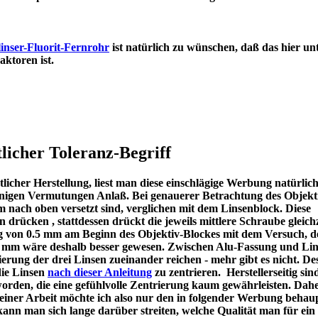
inser-Fluorit-Fernrohr
ist natürlich zu wünschen, daß das hier un
en Refraktoren ist.
licher Toleranz-Begriff
icher Herstellung, liest man diese einschlägige Werbung natürlic
u einigen Vermutungen Anlaß. Bei genauerer Betrachtung des Objekt
m nach oben versetzt sind, verglichen mit dem Linsenblock. Diese
en drücken , stattdessen drückt die jeweils mittlere Schraube gleichz
ng von 0.5 mm am Beginn des Objektiv-Blockes mit dem Versuch, d
 1 mm wäre deshalb besser gewesen. Zwischen Alu-Fassung und Lin
ierung der drei Linsen zueinander reichen - mehr gibt es nicht. De
die Linsen
nach dieser Anleitung
zu zentrieren. Herstellerseitig sin
worden, die eine gefühlvolle Zentrierung kaum gewährleisten. Dah
meiner Arbeit möchte ich also nur den in folgender Werbung behau
kann man sich lange darüber streiten, welche Qualität man für ein