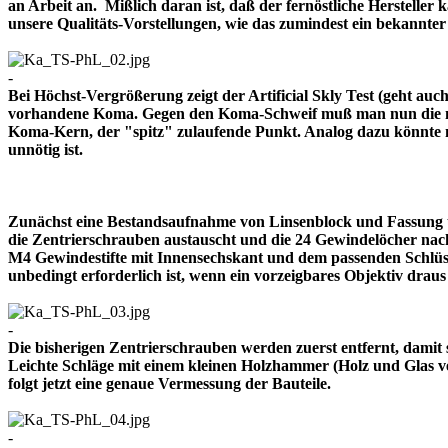
an Arbeit an. Mißlich daran ist, daß der fernöstliche Herstelle
unsere Qualitäts-Vorstellungen, wie das zumindest ein bekann
-
Bei Höchst-Vergrößerung zeigt der Artificial Skly Test (geht au
vorhandene Koma. Gegen den Koma-Schweif muß man nun die mitt
Koma-Kern, der "spitz" zulaufende Punkt. Analog dazu könnte m
unnötig ist.
Zunächst eine Bestandsaufnahme von Linsenblock und Fassung u
die Zentrierschrauben austauscht und die 24 Gewindelöcher nach
M4 Gewindestifte mit Innensechskant und dem passenden Schlüsse
unbedingt erforderlich ist, wenn ein vorzeigbares Objektiv 
-
Die bisherigen Zentrierschrauben werden zuerst entfernt, damit 
Leichte Schläge mit einem kleinen Holzhammer (Holz und Glas ver
folgt jetzt eine genaue Vermessung der Bauteile.
-