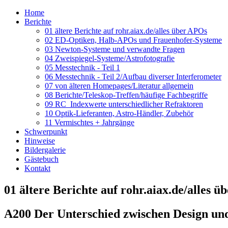
Home
Berichte
01 ältere Berichte auf rohr.aiax.de/alles über APOs
02 ED-Optiken, Halb-APOs und Frauenhofer-Systeme
03 Newton-Systeme und verwandte Fragen
04 Zweispiegel-Systeme/Astrofotografie
05 Messtechnik - Teil 1
06 Messtechnik - Teil 2/Aufbau diverser Interferometer
07 von älteren Homepages/Literatur allgemein
08 Berichte/Teleskop-Treffen/häufige Fachbegriffe
09 RC_Indexwerte unterschiedlicher Refraktoren
10 Optik-Lieferanten, Astro-Händler, Zubehör
11 Vermischtes + Jahrgänge
Schwerpunkt
Hinweise
Bildergalerie
Gästebuch
Kontakt
01 ältere Berichte auf rohr.aiax.de/alles 
A200 Der Unterschied zwischen Design und