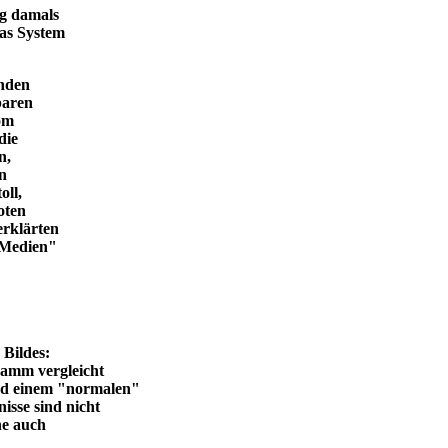
ng damals
das System
enden
baren
vom
die
n,
in
oll,
oten
erklärten
n Medien"
en Bildes:
ramm vergleicht
und einem "normalen"
isse sind nicht
he auch