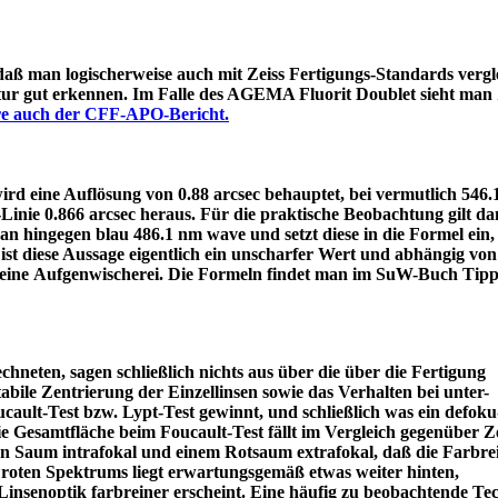
 daß man logischerweise auch mit Zeiss Fertigungs-Standards vergle
itur gut erkennen. Im Falle des AGEMA Fluorit Doublet sieht man
äre auch der CFF-APO-Bericht.
d eine Auflösung von 0.88 arcsec behauptet, bei vermutlich 546
e-Linie 0.866 arcsec heraus. Für die praktische Beobachtung gilt 
an hingegen blau 486.1 nm wave und setzt diese in die Formel ein
ist diese Aussage eigentlich ein unscharfer Wert und abhängig von
 eine Aufgenwischerei. Die Formeln findet man im SuW-Buch Tipp
chneten, sagen schließlich nichts aus über die über die Fertigung
tabile Zentrierung der Einzellinsen sowie das Verhalten bei unter-
ault-Test bzw. Lypt-Test gewinnt, und schließlich was ein defoku
die Gesamtfläche beim Foucault-Test fällt im Vergleich gegenüber Z
rün Saum intrafokal und einem Rotsaum extrafokal, daß die Farbre
s roten Spektrums liegt erwartungsgemäß etwas weiter hinten,
eine Linsenoptik farbreiner erscheint. Eine häufig zu beobacht