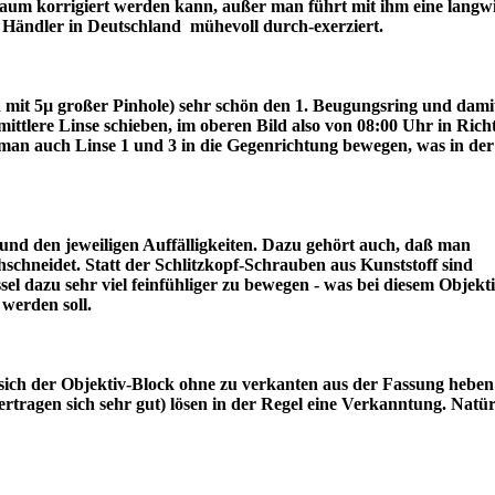
r kaum korrigiert werden kann, außer man führt mit ihm eine langw
ter Händler in Deutschland mühevoll durch-exerziert.
ch mit 5µ großer Pinhole) sehr schön den 1. Beugungsring und dami
lere Linse schieben, im oberen Bild also von 08:00 Uhr in Rich
an auch Linse 1 und 3 in die Gegenrichtung bewegen, was in der
nd den jeweiligen Auffälligkeiten. Dazu gehört auch, daß man
schneidet. Statt der Schlitzkopf-Schrauben aus Kunststoff sind
l dazu sehr viel feinfühliger zu bewegen - was bei diesem Objekt
draus werden soll.
sich der Objektiv-Block ohne zu verkanten aus der Fassung heben 
tragen sich sehr gut) lösen in der Regel eine Verkanntung. Natür