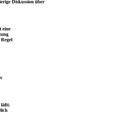
ierige Diskussion über
t eine
tung
 Regel
iv
läßt.
lich