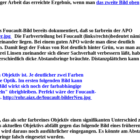
iger Arbeit das erreichte Ergebnis, wenn man
das zweite Bild oben
 Foucault-Bild bereits dokumentiert, daß so farbrein der APO
er.jpg
Die Farbverteilung bei Foucault (links/rechts)bedeutet näml
einander liegen. Bei einem guten APO würde man diese deutlich
n. Damit liegt der Fokus von Rot deutlich hinter Grün, was man a
 Linsen zueinander sich dieser Sachverhalt verbessern läßt, hab
rschiedlich dicke Abstandsringe bräuchte. Distanzplättchen kann
 Objektiv ist. Je deutlicher zwei Farben
ine Optik. Im ersten folgenden Bild kann
Bild wirkt sich noch der farbabhängige
ln" übrigbleiben. Perfekt wäre der Foucault-
e.
http://rohr.aiax.de/foucault-bilderNeu.jpg
das als sehr farbreines Objektiv einen signifikanten Unterschied z
aktuellen Objektivs abfällt gegen das folgende Bild eines frühere
s wird daraus noch ausführlicher eingegangen. Es könnte am Abst
bstandsringe falsch eingesetzt wurden.