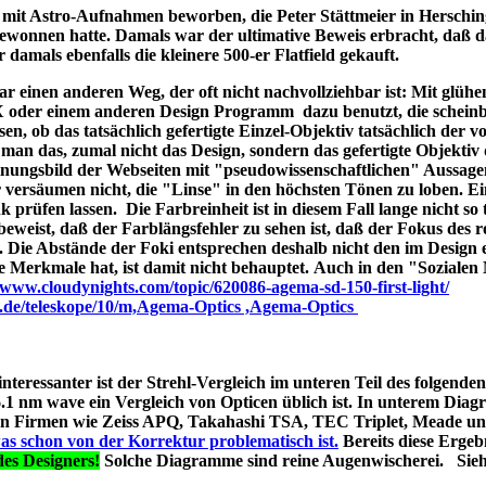
ld mit Astro-Aufnahmen beworben, die Peter Stättmeier in Herschi
ewonnen hatte. Damals war der ultimative Beweis erbracht, daß 
amals ebenfalls die kleinere 500-er Flatfield gekauft.
 einen anderen Weg, der oft nicht nachvollziehbar ist: Mit glüh
X oder einem anderen Design Programm dazu benutzt, die schein
en, ob das tatsächlich gefertigte Einzel-Objektiv tatsächlich der 
man das, zumal nicht das Design, sondern das gefertigte Objektiv 
ungsbild der Webseiten mit "pseudowissenschaftlichen" Aussage
r versäumen nicht, die "Linse" in den höchsten Tönen zu loben. E
 prüfen lassen. Die Farbreinheit ist in diesem Fall lange nicht so t
t beweist, daß der Farblängsfehler zu sehen ist, daß der Fokus des r
. Die Abstände der Foki entsprechen deshalb nicht den im Design 
he Merkmale hat, ist damit nicht behauptet. Auch in den "Soziale
//www.cloudynights.com/topic/620086-agema-sd-150-first-light/
p.de/teleskope/10/m,Agema-Optics ,Agema-Optics
 interessanter ist der Strehl-Vergleich im unteren Teil des folgend
1 nm wave ein Vergleich von Opticen üblich ist. In unterem Diag
erten Firmen wie Zeiss APQ, Takahashi TSA, TEC Triplet, Meade 
as schon von der Korrektur problematisch ist.
Bereits diese Ergebn
es Designers!
Solche Diagramme sind reine Augenwischerei. Sie
s A040;