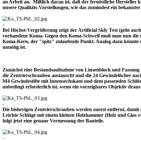
an Arbeit an. Mißlich daran ist, daß der fernöstliche Herstelle
unsere Qualitäts-Vorstellungen, wie das zumindest ein bekann
-
Bei Höchst-Vergrößerung zeigt der Artificial Skly Test (geht au
vorhandene Koma. Gegen den Koma-Schweif muß man nun die mitt
Koma-Kern, der "spitz" zulaufende Punkt. Analog dazu könnte m
unnötig ist.
Zunächst eine Bestandsaufnahme von Linsenblock und Fassung u
die Zentrierschrauben austauscht und die 24 Gewindelöcher nach
M4 Gewindestifte mit Innensechskant und dem passenden Schlüsse
unbedingt erforderlich ist, wenn ein vorzeigbares Objektiv 
-
Die bisherigen Zentrierschrauben werden zuerst entfernt, damit 
Leichte Schläge mit einem kleinen Holzhammer (Holz und Glas ver
folgt jetzt eine genaue Vermessung der Bauteile.
-