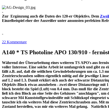
-
Zur Ergänzung auch die Daten des 120-er Objektivs. Dem
Zweil
Einzelbeispiel eher der Ausreißer unter ansonsten perfekt
-
22 Kommentare
A140 * TS Photoline APO 130/910 - fernöst
Während der Überarbeitung eines weiteren TS APO's aus fernöstl
voller Interesse. Eine solche Arbeit ist umfangreich und gibt z
fällt z.B. auf, daß die seitlichen Gewindebohrungen um ca. 1.3 m
Zentrierschrauben sollten eigentlich mittig auf die jeweilige Lins
auf L2 und L3. Damit erklärt sich auch der schwarze Distanzri
Objektiv-Block etwas anzuheben - zwei dieser Distanzringe mit
block besteht ein Spiel (Luft) von 0.4 mm. Das muß für die Zentr
ließ ich den Block an eine Seite des Gehäuses "anschlagen", um 
schwarze M4 Kunststoffgewindestifte mit Schlitzkopf eingesetzt 
tauschte ich ein weiteres Mal diese Zentrierschrauben aus. Mit 
Zustand herstellen, was mir ein weiteres Mal gelang. Natürlich 