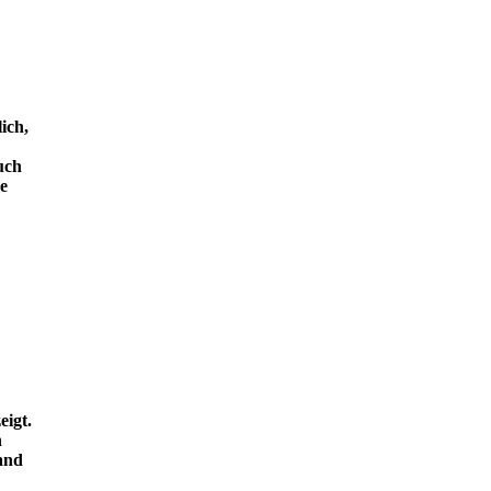
ich,
uch
e
eigt.
n
and