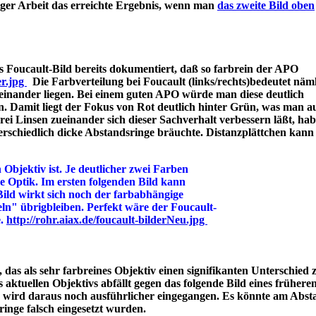
iger Arbeit das erreichte Ergebnis, wenn man
das zweite Bild oben
 Foucault-Bild bereits dokumentiert, daß so farbrein der APO
er.jpg
Die Farbverteilung bei Foucault (links/rechts)bedeutet näml
einander liegen. Bei einem guten APO würde man diese deutlich
n. Damit liegt der Fokus von Rot deutlich hinter Grün, was man a
 Linsen zueinander sich dieser Sachverhalt verbessern läßt, hab
rschiedlich dicke Abstandsringe bräuchte. Distanzplättchen kann
 Objektiv ist. Je deutlicher zwei Farben
ine Optik. Im ersten folgenden Bild kann
Bild wirkt sich noch der farbabhängige
ln" übrigbleiben. Perfekt wäre der Foucault-
e.
http://rohr.aiax.de/foucault-bilderNeu.jpg
das als sehr farbreines Objektiv einen signifikanten Unterschied z
aktuellen Objektivs abfällt gegen das folgende Bild eines frühere
s wird daraus noch ausführlicher eingegangen. Es könnte am Abst
bstandsringe falsch eingesetzt wurden.