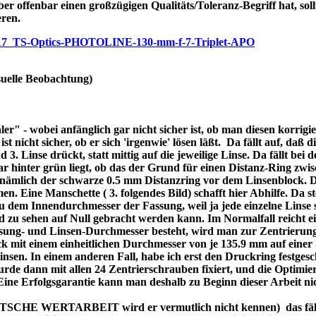
ber offenbar einen großzügigen Qualitäts/Toleranz-Begriff hat, soll
eren.
/p7717_TS-Optics-PHOTOLINE-130-mm-f-7-Triplet-APO
uelle Beobachtung)
r" - wobei anfänglich gar nicht sicher ist, ob man diesen korrigi
nicht sicher, ob er sich 'irgenwie' lösen läßt. Da fällt auf, daß di
3. Linse drückt, statt mittig auf die jeweilige Linse. Da fällt bei
bar hinter grün liegt, ob das der Grund für einen Distanz-Ring zw
re nämlich der schwarze 0.5 mm Distanzring vor dem Linsenblock. 
n. Eine Manschette ( 3. folgendes Bild) schafft hier Abhilfe. Da ste
dem Innendurchmesser der Fassung, weil ja jede einzelne Linse se
d zu sehen auf Null gebracht werden kann. Im Normalfall reicht 
assung- und Linsen-Durchmesser besteht, wird man zur Zentrierung
 mit einem einheitlichen Durchmesser von je 135.9 mm auf einer 
 Linsen. In einem anderen Fall, habe ich erst den Druckring festges
de dann mit allen 24 Zentrierschrauben fixiert, und die Optimier
 Eine Erfolgsgarantie kann man deshalb zu Beginn dieser Arbeit ni
DEUTSCHE WERTARBEIT wird er vermutlich nicht kennen) das fällt