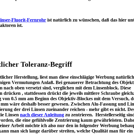
inser-Fluorit-Fernrohr
ist natürlich zu wünschen, daß das hier un
en Refraktoren ist.
licher Toleranz-Begriff
icher Herstellung, liest man diese einschlägige Werbung natürlic
u einigen Vermutungen Anlaß. Bei genauerer Betrachtung des Objekt
m nach oben versetzt sind, verglichen mit dem Linsenblock. Diese
en drücken , stattdessen drückt die jeweils mittlere Schraube gleichz
ng von 0.5 mm am Beginn des Objektiv-Blockes mit dem Versuch, d
 1 mm wäre deshalb besser gewesen. Zwischen Alu-Fassung und Lin
ierung der drei Linsen zueinander reichen - mehr gibt es nicht. De
die Linsen
nach dieser Anleitung
zu zentrieren. Herstellerseitig sin
worden, die eine gefühlvolle Zentrierung kaum gewährleisten. Dah
meiner Arbeit möchte ich also nur den in folgender Werbung behau
kann man sich lange darüber streiten, welche Qualität man für ein