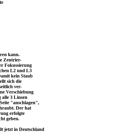
te
eren kann.
e Zentrier-
 der Fokussierung
ischen L2 und L3
Damit kein Staub
llt sich die
itlich ver-
eine Verschiebung
 alle 3 Linsen
Seite "anschlagen",
chraubt. Der hat
ung erfolgte
cht geben.
 jetzt in Deutschland