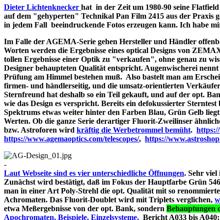
Dieter Lichtenknecker
hat in der Zeit um 1980-90 seine Flatfie
auf dem "gehyperten" Technikal Pan Film 2415 aus der Praxis g
in jedem Fall beeindruckende Fotos erzeugen kann. Ich habe mir d
Im Falle der AGEMA-Serie gehen Hersteller und Händler offenbar
Worten werden die Ergebnisse eines optical Designs von ZEMA
tollen Ergebnisse einer Optik zu "verkaufen", ohne genau zu wiss
Designer behaupteten Qualität entspricht. Augenwischerei nennt 
Prüfung am Himmel bestehen muß. Also bastelt man am Erschein
firmen- und händlerseitig, und die umsatz-orientierten Verkäufe
Sternfreund hat deshalb so ein Teil gekauft, und auf der opt. Bank
wie das Design es verspricht. Bereits ein defokussierter Sterntes
Spektrums etwas weiter hinter den Farben Blau, Grün Gelb liegt
Werten. Ob die ganze Serie derartiger Fluorit-Zweilinser ähnlic
bzw. Astroforen wird
kräftig die Werbetrommel bemüht
.
https:
https://www.agemaoptics.com/telescopes/
,
https://www.astrosho
-
Laut Webseite sind es vier unterschiedliche Öffnungen
. Sehr viel
Zunächst wird bestätigt, daß im Fokus der Hauptfarbe Grün 546.
man in einer Art Poly-Strehl die opt. Qualität mit so renommi
Achromaten. Das Fluorit-Doublet wird mit Triplets verglichen,
w
etwa Meßergebnisse von der opt. Bank, sondern
Behauptungen d
Apochromaten, Beispiele, Einzelsysteme,
Bericht A033 bi