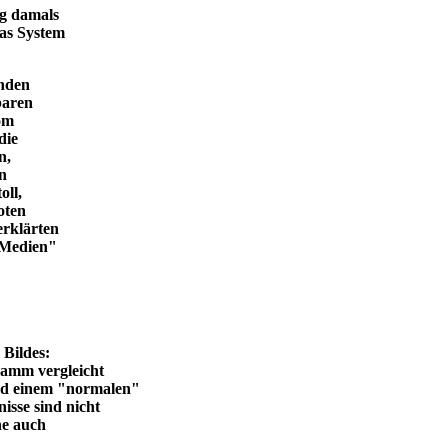
ng damals
das System
enden
baren
vom
die
n,
in
oll,
oten
erklärten
n Medien"
en Bildes:
ramm vergleicht
und einem "normalen"
isse sind nicht
he auch