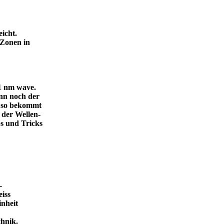
icht.
 Zonen in
.1 nm wave.
dann noch der
, so bekommt
 der Wellen-
s und Tricks
-
eiss
inheit
ende Technik.