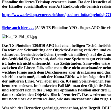
Photoline tituliertes Teleskop erwarten kann. Da der Hersteller a
der Händler vorsichthalber eine Art Endkontrolle bei sich realisi
https://www.teleskop-express.de/shop/product_info.php/info
Siehe auch hier . . .
(A139 TS Photoline APO - Super-APO für vis
Das TS Photoline 130/910 APO hat einen heftigen "Schönheitsfehle
Da wäre der Schraubring der Objektiv-Fassung verklebt, und es ist 
schrauben Gewindebohrlöcher (jeweils die mittlere) auf die 2. und 
des Artificial Sky Testes auf, daß das rote Spektrum gut erkenn
ist, habe ich nicht untersucht - aus Zeitgründen. Sinnvoller wä
zwischen die Linsen fällt, sollte man diese nicht auseinander nehme
wichtige Frage nach dem Durchmesser aller drei Linsen und dazu 
schiebbar sein muß, damit der Koma-Effekt wie im folgenden Bil
der mittleren Linse. Weil aber nur ca. 0.4 mm Spiel zwischen F
benutzen müssen. Im konkreten Fall läßt man den Objektiv-Block
und zentriert sich in der Folge zur optimalen Position aller drei
dann zunächst den Objektiv-Block "zentriert". Das wiederum wur
nur noch über die mittlereLinse, wie das übernächste Bild zeigt.
Was sich der Hersteller großzügig erspart hat, (den Begriff 