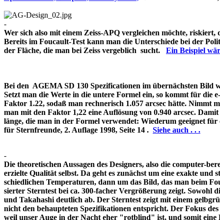
-
Wer sich also mit einem Zeiss-APQ vergleichen möchte, riskiert,
Bereits im Foucault-Test kann man die Unterschiede bei der Pol
der Fläche, die man bei Zeiss vergeblich sucht.
Ein Beispiel w
Bei den AGEMA SD 130 Spezificationen im übernächsten Bild wir
Setzt man die Werte in die untere Formel ein, so kommt für die 
Faktor 1.22, sodaß man rechnerisch 1.057 arcsec hätte. Nimmt m
man mit den Faktor 1,22 eine Auflösung von 0.940 arcsec. Damit 
länge, die man in der Formel verwendet: Wiederum geeignet für
für Sternfreunde, 2. Auflage 1998, Seite 14 .
Siehe auch . . .
-
Die theoretischen Aussagen des Designers, also die computer-bere
erzielte Qualität selbst. Da geht es zunächst um eine exakte und s
schiedlichen Temperaturen, dann um das Bild, das man beim Fouc
sierter Sterntest bei ca. 300-facher Vergrößerung zeigt. Sowohl 
und Takahashi deutlich ab. Der Sterntest zeigt mit einem gelbg
nicht den behaupteten Spezifikationen entspricht. Der Fokus de
weil unser Auge in der Nacht eher "rotblind" ist, und somit 