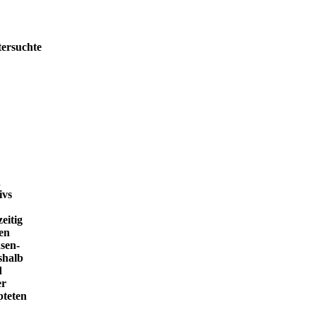
tersuchte
h
ivs
eitig
en
sen-
shalb
d
er
pteten