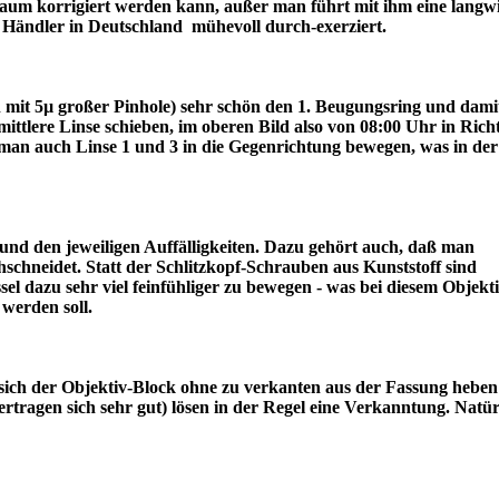
r kaum korrigiert werden kann, außer man führt mit ihm eine langw
ter Händler in Deutschland mühevoll durch-exerziert.
ch mit 5µ großer Pinhole) sehr schön den 1. Beugungsring und dami
lere Linse schieben, im oberen Bild also von 08:00 Uhr in Rich
an auch Linse 1 und 3 in die Gegenrichtung bewegen, was in der
nd den jeweiligen Auffälligkeiten. Dazu gehört auch, daß man
schneidet. Statt der Schlitzkopf-Schrauben aus Kunststoff sind
l dazu sehr viel feinfühliger zu bewegen - was bei diesem Objekt
draus werden soll.
sich der Objektiv-Block ohne zu verkanten aus der Fassung heben 
tragen sich sehr gut) lösen in der Regel eine Verkanntung. Natür