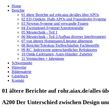
Home
Berichte
01 ältere Berichte auf rohr.aiax.de/alles über APOs
02 ED-Optiken, Halb-APOs und Frauenhofer-Systeme
03 Newton-Systeme und verwandte Fragen
04 Zweispiegel-Systeme/Astrofotografie
05 Messtechnik - Teil 1
06 Messtechnik - Teil 2/Aufbau diverser Interferometer
07 von älteren Homepages/Literatur allgemein
08 Berichte/Teleskop-Treffen/häufige Fachbegriffe
09 RC_Indexwerte unterschiedlicher Refraktoren
10 Optik-Lieferanten, Astro-Händler, Zubehör
11 Vermischtes + Jahrgänge
Schwerpunkt
Hinweise
Bildergalerie
Gästebuch
Kontakt
01 ältere Berichte auf rohr.aiax.de/alles 
A200 Der Unterschied zwischen Design und