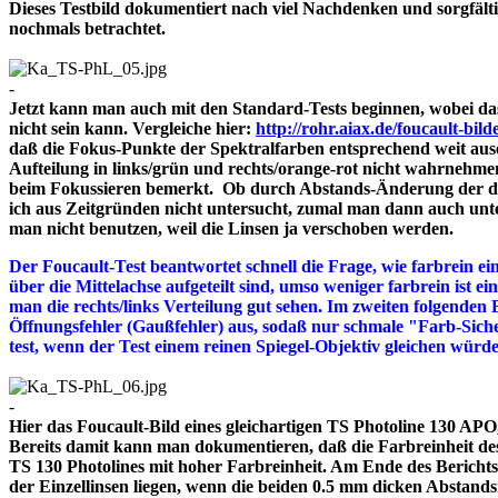
Dieses Testbild dokumentiert nach viel Nachdenken und sorgfält
nochmals betrachtet.
-
Jetzt kann man auch mit den Standard-Tests beginnen, wobei das
nicht sein kann. Vergleiche hier:
http://rohr.aiax.de/foucault-bild
daß die Fokus-Punkte der Spektralfarben entsprechend weit aus
Aufteilung in links/grün und rechts/orange-rot nicht wahrnehme
beim Fokussieren bemerkt. Ob durch Abstands-Änderung der drei
ich aus Zeitgründen nicht untersucht, zumal man dann auch unte
man nicht benutzen, weil die Linsen ja verschoben werden.
Der Foucault-Test beantwortet schnell die Frage, wie farbrein ein
über die Mittelachse aufgeteilt sind, umso weniger farbrein ist e
man die rechts/links Verteilung gut sehen. Im zweiten folgenden 
Öffnungsfehler (Gaußfehler) aus, sodaß nur schmale "Farb-Siche
test, wenn der Test einem reinen Spiegel-Objektiv gleichen würd
-
Hier das Foucault-Bild eines gleichartigen TS Photoline 130 APO, 
Bereits damit kann man dokumentieren, daß die Farbreinheit des 
TS 130 Photolines mit hoher Farbreinheit. Am Ende des Bericht
der Einzellinsen liegen, wenn die beiden 0.5 mm dicken A