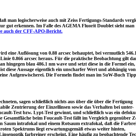
 daß man logischerweise auch mit Zeiss Fertigungs-Standards vergle
itur gut erkennen. Im Falle des AGEMA Fluorit Doublet sieht man
äre auch der CFF-APO-Bericht.
d eine Auflösung von 0.88 arcsec behauptet, bei vermutlich 546
e-Linie 0.866 arcsec heraus. Für die praktische Beobachtung gilt 
an hingegen blau 486.1 nm wave und setzt diese in die Formel ein
ist diese Aussage eigentlich ein unscharfer Wert und abhängig von
 eine Aufgenwischerei. Die Formeln findet man im SuW-Buch Tipp
chneten, sagen schließlich nichts aus über die über die Fertigung
tabile Zentrierung der Einzellinsen sowie das Verhalten bei unter-
ault-Test bzw. Lypt-Test gewinnt, und schließlich was ein defoku
die Gesamtfläche beim Foucault-Test fällt im Vergleich gegenüber Z
rün Saum intrafokal und einem Rotsaum extrafokal, daß die Farbre
s roten Spektrums liegt erwartungsgemäß etwas weiter hinten,
eine Linsenoptik farbreiner erscheint. Eine häufig zu beobacht