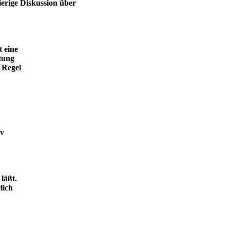
ierige Diskussion über
t eine
tung
 Regel
iv
läßt.
lich