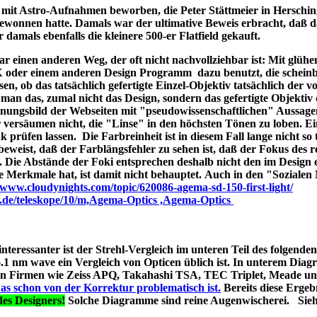
ld mit Astro-Aufnahmen beworben, die Peter Stättmeier in Herschi
ewonnen hatte. Damals war der ultimative Beweis erbracht, daß 
amals ebenfalls die kleinere 500-er Flatfield gekauft.
 einen anderen Weg, der oft nicht nachvollziehbar ist: Mit glüh
X oder einem anderen Design Programm dazu benutzt, die schein
en, ob das tatsächlich gefertigte Einzel-Objektiv tatsächlich der 
man das, zumal nicht das Design, sondern das gefertigte Objektiv 
ungsbild der Webseiten mit "pseudowissenschaftlichen" Aussage
r versäumen nicht, die "Linse" in den höchsten Tönen zu loben. E
 prüfen lassen. Die Farbreinheit ist in diesem Fall lange nicht so t
t beweist, daß der Farblängsfehler zu sehen ist, daß der Fokus des r
. Die Abstände der Foki entsprechen deshalb nicht den im Design 
he Merkmale hat, ist damit nicht behauptet. Auch in den "Soziale
//www.cloudynights.com/topic/620086-agema-sd-150-first-light/
p.de/teleskope/10/m,Agema-Optics ,Agema-Optics
 interessanter ist der Strehl-Vergleich im unteren Teil des folgend
1 nm wave ein Vergleich von Opticen üblich ist. In unterem Diag
erten Firmen wie Zeiss APQ, Takahashi TSA, TEC Triplet, Meade 
as schon von der Korrektur problematisch ist.
Bereits diese Ergebn
es Designers!
Solche Diagramme sind reine Augenwischerei. Sie
s A040;