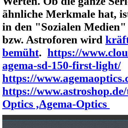
Werten. Ob die ganze Seri
ähnliche Merkmale hat, is
in den "Sozialen Medien"
bzw. Astroforen wird
kräf
bemüht
.
https://www.clo
agema-sd-150-first-light/
https://www.agemaoptics.c
https://www.astroshop.de
Optics ,Agema-Optics