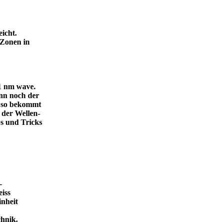
icht.
 Zonen in
.1 nm wave.
dann noch der
, so bekommt
 der Wellen-
s und Tricks
-
eiss
inheit
ende Technik.