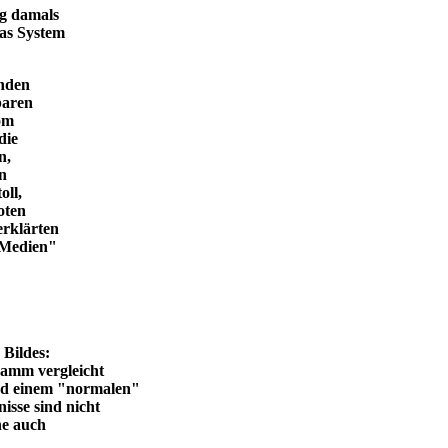
ng damals
das System
enden
baren
vom
die
n,
in
oll,
oten
erklärten
n Medien"
en Bildes:
ramm vergleicht
und einem "normalen"
isse sind nicht
he auch