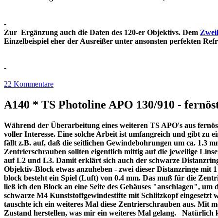
-
Zur Ergänzung auch die Daten des 120-er Objektivs. Dem
Zweil
Einzelbeispiel eher der Ausreißer unter ansonsten perfekt
-
22 Kommentare
A140 * TS Photoline APO 130/910 - fernöst
Während der Überarbeitung eines weiteren TS APO's aus fernöstl
voller Interesse. Eine solche Arbeit ist umfangreich und gibt z
fällt z.B. auf, daß die seitlichen Gewindebohrungen um ca. 1.3 m
Zentrierschrauben sollten eigentlich mittig auf die jeweilige Lins
auf L2 und L3. Damit erklärt sich auch der schwarze Distanzri
Objektiv-Block etwas anzuheben - zwei dieser Distanzringe mit
block besteht ein Spiel (Luft) von 0.4 mm. Das muß für die Zentr
ließ ich den Block an eine Seite des Gehäuses "anschlagen", um 
schwarze M4 Kunststoffgewindestifte mit Schlitzkopf eingesetzt 
tauschte ich ein weiteres Mal diese Zentrierschrauben aus. Mit 
Zustand herstellen, was mir ein weiteres Mal gelang. Natürlich 