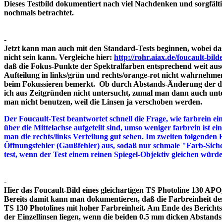
Dieses Testbild dokumentiert nach viel Nachdenken und sorgfält
nochmals betrachtet.
-
Jetzt kann man auch mit den Standard-Tests beginnen, wobei das
nicht sein kann. Vergleiche hier:
http://rohr.aiax.de/foucault-bild
daß die Fokus-Punkte der Spektralfarben entsprechend weit aus
Aufteilung in links/grün und rechts/orange-rot nicht wahrnehme
beim Fokussieren bemerkt. Ob durch Abstands-Änderung der drei
ich aus Zeitgründen nicht untersucht, zumal man dann auch unte
man nicht benutzen, weil die Linsen ja verschoben werden.
Der Foucault-Test beantwortet schnell die Frage, wie farbrein ein
über die Mittelachse aufgeteilt sind, umso weniger farbrein ist e
man die rechts/links Verteilung gut sehen. Im zweiten folgenden 
Öffnungsfehler (Gaußfehler) aus, sodaß nur schmale "Farb-Siche
test, wenn der Test einem reinen Spiegel-Objektiv gleichen würd
-
Hier das Foucault-Bild eines gleichartigen TS Photoline 130 APO, 
Bereits damit kann man dokumentieren, daß die Farbreinheit des 
TS 130 Photolines mit hoher Farbreinheit. Am Ende des Bericht
der Einzellinsen liegen, wenn die beiden 0.5 mm dicken A