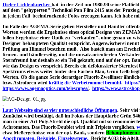
Dieter Lichtenknecker
hat in der Zeit um 1980-90 seine Flatfie
auf dem "gehyperten" Technikal Pan Film 2415 aus der Praxis g
in jedem Fall beeindruckende Fotos erzeugen kann. Ich habe mir d
Im Falle der AGEMA-Serie gehen Hersteller und Händler offenbar
Worten werden die Ergebnisse eines optical Designs von ZEMA
tollen Ergebnisse einer Optik zu "verkaufen", ohne genau zu wiss
Designer behaupteten Qualität entspricht. Augenwischerei nennt 
Prüfung am Himmel bestehen muß. Also bastelt man am Erschein
firmen- und händlerseitig, und die umsatz-orientierten Verkäufe
Sternfreund hat deshalb so ein Teil gekauft, und auf der opt. Bank
wie das Design es verspricht. Bereits ein defokussierter Sterntes
Spektrums etwas weiter hinter den Farben Blau, Grün Gelb liegt
Werten. Ob die ganze Serie derartiger Fluorit-Zweilinser ähnlic
bzw. Astroforen wird
kräftig die Werbetrommel bemüht
.
https:
https://www.agemaoptics.com/telescopes/
,
https://www.astrosho
-
Laut Webseite sind es vier unterschiedliche Öffnungen
. Sehr viel
Zunächst wird bestätigt, daß im Fokus der Hauptfarbe Grün 546.
man in einer Art Poly-Strehl die opt. Qualität mit so renommi
Achromaten. Das Fluorit-Doublet wird mit Triplets verglichen,
w
etwa Meßergebnisse von der opt. Bank, sondern
Behauptungen d
Apochromaten, Beispiele, Einzelsysteme,
Bericht A033 bi