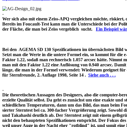
-
Wer sich also mit einem Zeiss-APQ vergleichen möchte, riskiert,
Bereits im Foucault-Test kann man die Unterschiede bei der Pol
der Fläche, die man bei Zeiss vergeblich sucht.
Ein Beispiel w
Bei den AGEMA SD 130 Spezificationen im übernächsten Bild wir
Setzt man die Werte in die untere Formel ein, so kommt für die 
Faktor 1.22, sodaß man rechnerisch 1.057 arcsec hätte. Nimmt m
man mit den Faktor 1,22 eine Auflösung von 0.940 arcsec. Damit 
länge, die man in der Formel verwendet: Wiederum geeignet für
für Sternfreunde, 2. Auflage 1998, Seite 14 .
Siehe auch . . .
-
Die theoretischen Aussagen des Designers, also die computer-bere
erzielte Qualität selbst. Da geht es zunächst um eine exakte und s
schiedlichen Temperaturen, dann um das Bild, das man beim Fouc
sierter Sterntest bei ca. 300-facher Vergrößerung zeigt. Sowohl 
und Takahashi deutlich ab. Der Sterntest zeigt mit einem gelbg
nicht den behaupteten Spezifikationen entspricht. Der Fokus de
weil unser Auge in der Nacht eher "rotblind" ist, und somit 