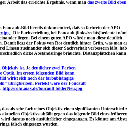
iger Arbeit das erreichte Ergebnis, wenn man
das zweite Bild oben
 Foucault-Bild bereits dokumentiert, daß so farbrein der APO
er.jpg
Die Farbverteilung bei Foucault (links/rechts)bedeutet näml
einander liegen. Bei einem guten APO würde man diese deutlich
n. Damit liegt der Fokus von Rot deutlich hinter Grün, was man a
 Linsen zueinander sich dieser Sachverhalt verbessern läßt, hab
rschiedlich dicke Abstandsringe bräuchte. Distanzplättchen kann
 Objektiv ist. Je deutlicher zwei Farben
ine Optik. Im ersten folgenden Bild kann
Bild wirkt sich noch der farbabhängige
ln" übrigbleiben. Perfekt wäre der Foucault-
e.
http://rohr.aiax.de/foucault-bilderNeu.jpg
das als sehr farbreines Objektiv einen signifikanten Unterschied z
aktuellen Objektivs abfällt gegen das folgende Bild eines frühere
s wird daraus noch ausführlicher eingegangen. Es könnte am Abst
bstandsringe falsch eingesetzt wurden.