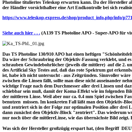
Photoline tituliertes Teleskop erwarten kann. Da der Hersteller a
der Händler vorsichthalber eine Art Endkontrolle bei sich realisi
https://www.teleskop-express.de/shop/product_info.php/info
Siehe auch hier . . .
(A139 TS Photoline APO - Super-APO für vis
Das TS Photoline 130/910 APO hat einen heftigen "Schönheitsfehle
Da wäre der Schraubring der Objektiv-Fassung verklebt, und es ist 
schrauben Gewindebohrlöcher (jeweils die mittlere) auf die 2. und 
des Artificial Sky Testes auf, daß das rote Spektrum gut erkenn
ist, habe ich nicht untersucht - aus Zeitgründen. Sinnvoller wä
zwischen die Linsen fällt, sollte man diese nicht auseinander nehme
wichtige Frage nach dem Durchmesser aller drei Linsen und dazu 
schiebbar sein muß, damit der Koma-Effekt wie im folgenden Bil
der mittleren Linse. Weil aber nur ca. 0.4 mm Spiel zwischen F
benutzen müssen. Im konkreten Fall läßt man den Objektiv-Block
und zentriert sich in der Folge zur optimalen Position aller drei
dann zunächst den Objektiv-Block "zentriert". Das wiederum wur
nur noch über die mittlereLinse, wie das übernächste Bild zeigt.
Was sich der Hersteller großzügig erspart hat, (den Begriff 