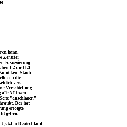
te
eren kann.
e Zentrier-
 der Fokussierung
ischen L2 und L3
Damit kein Staub
llt sich die
itlich ver-
eine Verschiebung
 alle 3 Linsen
Seite "anschlagen",
chraubt. Der hat
ung erfolgte
cht geben.
 jetzt in Deutschland