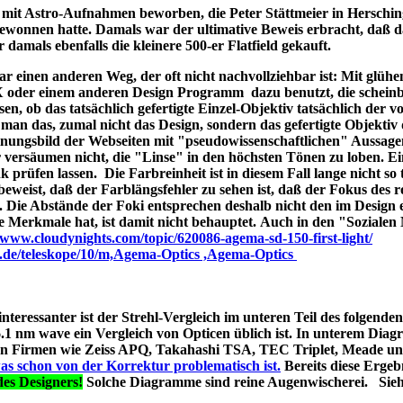
ld mit Astro-Aufnahmen beworben, die Peter Stättmeier in Herschi
ewonnen hatte. Damals war der ultimative Beweis erbracht, daß 
amals ebenfalls die kleinere 500-er Flatfield gekauft.
 einen anderen Weg, der oft nicht nachvollziehbar ist: Mit glüh
X oder einem anderen Design Programm dazu benutzt, die schein
en, ob das tatsächlich gefertigte Einzel-Objektiv tatsächlich der 
man das, zumal nicht das Design, sondern das gefertigte Objektiv 
ungsbild der Webseiten mit "pseudowissenschaftlichen" Aussage
r versäumen nicht, die "Linse" in den höchsten Tönen zu loben. E
 prüfen lassen. Die Farbreinheit ist in diesem Fall lange nicht so t
t beweist, daß der Farblängsfehler zu sehen ist, daß der Fokus des r
. Die Abstände der Foki entsprechen deshalb nicht den im Design 
he Merkmale hat, ist damit nicht behauptet. Auch in den "Soziale
//www.cloudynights.com/topic/620086-agema-sd-150-first-light/
p.de/teleskope/10/m,Agema-Optics ,Agema-Optics
 interessanter ist der Strehl-Vergleich im unteren Teil des folgend
1 nm wave ein Vergleich von Opticen üblich ist. In unterem Diag
erten Firmen wie Zeiss APQ, Takahashi TSA, TEC Triplet, Meade 
as schon von der Korrektur problematisch ist.
Bereits diese Ergebn
es Designers!
Solche Diagramme sind reine Augenwischerei. Sie
s A040;