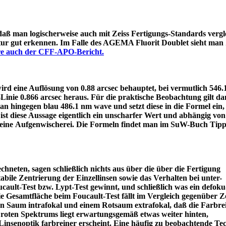
 daß man logischerweise auch mit Zeiss Fertigungs-Standards vergle
itur gut erkennen. Im Falle des AGEMA Fluorit Doublet sieht man
äre auch der CFF-APO-Bericht.
d eine Auflösung von 0.88 arcsec behauptet, bei vermutlich 546
e-Linie 0.866 arcsec heraus. Für die praktische Beobachtung gilt 
an hingegen blau 486.1 nm wave und setzt diese in die Formel ein
ist diese Aussage eigentlich ein unscharfer Wert und abhängig von
 eine Aufgenwischerei. Die Formeln findet man im SuW-Buch Tipp
chneten, sagen schließlich nichts aus über die über die Fertigung
tabile Zentrierung der Einzellinsen sowie das Verhalten bei unter-
ault-Test bzw. Lypt-Test gewinnt, und schließlich was ein defoku
die Gesamtfläche beim Foucault-Test fällt im Vergleich gegenüber Z
rün Saum intrafokal und einem Rotsaum extrafokal, daß die Farbre
s roten Spektrums liegt erwartungsgemäß etwas weiter hinten,
eine Linsenoptik farbreiner erscheint. Eine häufig zu beobacht