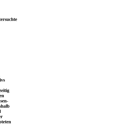
tersuchte
h
ivs
eitig
en
sen-
shalb
d
er
pteten