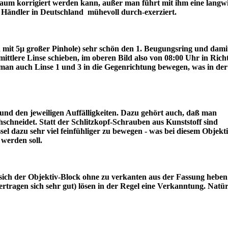
r kaum korrigiert werden kann, außer man führt mit ihm eine langw
ter Händler in Deutschland mühevoll durch-exerziert.
ch mit 5µ großer Pinhole) sehr schön den 1. Beugungsring und dami
lere Linse schieben, im oberen Bild also von 08:00 Uhr in Rich
an auch Linse 1 und 3 in die Gegenrichtung bewegen, was in der
nd den jeweiligen Auffälligkeiten. Dazu gehört auch, daß man
schneidet. Statt der Schlitzkopf-Schrauben aus Kunststoff sind
l dazu sehr viel feinfühliger zu bewegen - was bei diesem Objekt
draus werden soll.
sich der Objektiv-Block ohne zu verkanten aus der Fassung heben 
tragen sich sehr gut) lösen in der Regel eine Verkanntung. Natür