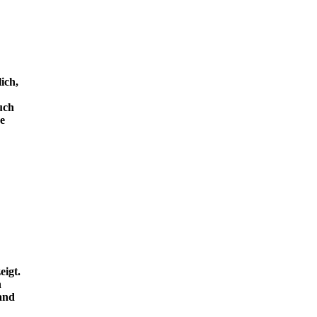
ich,
uch
e
eigt.
n
and