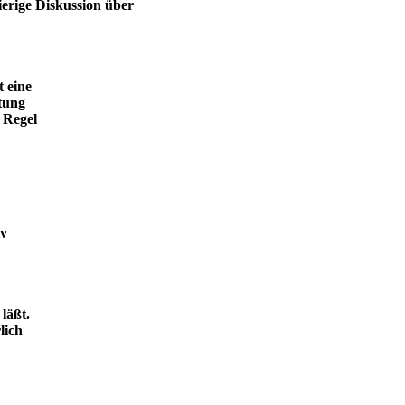
ierige Diskussion über
t eine
tung
 Regel
iv
läßt.
lich