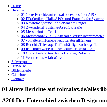
Home
Berichte
01 ältere Berichte auf rohr.aiax.de/alles über APOs
02 ED-Optiken, Halb-APOs und Frauenhofer-Systeme
03 Newton-Systeme und verwandte Fragen
04 Zweispiegel-Systeme/Astrofotografie
05 Messtechnik - Teil 1
06 Messtechnik - Teil 2/Aufbau diverser Interferometer
07 von älteren Homepages/Literatur allgemein
08 Berichte/Teleskop-Treffen/häufige Fachbegriffe
09 RC_Indexwerte unterschiedlicher Refraktoren
10 Optik-Lieferanten, Astro-Händler, Zubehör
11 Vermischtes + Jahrgänge
Schwerpunkt
Hinweise
Bildergalerie
Gästebuch
Kontakt
01 ältere Berichte auf rohr.aiax.de/alles 
A200 Der Unterschied zwischen Design und