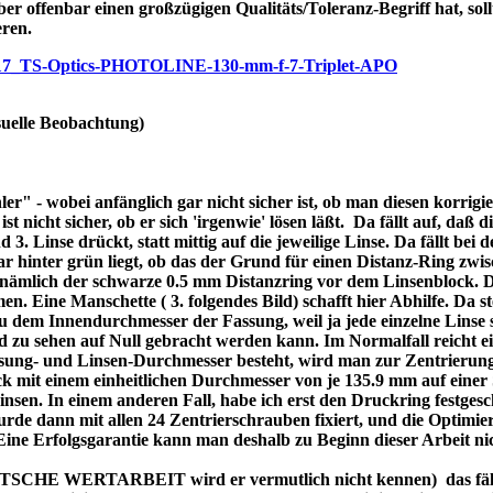
ber offenbar einen großzügigen Qualitäts/Toleranz-Begriff hat, soll
eren.
/p7717_TS-Optics-PHOTOLINE-130-mm-f-7-Triplet-APO
uelle Beobachtung)
r" - wobei anfänglich gar nicht sicher ist, ob man diesen korrigi
nicht sicher, ob er sich 'irgenwie' lösen läßt. Da fällt auf, daß di
3. Linse drückt, statt mittig auf die jeweilige Linse. Da fällt bei
bar hinter grün liegt, ob das der Grund für einen Distanz-Ring zw
re nämlich der schwarze 0.5 mm Distanzring vor dem Linsenblock. 
n. Eine Manschette ( 3. folgendes Bild) schafft hier Abhilfe. Da ste
dem Innendurchmesser der Fassung, weil ja jede einzelne Linse se
d zu sehen auf Null gebracht werden kann. Im Normalfall reicht 
assung- und Linsen-Durchmesser besteht, wird man zur Zentrierung
 mit einem einheitlichen Durchmesser von je 135.9 mm auf einer 
 Linsen. In einem anderen Fall, habe ich erst den Druckring festges
de dann mit allen 24 Zentrierschrauben fixiert, und die Optimier
 Eine Erfolgsgarantie kann man deshalb zu Beginn dieser Arbeit ni
DEUTSCHE WERTARBEIT wird er vermutlich nicht kennen) das fällt