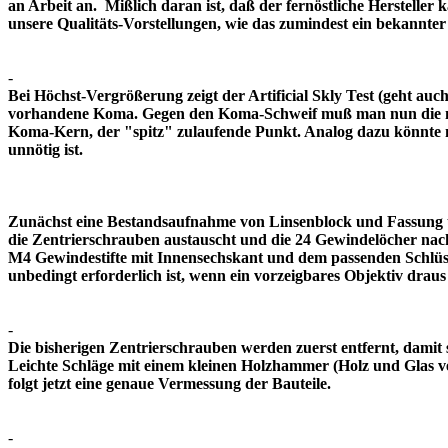
an Arbeit an. Mißlich daran ist, daß der fernöstliche Herstelle
unsere Qualitäts-Vorstellungen, wie das zumindest ein bekann
-
Bei Höchst-Vergrößerung zeigt der Artificial Skly Test (geht au
vorhandene Koma. Gegen den Koma-Schweif muß man nun die mitt
Koma-Kern, der "spitz" zulaufende Punkt. Analog dazu könnte m
unnötig ist.
Zunächst eine Bestandsaufnahme von Linsenblock und Fassung u
die Zentrierschrauben austauscht und die 24 Gewindelöcher nach
M4 Gewindestifte mit Innensechskant und dem passenden Schlüsse
unbedingt erforderlich ist, wenn ein vorzeigbares Objektiv 
-
Die bisherigen Zentrierschrauben werden zuerst entfernt, damit 
Leichte Schläge mit einem kleinen Holzhammer (Holz und Glas ver
folgt jetzt eine genaue Vermessung der Bauteile.
-