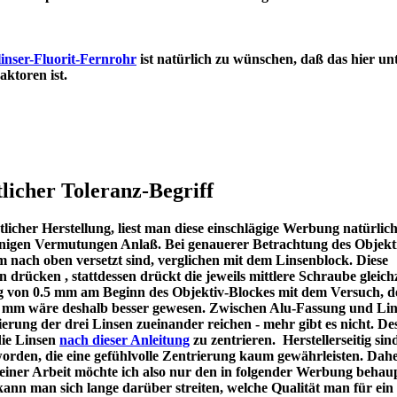
inser-Fluorit-Fernrohr
ist natürlich zu wünschen, daß das hier un
en Refraktoren ist.
licher Toleranz-Begriff
icher Herstellung, liest man diese einschlägige Werbung natürlic
u einigen Vermutungen Anlaß. Bei genauerer Betrachtung des Objekt
m nach oben versetzt sind, verglichen mit dem Linsenblock. Diese
en drücken , stattdessen drückt die jeweils mittlere Schraube gleichz
ng von 0.5 mm am Beginn des Objektiv-Blockes mit dem Versuch, d
 1 mm wäre deshalb besser gewesen. Zwischen Alu-Fassung und Lin
ierung der drei Linsen zueinander reichen - mehr gibt es nicht. De
die Linsen
nach dieser Anleitung
zu zentrieren. Herstellerseitig sin
worden, die eine gefühlvolle Zentrierung kaum gewährleisten. Dah
meiner Arbeit möchte ich also nur den in folgender Werbung behau
kann man sich lange darüber streiten, welche Qualität man für ein