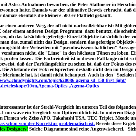
ld mit Astro-Aufnahmen beworben, die Peter Stättmeier in Herschi
ewonnen hatte. Damals war der ultimative Beweis erbracht, daß 
amals ebenfalls die kleinere 500-er Flatfield gekauft.
 einen anderen Weg, der oft nicht nachvollziehbar ist: Mit glüh
X oder einem anderen Design Programm dazu benutzt, die schein
en, ob das tatsächlich gefertigte Einzel-Objektiv tatsächlich der 
man das, zumal nicht das Design, sondern das gefertigte Objektiv 
ungsbild der Webseiten mit "pseudowissenschaftlichen" Aussage
r versäumen nicht, die "Linse" in den höchsten Tönen zu loben. E
 prüfen lassen. Die Farbreinheit ist in diesem Fall lange nicht so t
t beweist, daß der Farblängsfehler zu sehen ist, daß der Fokus des r
. Die Abstände der Foki entsprechen deshalb nicht den im Design 
he Merkmale hat, ist damit nicht behauptet. Auch in den "Soziale
//www.cloudynights.com/topic/620086-agema-sd-150-first-light/
p.de/teleskope/10/m,Agema-Optics ,Agema-Optics
 interessanter ist der Strehl-Vergleich im unteren Teil des folgend
1 nm wave ein Vergleich von Opticen üblich ist. In unterem Diag
erten Firmen wie Zeiss APQ, Takahashi TSA, TEC Triplet, Meade 
as schon von der Korrektur problematisch ist.
Bereits diese Ergebn
es Designers!
Solche Diagramme sind reine Augenwischerei. Sie
s A040;