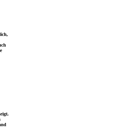
ich,
uch
e
eigt.
n
and