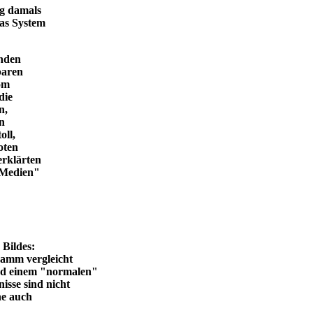
ng damals
das System
enden
baren
vom
die
n,
in
oll,
oten
erklärten
n Medien"
en Bildes:
ramm vergleicht
und einem "normalen"
isse sind nicht
he auch