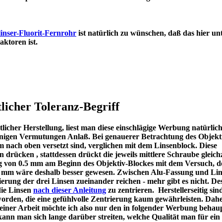
inser-Fluorit-Fernrohr
ist natürlich zu wünschen, daß das hier un
en Refraktoren ist.
licher Toleranz-Begriff
icher Herstellung, liest man diese einschlägige Werbung natürlic
u einigen Vermutungen Anlaß. Bei genauerer Betrachtung des Objekt
m nach oben versetzt sind, verglichen mit dem Linsenblock. Diese
en drücken , stattdessen drückt die jeweils mittlere Schraube gleichz
ng von 0.5 mm am Beginn des Objektiv-Blockes mit dem Versuch, d
 1 mm wäre deshalb besser gewesen. Zwischen Alu-Fassung und Lin
ierung der drei Linsen zueinander reichen - mehr gibt es nicht. De
die Linsen
nach dieser Anleitung
zu zentrieren. Herstellerseitig sin
worden, die eine gefühlvolle Zentrierung kaum gewährleisten. Dah
meiner Arbeit möchte ich also nur den in folgender Werbung behau
kann man sich lange darüber streiten, welche Qualität man für ein