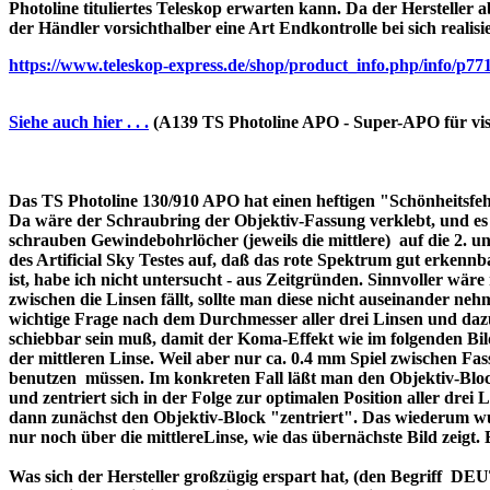
Photoline tituliertes Teleskop erwarten kann. Da der Hersteller a
der Händler vorsichthalber eine Art Endkontrolle bei sich realisi
https://www.teleskop-express.de/shop/product_info.php/info
Siehe auch hier . . .
(A139 TS Photoline APO - Super-APO für vis
Das TS Photoline 130/910 APO hat einen heftigen "Schönheitsfehle
Da wäre der Schraubring der Objektiv-Fassung verklebt, und es ist 
schrauben Gewindebohrlöcher (jeweils die mittlere) auf die 2. und 
des Artificial Sky Testes auf, daß das rote Spektrum gut erkenn
ist, habe ich nicht untersucht - aus Zeitgründen. Sinnvoller wä
zwischen die Linsen fällt, sollte man diese nicht auseinander nehme
wichtige Frage nach dem Durchmesser aller drei Linsen und dazu 
schiebbar sein muß, damit der Koma-Effekt wie im folgenden Bil
der mittleren Linse. Weil aber nur ca. 0.4 mm Spiel zwischen F
benutzen müssen. Im konkreten Fall läßt man den Objektiv-Block
und zentriert sich in der Folge zur optimalen Position aller drei
dann zunächst den Objektiv-Block "zentriert". Das wiederum wur
nur noch über die mittlereLinse, wie das übernächste Bild zeigt.
Was sich der Hersteller großzügig erspart hat, (den Begriff 