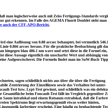
 daß man logischerweise auch mit Zeiss Fertigungs-Standards vergle
itur gut erkennen. Im Falle des AGEMA Fluorit Doublet sieht man
äre auch der CFF-APO-Bericht.
d eine Auflösung von 0.88 arcsec behauptet, bei vermutlich 546
e-Linie 0.866 arcsec heraus. Für die praktische Beobachtung gilt 
an hingegen blau 486.1 nm wave und setzt diese in die Formel ein
ist diese Aussage eigentlich ein unscharfer Wert und abhängig von
 eine Aufgenwischerei. Die Formeln findet man im SuW-Buch Tipp
chneten, sagen schließlich nichts aus über die über die Fertigung
tabile Zentrierung der Einzellinsen sowie das Verhalten bei unter-
ault-Test bzw. Lypt-Test gewinnt, und schließlich was ein defoku
die Gesamtfläche beim Foucault-Test fällt im Vergleich gegenüber Z
rün Saum intrafokal und einem Rotsaum extrafokal, daß die Farbre
s roten Spektrums liegt erwartungsgemäß etwas weiter hinten,
eine Linsenoptik farbreiner erscheint. Eine häufig zu beobacht