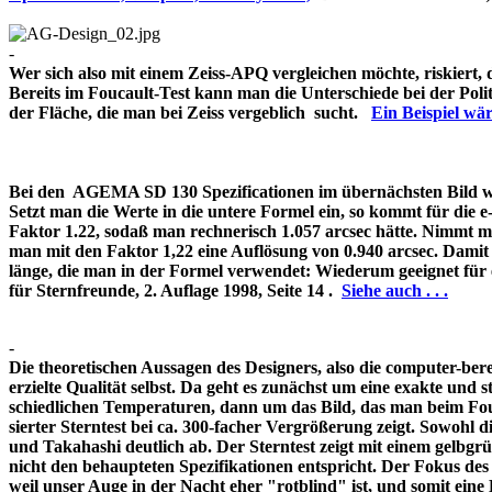
-
Wer sich also mit einem Zeiss-APQ vergleichen möchte, riskiert,
Bereits im Foucault-Test kann man die Unterschiede bei der Pol
der Fläche, die man bei Zeiss vergeblich sucht.
Ein Beispiel w
Bei den AGEMA SD 130 Spezificationen im übernächsten Bild wir
Setzt man die Werte in die untere Formel ein, so kommt für die 
Faktor 1.22, sodaß man rechnerisch 1.057 arcsec hätte. Nimmt m
man mit den Faktor 1,22 eine Auflösung von 0.940 arcsec. Damit 
länge, die man in der Formel verwendet: Wiederum geeignet für
für Sternfreunde, 2. Auflage 1998, Seite 14 .
Siehe auch . . .
-
Die theoretischen Aussagen des Designers, also die computer-bere
erzielte Qualität selbst. Da geht es zunächst um eine exakte und s
schiedlichen Temperaturen, dann um das Bild, das man beim Fouc
sierter Sterntest bei ca. 300-facher Vergrößerung zeigt. Sowohl 
und Takahashi deutlich ab. Der Sterntest zeigt mit einem gelbg
nicht den behaupteten Spezifikationen entspricht. Der Fokus de
weil unser Auge in der Nacht eher "rotblind" ist, und somit 