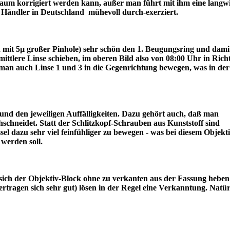
r kaum korrigiert werden kann, außer man führt mit ihm eine langw
ter Händler in Deutschland mühevoll durch-exerziert.
ch mit 5µ großer Pinhole) sehr schön den 1. Beugungsring und dami
lere Linse schieben, im oberen Bild also von 08:00 Uhr in Rich
an auch Linse 1 und 3 in die Gegenrichtung bewegen, was in der
nd den jeweiligen Auffälligkeiten. Dazu gehört auch, daß man
schneidet. Statt der Schlitzkopf-Schrauben aus Kunststoff sind
l dazu sehr viel feinfühliger zu bewegen - was bei diesem Objekt
draus werden soll.
sich der Objektiv-Block ohne zu verkanten aus der Fassung heben 
tragen sich sehr gut) lösen in der Regel eine Verkanntung. Natür