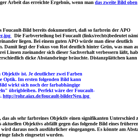
iger Arbeit das erreichte Ergebnis, wenn man
das zweite Bild oben
 Foucault-Bild bereits dokumentiert, daß so farbrein der APO
er.jpg
Die Farbverteilung bei Foucault (links/rechts)bedeutet näml
einander liegen. Bei einem guten APO würde man diese deutlich
n. Damit liegt der Fokus von Rot deutlich hinter Grün, was man a
 Linsen zueinander sich dieser Sachverhalt verbessern läßt, hab
rschiedlich dicke Abstandsringe bräuchte. Distanzplättchen kann
 Objektiv ist. Je deutlicher zwei Farben
ine Optik. Im ersten folgenden Bild kann
Bild wirkt sich noch der farbabhängige
ln" übrigbleiben. Perfekt wäre der Foucault-
e.
http://rohr.aiax.de/foucault-bilderNeu.jpg
das als sehr farbreines Objektiv einen signifikanten Unterschied z
aktuellen Objektivs abfällt gegen das folgende Bild eines frühere
s wird daraus noch ausführlicher eingegangen. Es könnte am Abst
bstandsringe falsch eingesetzt wurden.