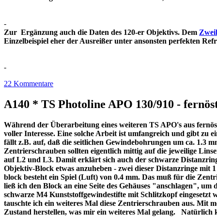
-
Zur Ergänzung auch die Daten des 120-er Objektivs. Dem
Zweil
Einzelbeispiel eher der Ausreißer unter ansonsten perfekt
-
22 Kommentare
A140 * TS Photoline APO 130/910 - fernöst
Während der Überarbeitung eines weiteren TS APO's aus fernöstl
voller Interesse. Eine solche Arbeit ist umfangreich und gibt z
fällt z.B. auf, daß die seitlichen Gewindebohrungen um ca. 1.3 m
Zentrierschrauben sollten eigentlich mittig auf die jeweilige Lins
auf L2 und L3. Damit erklärt sich auch der schwarze Distanzri
Objektiv-Block etwas anzuheben - zwei dieser Distanzringe mit
block besteht ein Spiel (Luft) von 0.4 mm. Das muß für die Zentr
ließ ich den Block an eine Seite des Gehäuses "anschlagen", um 
schwarze M4 Kunststoffgewindestifte mit Schlitzkopf eingesetzt 
tauschte ich ein weiteres Mal diese Zentrierschrauben aus. Mit 
Zustand herstellen, was mir ein weiteres Mal gelang. Natürlich 