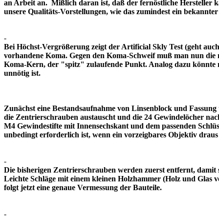
an Arbeit an. Mißlich daran ist, daß der fernöstliche Herstelle
unsere Qualitäts-Vorstellungen, wie das zumindest ein bekann
-
Bei Höchst-Vergrößerung zeigt der Artificial Skly Test (geht au
vorhandene Koma. Gegen den Koma-Schweif muß man nun die mitt
Koma-Kern, der "spitz" zulaufende Punkt. Analog dazu könnte m
unnötig ist.
Zunächst eine Bestandsaufnahme von Linsenblock und Fassung u
die Zentrierschrauben austauscht und die 24 Gewindelöcher nach
M4 Gewindestifte mit Innensechskant und dem passenden Schlüsse
unbedingt erforderlich ist, wenn ein vorzeigbares Objektiv 
-
Die bisherigen Zentrierschrauben werden zuerst entfernt, damit 
Leichte Schläge mit einem kleinen Holzhammer (Holz und Glas ver
folgt jetzt eine genaue Vermessung der Bauteile.
-