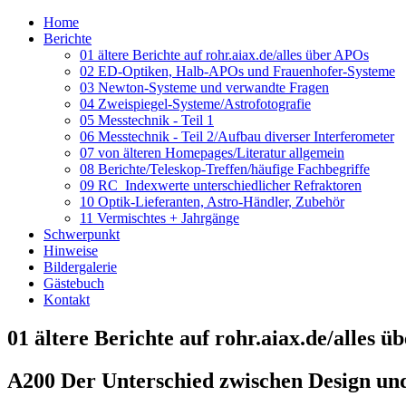
Home
Berichte
01 ältere Berichte auf rohr.aiax.de/alles über APOs
02 ED-Optiken, Halb-APOs und Frauenhofer-Systeme
03 Newton-Systeme und verwandte Fragen
04 Zweispiegel-Systeme/Astrofotografie
05 Messtechnik - Teil 1
06 Messtechnik - Teil 2/Aufbau diverser Interferometer
07 von älteren Homepages/Literatur allgemein
08 Berichte/Teleskop-Treffen/häufige Fachbegriffe
09 RC_Indexwerte unterschiedlicher Refraktoren
10 Optik-Lieferanten, Astro-Händler, Zubehör
11 Vermischtes + Jahrgänge
Schwerpunkt
Hinweise
Bildergalerie
Gästebuch
Kontakt
01 ältere Berichte auf rohr.aiax.de/alles 
A200 Der Unterschied zwischen Design und