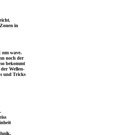
icht.
 Zonen in
.1 nm wave.
dann noch der
, so bekommt
 der Wellen-
s und Tricks
-
eiss
inheit
ende Technik.