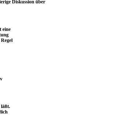
ierige Diskussion über
t eine
tung
 Regel
iv
läßt.
lich