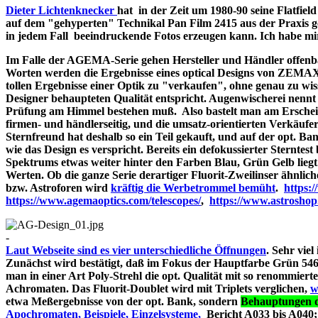
Dieter Lichtenknecker
hat in der Zeit um 1980-90 seine Flatfie
auf dem "gehyperten" Technikal Pan Film 2415 aus der Praxis g
in jedem Fall beeindruckende Fotos erzeugen kann. Ich habe mir d
Im Falle der AGEMA-Serie gehen Hersteller und Händler offenbar
Worten werden die Ergebnisse eines optical Designs von ZEMA
tollen Ergebnisse einer Optik zu "verkaufen", ohne genau zu wiss
Designer behaupteten Qualität entspricht. Augenwischerei nennt 
Prüfung am Himmel bestehen muß. Also bastelt man am Erschein
firmen- und händlerseitig, und die umsatz-orientierten Verkäufe
Sternfreund hat deshalb so ein Teil gekauft, und auf der opt. Bank
wie das Design es verspricht. Bereits ein defokussierter Sterntes
Spektrums etwas weiter hinter den Farben Blau, Grün Gelb liegt
Werten. Ob die ganze Serie derartiger Fluorit-Zweilinser ähnlic
bzw. Astroforen wird
kräftig die Werbetrommel bemüht
.
https:
https://www.agemaoptics.com/telescopes/
,
https://www.astrosho
-
Laut Webseite sind es vier unterschiedliche Öffnungen
. Sehr viel
Zunächst wird bestätigt, daß im Fokus der Hauptfarbe Grün 546.
man in einer Art Poly-Strehl die opt. Qualität mit so renommi
Achromaten. Das Fluorit-Doublet wird mit Triplets verglichen,
w
etwa Meßergebnisse von der opt. Bank, sondern
Behauptungen d
Apochromaten, Beispiele, Einzelsysteme,
Bericht A033 bi