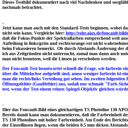
Dieses Testbild dokumentiert nach viel Nachdenken und sorgfält
nochmals betrachtet.
-
Jetzt kann man auch mit den Standard-Tests beginnen, wobei das
nicht sein kann. Vergleiche hier:
http://rohr.aiax.de/foucault-bild
daß die Fokus-Punkte der Spektralfarben entsprechend weit aus
Aufteilung in links/grün und rechts/orange-rot nicht wahrnehme
beim Fokussieren bemerkt. Ob durch Abstands-Änderung der drei
ich aus Zeitgründen nicht untersucht, zumal man dann auch unte
man nicht benutzen, weil die Linsen ja verschoben werden.
Der Foucault-Test beantwortet schnell die Frage, wie farbrein ein
über die Mittelachse aufgeteilt sind, umso weniger farbrein ist e
man die rechts/links Verteilung gut sehen. Im zweiten folgenden 
Öffnungsfehler (Gaußfehler) aus, sodaß nur schmale "Farb-Siche
test, wenn der Test einem reinen Spiegel-Objektiv gleichen würd
-
Hier das Foucault-Bild eines gleichartigen TS Photoline 130 APO, 
Bereits damit kann man dokumentieren, daß die Farbreinheit des 
TS 130 Photolines mit hoher Farbreinheit. Am Ende des Bericht
der Einzellinsen liegen, wenn die beiden 0.5 mm dicken A