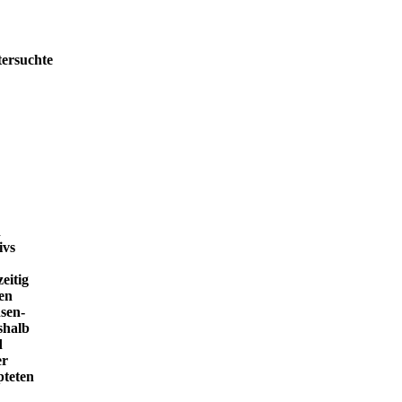
tersuchte
h
ivs
eitig
en
sen-
shalb
d
er
pteten