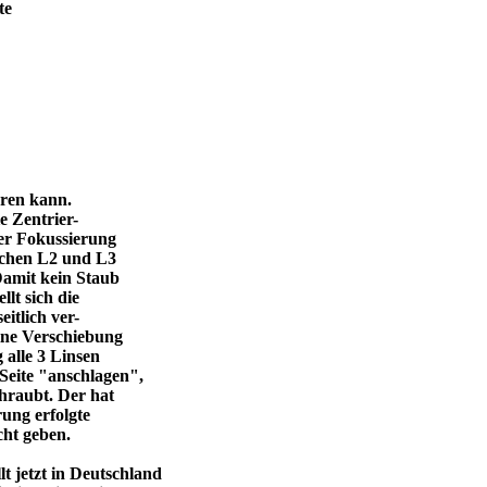
te
eren kann.
e Zentrier-
 der Fokussierung
ischen L2 und L3
Damit kein Staub
llt sich die
itlich ver-
eine Verschiebung
 alle 3 Linsen
Seite "anschlagen",
chraubt. Der hat
ung erfolgte
cht geben.
 jetzt in Deutschland