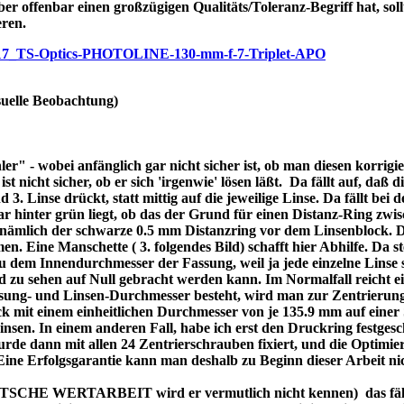
ber offenbar einen großzügigen Qualitäts/Toleranz-Begriff hat, soll
eren.
/p7717_TS-Optics-PHOTOLINE-130-mm-f-7-Triplet-APO
uelle Beobachtung)
r" - wobei anfänglich gar nicht sicher ist, ob man diesen korrigi
nicht sicher, ob er sich 'irgenwie' lösen läßt. Da fällt auf, daß di
3. Linse drückt, statt mittig auf die jeweilige Linse. Da fällt bei
bar hinter grün liegt, ob das der Grund für einen Distanz-Ring zw
re nämlich der schwarze 0.5 mm Distanzring vor dem Linsenblock. 
n. Eine Manschette ( 3. folgendes Bild) schafft hier Abhilfe. Da ste
dem Innendurchmesser der Fassung, weil ja jede einzelne Linse se
d zu sehen auf Null gebracht werden kann. Im Normalfall reicht 
assung- und Linsen-Durchmesser besteht, wird man zur Zentrierung
 mit einem einheitlichen Durchmesser von je 135.9 mm auf einer 
 Linsen. In einem anderen Fall, habe ich erst den Druckring festges
de dann mit allen 24 Zentrierschrauben fixiert, und die Optimier
 Eine Erfolgsgarantie kann man deshalb zu Beginn dieser Arbeit ni
DEUTSCHE WERTARBEIT wird er vermutlich nicht kennen) das fällt