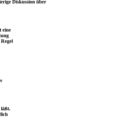
ierige Diskussion über
t eine
tung
 Regel
iv
läßt.
lich