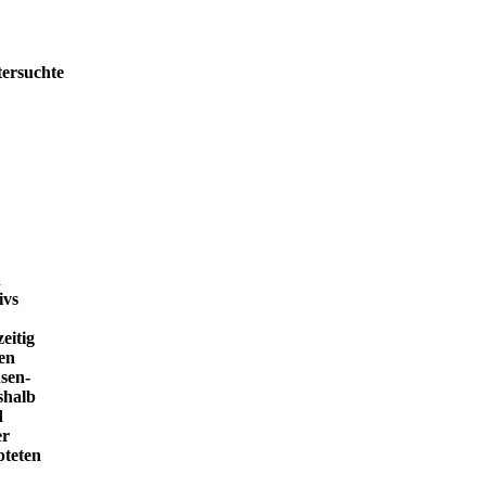
tersuchte
h
ivs
eitig
en
sen-
shalb
d
er
pteten