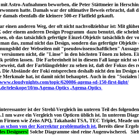
ld mit Astro-Aufnahmen beworben, die Peter Stättmeier in Herschi
ewonnen hatte. Damals war der ultimative Beweis erbracht, daß 
amals ebenfalls die kleinere 500-er Flatfield gekauft.
 einen anderen Weg, der oft nicht nachvollziehbar ist: Mit glüh
X oder einem anderen Design Programm dazu benutzt, die schein
en, ob das tatsächlich gefertigte Einzel-Objektiv tatsächlich der 
man das, zumal nicht das Design, sondern das gefertigte Objektiv 
ungsbild der Webseiten mit "pseudowissenschaftlichen" Aussage
r versäumen nicht, die "Linse" in den höchsten Tönen zu loben. E
 prüfen lassen. Die Farbreinheit ist in diesem Fall lange nicht so t
t beweist, daß der Farblängsfehler zu sehen ist, daß der Fokus des r
. Die Abstände der Foki entsprechen deshalb nicht den im Design 
he Merkmale hat, ist damit nicht behauptet. Auch in den "Soziale
//www.cloudynights.com/topic/620086-agema-sd-150-first-light/
p.de/teleskope/10/m,Agema-Optics ,Agema-Optics
 interessanter ist der Strehl-Vergleich im unteren Teil des folgend
1 nm wave ein Vergleich von Opticen üblich ist. In unterem Diag
erten Firmen wie Zeiss APQ, Takahashi TSA, TEC Triplet, Meade 
as schon von der Korrektur problematisch ist.
Bereits diese Ergebn
es Designers!
Solche Diagramme sind reine Augenwischerei. Sie
s A040;