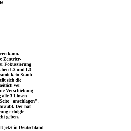
te
eren kann.
e Zentrier-
 der Fokussierung
ischen L2 und L3
Damit kein Staub
llt sich die
itlich ver-
eine Verschiebung
 alle 3 Linsen
Seite "anschlagen",
chraubt. Der hat
ung erfolgte
cht geben.
 jetzt in Deutschland