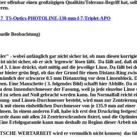
ber offenbar einen großzügigen Qualitäts/Toleranz-Begriff hat, soll
eren.
/p7717_TS-Optics-PHOTOLINE-130-mm-f-7-Triplet-APO
uelle Beobachtung)
r" - wobei anfänglich gar nicht sicher ist, ob man diesen korrigi
nicht sicher, ob er sich 'irgenwie' lösen läßt. Da fällt auf, daß di
3. Linse drückt, statt mittig auf die jeweilige Linse. Da fällt bei
bar hinter grün liegt, ob das der Grund für einen Distanz-Ring zw
re nämlich der schwarze 0.5 mm Distanzring vor dem Linsenblock. 
n. Eine Manschette ( 3. folgendes Bild) schafft hier Abhilfe. Da ste
dem Innendurchmesser der Fassung, weil ja jede einzelne Linse se
d zu sehen auf Null gebracht werden kann. Im Normalfall reicht 
assung- und Linsen-Durchmesser besteht, wird man zur Zentrierung
 mit einem einheitlichen Durchmesser von je 135.9 mm auf einer 
 Linsen. In einem anderen Fall, habe ich erst den Druckring festges
de dann mit allen 24 Zentrierschrauben fixiert, und die Optimier
 Eine Erfolgsgarantie kann man deshalb zu Beginn dieser Arbeit ni
DEUTSCHE WERTARBEIT wird er vermutlich nicht kennen) das fällt