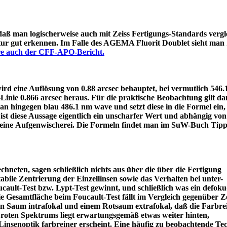
 daß man logischerweise auch mit Zeiss Fertigungs-Standards vergle
itur gut erkennen. Im Falle des AGEMA Fluorit Doublet sieht man
äre auch der CFF-APO-Bericht.
d eine Auflösung von 0.88 arcsec behauptet, bei vermutlich 546
e-Linie 0.866 arcsec heraus. Für die praktische Beobachtung gilt 
an hingegen blau 486.1 nm wave und setzt diese in die Formel ein
ist diese Aussage eigentlich ein unscharfer Wert und abhängig von
 eine Aufgenwischerei. Die Formeln findet man im SuW-Buch Tipp
chneten, sagen schließlich nichts aus über die über die Fertigung
tabile Zentrierung der Einzellinsen sowie das Verhalten bei unter-
ault-Test bzw. Lypt-Test gewinnt, und schließlich was ein defoku
die Gesamtfläche beim Foucault-Test fällt im Vergleich gegenüber Z
rün Saum intrafokal und einem Rotsaum extrafokal, daß die Farbre
s roten Spektrums liegt erwartungsgemäß etwas weiter hinten,
eine Linsenoptik farbreiner erscheint. Eine häufig zu beobacht