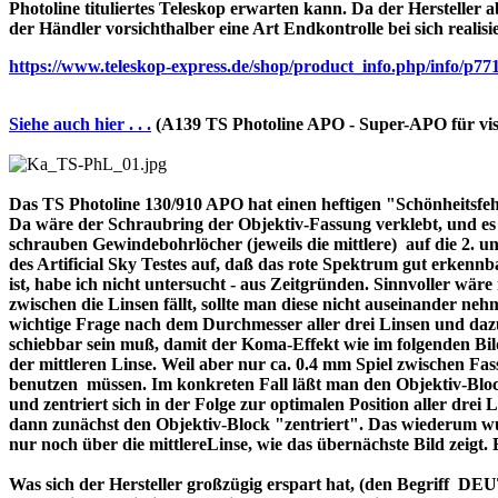
Photoline tituliertes Teleskop erwarten kann. Da der Hersteller a
der Händler vorsichthalber eine Art Endkontrolle bei sich realisi
https://www.teleskop-express.de/shop/product_info.php/info
Siehe auch hier . . .
(A139 TS Photoline APO - Super-APO für vis
Das TS Photoline 130/910 APO hat einen heftigen "Schönheitsfehle
Da wäre der Schraubring der Objektiv-Fassung verklebt, und es ist 
schrauben Gewindebohrlöcher (jeweils die mittlere) auf die 2. und 
des Artificial Sky Testes auf, daß das rote Spektrum gut erkenn
ist, habe ich nicht untersucht - aus Zeitgründen. Sinnvoller wä
zwischen die Linsen fällt, sollte man diese nicht auseinander nehme
wichtige Frage nach dem Durchmesser aller drei Linsen und dazu 
schiebbar sein muß, damit der Koma-Effekt wie im folgenden Bil
der mittleren Linse. Weil aber nur ca. 0.4 mm Spiel zwischen F
benutzen müssen. Im konkreten Fall läßt man den Objektiv-Block
und zentriert sich in der Folge zur optimalen Position aller drei
dann zunächst den Objektiv-Block "zentriert". Das wiederum wur
nur noch über die mittlereLinse, wie das übernächste Bild zeigt.
Was sich der Hersteller großzügig erspart hat, (den Begriff 