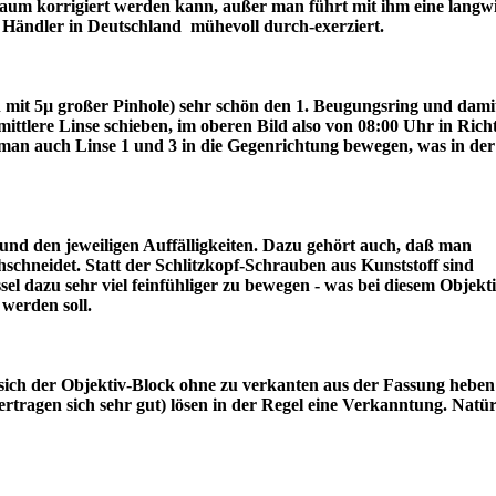
r kaum korrigiert werden kann, außer man führt mit ihm eine langw
ter Händler in Deutschland mühevoll durch-exerziert.
ch mit 5µ großer Pinhole) sehr schön den 1. Beugungsring und dami
lere Linse schieben, im oberen Bild also von 08:00 Uhr in Rich
an auch Linse 1 und 3 in die Gegenrichtung bewegen, was in der
nd den jeweiligen Auffälligkeiten. Dazu gehört auch, daß man
schneidet. Statt der Schlitzkopf-Schrauben aus Kunststoff sind
l dazu sehr viel feinfühliger zu bewegen - was bei diesem Objekt
draus werden soll.
sich der Objektiv-Block ohne zu verkanten aus der Fassung heben 
tragen sich sehr gut) lösen in der Regel eine Verkanntung. Natür