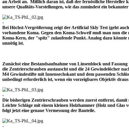
an Arbeit an. Mißlich daran ist, daß der fernöstliche Herstelle
unsere Qualitäts-Vorstellungen, wie das zumindest ein bekann
-
Bei Höchst-Vergrößerung zeigt der Artificial Skly Test (geht au
vorhandene Koma. Gegen den Koma-Schweif muß man nun die mitt
Koma-Kern, der "spitz" zulaufende Punkt. Analog dazu könnte m
unnötig ist.
Zunächst eine Bestandsaufnahme von Linsenblock und Fassung u
die Zentrierschrauben austauscht und die 24 Gewindelöcher nach
M4 Gewindestifte mit Innensechskant und dem passenden Schlüsse
unbedingt erforderlich ist, wenn ein vorzeigbares Objektiv 
-
Die bisherigen Zentrierschrauben werden zuerst entfernt, damit 
Leichte Schläge mit einem kleinen Holzhammer (Holz und Glas ver
folgt jetzt eine genaue Vermessung der Bauteile.
-