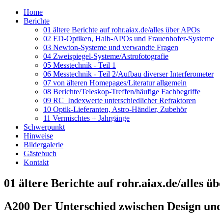
Home
Berichte
01 ältere Berichte auf rohr.aiax.de/alles über APOs
02 ED-Optiken, Halb-APOs und Frauenhofer-Systeme
03 Newton-Systeme und verwandte Fragen
04 Zweispiegel-Systeme/Astrofotografie
05 Messtechnik - Teil 1
06 Messtechnik - Teil 2/Aufbau diverser Interferometer
07 von älteren Homepages/Literatur allgemein
08 Berichte/Teleskop-Treffen/häufige Fachbegriffe
09 RC_Indexwerte unterschiedlicher Refraktoren
10 Optik-Lieferanten, Astro-Händler, Zubehör
11 Vermischtes + Jahrgänge
Schwerpunkt
Hinweise
Bildergalerie
Gästebuch
Kontakt
01 ältere Berichte auf rohr.aiax.de/alles 
A200 Der Unterschied zwischen Design und