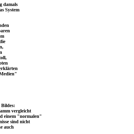
ng damals
das System
enden
baren
vom
die
n,
in
oll,
oten
erklärten
n Medien"
en Bildes:
ramm vergleicht
und einem "normalen"
isse sind nicht
he auch