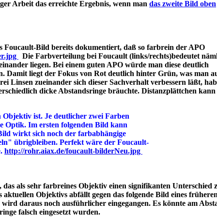
iger Arbeit das erreichte Ergebnis, wenn man
das zweite Bild oben
 Foucault-Bild bereits dokumentiert, daß so farbrein der APO
er.jpg
Die Farbverteilung bei Foucault (links/rechts)bedeutet näml
einander liegen. Bei einem guten APO würde man diese deutlich
n. Damit liegt der Fokus von Rot deutlich hinter Grün, was man a
 Linsen zueinander sich dieser Sachverhalt verbessern läßt, hab
rschiedlich dicke Abstandsringe bräuchte. Distanzplättchen kann
 Objektiv ist. Je deutlicher zwei Farben
ine Optik. Im ersten folgenden Bild kann
Bild wirkt sich noch der farbabhängige
ln" übrigbleiben. Perfekt wäre der Foucault-
e.
http://rohr.aiax.de/foucault-bilderNeu.jpg
das als sehr farbreines Objektiv einen signifikanten Unterschied z
aktuellen Objektivs abfällt gegen das folgende Bild eines frühere
s wird daraus noch ausführlicher eingegangen. Es könnte am Abst
bstandsringe falsch eingesetzt wurden.