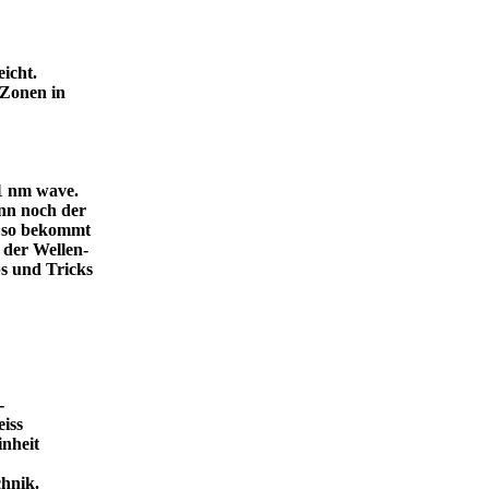
icht.
 Zonen in
.1 nm wave.
dann noch der
, so bekommt
 der Wellen-
s und Tricks
-
eiss
inheit
ende Technik.