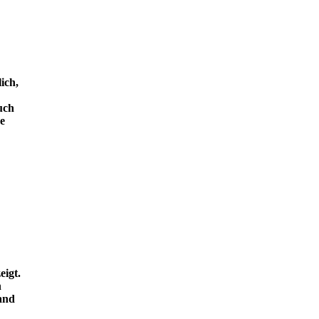
ich,
uch
e
eigt.
n
and