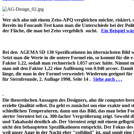
-
Wer sich also mit einem Zeiss-APQ vergleichen möchte, riskiert,
Bereits im Foucault-Test kann man die Unterschiede bei der Pol
der Fläche, die man bei Zeiss vergeblich sucht.
Ein Beispiel w
Bei den AGEMA SD 130 Spezificationen im übernächsten Bild wir
Setzt man die Werte in die untere Formel ein, so kommt für die 
Faktor 1.22, sodaß man rechnerisch 1.057 arcsec hätte. Nimmt m
man mit den Faktor 1,22 eine Auflösung von 0.940 arcsec. Damit 
länge, die man in der Formel verwendet: Wiederum geeignet für
für Sternfreunde, 2. Auflage 1998, Seite 14 .
Siehe auch . . .
-
Die theoretischen Aussagen des Designers, also die computer-bere
erzielte Qualität selbst. Da geht es zunächst um eine exakte und s
schiedlichen Temperaturen, dann um das Bild, das man beim Fouc
sierter Sterntest bei ca. 300-facher Vergrößerung zeigt. Sowohl 
und Takahashi deutlich ab. Der Sterntest zeigt mit einem gelbg
nicht den behaupteten Spezifikationen entspricht. Der Fokus de
weil unser Auge in der Nacht eher "rotblind" ist, und somit 