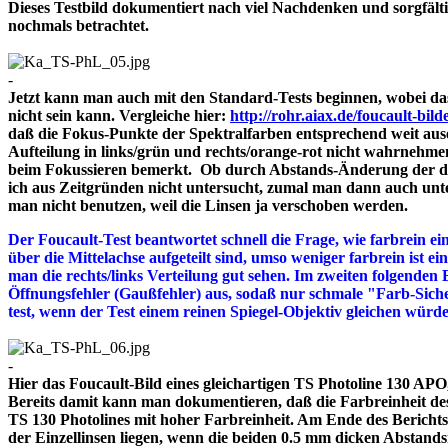
Dieses Testbild dokumentiert nach viel Nachdenken und sorgfält
nochmals betrachtet.
-
Jetzt kann man auch mit den Standard-Tests beginnen, wobei das
nicht sein kann. Vergleiche hier:
http://rohr.aiax.de/foucault-bild
daß die Fokus-Punkte der Spektralfarben entsprechend weit aus
Aufteilung in links/grün und rechts/orange-rot nicht wahrnehme
beim Fokussieren bemerkt. Ob durch Abstands-Änderung der drei
ich aus Zeitgründen nicht untersucht, zumal man dann auch unte
man nicht benutzen, weil die Linsen ja verschoben werden.
Der Foucault-Test beantwortet schnell die Frage, wie farbrein ein
über die Mittelachse aufgeteilt sind, umso weniger farbrein ist e
man die rechts/links Verteilung gut sehen. Im zweiten folgenden 
Öffnungsfehler (Gaußfehler) aus, sodaß nur schmale "Farb-Siche
test, wenn der Test einem reinen Spiegel-Objektiv gleichen würd
-
Hier das Foucault-Bild eines gleichartigen TS Photoline 130 APO, 
Bereits damit kann man dokumentieren, daß die Farbreinheit des 
TS 130 Photolines mit hoher Farbreinheit. Am Ende des Bericht
der Einzellinsen liegen, wenn die beiden 0.5 mm dicken A