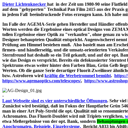
Dieter Lichtenknecker
hat in der Zeit um 1980-90 seine Flatfie
auf dem "gehyperten" Technikal Pan Film 2415 aus der Praxis g
in jedem Fall beeindruckende Fotos erzeugen kann. Ich habe mir d
Im Falle der AGEMA-Serie gehen Hersteller und Händler offenbar
Worten werden die Ergebnisse eines optical Designs von ZEMA
tollen Ergebnisse einer Optik zu "verkaufen", ohne genau zu wiss
Designer behaupteten Qualität entspricht. Augenwischerei nennt 
Prüfung am Himmel bestehen muß. Also bastelt man am Erschein
firmen- und händlerseitig, und die umsatz-orientierten Verkäufe
Sternfreund hat deshalb so ein Teil gekauft, und auf der opt. Bank
wie das Design es verspricht. Bereits ein defokussierter Sterntes
Spektrums etwas weiter hinter den Farben Blau, Grün Gelb liegt
Werten. Ob die ganze Serie derartiger Fluorit-Zweilinser ähnlic
bzw. Astroforen wird
kräftig die Werbetrommel bemüht
.
https:
https://www.agemaoptics.com/telescopes/
,
https://www.astrosho
-
Laut Webseite sind es vier unterschiedliche Öffnungen
. Sehr viel
Zunächst wird bestätigt, daß im Fokus der Hauptfarbe Grün 546.
man in einer Art Poly-Strehl die opt. Qualität mit so renommi
Achromaten. Das Fluorit-Doublet wird mit Triplets verglichen,
w
etwa Meßergebnisse von der opt. Bank, sondern
Behauptungen d
Apochromaten, Beispiele, Einzelsysteme,
Bericht A033 bi