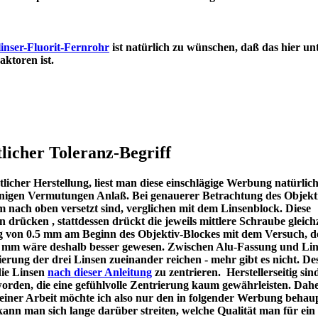
inser-Fluorit-Fernrohr
ist natürlich zu wünschen, daß das hier un
en Refraktoren ist.
licher Toleranz-Begriff
icher Herstellung, liest man diese einschlägige Werbung natürlic
u einigen Vermutungen Anlaß. Bei genauerer Betrachtung des Objekt
m nach oben versetzt sind, verglichen mit dem Linsenblock. Diese
en drücken , stattdessen drückt die jeweils mittlere Schraube gleichz
ng von 0.5 mm am Beginn des Objektiv-Blockes mit dem Versuch, d
 1 mm wäre deshalb besser gewesen. Zwischen Alu-Fassung und Lin
ierung der drei Linsen zueinander reichen - mehr gibt es nicht. De
die Linsen
nach dieser Anleitung
zu zentrieren. Herstellerseitig sin
worden, die eine gefühlvolle Zentrierung kaum gewährleisten. Dah
meiner Arbeit möchte ich also nur den in folgender Werbung behau
kann man sich lange darüber streiten, welche Qualität man für ein