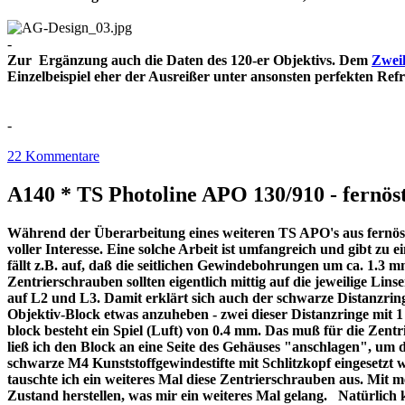
-
Zur Ergänzung auch die Daten des 120-er Objektivs. Dem
Zweil
Einzelbeispiel eher der Ausreißer unter ansonsten perfekt
-
22 Kommentare
A140 * TS Photoline APO 130/910 - fernöst
Während der Überarbeitung eines weiteren TS APO's aus fernöstl
voller Interesse. Eine solche Arbeit ist umfangreich und gibt z
fällt z.B. auf, daß die seitlichen Gewindebohrungen um ca. 1.3 m
Zentrierschrauben sollten eigentlich mittig auf die jeweilige Lins
auf L2 und L3. Damit erklärt sich auch der schwarze Distanzri
Objektiv-Block etwas anzuheben - zwei dieser Distanzringe mit
block besteht ein Spiel (Luft) von 0.4 mm. Das muß für die Zentr
ließ ich den Block an eine Seite des Gehäuses "anschlagen", um 
schwarze M4 Kunststoffgewindestifte mit Schlitzkopf eingesetzt 
tauschte ich ein weiteres Mal diese Zentrierschrauben aus. Mit 
Zustand herstellen, was mir ein weiteres Mal gelang. Natürlich 