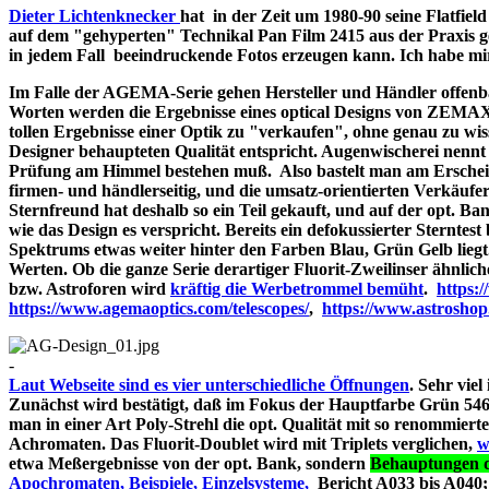
Dieter Lichtenknecker
hat in der Zeit um 1980-90 seine Flatfie
auf dem "gehyperten" Technikal Pan Film 2415 aus der Praxis g
in jedem Fall beeindruckende Fotos erzeugen kann. Ich habe mir d
Im Falle der AGEMA-Serie gehen Hersteller und Händler offenbar
Worten werden die Ergebnisse eines optical Designs von ZEMA
tollen Ergebnisse einer Optik zu "verkaufen", ohne genau zu wiss
Designer behaupteten Qualität entspricht. Augenwischerei nennt 
Prüfung am Himmel bestehen muß. Also bastelt man am Erschein
firmen- und händlerseitig, und die umsatz-orientierten Verkäufe
Sternfreund hat deshalb so ein Teil gekauft, und auf der opt. Bank
wie das Design es verspricht. Bereits ein defokussierter Sterntes
Spektrums etwas weiter hinter den Farben Blau, Grün Gelb liegt
Werten. Ob die ganze Serie derartiger Fluorit-Zweilinser ähnlic
bzw. Astroforen wird
kräftig die Werbetrommel bemüht
.
https:
https://www.agemaoptics.com/telescopes/
,
https://www.astrosho
-
Laut Webseite sind es vier unterschiedliche Öffnungen
. Sehr viel
Zunächst wird bestätigt, daß im Fokus der Hauptfarbe Grün 546.
man in einer Art Poly-Strehl die opt. Qualität mit so renommi
Achromaten. Das Fluorit-Doublet wird mit Triplets verglichen,
w
etwa Meßergebnisse von der opt. Bank, sondern
Behauptungen d
Apochromaten, Beispiele, Einzelsysteme,
Bericht A033 bi