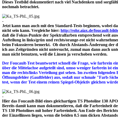
Dieses Testbild dokumentiert nach viel Nachdenken und sorgfält
nochmals betrachtet.
-
Jetzt kann man auch mit den Standard-Tests beginnen, wobei das
nicht sein kann. Vergleiche hier:
http://rohr.aiax.de/foucault-bild
daß die Fokus-Punkte der Spektralfarben entsprechend weit aus
Aufteilung in links/grün und rechts/orange-rot nicht wahrnehme
beim Fokussieren bemerkt. Ob durch Abstands-Änderung der drei
ich aus Zeitgründen nicht untersucht, zumal man dann auch unte
man nicht benutzen, weil die Linsen ja verschoben werden.
Der Foucault-Test beantwortet schnell die Frage, wie farbrein ein
über die Mittelachse aufgeteilt sind, umso weniger farbrein ist e
man die rechts/links Verteilung gut sehen. Im zweiten folgenden 
Öffnungsfehler (Gaußfehler) aus, sodaß nur schmale "Farb-Siche
test, wenn der Test einem reinen Spiegel-Objektiv gleichen würd
-
Hier das Foucault-Bild eines gleichartigen TS Photoline 130 APO, 
Bereits damit kann man dokumentieren, daß die Farbreinheit des 
TS 130 Photolines mit hoher Farbreinheit. Am Ende des Bericht
der Einzellinsen liegen, wenn die beiden 0.5 mm dicken A