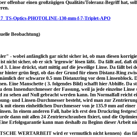
ber offenbar einen großzügigen Qualitäts/Toleranz-Begriff hat, soll
eren.
/p7717_TS-Optics-PHOTOLINE-130-mm-f-7-Triplet-APO
uelle Beobachtung)
r" - wobei anfänglich gar nicht sicher ist, ob man diesen korrigi
nicht sicher, ob er sich 'irgenwie' lösen läßt. Da fällt auf, daß di
3. Linse drückt, statt mittig auf die jeweilige Linse. Da fällt bei
bar hinter grün liegt, ob das der Grund für einen Distanz-Ring zw
re nämlich der schwarze 0.5 mm Distanzring vor dem Linsenblock. 
n. Eine Manschette ( 3. folgendes Bild) schafft hier Abhilfe. Da ste
dem Innendurchmesser der Fassung, weil ja jede einzelne Linse se
d zu sehen auf Null gebracht werden kann. Im Normalfall reicht 
assung- und Linsen-Durchmesser besteht, wird man zur Zentrierung
 mit einem einheitlichen Durchmesser von je 135.9 mm auf einer 
 Linsen. In einem anderen Fall, habe ich erst den Druckring festges
de dann mit allen 24 Zentrierschrauben fixiert, und die Optimier
 Eine Erfolgsgarantie kann man deshalb zu Beginn dieser Arbeit ni
DEUTSCHE WERTARBEIT wird er vermutlich nicht kennen) das fällt