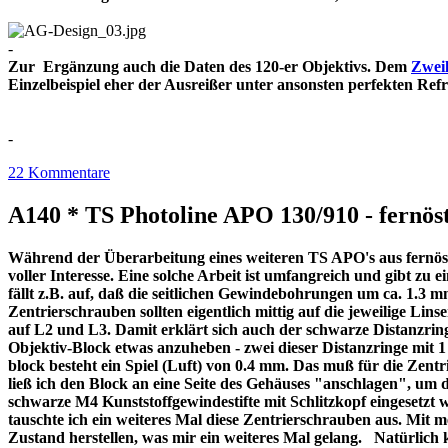
-
Zur Ergänzung auch die Daten des 120-er Objektivs. Dem
Zweil
Einzelbeispiel eher der Ausreißer unter ansonsten perfekt
-
22 Kommentare
A140 * TS Photoline APO 130/910 - fernöst
Während der Überarbeitung eines weiteren TS APO's aus fernöstl
voller Interesse. Eine solche Arbeit ist umfangreich und gibt z
fällt z.B. auf, daß die seitlichen Gewindebohrungen um ca. 1.3 m
Zentrierschrauben sollten eigentlich mittig auf die jeweilige Lins
auf L2 und L3. Damit erklärt sich auch der schwarze Distanzri
Objektiv-Block etwas anzuheben - zwei dieser Distanzringe mit
block besteht ein Spiel (Luft) von 0.4 mm. Das muß für die Zentr
ließ ich den Block an eine Seite des Gehäuses "anschlagen", um 
schwarze M4 Kunststoffgewindestifte mit Schlitzkopf eingesetzt 
tauschte ich ein weiteres Mal diese Zentrierschrauben aus. Mit 
Zustand herstellen, was mir ein weiteres Mal gelang. Natürlich 