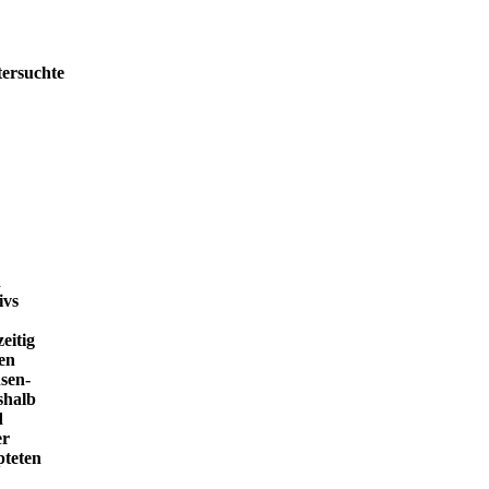
tersuchte
h
ivs
eitig
en
sen-
shalb
d
er
pteten