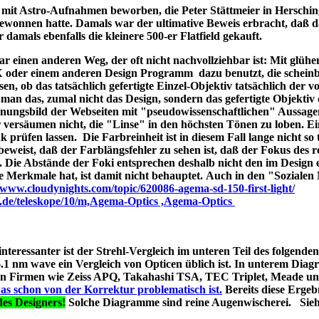
ld mit Astro-Aufnahmen beworben, die Peter Stättmeier in Herschi
ewonnen hatte. Damals war der ultimative Beweis erbracht, daß 
amals ebenfalls die kleinere 500-er Flatfield gekauft.
 einen anderen Weg, der oft nicht nachvollziehbar ist: Mit glüh
X oder einem anderen Design Programm dazu benutzt, die schein
en, ob das tatsächlich gefertigte Einzel-Objektiv tatsächlich der 
man das, zumal nicht das Design, sondern das gefertigte Objektiv 
ungsbild der Webseiten mit "pseudowissenschaftlichen" Aussage
r versäumen nicht, die "Linse" in den höchsten Tönen zu loben. E
 prüfen lassen. Die Farbreinheit ist in diesem Fall lange nicht so t
t beweist, daß der Farblängsfehler zu sehen ist, daß der Fokus des r
. Die Abstände der Foki entsprechen deshalb nicht den im Design 
he Merkmale hat, ist damit nicht behauptet. Auch in den "Soziale
//www.cloudynights.com/topic/620086-agema-sd-150-first-light/
p.de/teleskope/10/m,Agema-Optics ,Agema-Optics
 interessanter ist der Strehl-Vergleich im unteren Teil des folgend
1 nm wave ein Vergleich von Opticen üblich ist. In unterem Diag
erten Firmen wie Zeiss APQ, Takahashi TSA, TEC Triplet, Meade 
as schon von der Korrektur problematisch ist.
Bereits diese Ergebn
es Designers!
Solche Diagramme sind reine Augenwischerei. Sie
s A040;