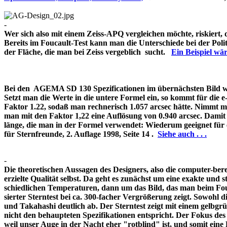
-
Wer sich also mit einem Zeiss-APQ vergleichen möchte, riskiert,
Bereits im Foucault-Test kann man die Unterschiede bei der Pol
der Fläche, die man bei Zeiss vergeblich sucht.
Ein Beispiel w
Bei den AGEMA SD 130 Spezificationen im übernächsten Bild wir
Setzt man die Werte in die untere Formel ein, so kommt für die 
Faktor 1.22, sodaß man rechnerisch 1.057 arcsec hätte. Nimmt m
man mit den Faktor 1,22 eine Auflösung von 0.940 arcsec. Damit 
länge, die man in der Formel verwendet: Wiederum geeignet für
für Sternfreunde, 2. Auflage 1998, Seite 14 .
Siehe auch . . .
-
Die theoretischen Aussagen des Designers, also die computer-bere
erzielte Qualität selbst. Da geht es zunächst um eine exakte und s
schiedlichen Temperaturen, dann um das Bild, das man beim Fouc
sierter Sterntest bei ca. 300-facher Vergrößerung zeigt. Sowohl 
und Takahashi deutlich ab. Der Sterntest zeigt mit einem gelbg
nicht den behaupteten Spezifikationen entspricht. Der Fokus de
weil unser Auge in der Nacht eher "rotblind" ist, und somit 