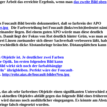
iger Arbeit das erreichte Ergebnis, wenn man
das zweite Bild oben
 Foucault-Bild bereits dokumentiert, daß so farbrein der APO
er.jpg
Die Farbverteilung bei Foucault (links/rechts)bedeutet näml
einander liegen. Bei einem guten APO würde man diese deutlich
n. Damit liegt der Fokus von Rot deutlich hinter Grün, was man a
 Linsen zueinander sich dieser Sachverhalt verbessern läßt, hab
rschiedlich dicke Abstandsringe bräuchte. Distanzplättchen kann
 Objektiv ist. Je deutlicher zwei Farben
ine Optik. Im ersten folgenden Bild kann
Bild wirkt sich noch der farbabhängige
ln" übrigbleiben. Perfekt wäre der Foucault-
e.
http://rohr.aiax.de/foucault-bilderNeu.jpg
das als sehr farbreines Objektiv einen signifikanten Unterschied z
aktuellen Objektivs abfällt gegen das folgende Bild eines frühere
s wird daraus noch ausführlicher eingegangen. Es könnte am Abst
bstandsringe falsch eingesetzt wurden.