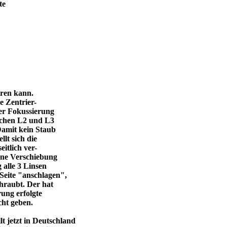
te
eren kann.
e Zentrier-
 der Fokussierung
ischen L2 und L3
Damit kein Staub
llt sich die
itlich ver-
eine Verschiebung
 alle 3 Linsen
Seite "anschlagen",
chraubt. Der hat
ung erfolgte
cht geben.
 jetzt in Deutschland