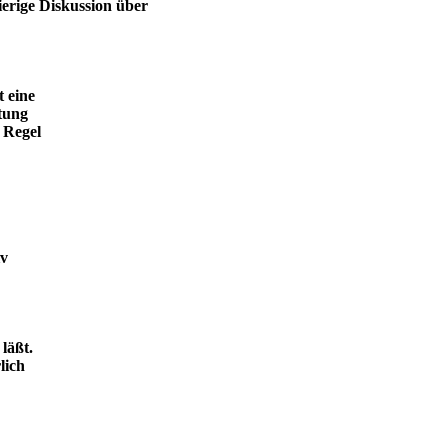
ierige Diskussion über
t eine
tung
 Regel
iv
läßt.
lich