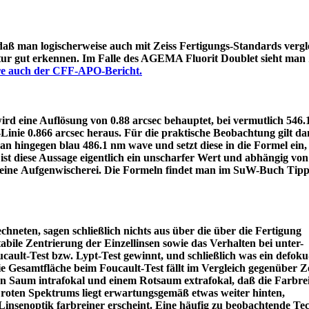
 daß man logischerweise auch mit Zeiss Fertigungs-Standards vergle
itur gut erkennen. Im Falle des AGEMA Fluorit Doublet sieht man
äre auch der CFF-APO-Bericht.
d eine Auflösung von 0.88 arcsec behauptet, bei vermutlich 546
e-Linie 0.866 arcsec heraus. Für die praktische Beobachtung gilt 
an hingegen blau 486.1 nm wave und setzt diese in die Formel ein
ist diese Aussage eigentlich ein unscharfer Wert und abhängig von
 eine Aufgenwischerei. Die Formeln findet man im SuW-Buch Tipp
chneten, sagen schließlich nichts aus über die über die Fertigung
tabile Zentrierung der Einzellinsen sowie das Verhalten bei unter-
ault-Test bzw. Lypt-Test gewinnt, und schließlich was ein defoku
die Gesamtfläche beim Foucault-Test fällt im Vergleich gegenüber Z
rün Saum intrafokal und einem Rotsaum extrafokal, daß die Farbre
s roten Spektrums liegt erwartungsgemäß etwas weiter hinten,
eine Linsenoptik farbreiner erscheint. Eine häufig zu beobacht