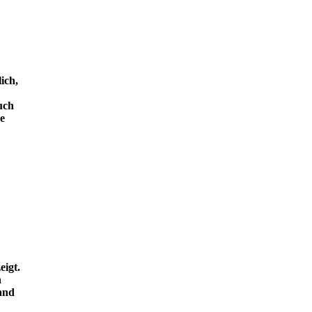
ich,
uch
e
eigt.
n
and