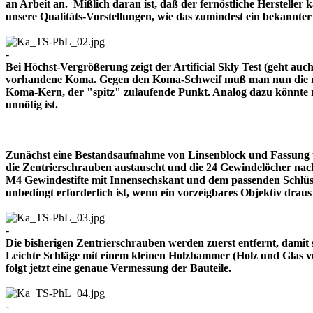
an Arbeit an. Mißlich daran ist, daß der fernöstliche Herstelle
unsere Qualitäts-Vorstellungen, wie das zumindest ein bekann
-
Bei Höchst-Vergrößerung zeigt der Artificial Skly Test (geht au
vorhandene Koma. Gegen den Koma-Schweif muß man nun die mitt
Koma-Kern, der "spitz" zulaufende Punkt. Analog dazu könnte m
unnötig ist.
Zunächst eine Bestandsaufnahme von Linsenblock und Fassung u
die Zentrierschrauben austauscht und die 24 Gewindelöcher nach
M4 Gewindestifte mit Innensechskant und dem passenden Schlüsse
unbedingt erforderlich ist, wenn ein vorzeigbares Objektiv 
-
Die bisherigen Zentrierschrauben werden zuerst entfernt, damit 
Leichte Schläge mit einem kleinen Holzhammer (Holz und Glas ver
folgt jetzt eine genaue Vermessung der Bauteile.
-