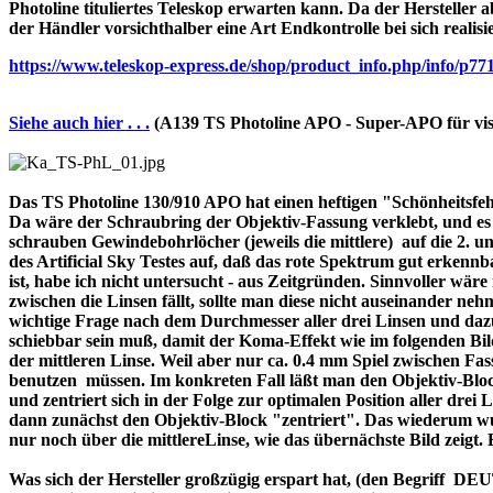
Photoline tituliertes Teleskop erwarten kann. Da der Hersteller a
der Händler vorsichthalber eine Art Endkontrolle bei sich realisi
https://www.teleskop-express.de/shop/product_info.php/info
Siehe auch hier . . .
(A139 TS Photoline APO - Super-APO für vis
Das TS Photoline 130/910 APO hat einen heftigen "Schönheitsfehle
Da wäre der Schraubring der Objektiv-Fassung verklebt, und es ist 
schrauben Gewindebohrlöcher (jeweils die mittlere) auf die 2. und 
des Artificial Sky Testes auf, daß das rote Spektrum gut erkenn
ist, habe ich nicht untersucht - aus Zeitgründen. Sinnvoller wä
zwischen die Linsen fällt, sollte man diese nicht auseinander nehme
wichtige Frage nach dem Durchmesser aller drei Linsen und dazu 
schiebbar sein muß, damit der Koma-Effekt wie im folgenden Bil
der mittleren Linse. Weil aber nur ca. 0.4 mm Spiel zwischen F
benutzen müssen. Im konkreten Fall läßt man den Objektiv-Block
und zentriert sich in der Folge zur optimalen Position aller drei
dann zunächst den Objektiv-Block "zentriert". Das wiederum wur
nur noch über die mittlereLinse, wie das übernächste Bild zeigt.
Was sich der Hersteller großzügig erspart hat, (den Begriff 