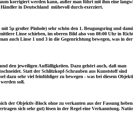
r kaum korrigiert werden kann, außer man führt mit ihm eine langw
ter Händler in Deutschland mühevoll durch-exerziert.
ch mit 5µ großer Pinhole) sehr schön den 1. Beugungsring und dami
lere Linse schieben, im oberen Bild also von 08:00 Uhr in Rich
an auch Linse 1 und 3 in die Gegenrichtung bewegen, was in der
nd den jeweiligen Auffälligkeiten. Dazu gehört auch, daß man
schneidet. Statt der Schlitzkopf-Schrauben aus Kunststoff sind
l dazu sehr viel feinfühliger zu bewegen - was bei diesem Objekt
draus werden soll.
sich der Objektiv-Block ohne zu verkanten aus der Fassung heben 
tragen sich sehr gut) lösen in der Regel eine Verkanntung. Natür