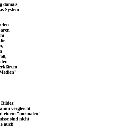
ng damals
das System
enden
baren
vom
die
n,
in
oll,
oten
erklärten
n Medien"
en Bildes:
ramm vergleicht
und einem "normalen"
isse sind nicht
he auch