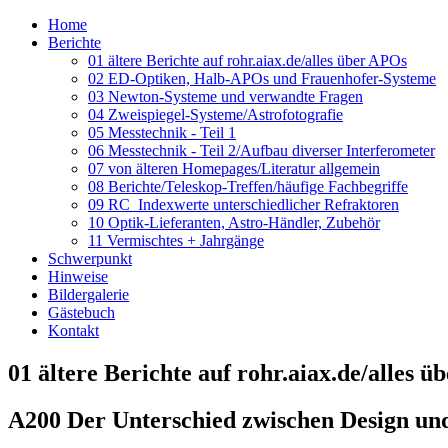
Home
Berichte
01 ältere Berichte auf rohr.aiax.de/alles über APOs
02 ED-Optiken, Halb-APOs und Frauenhofer-Systeme
03 Newton-Systeme und verwandte Fragen
04 Zweispiegel-Systeme/Astrofotografie
05 Messtechnik - Teil 1
06 Messtechnik - Teil 2/Aufbau diverser Interferometer
07 von älteren Homepages/Literatur allgemein
08 Berichte/Teleskop-Treffen/häufige Fachbegriffe
09 RC_Indexwerte unterschiedlicher Refraktoren
10 Optik-Lieferanten, Astro-Händler, Zubehör
11 Vermischtes + Jahrgänge
Schwerpunkt
Hinweise
Bildergalerie
Gästebuch
Kontakt
01 ältere Berichte auf rohr.aiax.de/alles 
A200 Der Unterschied zwischen Design und