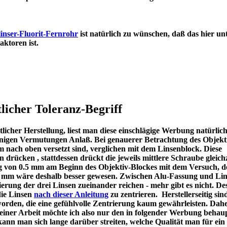
inser-Fluorit-Fernrohr
ist natürlich zu wünschen, daß das hier un
en Refraktoren ist.
licher Toleranz-Begriff
icher Herstellung, liest man diese einschlägige Werbung natürlic
u einigen Vermutungen Anlaß. Bei genauerer Betrachtung des Objekt
m nach oben versetzt sind, verglichen mit dem Linsenblock. Diese
en drücken , stattdessen drückt die jeweils mittlere Schraube gleichz
ng von 0.5 mm am Beginn des Objektiv-Blockes mit dem Versuch, d
 1 mm wäre deshalb besser gewesen. Zwischen Alu-Fassung und Lin
ierung der drei Linsen zueinander reichen - mehr gibt es nicht. De
die Linsen
nach dieser Anleitung
zu zentrieren. Herstellerseitig sin
worden, die eine gefühlvolle Zentrierung kaum gewährleisten. Dah
meiner Arbeit möchte ich also nur den in folgender Werbung behau
kann man sich lange darüber streiten, welche Qualität man für ein