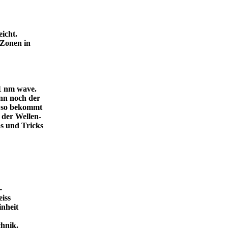
icht.
 Zonen in
.1 nm wave.
dann noch der
, so bekommt
 der Wellen-
s und Tricks
-
eiss
inheit
ende Technik.