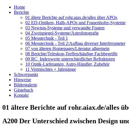
Home
Berichte
01 ältere Berichte auf rohr.aiax.de/alles über APOs
02 ED-Optiken, Halb-APOs und Frauenhofer-Systeme
03 Newton-Systeme und verwandte Fragen
04 Zweispiegel-Systeme/Astrofotografie
05 Messtechnik - Teil 1
06 Messtechnik - Teil 2/Aufbau diverser Interferometer
07 von älteren Homepages/Literatur allgemein
08 Berichte/Teleskop-Treffen/häufige Fachbegriffe
09 RC_Indexwerte unterschiedlicher Refraktoren
10 Optik-Lieferanten, Astro-Händler, Zubehör
11 Vermischtes + Jahrgänge
Schwerpunkt
Hinweise
Bildergalerie
Gästebuch
Kontakt
01 ältere Berichte auf rohr.aiax.de/alles 
A200 Der Unterschied zwischen Design und