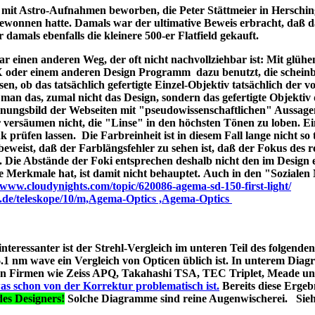
ld mit Astro-Aufnahmen beworben, die Peter Stättmeier in Herschi
ewonnen hatte. Damals war der ultimative Beweis erbracht, daß 
amals ebenfalls die kleinere 500-er Flatfield gekauft.
 einen anderen Weg, der oft nicht nachvollziehbar ist: Mit glüh
X oder einem anderen Design Programm dazu benutzt, die schein
en, ob das tatsächlich gefertigte Einzel-Objektiv tatsächlich der 
man das, zumal nicht das Design, sondern das gefertigte Objektiv 
ungsbild der Webseiten mit "pseudowissenschaftlichen" Aussage
r versäumen nicht, die "Linse" in den höchsten Tönen zu loben. E
 prüfen lassen. Die Farbreinheit ist in diesem Fall lange nicht so t
t beweist, daß der Farblängsfehler zu sehen ist, daß der Fokus des r
. Die Abstände der Foki entsprechen deshalb nicht den im Design 
he Merkmale hat, ist damit nicht behauptet. Auch in den "Soziale
//www.cloudynights.com/topic/620086-agema-sd-150-first-light/
p.de/teleskope/10/m,Agema-Optics ,Agema-Optics
 interessanter ist der Strehl-Vergleich im unteren Teil des folgend
1 nm wave ein Vergleich von Opticen üblich ist. In unterem Diag
erten Firmen wie Zeiss APQ, Takahashi TSA, TEC Triplet, Meade 
as schon von der Korrektur problematisch ist.
Bereits diese Ergebn
es Designers!
Solche Diagramme sind reine Augenwischerei. Sie
s A040;