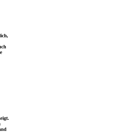
ich,
uch
e
eigt.
n
and