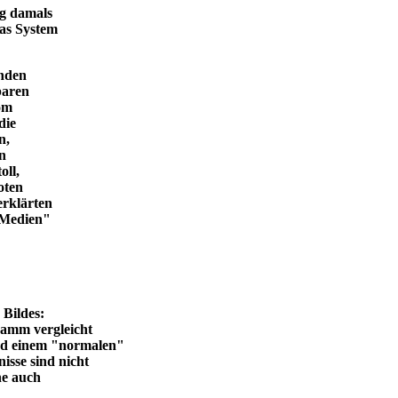
ng damals
das System
enden
baren
vom
die
n,
in
oll,
oten
erklärten
n Medien"
en Bildes:
ramm vergleicht
und einem "normalen"
isse sind nicht
he auch