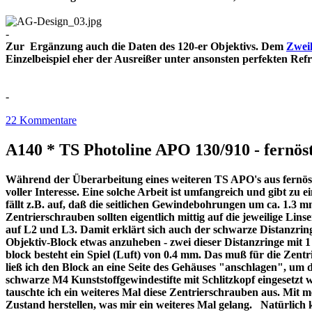
-
Zur Ergänzung auch die Daten des 120-er Objektivs. Dem
Zweil
Einzelbeispiel eher der Ausreißer unter ansonsten perfekt
-
22 Kommentare
A140 * TS Photoline APO 130/910 - fernöst
Während der Überarbeitung eines weiteren TS APO's aus fernöstl
voller Interesse. Eine solche Arbeit ist umfangreich und gibt z
fällt z.B. auf, daß die seitlichen Gewindebohrungen um ca. 1.3 m
Zentrierschrauben sollten eigentlich mittig auf die jeweilige Lins
auf L2 und L3. Damit erklärt sich auch der schwarze Distanzri
Objektiv-Block etwas anzuheben - zwei dieser Distanzringe mit
block besteht ein Spiel (Luft) von 0.4 mm. Das muß für die Zentr
ließ ich den Block an eine Seite des Gehäuses "anschlagen", um 
schwarze M4 Kunststoffgewindestifte mit Schlitzkopf eingesetzt 
tauschte ich ein weiteres Mal diese Zentrierschrauben aus. Mit 
Zustand herstellen, was mir ein weiteres Mal gelang. Natürlich 