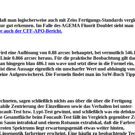
 daß man logischerweise auch mit Zeiss Fertigungs-Standards vergle
itur gut erkennen. Im Falle des AGEMA Fluorit Doublet sieht man
äre auch der CFF-APO-Bericht.
d eine Auflösung von 0.88 arcsec behauptet, bei vermutlich 546
e-Linie 0.866 arcsec heraus. Für die praktische Beobachtung gilt 
an hingegen blau 486.1 nm wave und setzt diese in die Formel ein
ist diese Aussage eigentlich ein unscharfer Wert und abhängig von
 eine Aufgenwischerei. Die Formeln findet man im SuW-Buch Tipp
chneten, sagen schließlich nichts aus über die über die Fertigung
tabile Zentrierung der Einzellinsen sowie das Verhalten bei unter-
ault-Test bzw. Lypt-Test gewinnt, und schließlich was ein defoku
die Gesamtfläche beim Foucault-Test fällt im Vergleich gegenüber Z
rün Saum intrafokal und einem Rotsaum extrafokal, daß die Farbre
s roten Spektrums liegt erwartungsgemäß etwas weiter hinten,
eine Linsenoptik farbreiner erscheint. Eine häufig zu beobacht