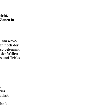
icht.
 Zonen in
.1 nm wave.
dann noch der
, so bekommt
 der Wellen-
s und Tricks
-
eiss
inheit
ende Technik.