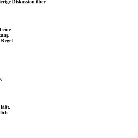
ierige Diskussion über
t eine
tung
 Regel
iv
läßt.
lich