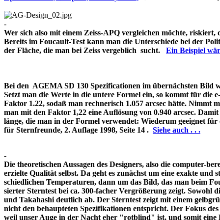
-
Wer sich also mit einem Zeiss-APQ vergleichen möchte, riskiert,
Bereits im Foucault-Test kann man die Unterschiede bei der Pol
der Fläche, die man bei Zeiss vergeblich sucht.
Ein Beispiel w
Bei den AGEMA SD 130 Spezificationen im übernächsten Bild wir
Setzt man die Werte in die untere Formel ein, so kommt für die 
Faktor 1.22, sodaß man rechnerisch 1.057 arcsec hätte. Nimmt m
man mit den Faktor 1,22 eine Auflösung von 0.940 arcsec. Damit 
länge, die man in der Formel verwendet: Wiederum geeignet für
für Sternfreunde, 2. Auflage 1998, Seite 14 .
Siehe auch . . .
-
Die theoretischen Aussagen des Designers, also die computer-bere
erzielte Qualität selbst. Da geht es zunächst um eine exakte und s
schiedlichen Temperaturen, dann um das Bild, das man beim Fouc
sierter Sterntest bei ca. 300-facher Vergrößerung zeigt. Sowohl 
und Takahashi deutlich ab. Der Sterntest zeigt mit einem gelbg
nicht den behaupteten Spezifikationen entspricht. Der Fokus de
weil unser Auge in der Nacht eher "rotblind" ist, und somit 