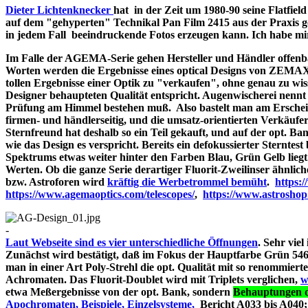
Dieter Lichtenknecker
hat in der Zeit um 1980-90 seine Flatfie
auf dem "gehyperten" Technikal Pan Film 2415 aus der Praxis g
in jedem Fall beeindruckende Fotos erzeugen kann. Ich habe mir d
Im Falle der AGEMA-Serie gehen Hersteller und Händler offenbar
Worten werden die Ergebnisse eines optical Designs von ZEMA
tollen Ergebnisse einer Optik zu "verkaufen", ohne genau zu wiss
Designer behaupteten Qualität entspricht. Augenwischerei nennt 
Prüfung am Himmel bestehen muß. Also bastelt man am Erschein
firmen- und händlerseitig, und die umsatz-orientierten Verkäufe
Sternfreund hat deshalb so ein Teil gekauft, und auf der opt. Bank
wie das Design es verspricht. Bereits ein defokussierter Sterntes
Spektrums etwas weiter hinter den Farben Blau, Grün Gelb liegt
Werten. Ob die ganze Serie derartiger Fluorit-Zweilinser ähnlic
bzw. Astroforen wird
kräftig die Werbetrommel bemüht
.
https:
https://www.agemaoptics.com/telescopes/
,
https://www.astrosho
-
Laut Webseite sind es vier unterschiedliche Öffnungen
. Sehr viel
Zunächst wird bestätigt, daß im Fokus der Hauptfarbe Grün 546.
man in einer Art Poly-Strehl die opt. Qualität mit so renommi
Achromaten. Das Fluorit-Doublet wird mit Triplets verglichen,
w
etwa Meßergebnisse von der opt. Bank, sondern
Behauptungen d
Apochromaten, Beispiele, Einzelsysteme,
Bericht A033 bi