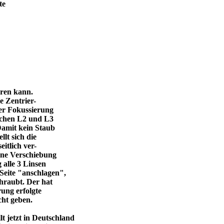
te
eren kann.
e Zentrier-
 der Fokussierung
ischen L2 und L3
Damit kein Staub
llt sich die
itlich ver-
eine Verschiebung
 alle 3 Linsen
Seite "anschlagen",
chraubt. Der hat
ung erfolgte
cht geben.
 jetzt in Deutschland