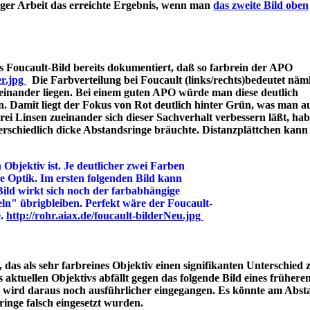
iger Arbeit das erreichte Ergebnis, wenn man
das zweite Bild oben
 Foucault-Bild bereits dokumentiert, daß so farbrein der APO
er.jpg
Die Farbverteilung bei Foucault (links/rechts)bedeutet näml
einander liegen. Bei einem guten APO würde man diese deutlich
n. Damit liegt der Fokus von Rot deutlich hinter Grün, was man a
 Linsen zueinander sich dieser Sachverhalt verbessern läßt, hab
rschiedlich dicke Abstandsringe bräuchte. Distanzplättchen kann
 Objektiv ist. Je deutlicher zwei Farben
ine Optik. Im ersten folgenden Bild kann
Bild wirkt sich noch der farbabhängige
ln" übrigbleiben. Perfekt wäre der Foucault-
e.
http://rohr.aiax.de/foucault-bilderNeu.jpg
das als sehr farbreines Objektiv einen signifikanten Unterschied z
aktuellen Objektivs abfällt gegen das folgende Bild eines frühere
s wird daraus noch ausführlicher eingegangen. Es könnte am Abst
bstandsringe falsch eingesetzt wurden.