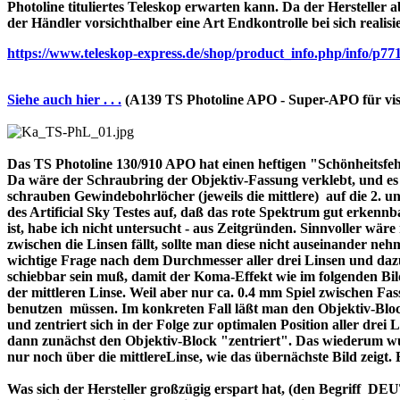
Photoline tituliertes Teleskop erwarten kann. Da der Hersteller a
der Händler vorsichthalber eine Art Endkontrolle bei sich realisi
https://www.teleskop-express.de/shop/product_info.php/info
Siehe auch hier . . .
(A139 TS Photoline APO - Super-APO für vis
Das TS Photoline 130/910 APO hat einen heftigen "Schönheitsfehle
Da wäre der Schraubring der Objektiv-Fassung verklebt, und es ist 
schrauben Gewindebohrlöcher (jeweils die mittlere) auf die 2. und 
des Artificial Sky Testes auf, daß das rote Spektrum gut erkenn
ist, habe ich nicht untersucht - aus Zeitgründen. Sinnvoller wä
zwischen die Linsen fällt, sollte man diese nicht auseinander nehme
wichtige Frage nach dem Durchmesser aller drei Linsen und dazu 
schiebbar sein muß, damit der Koma-Effekt wie im folgenden Bil
der mittleren Linse. Weil aber nur ca. 0.4 mm Spiel zwischen F
benutzen müssen. Im konkreten Fall läßt man den Objektiv-Block
und zentriert sich in der Folge zur optimalen Position aller drei
dann zunächst den Objektiv-Block "zentriert". Das wiederum wur
nur noch über die mittlereLinse, wie das übernächste Bild zeigt.
Was sich der Hersteller großzügig erspart hat, (den Begriff 