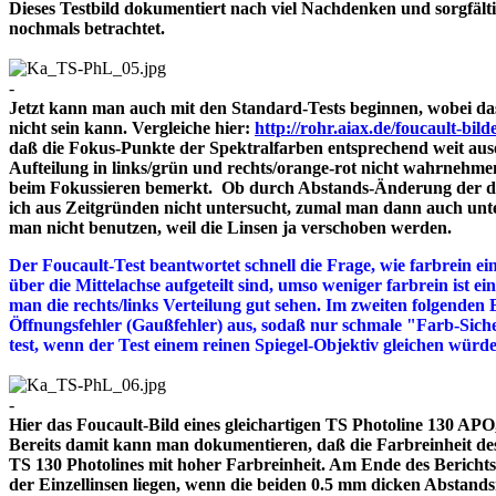
Dieses Testbild dokumentiert nach viel Nachdenken und sorgfält
nochmals betrachtet.
-
Jetzt kann man auch mit den Standard-Tests beginnen, wobei das
nicht sein kann. Vergleiche hier:
http://rohr.aiax.de/foucault-bild
daß die Fokus-Punkte der Spektralfarben entsprechend weit aus
Aufteilung in links/grün und rechts/orange-rot nicht wahrnehme
beim Fokussieren bemerkt. Ob durch Abstands-Änderung der drei
ich aus Zeitgründen nicht untersucht, zumal man dann auch unte
man nicht benutzen, weil die Linsen ja verschoben werden.
Der Foucault-Test beantwortet schnell die Frage, wie farbrein ein
über die Mittelachse aufgeteilt sind, umso weniger farbrein ist e
man die rechts/links Verteilung gut sehen. Im zweiten folgenden 
Öffnungsfehler (Gaußfehler) aus, sodaß nur schmale "Farb-Siche
test, wenn der Test einem reinen Spiegel-Objektiv gleichen würd
-
Hier das Foucault-Bild eines gleichartigen TS Photoline 130 APO, 
Bereits damit kann man dokumentieren, daß die Farbreinheit des 
TS 130 Photolines mit hoher Farbreinheit. Am Ende des Bericht
der Einzellinsen liegen, wenn die beiden 0.5 mm dicken A