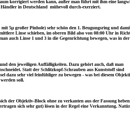
r kaum korrigiert werden kann, außer man führt mit ihm eine langw
ter Händler in Deutschland mühevoll durch-exerziert.
ch mit 5µ großer Pinhole) sehr schön den 1. Beugungsring und dami
lere Linse schieben, im oberen Bild also von 08:00 Uhr in Rich
an auch Linse 1 und 3 in die Gegenrichtung bewegen, was in der
nd den jeweiligen Auffälligkeiten. Dazu gehört auch, daß man
schneidet. Statt der Schlitzkopf-Schrauben aus Kunststoff sind
l dazu sehr viel feinfühliger zu bewegen - was bei diesem Objekt
draus werden soll.
sich der Objektiv-Block ohne zu verkanten aus der Fassung heben 
tragen sich sehr gut) lösen in der Regel eine Verkanntung. Natür