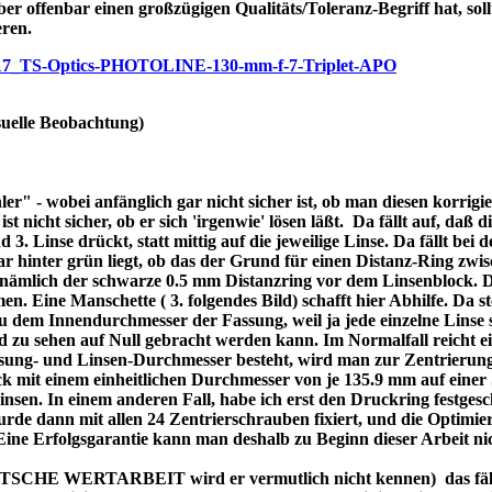
ber offenbar einen großzügigen Qualitäts/Toleranz-Begriff hat, soll
eren.
/p7717_TS-Optics-PHOTOLINE-130-mm-f-7-Triplet-APO
uelle Beobachtung)
r" - wobei anfänglich gar nicht sicher ist, ob man diesen korrigi
nicht sicher, ob er sich 'irgenwie' lösen läßt. Da fällt auf, daß di
3. Linse drückt, statt mittig auf die jeweilige Linse. Da fällt bei
bar hinter grün liegt, ob das der Grund für einen Distanz-Ring zw
re nämlich der schwarze 0.5 mm Distanzring vor dem Linsenblock. 
n. Eine Manschette ( 3. folgendes Bild) schafft hier Abhilfe. Da ste
dem Innendurchmesser der Fassung, weil ja jede einzelne Linse se
d zu sehen auf Null gebracht werden kann. Im Normalfall reicht 
assung- und Linsen-Durchmesser besteht, wird man zur Zentrierung
 mit einem einheitlichen Durchmesser von je 135.9 mm auf einer 
 Linsen. In einem anderen Fall, habe ich erst den Druckring festges
de dann mit allen 24 Zentrierschrauben fixiert, und die Optimier
 Eine Erfolgsgarantie kann man deshalb zu Beginn dieser Arbeit ni
DEUTSCHE WERTARBEIT wird er vermutlich nicht kennen) das fällt