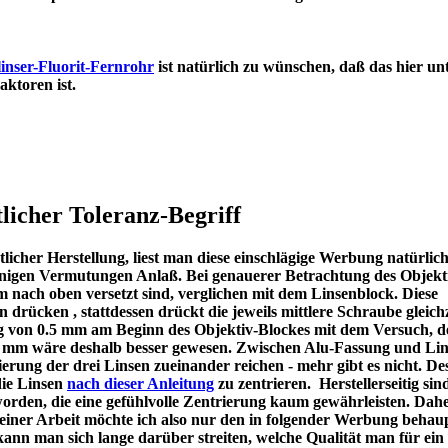
inser-Fluorit-Fernrohr
ist natürlich zu wünschen, daß das hier un
en Refraktoren ist.
licher Toleranz-Begriff
icher Herstellung, liest man diese einschlägige Werbung natürlic
u einigen Vermutungen Anlaß. Bei genauerer Betrachtung des Objekt
m nach oben versetzt sind, verglichen mit dem Linsenblock. Diese
en drücken , stattdessen drückt die jeweils mittlere Schraube gleichz
ng von 0.5 mm am Beginn des Objektiv-Blockes mit dem Versuch, d
 1 mm wäre deshalb besser gewesen. Zwischen Alu-Fassung und Lin
ierung der drei Linsen zueinander reichen - mehr gibt es nicht. De
die Linsen
nach dieser Anleitung
zu zentrieren. Herstellerseitig sin
worden, die eine gefühlvolle Zentrierung kaum gewährleisten. Dah
meiner Arbeit möchte ich also nur den in folgender Werbung behau
kann man sich lange darüber streiten, welche Qualität man für ein