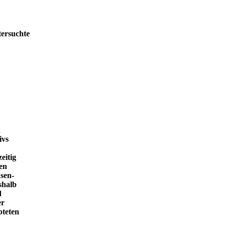
tersuchte
h
ivs
eitig
en
sen-
shalb
d
er
pteten