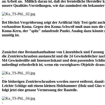
an Arbeit an. Mißlich daran ist, daß der fernöstliche Herstelle
unsere Qualitäts-Vorstellungen, wie das zumindest ein bekann
-
Bei Höchst-Vergrößerung zeigt der Artificial Skly Test (geht au
vorhandene Koma. Gegen den Koma-Schweif muß man nun die mitt
Koma-Kern, der "spitz" zulaufende Punkt. Analog dazu könnte m
unnötig ist.
Zunächst eine Bestandsaufnahme von Linsenblock und Fassung u
die Zentrierschrauben austauscht und die 24 Gewindelöcher nach
M4 Gewindestifte mit Innensechskant und dem passenden Schlüsse
unbedingt erforderlich ist, wenn ein vorzeigbares Objektiv 
-
Die bisherigen Zentrierschrauben werden zuerst entfernt, damit 
Leichte Schläge mit einem kleinen Holzhammer (Holz und Glas ver
folgt jetzt eine genaue Vermessung der Bauteile.
-