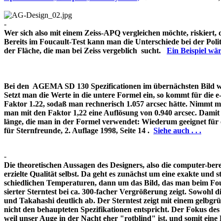
-
Wer sich also mit einem Zeiss-APQ vergleichen möchte, riskiert,
Bereits im Foucault-Test kann man die Unterschiede bei der Pol
der Fläche, die man bei Zeiss vergeblich sucht.
Ein Beispiel w
Bei den AGEMA SD 130 Spezificationen im übernächsten Bild wir
Setzt man die Werte in die untere Formel ein, so kommt für die 
Faktor 1.22, sodaß man rechnerisch 1.057 arcsec hätte. Nimmt m
man mit den Faktor 1,22 eine Auflösung von 0.940 arcsec. Damit 
länge, die man in der Formel verwendet: Wiederum geeignet für
für Sternfreunde, 2. Auflage 1998, Seite 14 .
Siehe auch . . .
-
Die theoretischen Aussagen des Designers, also die computer-bere
erzielte Qualität selbst. Da geht es zunächst um eine exakte und s
schiedlichen Temperaturen, dann um das Bild, das man beim Fouc
sierter Sterntest bei ca. 300-facher Vergrößerung zeigt. Sowohl 
und Takahashi deutlich ab. Der Sterntest zeigt mit einem gelbg
nicht den behaupteten Spezifikationen entspricht. Der Fokus de
weil unser Auge in der Nacht eher "rotblind" ist, und somit 