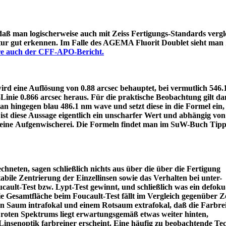
 daß man logischerweise auch mit Zeiss Fertigungs-Standards vergle
itur gut erkennen. Im Falle des AGEMA Fluorit Doublet sieht man
äre auch der CFF-APO-Bericht.
d eine Auflösung von 0.88 arcsec behauptet, bei vermutlich 546
e-Linie 0.866 arcsec heraus. Für die praktische Beobachtung gilt 
an hingegen blau 486.1 nm wave und setzt diese in die Formel ein
ist diese Aussage eigentlich ein unscharfer Wert und abhängig von
 eine Aufgenwischerei. Die Formeln findet man im SuW-Buch Tipp
chneten, sagen schließlich nichts aus über die über die Fertigung
tabile Zentrierung der Einzellinsen sowie das Verhalten bei unter-
ault-Test bzw. Lypt-Test gewinnt, und schließlich was ein defoku
die Gesamtfläche beim Foucault-Test fällt im Vergleich gegenüber Z
rün Saum intrafokal und einem Rotsaum extrafokal, daß die Farbre
s roten Spektrums liegt erwartungsgemäß etwas weiter hinten,
eine Linsenoptik farbreiner erscheint. Eine häufig zu beobacht