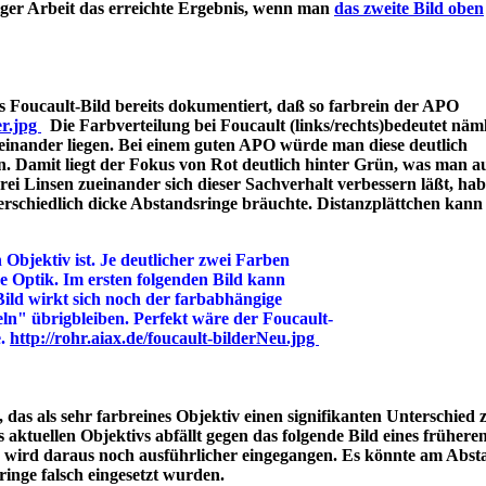
iger Arbeit das erreichte Ergebnis, wenn man
das zweite Bild oben
 Foucault-Bild bereits dokumentiert, daß so farbrein der APO
er.jpg
Die Farbverteilung bei Foucault (links/rechts)bedeutet näml
einander liegen. Bei einem guten APO würde man diese deutlich
n. Damit liegt der Fokus von Rot deutlich hinter Grün, was man a
 Linsen zueinander sich dieser Sachverhalt verbessern läßt, hab
rschiedlich dicke Abstandsringe bräuchte. Distanzplättchen kann
 Objektiv ist. Je deutlicher zwei Farben
ine Optik. Im ersten folgenden Bild kann
Bild wirkt sich noch der farbabhängige
ln" übrigbleiben. Perfekt wäre der Foucault-
e.
http://rohr.aiax.de/foucault-bilderNeu.jpg
das als sehr farbreines Objektiv einen signifikanten Unterschied z
aktuellen Objektivs abfällt gegen das folgende Bild eines frühere
s wird daraus noch ausführlicher eingegangen. Es könnte am Abst
bstandsringe falsch eingesetzt wurden.