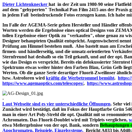
Dieter Lichtenknecker
hat in der Zeit um 1980-90 seine Flatfie
auf dem "gehyperten" Technikal Pan Film 2415 aus der Praxis g
in jedem Fall beeindruckende Fotos erzeugen kann. Ich habe mir d
Im Falle der AGEMA-Serie gehen Hersteller und Händler offenbar
Worten werden die Ergebnisse eines optical Designs von ZEMA
tollen Ergebnisse einer Optik zu "verkaufen", ohne genau zu wiss
Designer behaupteten Qualität entspricht. Augenwischerei nennt 
Prüfung am Himmel bestehen muß. Also bastelt man am Erschein
firmen- und händlerseitig, und die umsatz-orientierten Verkäufe
Sternfreund hat deshalb so ein Teil gekauft, und auf der opt. Bank
wie das Design es verspricht. Bereits ein defokussierter Sterntes
Spektrums etwas weiter hinter den Farben Blau, Grün Gelb liegt
Werten. Ob die ganze Serie derartiger Fluorit-Zweilinser ähnlic
bzw. Astroforen wird
kräftig die Werbetrommel bemüht
.
https:
https://www.agemaoptics.com/telescopes/
,
https://www.astrosho
-
Laut Webseite sind es vier unterschiedliche Öffnungen
. Sehr viel
Zunächst wird bestätigt, daß im Fokus der Hauptfarbe Grün 546.
man in einer Art Poly-Strehl die opt. Qualität mit so renommi
Achromaten. Das Fluorit-Doublet wird mit Triplets verglichen,
w
etwa Meßergebnisse von der opt. Bank, sondern
Behauptungen d
Apochromaten, Beispiele, Einzelsysteme,
Bericht A033 bi