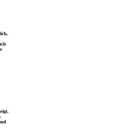
ich,
uch
e
eigt.
n
and