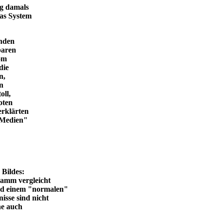
ng damals
das System
enden
baren
vom
die
n,
in
oll,
oten
erklärten
n Medien"
en Bildes:
ramm vergleicht
und einem "normalen"
isse sind nicht
he auch