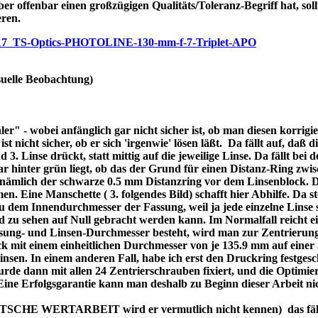
ber offenbar einen großzügigen Qualitäts/Toleranz-Begriff hat, soll
eren.
/p7717_TS-Optics-PHOTOLINE-130-mm-f-7-Triplet-APO
uelle Beobachtung)
r" - wobei anfänglich gar nicht sicher ist, ob man diesen korrigi
nicht sicher, ob er sich 'irgenwie' lösen läßt. Da fällt auf, daß di
3. Linse drückt, statt mittig auf die jeweilige Linse. Da fällt bei
bar hinter grün liegt, ob das der Grund für einen Distanz-Ring zw
re nämlich der schwarze 0.5 mm Distanzring vor dem Linsenblock. 
n. Eine Manschette ( 3. folgendes Bild) schafft hier Abhilfe. Da ste
dem Innendurchmesser der Fassung, weil ja jede einzelne Linse se
d zu sehen auf Null gebracht werden kann. Im Normalfall reicht 
assung- und Linsen-Durchmesser besteht, wird man zur Zentrierung
 mit einem einheitlichen Durchmesser von je 135.9 mm auf einer 
 Linsen. In einem anderen Fall, habe ich erst den Druckring festges
de dann mit allen 24 Zentrierschrauben fixiert, und die Optimier
 Eine Erfolgsgarantie kann man deshalb zu Beginn dieser Arbeit ni
DEUTSCHE WERTARBEIT wird er vermutlich nicht kennen) das fällt