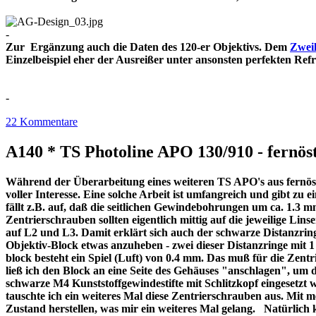
-
Zur Ergänzung auch die Daten des 120-er Objektivs. Dem
Zweil
Einzelbeispiel eher der Ausreißer unter ansonsten perfekt
-
22 Kommentare
A140 * TS Photoline APO 130/910 - fernöst
Während der Überarbeitung eines weiteren TS APO's aus fernöstl
voller Interesse. Eine solche Arbeit ist umfangreich und gibt z
fällt z.B. auf, daß die seitlichen Gewindebohrungen um ca. 1.3 m
Zentrierschrauben sollten eigentlich mittig auf die jeweilige Lins
auf L2 und L3. Damit erklärt sich auch der schwarze Distanzri
Objektiv-Block etwas anzuheben - zwei dieser Distanzringe mit
block besteht ein Spiel (Luft) von 0.4 mm. Das muß für die Zentr
ließ ich den Block an eine Seite des Gehäuses "anschlagen", um 
schwarze M4 Kunststoffgewindestifte mit Schlitzkopf eingesetzt 
tauschte ich ein weiteres Mal diese Zentrierschrauben aus. Mit 
Zustand herstellen, was mir ein weiteres Mal gelang. Natürlich 