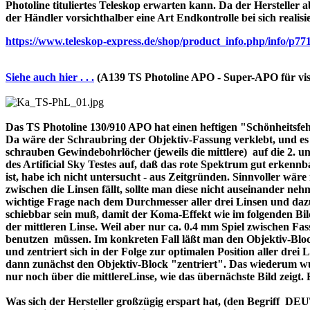
Photoline tituliertes Teleskop erwarten kann. Da der Hersteller a
der Händler vorsichthalber eine Art Endkontrolle bei sich realisi
https://www.teleskop-express.de/shop/product_info.php/info
Siehe auch hier . . .
(A139 TS Photoline APO - Super-APO für vis
Das TS Photoline 130/910 APO hat einen heftigen "Schönheitsfehle
Da wäre der Schraubring der Objektiv-Fassung verklebt, und es ist 
schrauben Gewindebohrlöcher (jeweils die mittlere) auf die 2. und 
des Artificial Sky Testes auf, daß das rote Spektrum gut erkenn
ist, habe ich nicht untersucht - aus Zeitgründen. Sinnvoller wä
zwischen die Linsen fällt, sollte man diese nicht auseinander nehme
wichtige Frage nach dem Durchmesser aller drei Linsen und dazu 
schiebbar sein muß, damit der Koma-Effekt wie im folgenden Bil
der mittleren Linse. Weil aber nur ca. 0.4 mm Spiel zwischen F
benutzen müssen. Im konkreten Fall läßt man den Objektiv-Block
und zentriert sich in der Folge zur optimalen Position aller drei
dann zunächst den Objektiv-Block "zentriert". Das wiederum wur
nur noch über die mittlereLinse, wie das übernächste Bild zeigt.
Was sich der Hersteller großzügig erspart hat, (den Begriff 