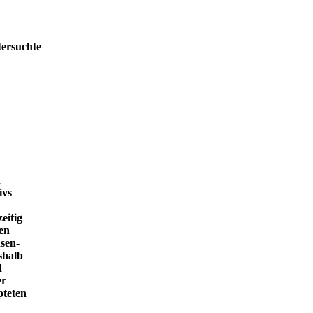
tersuchte
h
ivs
eitig
en
sen-
shalb
d
er
pteten