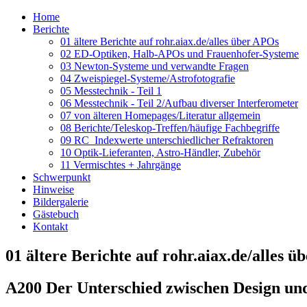
Home
Berichte
01 ältere Berichte auf rohr.aiax.de/alles über APOs
02 ED-Optiken, Halb-APOs und Frauenhofer-Systeme
03 Newton-Systeme und verwandte Fragen
04 Zweispiegel-Systeme/Astrofotografie
05 Messtechnik - Teil 1
06 Messtechnik - Teil 2/Aufbau diverser Interferometer
07 von älteren Homepages/Literatur allgemein
08 Berichte/Teleskop-Treffen/häufige Fachbegriffe
09 RC_Indexwerte unterschiedlicher Refraktoren
10 Optik-Lieferanten, Astro-Händler, Zubehör
11 Vermischtes + Jahrgänge
Schwerpunkt
Hinweise
Bildergalerie
Gästebuch
Kontakt
01 ältere Berichte auf rohr.aiax.de/alles 
A200 Der Unterschied zwischen Design und