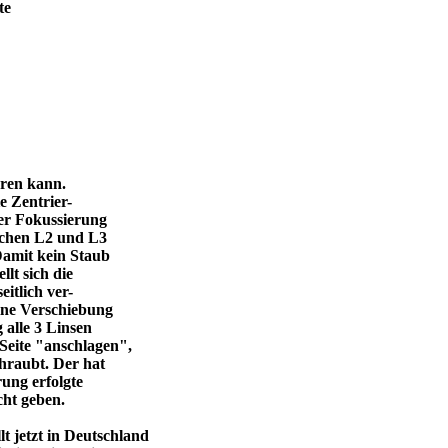
te
eren kann.
e Zentrier-
 der Fokussierung
ischen L2 und L3
Damit kein Staub
llt sich die
itlich ver-
eine Verschiebung
 alle 3 Linsen
Seite "anschlagen",
chraubt. Der hat
ung erfolgte
cht geben.
 jetzt in Deutschland