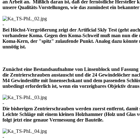
an Arbeit an. Mißlich daran ist, daß der fernöstliche Herstelle
unsere Qualitäts-Vorstellungen, wie das zumindest ein bekann
-
Bei Höchst-Vergrößerung zeigt der Artificial Skly Test (geht au
vorhandene Koma. Gegen den Koma-Schweif muß man nun die mitt
Koma-Kern, der "spitz" zulaufende Punkt. Analog dazu könnte m
unnötig ist.
Zunächst eine Bestandsaufnahme von Linsenblock und Fassung u
die Zentrierschrauben austauscht und die 24 Gewindelöcher nach
M4 Gewindestifte mit Innensechskant und dem passenden Schlüsse
unbedingt erforderlich ist, wenn ein vorzeigbares Objektiv 
-
Die bisherigen Zentrierschrauben werden zuerst entfernt, damit 
Leichte Schläge mit einem kleinen Holzhammer (Holz und Glas ver
folgt jetzt eine genaue Vermessung der Bauteile.
-