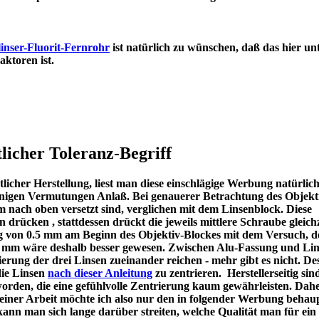
inser-Fluorit-Fernrohr
ist natürlich zu wünschen, daß das hier un
en Refraktoren ist.
licher Toleranz-Begriff
icher Herstellung, liest man diese einschlägige Werbung natürlic
u einigen Vermutungen Anlaß. Bei genauerer Betrachtung des Objekt
m nach oben versetzt sind, verglichen mit dem Linsenblock. Diese
en drücken , stattdessen drückt die jeweils mittlere Schraube gleichz
ng von 0.5 mm am Beginn des Objektiv-Blockes mit dem Versuch, d
 1 mm wäre deshalb besser gewesen. Zwischen Alu-Fassung und Lin
ierung der drei Linsen zueinander reichen - mehr gibt es nicht. De
die Linsen
nach dieser Anleitung
zu zentrieren. Herstellerseitig sin
worden, die eine gefühlvolle Zentrierung kaum gewährleisten. Dah
meiner Arbeit möchte ich also nur den in folgender Werbung behau
kann man sich lange darüber streiten, welche Qualität man für ein