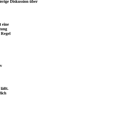
ierige Diskussion über
t eine
tung
 Regel
iv
läßt.
lich