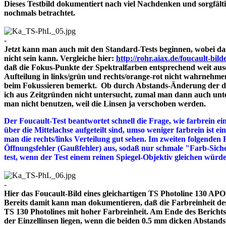
Dieses Testbild dokumentiert nach viel Nachdenken und sorgfält
nochmals betrachtet.
-
Jetzt kann man auch mit den Standard-Tests beginnen, wobei das
nicht sein kann. Vergleiche hier:
http://rohr.aiax.de/foucault-bild
daß die Fokus-Punkte der Spektralfarben entsprechend weit aus
Aufteilung in links/grün und rechts/orange-rot nicht wahrnehme
beim Fokussieren bemerkt. Ob durch Abstands-Änderung der drei
ich aus Zeitgründen nicht untersucht, zumal man dann auch unte
man nicht benutzen, weil die Linsen ja verschoben werden.
Der Foucault-Test beantwortet schnell die Frage, wie farbrein ein
über die Mittelachse aufgeteilt sind, umso weniger farbrein ist e
man die rechts/links Verteilung gut sehen. Im zweiten folgenden 
Öffnungsfehler (Gaußfehler) aus, sodaß nur schmale "Farb-Siche
test, wenn der Test einem reinen Spiegel-Objektiv gleichen würd
-
Hier das Foucault-Bild eines gleichartigen TS Photoline 130 APO, 
Bereits damit kann man dokumentieren, daß die Farbreinheit des 
TS 130 Photolines mit hoher Farbreinheit. Am Ende des Bericht
der Einzellinsen liegen, wenn die beiden 0.5 mm dicken A