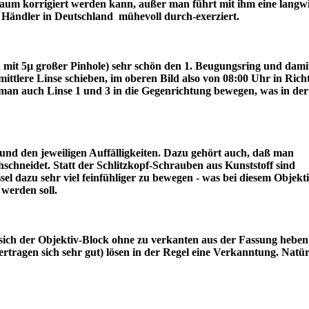
r kaum korrigiert werden kann, außer man führt mit ihm eine langw
ter Händler in Deutschland mühevoll durch-exerziert.
ch mit 5µ großer Pinhole) sehr schön den 1. Beugungsring und dami
lere Linse schieben, im oberen Bild also von 08:00 Uhr in Rich
an auch Linse 1 und 3 in die Gegenrichtung bewegen, was in der
nd den jeweiligen Auffälligkeiten. Dazu gehört auch, daß man
schneidet. Statt der Schlitzkopf-Schrauben aus Kunststoff sind
l dazu sehr viel feinfühliger zu bewegen - was bei diesem Objekt
draus werden soll.
sich der Objektiv-Block ohne zu verkanten aus der Fassung heben 
tragen sich sehr gut) lösen in der Regel eine Verkanntung. Natür