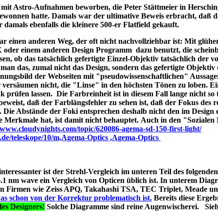
ld mit Astro-Aufnahmen beworben, die Peter Stättmeier in Herschi
ewonnen hatte. Damals war der ultimative Beweis erbracht, daß 
amals ebenfalls die kleinere 500-er Flatfield gekauft.
 einen anderen Weg, der oft nicht nachvollziehbar ist: Mit glüh
X oder einem anderen Design Programm dazu benutzt, die schein
en, ob das tatsächlich gefertigte Einzel-Objektiv tatsächlich der 
man das, zumal nicht das Design, sondern das gefertigte Objektiv 
ungsbild der Webseiten mit "pseudowissenschaftlichen" Aussage
r versäumen nicht, die "Linse" in den höchsten Tönen zu loben. E
 prüfen lassen. Die Farbreinheit ist in diesem Fall lange nicht so t
t beweist, daß der Farblängsfehler zu sehen ist, daß der Fokus des r
. Die Abstände der Foki entsprechen deshalb nicht den im Design 
he Merkmale hat, ist damit nicht behauptet. Auch in den "Soziale
//www.cloudynights.com/topic/620086-agema-sd-150-first-light/
p.de/teleskope/10/m,Agema-Optics ,Agema-Optics
 interessanter ist der Strehl-Vergleich im unteren Teil des folgend
1 nm wave ein Vergleich von Opticen üblich ist. In unterem Diag
erten Firmen wie Zeiss APQ, Takahashi TSA, TEC Triplet, Meade 
as schon von der Korrektur problematisch ist.
Bereits diese Ergebn
es Designers!
Solche Diagramme sind reine Augenwischerei. Sie
s A040;