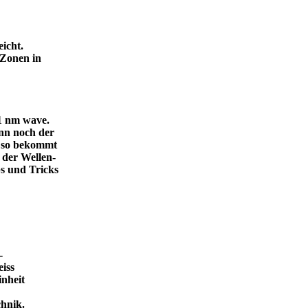
icht.
 Zonen in
.1 nm wave.
dann noch der
, so bekommt
 der Wellen-
s und Tricks
-
eiss
inheit
ende Technik.