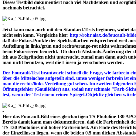
Dieses Testbild dokumentiert nach viel Nachdenken und sorgfält
nochmals betrachtet.
-
Jetzt kann man auch mit den Standard-Tests beginnen, wobei das
nicht sein kann. Vergleiche hier:
http://rohr.aiax.de/foucault-bild
daß die Fokus-Punkte der Spektralfarben entsprechend weit aus
Aufteilung in links/grün und rechts/orange-rot nicht wahrnehme
beim Fokussieren bemerkt. Ob durch Abstands-Änderung der drei
ich aus Zeitgründen nicht untersucht, zumal man dann auch unte
man nicht benutzen, weil die Linsen ja verschoben werden.
Der Foucault-Test beantwortet schnell die Frage, wie farbrein ein
über die Mittelachse aufgeteilt sind, umso weniger farbrein ist e
man die rechts/links Verteilung gut sehen. Im zweiten folgenden 
Öffnungsfehler (Gaußfehler) aus, sodaß nur schmale "Farb-Siche
test, wenn der Test einem reinen Spiegel-Objektiv gleichen würd
-
Hier das Foucault-Bild eines gleichartigen TS Photoline 130 APO, 
Bereits damit kann man dokumentieren, daß die Farbreinheit des 
TS 130 Photolines mit hoher Farbreinheit. Am Ende des Bericht
der Einzellinsen liegen, wenn die beiden 0.5 mm dicken A