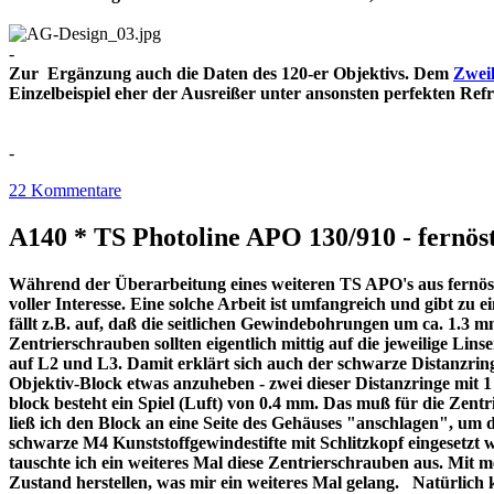
-
Zur Ergänzung auch die Daten des 120-er Objektivs. Dem
Zweil
Einzelbeispiel eher der Ausreißer unter ansonsten perfekt
-
22 Kommentare
A140 * TS Photoline APO 130/910 - fernöst
Während der Überarbeitung eines weiteren TS APO's aus fernöstl
voller Interesse. Eine solche Arbeit ist umfangreich und gibt z
fällt z.B. auf, daß die seitlichen Gewindebohrungen um ca. 1.3 m
Zentrierschrauben sollten eigentlich mittig auf die jeweilige Lins
auf L2 und L3. Damit erklärt sich auch der schwarze Distanzri
Objektiv-Block etwas anzuheben - zwei dieser Distanzringe mit
block besteht ein Spiel (Luft) von 0.4 mm. Das muß für die Zentr
ließ ich den Block an eine Seite des Gehäuses "anschlagen", um 
schwarze M4 Kunststoffgewindestifte mit Schlitzkopf eingesetzt 
tauschte ich ein weiteres Mal diese Zentrierschrauben aus. Mit 
Zustand herstellen, was mir ein weiteres Mal gelang. Natürlich 