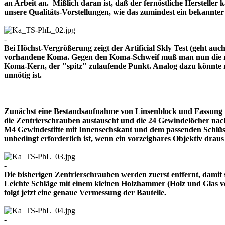
an Arbeit an. Mißlich daran ist, daß der fernöstliche Herstelle
unsere Qualitäts-Vorstellungen, wie das zumindest ein bekann
-
Bei Höchst-Vergrößerung zeigt der Artificial Skly Test (geht au
vorhandene Koma. Gegen den Koma-Schweif muß man nun die mitt
Koma-Kern, der "spitz" zulaufende Punkt. Analog dazu könnte m
unnötig ist.
Zunächst eine Bestandsaufnahme von Linsenblock und Fassung u
die Zentrierschrauben austauscht und die 24 Gewindelöcher nach
M4 Gewindestifte mit Innensechskant und dem passenden Schlüsse
unbedingt erforderlich ist, wenn ein vorzeigbares Objektiv 
-
Die bisherigen Zentrierschrauben werden zuerst entfernt, damit 
Leichte Schläge mit einem kleinen Holzhammer (Holz und Glas ver
folgt jetzt eine genaue Vermessung der Bauteile.
-