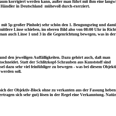
r kaum korrigiert werden kann, außer man führt mit ihm eine langw
ter Händler in Deutschland mühevoll durch-exerziert.
ch mit 5µ großer Pinhole) sehr schön den 1. Beugungsring und dami
lere Linse schieben, im oberen Bild also von 08:00 Uhr in Rich
an auch Linse 1 und 3 in die Gegenrichtung bewegen, was in der
nd den jeweiligen Auffälligkeiten. Dazu gehört auch, daß man
schneidet. Statt der Schlitzkopf-Schrauben aus Kunststoff sind
l dazu sehr viel feinfühliger zu bewegen - was bei diesem Objekt
draus werden soll.
sich der Objektiv-Block ohne zu verkanten aus der Fassung heben 
tragen sich sehr gut) lösen in der Regel eine Verkanntung. Natür