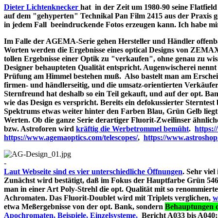
Dieter Lichtenknecker
hat in der Zeit um 1980-90 seine Flatfie
auf dem "gehyperten" Technikal Pan Film 2415 aus der Praxis g
in jedem Fall beeindruckende Fotos erzeugen kann. Ich habe mir d
Im Falle der AGEMA-Serie gehen Hersteller und Händler offenbar
Worten werden die Ergebnisse eines optical Designs von ZEMA
tollen Ergebnisse einer Optik zu "verkaufen", ohne genau zu wiss
Designer behaupteten Qualität entspricht. Augenwischerei nennt 
Prüfung am Himmel bestehen muß. Also bastelt man am Erschein
firmen- und händlerseitig, und die umsatz-orientierten Verkäufe
Sternfreund hat deshalb so ein Teil gekauft, und auf der opt. Bank
wie das Design es verspricht. Bereits ein defokussierter Sterntes
Spektrums etwas weiter hinter den Farben Blau, Grün Gelb liegt
Werten. Ob die ganze Serie derartiger Fluorit-Zweilinser ähnlic
bzw. Astroforen wird
kräftig die Werbetrommel bemüht
.
https:
https://www.agemaoptics.com/telescopes/
,
https://www.astrosho
-
Laut Webseite sind es vier unterschiedliche Öffnungen
. Sehr viel
Zunächst wird bestätigt, daß im Fokus der Hauptfarbe Grün 546.
man in einer Art Poly-Strehl die opt. Qualität mit so renommi
Achromaten. Das Fluorit-Doublet wird mit Triplets verglichen,
w
etwa Meßergebnisse von der opt. Bank, sondern
Behauptungen d
Apochromaten, Beispiele, Einzelsysteme,
Bericht A033 bi