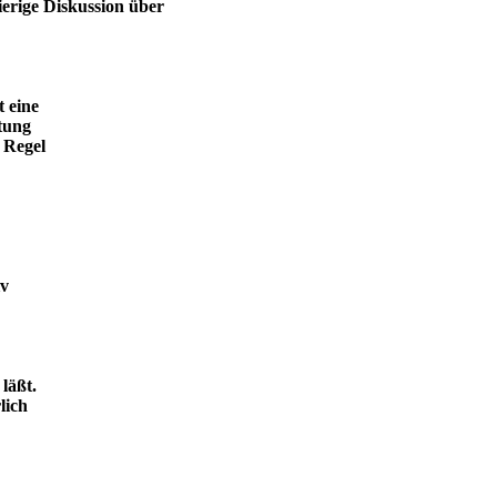
ierige Diskussion über
t eine
tung
 Regel
iv
läßt.
lich