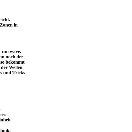
icht.
 Zonen in
.1 nm wave.
dann noch der
, so bekommt
 der Wellen-
s und Tricks
-
eiss
inheit
ende Technik.