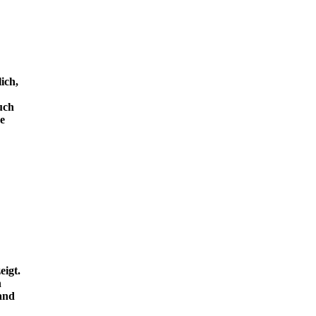
ich,
uch
e
eigt.
n
and