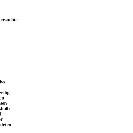
tersuchte
h
ivs
eitig
en
sen-
shalb
d
er
pteten