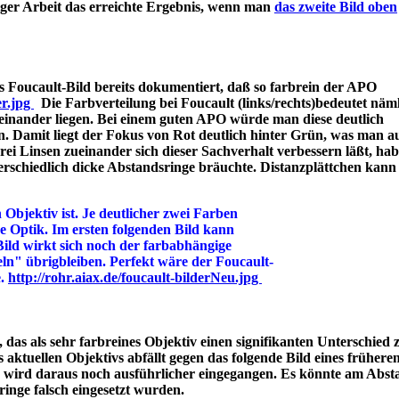
iger Arbeit das erreichte Ergebnis, wenn man
das zweite Bild oben
 Foucault-Bild bereits dokumentiert, daß so farbrein der APO
er.jpg
Die Farbverteilung bei Foucault (links/rechts)bedeutet näml
einander liegen. Bei einem guten APO würde man diese deutlich
n. Damit liegt der Fokus von Rot deutlich hinter Grün, was man a
 Linsen zueinander sich dieser Sachverhalt verbessern läßt, hab
rschiedlich dicke Abstandsringe bräuchte. Distanzplättchen kann
 Objektiv ist. Je deutlicher zwei Farben
ine Optik. Im ersten folgenden Bild kann
Bild wirkt sich noch der farbabhängige
ln" übrigbleiben. Perfekt wäre der Foucault-
e.
http://rohr.aiax.de/foucault-bilderNeu.jpg
das als sehr farbreines Objektiv einen signifikanten Unterschied z
aktuellen Objektivs abfällt gegen das folgende Bild eines frühere
s wird daraus noch ausführlicher eingegangen. Es könnte am Abst
bstandsringe falsch eingesetzt wurden.