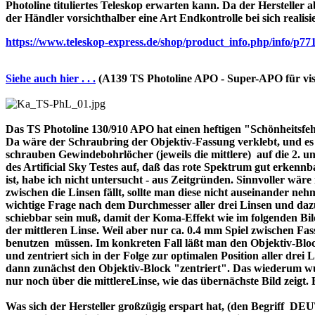
Photoline tituliertes Teleskop erwarten kann. Da der Hersteller a
der Händler vorsichthalber eine Art Endkontrolle bei sich realisi
https://www.teleskop-express.de/shop/product_info.php/info
Siehe auch hier . . .
(A139 TS Photoline APO - Super-APO für vis
Das TS Photoline 130/910 APO hat einen heftigen "Schönheitsfehle
Da wäre der Schraubring der Objektiv-Fassung verklebt, und es ist 
schrauben Gewindebohrlöcher (jeweils die mittlere) auf die 2. und 
des Artificial Sky Testes auf, daß das rote Spektrum gut erkenn
ist, habe ich nicht untersucht - aus Zeitgründen. Sinnvoller wä
zwischen die Linsen fällt, sollte man diese nicht auseinander nehme
wichtige Frage nach dem Durchmesser aller drei Linsen und dazu 
schiebbar sein muß, damit der Koma-Effekt wie im folgenden Bil
der mittleren Linse. Weil aber nur ca. 0.4 mm Spiel zwischen F
benutzen müssen. Im konkreten Fall läßt man den Objektiv-Block
und zentriert sich in der Folge zur optimalen Position aller drei
dann zunächst den Objektiv-Block "zentriert". Das wiederum wur
nur noch über die mittlereLinse, wie das übernächste Bild zeigt.
Was sich der Hersteller großzügig erspart hat, (den Begriff 