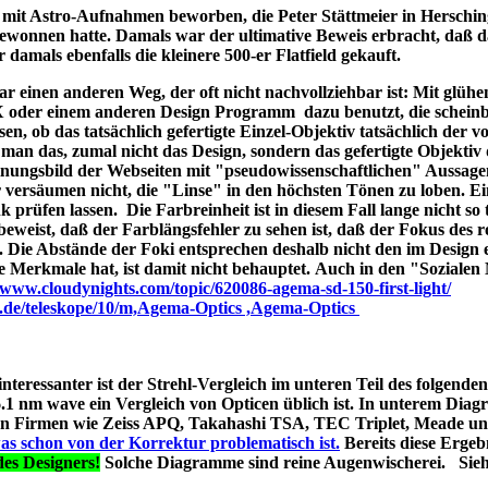
ld mit Astro-Aufnahmen beworben, die Peter Stättmeier in Herschi
ewonnen hatte. Damals war der ultimative Beweis erbracht, daß 
amals ebenfalls die kleinere 500-er Flatfield gekauft.
 einen anderen Weg, der oft nicht nachvollziehbar ist: Mit glüh
X oder einem anderen Design Programm dazu benutzt, die schein
en, ob das tatsächlich gefertigte Einzel-Objektiv tatsächlich der 
man das, zumal nicht das Design, sondern das gefertigte Objektiv 
ungsbild der Webseiten mit "pseudowissenschaftlichen" Aussage
r versäumen nicht, die "Linse" in den höchsten Tönen zu loben. E
 prüfen lassen. Die Farbreinheit ist in diesem Fall lange nicht so t
t beweist, daß der Farblängsfehler zu sehen ist, daß der Fokus des r
. Die Abstände der Foki entsprechen deshalb nicht den im Design 
he Merkmale hat, ist damit nicht behauptet. Auch in den "Soziale
//www.cloudynights.com/topic/620086-agema-sd-150-first-light/
p.de/teleskope/10/m,Agema-Optics ,Agema-Optics
 interessanter ist der Strehl-Vergleich im unteren Teil des folgend
1 nm wave ein Vergleich von Opticen üblich ist. In unterem Diag
erten Firmen wie Zeiss APQ, Takahashi TSA, TEC Triplet, Meade 
as schon von der Korrektur problematisch ist.
Bereits diese Ergebn
es Designers!
Solche Diagramme sind reine Augenwischerei. Sie
s A040;