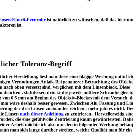
inser-Fluorit-Fernrohr
ist natürlich zu wünschen, daß das hier un
en Refraktoren ist.
licher Toleranz-Begriff
icher Herstellung, liest man diese einschlägige Werbung natürlic
u einigen Vermutungen Anlaß. Bei genauerer Betrachtung des Objekt
m nach oben versetzt sind, verglichen mit dem Linsenblock. Diese
en drücken , stattdessen drückt die jeweils mittlere Schraube gleichz
ng von 0.5 mm am Beginn des Objektiv-Blockes mit dem Versuch, d
 1 mm wäre deshalb besser gewesen. Zwischen Alu-Fassung und Lin
ierung der drei Linsen zueinander reichen - mehr gibt es nicht. De
die Linsen
nach dieser Anleitung
zu zentrieren. Herstellerseitig sin
worden, die eine gefühlvolle Zentrierung kaum gewährleisten. Dah
meiner Arbeit möchte ich also nur den in folgender Werbung behau
kann man sich lange darüber streiten, welche Qualität man für ein