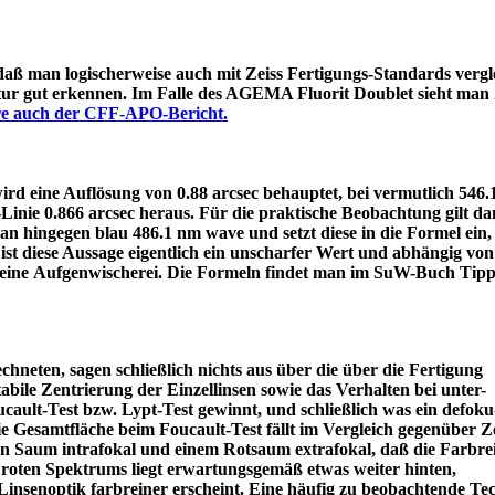
 daß man logischerweise auch mit Zeiss Fertigungs-Standards vergle
itur gut erkennen. Im Falle des AGEMA Fluorit Doublet sieht man
äre auch der CFF-APO-Bericht.
d eine Auflösung von 0.88 arcsec behauptet, bei vermutlich 546
e-Linie 0.866 arcsec heraus. Für die praktische Beobachtung gilt 
an hingegen blau 486.1 nm wave und setzt diese in die Formel ein
ist diese Aussage eigentlich ein unscharfer Wert und abhängig von
 eine Aufgenwischerei. Die Formeln findet man im SuW-Buch Tipp
chneten, sagen schließlich nichts aus über die über die Fertigung
tabile Zentrierung der Einzellinsen sowie das Verhalten bei unter-
ault-Test bzw. Lypt-Test gewinnt, und schließlich was ein defoku
die Gesamtfläche beim Foucault-Test fällt im Vergleich gegenüber Z
rün Saum intrafokal und einem Rotsaum extrafokal, daß die Farbre
s roten Spektrums liegt erwartungsgemäß etwas weiter hinten,
eine Linsenoptik farbreiner erscheint. Eine häufig zu beobacht