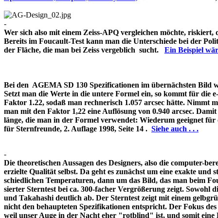
-
Wer sich also mit einem Zeiss-APQ vergleichen möchte, riskiert,
Bereits im Foucault-Test kann man die Unterschiede bei der Pol
der Fläche, die man bei Zeiss vergeblich sucht.
Ein Beispiel w
Bei den AGEMA SD 130 Spezificationen im übernächsten Bild wir
Setzt man die Werte in die untere Formel ein, so kommt für die 
Faktor 1.22, sodaß man rechnerisch 1.057 arcsec hätte. Nimmt m
man mit den Faktor 1,22 eine Auflösung von 0.940 arcsec. Damit 
länge, die man in der Formel verwendet: Wiederum geeignet für
für Sternfreunde, 2. Auflage 1998, Seite 14 .
Siehe auch . . .
-
Die theoretischen Aussagen des Designers, also die computer-bere
erzielte Qualität selbst. Da geht es zunächst um eine exakte und s
schiedlichen Temperaturen, dann um das Bild, das man beim Fouc
sierter Sterntest bei ca. 300-facher Vergrößerung zeigt. Sowohl 
und Takahashi deutlich ab. Der Sterntest zeigt mit einem gelbg
nicht den behaupteten Spezifikationen entspricht. Der Fokus de
weil unser Auge in der Nacht eher "rotblind" ist, und somit 