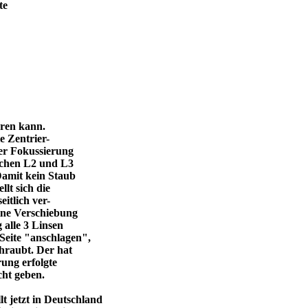
te
eren kann.
e Zentrier-
 der Fokussierung
ischen L2 und L3
Damit kein Staub
llt sich die
itlich ver-
eine Verschiebung
 alle 3 Linsen
Seite "anschlagen",
chraubt. Der hat
ung erfolgte
cht geben.
 jetzt in Deutschland