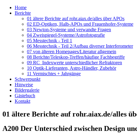
Home
Berichte
01 ältere Berichte auf rohr.aiax.de/alles über APOs
02 ED-Optiken, Halb-APOs und Frauenhofer-Systeme
03 Newton-Systeme und verwandte Fragen
04 Zweispiegel-Systeme/Astrofotografie
05 Messtechnik - Teil 1
06 Messtechnik - Teil 2/Aufbau diverser Interferometer
07 von älteren Homepages/Literatur allgemein
08 Berichte/Teleskop-Treffen/häufige Fachbegriffe
09 RC_Indexwerte unterschiedlicher Refraktoren
10 Optik-Lieferanten, Astro-Händler, Zubehör
11 Vermischtes + Jahrgänge
Schwerpunkt
Hinweise
Bildergalerie
Gästebuch
Kontakt
01 ältere Berichte auf rohr.aiax.de/alles 
A200 Der Unterschied zwischen Design und