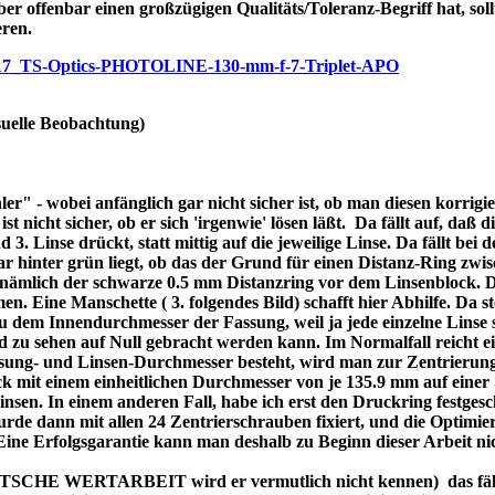
ber offenbar einen großzügigen Qualitäts/Toleranz-Begriff hat, soll
eren.
/p7717_TS-Optics-PHOTOLINE-130-mm-f-7-Triplet-APO
uelle Beobachtung)
r" - wobei anfänglich gar nicht sicher ist, ob man diesen korrigi
nicht sicher, ob er sich 'irgenwie' lösen läßt. Da fällt auf, daß di
3. Linse drückt, statt mittig auf die jeweilige Linse. Da fällt bei
bar hinter grün liegt, ob das der Grund für einen Distanz-Ring zw
re nämlich der schwarze 0.5 mm Distanzring vor dem Linsenblock. 
n. Eine Manschette ( 3. folgendes Bild) schafft hier Abhilfe. Da ste
dem Innendurchmesser der Fassung, weil ja jede einzelne Linse se
d zu sehen auf Null gebracht werden kann. Im Normalfall reicht 
assung- und Linsen-Durchmesser besteht, wird man zur Zentrierung
 mit einem einheitlichen Durchmesser von je 135.9 mm auf einer 
 Linsen. In einem anderen Fall, habe ich erst den Druckring festges
de dann mit allen 24 Zentrierschrauben fixiert, und die Optimier
 Eine Erfolgsgarantie kann man deshalb zu Beginn dieser Arbeit ni
DEUTSCHE WERTARBEIT wird er vermutlich nicht kennen) das fällt