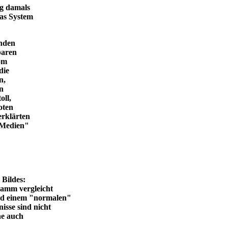
ng damals
das System
enden
baren
vom
die
n,
in
oll,
oten
erklärten
n Medien"
en Bildes:
ramm vergleicht
und einem "normalen"
isse sind nicht
he auch