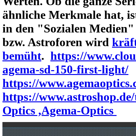
Werten. Ob die ganze Seri
ähnliche Merkmale hat, is
in den "Sozialen Medien"
bzw. Astroforen wird
kräf
bemüht
.
https://www.clo
agema-sd-150-first-light/
https://www.agemaoptics.c
https://www.astroshop.de
Optics ,Agema-Optics