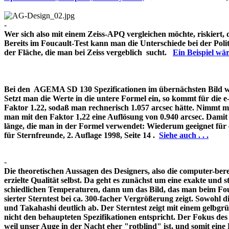
-
Wer sich also mit einem Zeiss-APQ vergleichen möchte, riskiert,
Bereits im Foucault-Test kann man die Unterschiede bei der Pol
der Fläche, die man bei Zeiss vergeblich sucht.
Ein Beispiel w
Bei den AGEMA SD 130 Spezificationen im übernächsten Bild wir
Setzt man die Werte in die untere Formel ein, so kommt für die 
Faktor 1.22, sodaß man rechnerisch 1.057 arcsec hätte. Nimmt m
man mit den Faktor 1,22 eine Auflösung von 0.940 arcsec. Damit 
länge, die man in der Formel verwendet: Wiederum geeignet für
für Sternfreunde, 2. Auflage 1998, Seite 14 .
Siehe auch . . .
-
Die theoretischen Aussagen des Designers, also die computer-bere
erzielte Qualität selbst. Da geht es zunächst um eine exakte und s
schiedlichen Temperaturen, dann um das Bild, das man beim Fouc
sierter Sterntest bei ca. 300-facher Vergrößerung zeigt. Sowohl 
und Takahashi deutlich ab. Der Sterntest zeigt mit einem gelbg
nicht den behaupteten Spezifikationen entspricht. Der Fokus de
weil unser Auge in der Nacht eher "rotblind" ist, und somit 