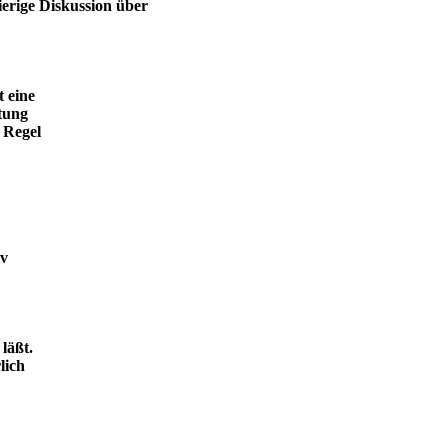
ierige Diskussion über
t eine
tung
 Regel
iv
läßt.
lich