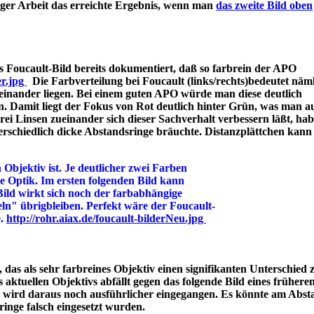
iger Arbeit das erreichte Ergebnis, wenn man
das zweite Bild oben
 Foucault-Bild bereits dokumentiert, daß so farbrein der APO
er.jpg
Die Farbverteilung bei Foucault (links/rechts)bedeutet näml
einander liegen. Bei einem guten APO würde man diese deutlich
n. Damit liegt der Fokus von Rot deutlich hinter Grün, was man a
 Linsen zueinander sich dieser Sachverhalt verbessern läßt, hab
rschiedlich dicke Abstandsringe bräuchte. Distanzplättchen kann
 Objektiv ist. Je deutlicher zwei Farben
ine Optik. Im ersten folgenden Bild kann
Bild wirkt sich noch der farbabhängige
ln" übrigbleiben. Perfekt wäre der Foucault-
e.
http://rohr.aiax.de/foucault-bilderNeu.jpg
das als sehr farbreines Objektiv einen signifikanten Unterschied z
aktuellen Objektivs abfällt gegen das folgende Bild eines frühere
s wird daraus noch ausführlicher eingegangen. Es könnte am Abst
bstandsringe falsch eingesetzt wurden.