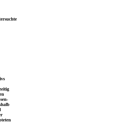
tersuchte
h
ivs
eitig
en
sen-
shalb
d
er
pteten