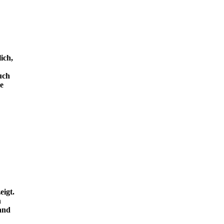
ich,
uch
e
eigt.
n
and