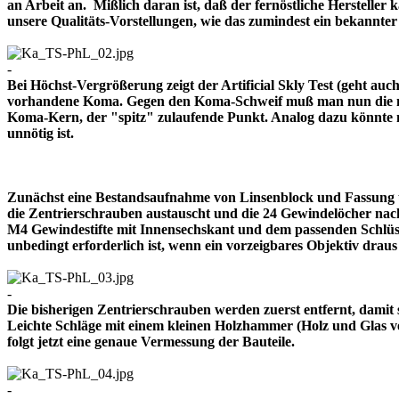
an Arbeit an. Mißlich daran ist, daß der fernöstliche Herstelle
unsere Qualitäts-Vorstellungen, wie das zumindest ein bekann
-
Bei Höchst-Vergrößerung zeigt der Artificial Skly Test (geht au
vorhandene Koma. Gegen den Koma-Schweif muß man nun die mitt
Koma-Kern, der "spitz" zulaufende Punkt. Analog dazu könnte m
unnötig ist.
Zunächst eine Bestandsaufnahme von Linsenblock und Fassung u
die Zentrierschrauben austauscht und die 24 Gewindelöcher nach
M4 Gewindestifte mit Innensechskant und dem passenden Schlüsse
unbedingt erforderlich ist, wenn ein vorzeigbares Objektiv 
-
Die bisherigen Zentrierschrauben werden zuerst entfernt, damit 
Leichte Schläge mit einem kleinen Holzhammer (Holz und Glas ver
folgt jetzt eine genaue Vermessung der Bauteile.
-