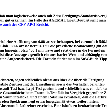
 daß man logischerweise auch mit Zeiss Fertigungs-Standards vergle
itur gut erkennen. Im Falle des AGEMA Fluorit Doublet sieht man
äre auch der CFF-APO-Bericht.
d eine Auflösung von 0.88 arcsec behauptet, bei vermutlich 546
e-Linie 0.866 arcsec heraus. Für die praktische Beobachtung gilt 
an hingegen blau 486.1 nm wave und setzt diese in die Formel ein
ist diese Aussage eigentlich ein unscharfer Wert und abhängig von
 eine Aufgenwischerei. Die Formeln findet man im SuW-Buch Tipp
chneten, sagen schließlich nichts aus über die über die Fertigung
tabile Zentrierung der Einzellinsen sowie das Verhalten bei unter-
ault-Test bzw. Lypt-Test gewinnt, und schließlich was ein defoku
die Gesamtfläche beim Foucault-Test fällt im Vergleich gegenüber Z
rün Saum intrafokal und einem Rotsaum extrafokal, daß die Farbre
s roten Spektrums liegt erwartungsgemäß etwas weiter hinten,
eine Linsenoptik farbreiner erscheint. Eine häufig zu beobacht