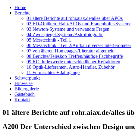
Home
Berichte
01 ältere Berichte auf rohr.aiax.de/alles über APOs
02 ED-Optiken, Halb-APOs und Frauenhofer-Systeme
03 Newton-Systeme und verwandte Fragen
04 Zweispiegel-Systeme/Astrofotografie
05 Messtechnik - Teil 1
06 Messtechnik - Teil 2/Aufbau diverser Interferometer
07 von älteren Homepages/Literatur allgemein
08 Berichte/Teleskop-Treffen/häufige Fachbegriffe
09 RC_Indexwerte unterschiedlicher Refraktoren
10 Optik-Lieferanten, Astro-Händler, Zubehör
11 Vermischtes + Jahrgänge
Schwerpunkt
Hinweise
Bildergalerie
Gästebuch
Kontakt
01 ältere Berichte auf rohr.aiax.de/alles 
A200 Der Unterschied zwischen Design und