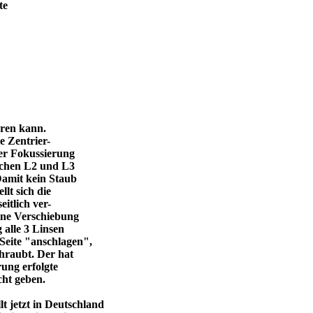
te
eren kann.
e Zentrier-
 der Fokussierung
ischen L2 und L3
Damit kein Staub
llt sich die
itlich ver-
eine Verschiebung
 alle 3 Linsen
Seite "anschlagen",
chraubt. Der hat
ung erfolgte
cht geben.
 jetzt in Deutschland