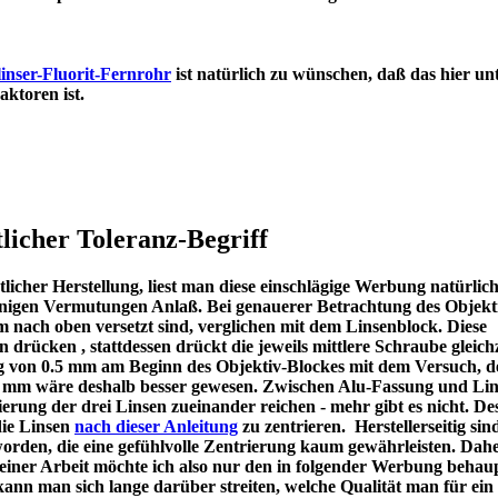
inser-Fluorit-Fernrohr
ist natürlich zu wünschen, daß das hier un
en Refraktoren ist.
licher Toleranz-Begriff
icher Herstellung, liest man diese einschlägige Werbung natürlic
u einigen Vermutungen Anlaß. Bei genauerer Betrachtung des Objekt
m nach oben versetzt sind, verglichen mit dem Linsenblock. Diese
en drücken , stattdessen drückt die jeweils mittlere Schraube gleichz
ng von 0.5 mm am Beginn des Objektiv-Blockes mit dem Versuch, d
 1 mm wäre deshalb besser gewesen. Zwischen Alu-Fassung und Lin
ierung der drei Linsen zueinander reichen - mehr gibt es nicht. De
die Linsen
nach dieser Anleitung
zu zentrieren. Herstellerseitig sin
worden, die eine gefühlvolle Zentrierung kaum gewährleisten. Dah
meiner Arbeit möchte ich also nur den in folgender Werbung behau
kann man sich lange darüber streiten, welche Qualität man für ein