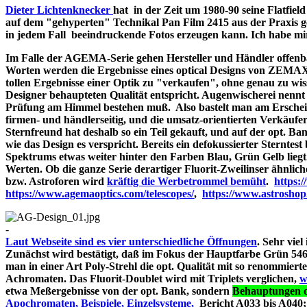
Dieter Lichtenknecker
hat in der Zeit um 1980-90 seine Flatfie
auf dem "gehyperten" Technikal Pan Film 2415 aus der Praxis g
in jedem Fall beeindruckende Fotos erzeugen kann. Ich habe mir d
Im Falle der AGEMA-Serie gehen Hersteller und Händler offenbar
Worten werden die Ergebnisse eines optical Designs von ZEMA
tollen Ergebnisse einer Optik zu "verkaufen", ohne genau zu wiss
Designer behaupteten Qualität entspricht. Augenwischerei nennt 
Prüfung am Himmel bestehen muß. Also bastelt man am Erschein
firmen- und händlerseitig, und die umsatz-orientierten Verkäufe
Sternfreund hat deshalb so ein Teil gekauft, und auf der opt. Bank
wie das Design es verspricht. Bereits ein defokussierter Sterntes
Spektrums etwas weiter hinter den Farben Blau, Grün Gelb liegt
Werten. Ob die ganze Serie derartiger Fluorit-Zweilinser ähnlic
bzw. Astroforen wird
kräftig die Werbetrommel bemüht
.
https:
https://www.agemaoptics.com/telescopes/
,
https://www.astrosho
-
Laut Webseite sind es vier unterschiedliche Öffnungen
. Sehr viel
Zunächst wird bestätigt, daß im Fokus der Hauptfarbe Grün 546.
man in einer Art Poly-Strehl die opt. Qualität mit so renommi
Achromaten. Das Fluorit-Doublet wird mit Triplets verglichen,
w
etwa Meßergebnisse von der opt. Bank, sondern
Behauptungen d
Apochromaten, Beispiele, Einzelsysteme,
Bericht A033 bi