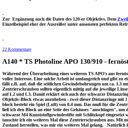
-
Zur Ergänzung auch die Daten des 120-er Objektivs. Dem
Zweil
Einzelbeispiel eher der Ausreißer unter ansonsten perfekt
-
22 Kommentare
A140 * TS Photoline APO 130/910 - fernöst
Während der Überarbeitung eines weiteren TS APO's aus fernöstl
voller Interesse. Eine solche Arbeit ist umfangreich und gibt z
fällt z.B. auf, daß die seitlichen Gewindebohrungen um ca. 1.3 m
Zentrierschrauben sollten eigentlich mittig auf die jeweilige Lins
auf L2 und L3. Damit erklärt sich auch der schwarze Distanzri
Objektiv-Block etwas anzuheben - zwei dieser Distanzringe mit
block besteht ein Spiel (Luft) von 0.4 mm. Das muß für die Zentr
ließ ich den Block an eine Seite des Gehäuses "anschlagen", um 
schwarze M4 Kunststoffgewindestifte mit Schlitzkopf eingesetzt 
tauschte ich ein weiteres Mal diese Zentrierschrauben aus. Mit 
Zustand herstellen, was mir ein weiteres Mal gelang. Natürlich 