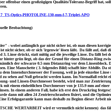
ber offenbar einen großzügigen Qualitäts/Toleranz-Begriff hat, soll
eren.
/p7717_TS-Optics-PHOTOLINE-130-mm-f-7-Triplet-APO
uelle Beobachtung)
r" - wobei anfänglich gar nicht sicher ist, ob man diesen korrigi
nicht sicher, ob er sich 'irgenwie' lösen läßt. Da fällt auf, daß di
3. Linse drückt, statt mittig auf die jeweilige Linse. Da fällt bei
bar hinter grün liegt, ob das der Grund für einen Distanz-Ring zw
re nämlich der schwarze 0.5 mm Distanzring vor dem Linsenblock. 
n. Eine Manschette ( 3. folgendes Bild) schafft hier Abhilfe. Da ste
dem Innendurchmesser der Fassung, weil ja jede einzelne Linse se
d zu sehen auf Null gebracht werden kann. Im Normalfall reicht 
assung- und Linsen-Durchmesser besteht, wird man zur Zentrierung
 mit einem einheitlichen Durchmesser von je 135.9 mm auf einer 
 Linsen. In einem anderen Fall, habe ich erst den Druckring festges
de dann mit allen 24 Zentrierschrauben fixiert, und die Optimier
 Eine Erfolgsgarantie kann man deshalb zu Beginn dieser Arbeit ni
DEUTSCHE WERTARBEIT wird er vermutlich nicht kennen) das fällt