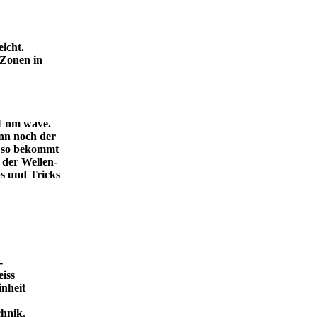
icht.
 Zonen in
.1 nm wave.
dann noch der
, so bekommt
 der Wellen-
s und Tricks
-
eiss
inheit
ende Technik.