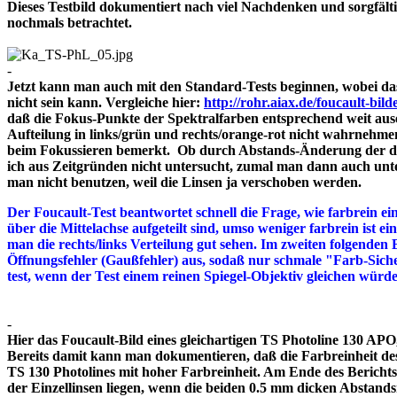
Dieses Testbild dokumentiert nach viel Nachdenken und sorgfält
nochmals betrachtet.
-
Jetzt kann man auch mit den Standard-Tests beginnen, wobei das
nicht sein kann. Vergleiche hier:
http://rohr.aiax.de/foucault-bild
daß die Fokus-Punkte der Spektralfarben entsprechend weit aus
Aufteilung in links/grün und rechts/orange-rot nicht wahrnehme
beim Fokussieren bemerkt. Ob durch Abstands-Änderung der drei
ich aus Zeitgründen nicht untersucht, zumal man dann auch unte
man nicht benutzen, weil die Linsen ja verschoben werden.
Der Foucault-Test beantwortet schnell die Frage, wie farbrein ein
über die Mittelachse aufgeteilt sind, umso weniger farbrein ist e
man die rechts/links Verteilung gut sehen. Im zweiten folgenden 
Öffnungsfehler (Gaußfehler) aus, sodaß nur schmale "Farb-Siche
test, wenn der Test einem reinen Spiegel-Objektiv gleichen würd
-
Hier das Foucault-Bild eines gleichartigen TS Photoline 130 APO, 
Bereits damit kann man dokumentieren, daß die Farbreinheit des 
TS 130 Photolines mit hoher Farbreinheit. Am Ende des Bericht
der Einzellinsen liegen, wenn die beiden 0.5 mm dicken A