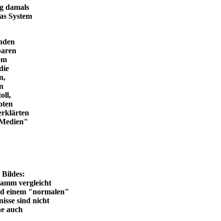
ng damals
das System
enden
baren
vom
die
n,
in
oll,
oten
erklärten
n Medien"
en Bildes:
ramm vergleicht
und einem "normalen"
isse sind nicht
he auch