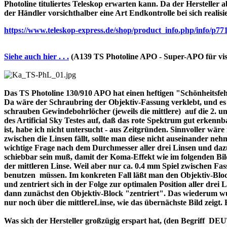
Photoline tituliertes Teleskop erwarten kann. Da der Hersteller a
der Händler vorsichthalber eine Art Endkontrolle bei sich realisi
https://www.teleskop-express.de/shop/product_info.php/info
Siehe auch hier . . .
(A139 TS Photoline APO - Super-APO für vis
Das TS Photoline 130/910 APO hat einen heftigen "Schönheitsfehle
Da wäre der Schraubring der Objektiv-Fassung verklebt, und es ist 
schrauben Gewindebohrlöcher (jeweils die mittlere) auf die 2. und 
des Artificial Sky Testes auf, daß das rote Spektrum gut erkenn
ist, habe ich nicht untersucht - aus Zeitgründen. Sinnvoller wä
zwischen die Linsen fällt, sollte man diese nicht auseinander nehme
wichtige Frage nach dem Durchmesser aller drei Linsen und dazu 
schiebbar sein muß, damit der Koma-Effekt wie im folgenden Bil
der mittleren Linse. Weil aber nur ca. 0.4 mm Spiel zwischen F
benutzen müssen. Im konkreten Fall läßt man den Objektiv-Block
und zentriert sich in der Folge zur optimalen Position aller drei
dann zunächst den Objektiv-Block "zentriert". Das wiederum wur
nur noch über die mittlereLinse, wie das übernächste Bild zeigt.
Was sich der Hersteller großzügig erspart hat, (den Begriff 