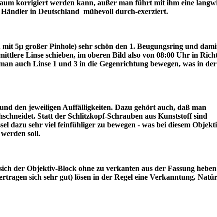
r kaum korrigiert werden kann, außer man führt mit ihm eine langw
ter Händler in Deutschland mühevoll durch-exerziert.
ch mit 5µ großer Pinhole) sehr schön den 1. Beugungsring und dami
lere Linse schieben, im oberen Bild also von 08:00 Uhr in Rich
an auch Linse 1 und 3 in die Gegenrichtung bewegen, was in der
nd den jeweiligen Auffälligkeiten. Dazu gehört auch, daß man
schneidet. Statt der Schlitzkopf-Schrauben aus Kunststoff sind
l dazu sehr viel feinfühliger zu bewegen - was bei diesem Objekt
draus werden soll.
sich der Objektiv-Block ohne zu verkanten aus der Fassung heben 
tragen sich sehr gut) lösen in der Regel eine Verkanntung. Natür