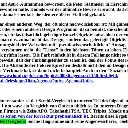
ld mit Astro-Aufnahmen beworben, die Peter Stättmeier in Herschi
ewonnen hatte. Damals war der ultimative Beweis erbracht, daß 
amals ebenfalls die kleinere 500-er Flatfield gekauft.
 einen anderen Weg, der oft nicht nachvollziehbar ist: Mit glüh
X oder einem anderen Design Programm dazu benutzt, die schein
en, ob das tatsächlich gefertigte Einzel-Objektiv tatsächlich der 
man das, zumal nicht das Design, sondern das gefertigte Objektiv 
ungsbild der Webseiten mit "pseudowissenschaftlichen" Aussage
r versäumen nicht, die "Linse" in den höchsten Tönen zu loben. E
 prüfen lassen. Die Farbreinheit ist in diesem Fall lange nicht so t
t beweist, daß der Farblängsfehler zu sehen ist, daß der Fokus des r
. Die Abstände der Foki entsprechen deshalb nicht den im Design 
he Merkmale hat, ist damit nicht behauptet. Auch in den "Soziale
//www.cloudynights.com/topic/620086-agema-sd-150-first-light/
p.de/teleskope/10/m,Agema-Optics ,Agema-Optics
 interessanter ist der Strehl-Vergleich im unteren Teil des folgend
1 nm wave ein Vergleich von Opticen üblich ist. In unterem Diag
erten Firmen wie Zeiss APQ, Takahashi TSA, TEC Triplet, Meade 
as schon von der Korrektur problematisch ist.
Bereits diese Ergebn
es Designers!
Solche Diagramme sind reine Augenwischerei. Sie
s A040;