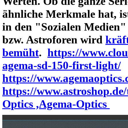
Werten. Ob die ganze Seri
ähnliche Merkmale hat, is
in den "Sozialen Medien"
bzw. Astroforen wird
kräf
bemüht
.
https://www.clo
agema-sd-150-first-light/
https://www.agemaoptics.c
https://www.astroshop.de
Optics ,Agema-Optics