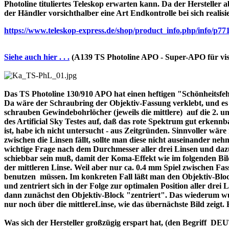
Photoline tituliertes Teleskop erwarten kann. Da der Hersteller a
der Händler vorsichthalber eine Art Endkontrolle bei sich realisi
https://www.teleskop-express.de/shop/product_info.php/info
Siehe auch hier . . .
(A139 TS Photoline APO - Super-APO für vis
Das TS Photoline 130/910 APO hat einen heftigen "Schönheitsfehle
Da wäre der Schraubring der Objektiv-Fassung verklebt, und es ist 
schrauben Gewindebohrlöcher (jeweils die mittlere) auf die 2. und 
des Artificial Sky Testes auf, daß das rote Spektrum gut erkenn
ist, habe ich nicht untersucht - aus Zeitgründen. Sinnvoller wä
zwischen die Linsen fällt, sollte man diese nicht auseinander nehme
wichtige Frage nach dem Durchmesser aller drei Linsen und dazu 
schiebbar sein muß, damit der Koma-Effekt wie im folgenden Bil
der mittleren Linse. Weil aber nur ca. 0.4 mm Spiel zwischen F
benutzen müssen. Im konkreten Fall läßt man den Objektiv-Block
und zentriert sich in der Folge zur optimalen Position aller drei
dann zunächst den Objektiv-Block "zentriert". Das wiederum wur
nur noch über die mittlereLinse, wie das übernächste Bild zeigt.
Was sich der Hersteller großzügig erspart hat, (den Begriff 