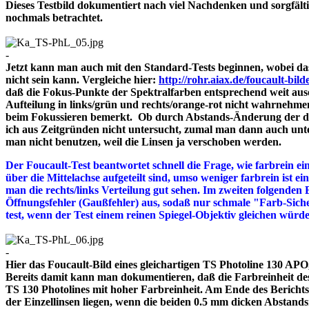
Dieses Testbild dokumentiert nach viel Nachdenken und sorgfält
nochmals betrachtet.
-
Jetzt kann man auch mit den Standard-Tests beginnen, wobei das
nicht sein kann. Vergleiche hier:
http://rohr.aiax.de/foucault-bild
daß die Fokus-Punkte der Spektralfarben entsprechend weit aus
Aufteilung in links/grün und rechts/orange-rot nicht wahrnehme
beim Fokussieren bemerkt. Ob durch Abstands-Änderung der drei
ich aus Zeitgründen nicht untersucht, zumal man dann auch unte
man nicht benutzen, weil die Linsen ja verschoben werden.
Der Foucault-Test beantwortet schnell die Frage, wie farbrein ein
über die Mittelachse aufgeteilt sind, umso weniger farbrein ist e
man die rechts/links Verteilung gut sehen. Im zweiten folgenden 
Öffnungsfehler (Gaußfehler) aus, sodaß nur schmale "Farb-Siche
test, wenn der Test einem reinen Spiegel-Objektiv gleichen würd
-
Hier das Foucault-Bild eines gleichartigen TS Photoline 130 APO, 
Bereits damit kann man dokumentieren, daß die Farbreinheit des 
TS 130 Photolines mit hoher Farbreinheit. Am Ende des Bericht
der Einzellinsen liegen, wenn die beiden 0.5 mm dicken A