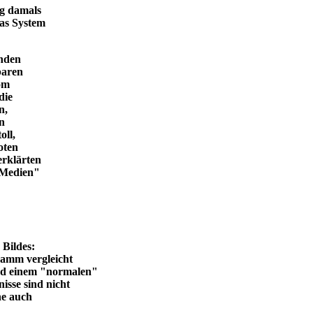
ng damals
das System
enden
baren
vom
die
n,
in
oll,
oten
erklärten
n Medien"
en Bildes:
ramm vergleicht
und einem "normalen"
isse sind nicht
he auch