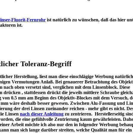
inser-Fluorit-Fernrohr
ist natürlich zu wünschen, daß das hier un
en Refraktoren ist.
licher Toleranz-Begriff
icher Herstellung, liest man diese einschlägige Werbung natürlic
u einigen Vermutungen Anlaß. Bei genauerer Betrachtung des Objekt
m nach oben versetzt sind, verglichen mit dem Linsenblock. Diese
en drücken , stattdessen drückt die jeweils mittlere Schraube gleichz
ng von 0.5 mm am Beginn des Objektiv-Blockes mit dem Versuch, d
 1 mm wäre deshalb besser gewesen. Zwischen Alu-Fassung und Lin
ierung der drei Linsen zueinander reichen - mehr gibt es nicht. De
die Linsen
nach dieser Anleitung
zu zentrieren. Herstellerseitig sin
worden, die eine gefühlvolle Zentrierung kaum gewährleisten. Dah
meiner Arbeit möchte ich also nur den in folgender Werbung behau
kann man sich lange darüber streiten, welche Qualität man für ein