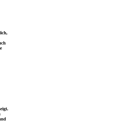
ich,
uch
e
eigt.
n
and