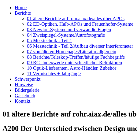
Home
Berichte
01 ältere Berichte auf rohr.aiax.de/alles über APOs
02 ED-Optiken, Halb-APOs und Frauenhofer-Systeme
03 Newton-Systeme und verwandte Fragen
04 Zweispiegel-Systeme/Astrofotografie
05 Messtechnik - Teil 1
06 Messtechnik - Teil 2/Aufbau diverser Interferometer
07 von älteren Homepages/Literatur allgemein
08 Berichte/Teleskop-Treffen/häufige Fachbegriffe
09 RC_Indexwerte unterschiedlicher Refraktoren
10 Optik-Lieferanten, Astro-Händler, Zubehör
11 Vermischtes + Jahrgänge
Schwerpunkt
Hinweise
Bildergalerie
Gästebuch
Kontakt
01 ältere Berichte auf rohr.aiax.de/alles 
A200 Der Unterschied zwischen Design und