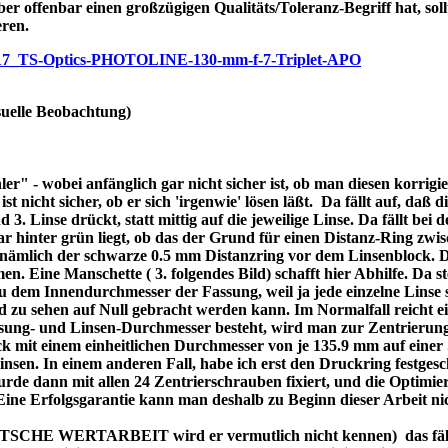
ber offenbar einen großzügigen Qualitäts/Toleranz-Begriff hat, soll
eren.
/p7717_TS-Optics-PHOTOLINE-130-mm-f-7-Triplet-APO
uelle Beobachtung)
r" - wobei anfänglich gar nicht sicher ist, ob man diesen korrigi
nicht sicher, ob er sich 'irgenwie' lösen läßt. Da fällt auf, daß di
3. Linse drückt, statt mittig auf die jeweilige Linse. Da fällt bei
bar hinter grün liegt, ob das der Grund für einen Distanz-Ring zw
re nämlich der schwarze 0.5 mm Distanzring vor dem Linsenblock. 
n. Eine Manschette ( 3. folgendes Bild) schafft hier Abhilfe. Da ste
dem Innendurchmesser der Fassung, weil ja jede einzelne Linse se
d zu sehen auf Null gebracht werden kann. Im Normalfall reicht 
assung- und Linsen-Durchmesser besteht, wird man zur Zentrierung
 mit einem einheitlichen Durchmesser von je 135.9 mm auf einer 
 Linsen. In einem anderen Fall, habe ich erst den Druckring festges
de dann mit allen 24 Zentrierschrauben fixiert, und die Optimier
 Eine Erfolgsgarantie kann man deshalb zu Beginn dieser Arbeit ni
DEUTSCHE WERTARBEIT wird er vermutlich nicht kennen) das fällt