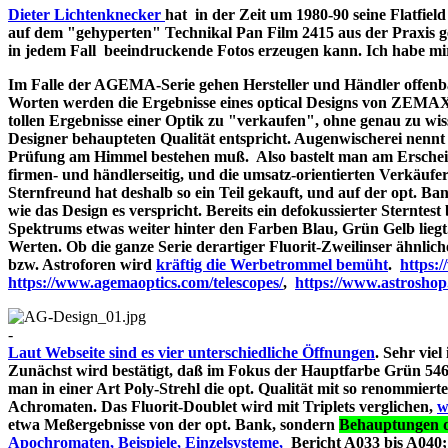
Dieter Lichtenknecker
hat in der Zeit um 1980-90 seine Flatfie
auf dem "gehyperten" Technikal Pan Film 2415 aus der Praxis g
in jedem Fall beeindruckende Fotos erzeugen kann. Ich habe mir d
Im Falle der AGEMA-Serie gehen Hersteller und Händler offenbar
Worten werden die Ergebnisse eines optical Designs von ZEMA
tollen Ergebnisse einer Optik zu "verkaufen", ohne genau zu wiss
Designer behaupteten Qualität entspricht. Augenwischerei nennt 
Prüfung am Himmel bestehen muß. Also bastelt man am Erschein
firmen- und händlerseitig, und die umsatz-orientierten Verkäufe
Sternfreund hat deshalb so ein Teil gekauft, und auf der opt. Bank
wie das Design es verspricht. Bereits ein defokussierter Sterntes
Spektrums etwas weiter hinter den Farben Blau, Grün Gelb liegt
Werten. Ob die ganze Serie derartiger Fluorit-Zweilinser ähnlic
bzw. Astroforen wird
kräftig die Werbetrommel bemüht
.
https:
https://www.agemaoptics.com/telescopes/
,
https://www.astrosho
-
Laut Webseite sind es vier unterschiedliche Öffnungen
. Sehr viel
Zunächst wird bestätigt, daß im Fokus der Hauptfarbe Grün 546.
man in einer Art Poly-Strehl die opt. Qualität mit so renommi
Achromaten. Das Fluorit-Doublet wird mit Triplets verglichen,
w
etwa Meßergebnisse von der opt. Bank, sondern
Behauptungen d
Apochromaten, Beispiele, Einzelsysteme,
Bericht A033 bi