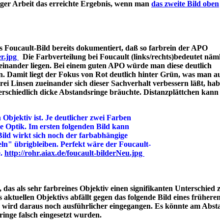
iger Arbeit das erreichte Ergebnis, wenn man
das zweite Bild oben
 Foucault-Bild bereits dokumentiert, daß so farbrein der APO
er.jpg
Die Farbverteilung bei Foucault (links/rechts)bedeutet näml
einander liegen. Bei einem guten APO würde man diese deutlich
n. Damit liegt der Fokus von Rot deutlich hinter Grün, was man a
 Linsen zueinander sich dieser Sachverhalt verbessern läßt, hab
rschiedlich dicke Abstandsringe bräuchte. Distanzplättchen kann
 Objektiv ist. Je deutlicher zwei Farben
ine Optik. Im ersten folgenden Bild kann
Bild wirkt sich noch der farbabhängige
ln" übrigbleiben. Perfekt wäre der Foucault-
e.
http://rohr.aiax.de/foucault-bilderNeu.jpg
das als sehr farbreines Objektiv einen signifikanten Unterschied z
aktuellen Objektivs abfällt gegen das folgende Bild eines frühere
s wird daraus noch ausführlicher eingegangen. Es könnte am Abst
bstandsringe falsch eingesetzt wurden.