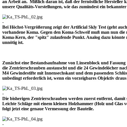
an Arbeit an. Mißlich daran ist, daß der fernöstliche Herstelle
unsere Qualitäts-Vorstellungen, wie das zumindest ein bekann
-
Bei Höchst-Vergrößerung zeigt der Artificial Skly Test (geht au
vorhandene Koma. Gegen den Koma-Schweif muß man nun die mitt
Koma-Kern, der "spitz" zulaufende Punkt. Analog dazu könnte m
unnötig ist.
Zunächst eine Bestandsaufnahme von Linsenblock und Fassung u
die Zentrierschrauben austauscht und die 24 Gewindelöcher nach
M4 Gewindestifte mit Innensechskant und dem passenden Schlüsse
unbedingt erforderlich ist, wenn ein vorzeigbares Objektiv 
-
Die bisherigen Zentrierschrauben werden zuerst entfernt, damit 
Leichte Schläge mit einem kleinen Holzhammer (Holz und Glas ver
folgt jetzt eine genaue Vermessung der Bauteile.
-