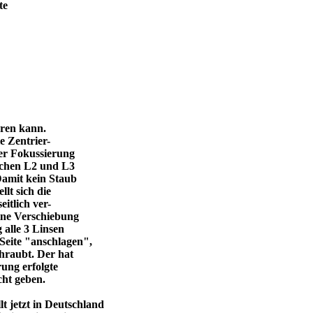
te
eren kann.
e Zentrier-
 der Fokussierung
ischen L2 und L3
Damit kein Staub
llt sich die
itlich ver-
eine Verschiebung
 alle 3 Linsen
Seite "anschlagen",
chraubt. Der hat
ung erfolgte
cht geben.
 jetzt in Deutschland