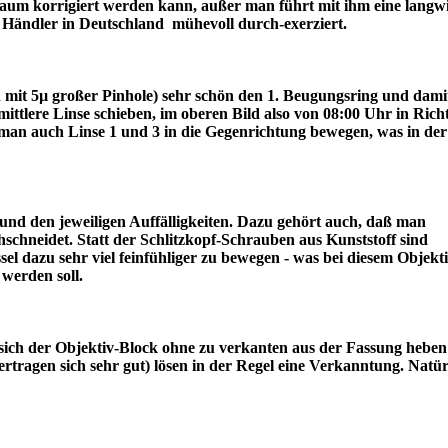
r kaum korrigiert werden kann, außer man führt mit ihm eine langw
ter Händler in Deutschland mühevoll durch-exerziert.
ch mit 5µ großer Pinhole) sehr schön den 1. Beugungsring und dami
lere Linse schieben, im oberen Bild also von 08:00 Uhr in Rich
an auch Linse 1 und 3 in die Gegenrichtung bewegen, was in der
nd den jeweiligen Auffälligkeiten. Dazu gehört auch, daß man
schneidet. Statt der Schlitzkopf-Schrauben aus Kunststoff sind
l dazu sehr viel feinfühliger zu bewegen - was bei diesem Objekt
draus werden soll.
sich der Objektiv-Block ohne zu verkanten aus der Fassung heben 
tragen sich sehr gut) lösen in der Regel eine Verkanntung. Natür