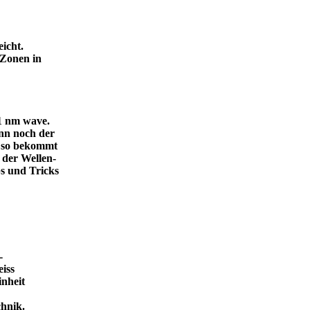
icht.
 Zonen in
.1 nm wave.
dann noch der
, so bekommt
 der Wellen-
s und Tricks
-
eiss
inheit
ende Technik.