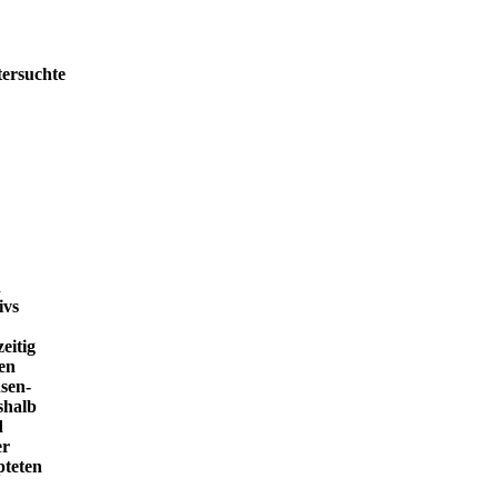
tersuchte
h
ivs
eitig
en
sen-
shalb
d
er
pteten