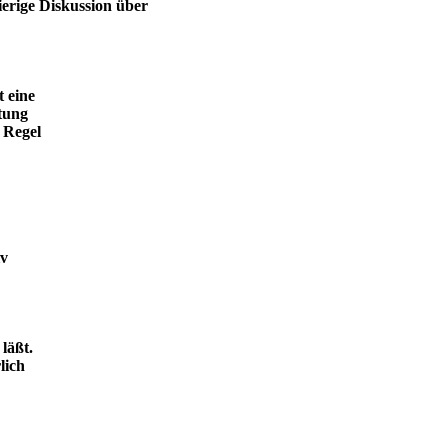
ierige Diskussion über
t eine
tung
 Regel
iv
läßt.
lich