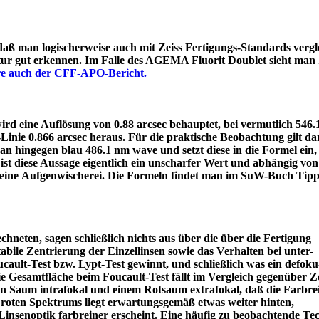
 daß man logischerweise auch mit Zeiss Fertigungs-Standards vergle
itur gut erkennen. Im Falle des AGEMA Fluorit Doublet sieht man
äre auch der CFF-APO-Bericht.
d eine Auflösung von 0.88 arcsec behauptet, bei vermutlich 546
e-Linie 0.866 arcsec heraus. Für die praktische Beobachtung gilt 
an hingegen blau 486.1 nm wave und setzt diese in die Formel ein
ist diese Aussage eigentlich ein unscharfer Wert und abhängig von
 eine Aufgenwischerei. Die Formeln findet man im SuW-Buch Tipp
chneten, sagen schließlich nichts aus über die über die Fertigung
tabile Zentrierung der Einzellinsen sowie das Verhalten bei unter-
ault-Test bzw. Lypt-Test gewinnt, und schließlich was ein defoku
die Gesamtfläche beim Foucault-Test fällt im Vergleich gegenüber Z
rün Saum intrafokal und einem Rotsaum extrafokal, daß die Farbre
s roten Spektrums liegt erwartungsgemäß etwas weiter hinten,
eine Linsenoptik farbreiner erscheint. Eine häufig zu beobacht