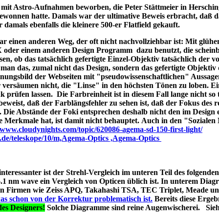
ld mit Astro-Aufnahmen beworben, die Peter Stättmeier in Herschi
ewonnen hatte. Damals war der ultimative Beweis erbracht, daß 
amals ebenfalls die kleinere 500-er Flatfield gekauft.
 einen anderen Weg, der oft nicht nachvollziehbar ist: Mit glüh
X oder einem anderen Design Programm dazu benutzt, die schein
en, ob das tatsächlich gefertigte Einzel-Objektiv tatsächlich der 
man das, zumal nicht das Design, sondern das gefertigte Objektiv 
ungsbild der Webseiten mit "pseudowissenschaftlichen" Aussage
r versäumen nicht, die "Linse" in den höchsten Tönen zu loben. E
 prüfen lassen. Die Farbreinheit ist in diesem Fall lange nicht so t
t beweist, daß der Farblängsfehler zu sehen ist, daß der Fokus des r
. Die Abstände der Foki entsprechen deshalb nicht den im Design 
he Merkmale hat, ist damit nicht behauptet. Auch in den "Soziale
//www.cloudynights.com/topic/620086-agema-sd-150-first-light/
p.de/teleskope/10/m,Agema-Optics ,Agema-Optics
 interessanter ist der Strehl-Vergleich im unteren Teil des folgend
1 nm wave ein Vergleich von Opticen üblich ist. In unterem Diag
erten Firmen wie Zeiss APQ, Takahashi TSA, TEC Triplet, Meade 
as schon von der Korrektur problematisch ist.
Bereits diese Ergebn
es Designers!
Solche Diagramme sind reine Augenwischerei. Sie
s A040;