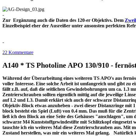
-
Zur Ergänzung auch die Daten des 120-er Objektivs. Dem
Zweil
Einzelbeispiel eher der Ausreißer unter ansonsten perfekt
-
22 Kommentare
A140 * TS Photoline APO 130/910 - fernöst
Während der Überarbeitung eines weiteren TS APO's aus fernöstl
voller Interesse. Eine solche Arbeit ist umfangreich und gibt z
fällt z.B. auf, daß die seitlichen Gewindebohrungen um ca. 1.3 m
Zentrierschrauben sollten eigentlich mittig auf die jeweilige Lins
auf L2 und L3. Damit erklärt sich auch der schwarze Distanzri
Objektiv-Block etwas anzuheben - zwei dieser Distanzringe mit
block besteht ein Spiel (Luft) von 0.4 mm. Das muß für die Zentr
ließ ich den Block an eine Seite des Gehäuses "anschlagen", um 
schwarze M4 Kunststoffgewindestifte mit Schlitzkopf eingesetzt 
tauschte ich ein weiteres Mal diese Zentrierschrauben aus. Mit 
Zustand herstellen, was mir ein weiteres Mal gelang. Natürlich 