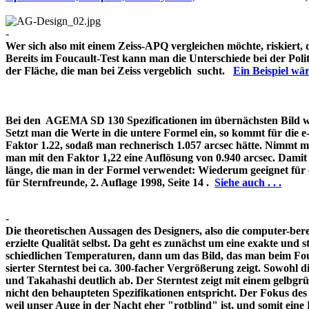
-
Wer sich also mit einem Zeiss-APQ vergleichen möchte, riskiert,
Bereits im Foucault-Test kann man die Unterschiede bei der Pol
der Fläche, die man bei Zeiss vergeblich sucht.
Ein Beispiel w
Bei den AGEMA SD 130 Spezificationen im übernächsten Bild wir
Setzt man die Werte in die untere Formel ein, so kommt für die 
Faktor 1.22, sodaß man rechnerisch 1.057 arcsec hätte. Nimmt m
man mit den Faktor 1,22 eine Auflösung von 0.940 arcsec. Damit 
länge, die man in der Formel verwendet: Wiederum geeignet für
für Sternfreunde, 2. Auflage 1998, Seite 14 .
Siehe auch . . .
-
Die theoretischen Aussagen des Designers, also die computer-bere
erzielte Qualität selbst. Da geht es zunächst um eine exakte und s
schiedlichen Temperaturen, dann um das Bild, das man beim Fouc
sierter Sterntest bei ca. 300-facher Vergrößerung zeigt. Sowohl 
und Takahashi deutlich ab. Der Sterntest zeigt mit einem gelbg
nicht den behaupteten Spezifikationen entspricht. Der Fokus de
weil unser Auge in der Nacht eher "rotblind" ist, und somit 